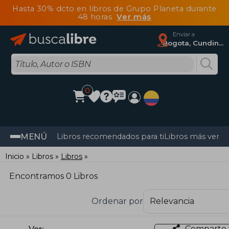
Hasta 30% dcto en libros de Grupo Planeta durante
48 horas
Ver más
Enviar a
Bogota, Cundinamarca
0
MENÚ
Libros recomendados para ti
Libros más vendi
Inicio
Libros
Libros
Encontramos 0 Libros
Ordenar por
Comparte 