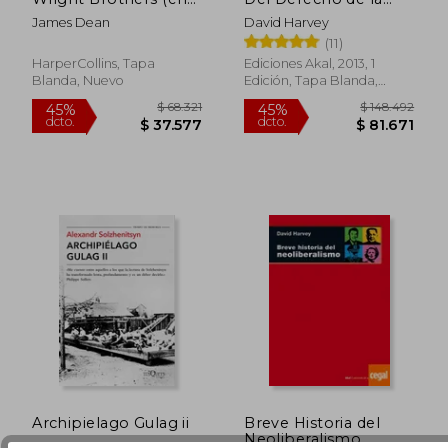
Inglés)
Ciudad a la
James Dean
David Harvey
Revolución Urbana
$ 165.128
$ 30.0
45%
30%
(11)
dcto.
dcto.
$ 90.820
$ 21.0
HarperCollins, Tapa
Ediciones Akal, 2013, 1
Blanda, Nuevo
Edición, Tapa Blanda,
Nuevo
Archipielago Gulag ii
Breve Historia del
Neoliberalismo