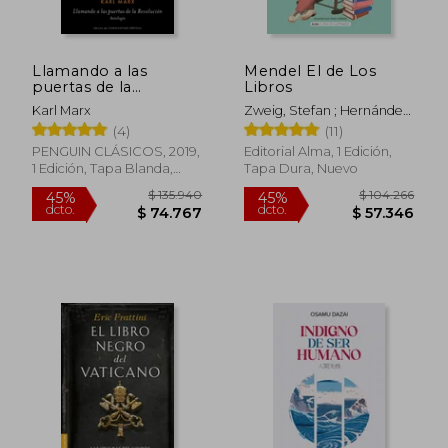
Llamando a las
Mendel El de Los
$ 124.584
$ 292.9
45%
45%
puertas de la
Libros
dcto.
dcto.
$ 68.521
$ 161.1
revolución
Karl Marx
Zweig, Stefan ; Hernández
Rodilla, Itziar ; Pallarès,
(4)
(11)
Marc
PENGUIN CLÁSICOS, 2019,
Editorial Alma, 1 Edición,
1 Edición, Tapa Blanda,
Tapa Dura, Nuevo
Nuevo