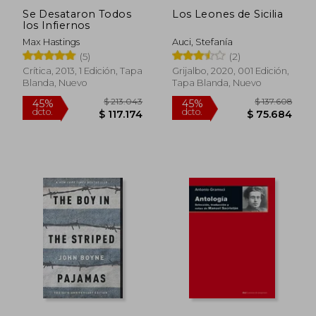
Se Desataron Todos
Los Leones de Sicilia
los Infiernos
Max Hastings
Auci, Stefanía
(5)
(2)
Crítica, 2013, 1 Edición, Tapa
Grijalbo, 2020, 001 Edición,
Blanda, Nuevo
Tapa Blanda, Nuevo
$ 151.281
$ 116.
45%
45%
dcto.
dcto.
$ 83.205
$ 64.0