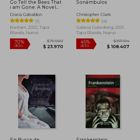
Go Tell the Bees That
Sonámbulos
i am Gone: A Novel
(Outlander) (en
Diana Gabaldon
Christopher Clark
Inglés)
(1)
(4)
Bantam, 2022, Tapa
Galaxia Gutenberg, 2021,
Blanda, Nuevo
Tapa Blanda, Nuevo
Rápido
$ 184.852
$ 65.0
45%
20%
dcto.
dcto.
$ 101.668
$ 52.0
En Busca de
Frankenstein