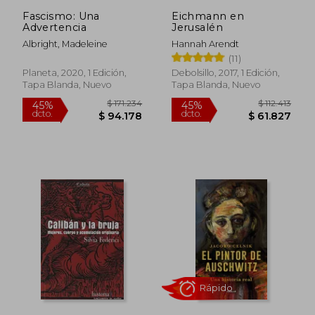
Fascismo: Una
Eichmann en
Advertencia
Jerusalén
Albright, Madeleine
Hannah Arendt
(11)
Planeta, 2020, 1 Edición,
Debolsillo, 2017, 1 Edición,
Tapa Blanda, Nuevo
Tapa Blanda, Nuevo
Rápido
$ 239.839
$ 79.0
45%
30%
dcto.
dcto.
$ 131.912
$ 55.3