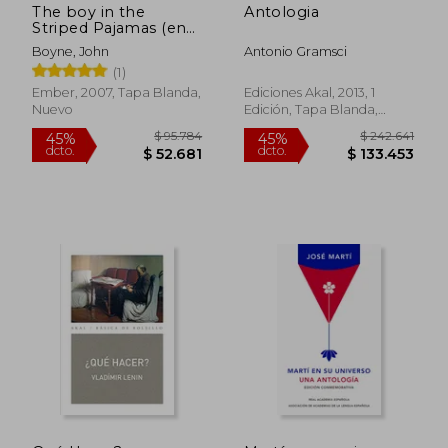
The boy in the
Antologia
Striped Pajamas (en
Inglés)
Boyne, John
Antonio Gramsci
(1)
Ember, 2007, Tapa Blanda,
Ediciones Akal, 2013, 1
Nuevo
Edición, Tapa Blanda,
Nuevo
Rápido
$ 75.000
$ 209.0
20%
30%
dcto.
dcto.
$ 60.000
$ 146.3