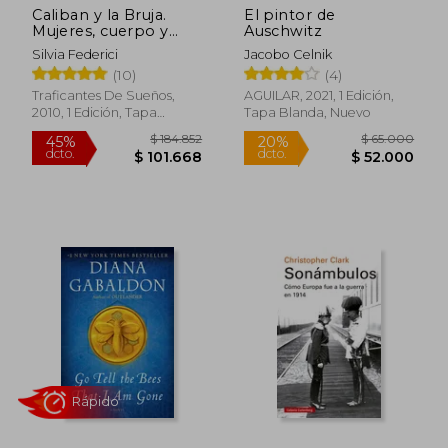
Caliban y la Bruja.
El pintor de
Mujeres, cuerpo y
Auschwitz
acumulación
Silvia Federici
Jacobo Celnik
originaria.
(10)
(4)
Traficantes De Sueños,
AGUILAR, 2021, 1 Edición,
2010, 1 Edición, Tapa
Tapa Blanda, Nuevo
Blanda, Nuevo
$ 171.234
$ 112.
45%
45%
dcto.
dcto.
$ 94.178
$ 61.8