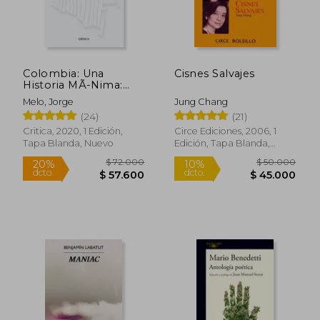
Colombia: Una
Cisnes Salvajes
Historia MÃ-Nima:
Una Mirada Integral Al
Melo, Jorge
Jung Chang
Pais
(24)
(21)
Critica, 2020, 1 Edición,
Circe Ediciones, 2006, 1
Tapa Blanda, Nuevo
Edición, Tapa Blanda,
Nuevo
$ 72.000
$ 50.0
20%
10%
dcto.
dcto.
$ 57.600
$ 45.0