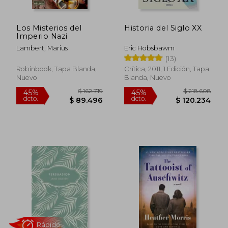
Los Misterios del
Historia del Siglo XX
Imperio Nazi
Lambert, Marius
Eric Hobsbawm
(13)
Robinbook, Tapa Blanda,
Crítica, 2011, 1 Edición, Tapa
Nuevo
Blanda, Nuevo
$ 131.358
$ 106.0
45%
45%
dcto.
dcto.
$ 72.247
$ 58.3