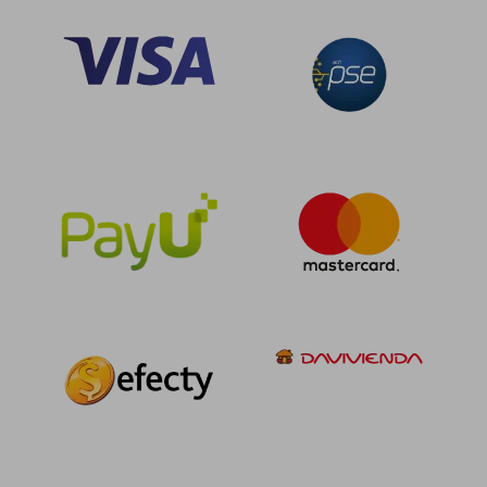
$ 95.784
$ 242.6
45%
45%
dcto.
dcto.
$ 52.681
$ 133.4