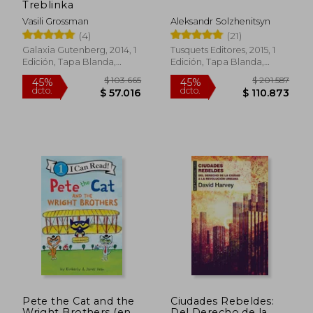
Treblinka
dcto.
dcto.
$ 23.970
$ 108.4
Vasili Grossman
Aleksandr Solzhenitsyn
(4)
(21)
Galaxia Gutenberg, 2014, 1
Tusquets Editores, 2015, 1
Edición, Tapa Blanda,
Edición, Tapa Blanda,
Nuevo
Nuevo
Pete the Cat and the
Ciudades Rebeldes:
Wright Brothers (en
Del Derecho de la