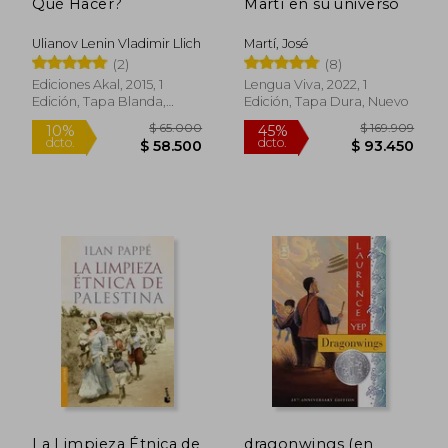
Qué Hacer?
Martí en su universo
Ulianov Lenin Vladimir Llich
Martí, José
(2)
(8)
Ediciones Akal, 2015, 1
Lengua Viva, 2022, 1
Edición, Tapa Blanda,
Edición, Tapa Dura, Nuevo
Nuevo
$ 213.043
$ 137.6
45%
45%
dcto.
dcto.
$ 117.174
$ 75.6
La Limpieza Étnica de
dragonwings (en