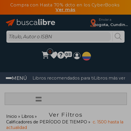
Compra con Hasta 70% dcto en los CyberBooks
Ver más
Enviar a
Bogota, Cundinamarca
0
MENÚ
Libros recomendados para ti
Libros más vendi
=
Ver Filtros
Inicio
Libros
Calificadores de PERÍODO DE TIEMPO
c. 1500 hasta la
actualidad