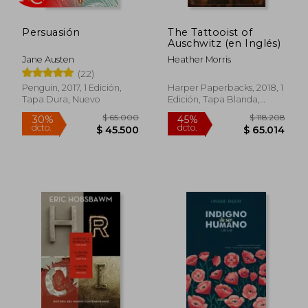
Persuasión
The Tattooist of
Auschwitz (en Inglés)
Jane Austen
Heather Morris
(22)
Penguin, 2017, 1 Edición,
Harper Paperbacks, 2018, 1
Tapa Dura, Nuevo
Edición, Tapa Blanda,
Nuevo
$ 162.719
$ 218.6
45%
45%
dcto.
dcto.
$ 89.496
$ 120.2