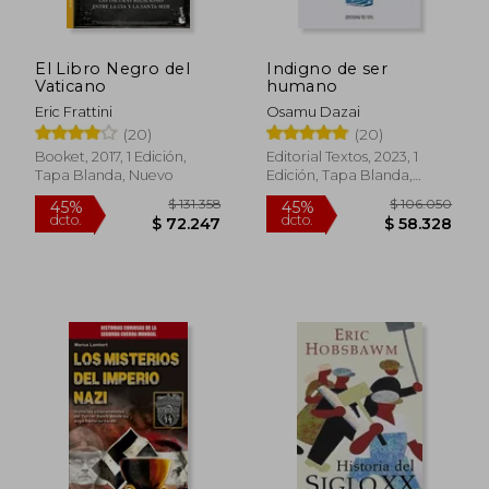
El Libro Negro del
Indigno de ser
Vaticano
humano
Eric Frattini
Osamu Dazai
$ 135.940
$ 104.2
45%
45%
(20)
(20)
dcto.
dcto.
$ 74.767
$ 57.3
Booket, 2017, 1 Edición,
Editorial Textos, 2023, 1
Tapa Blanda, Nuevo
Edición, Tapa Blanda,
Nuevo