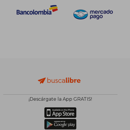
$ 65.000
$ 169.9
10%
45%
dcto.
dcto.
$ 58.500
$ 93.4
¡Descárgate la App GRATIS!