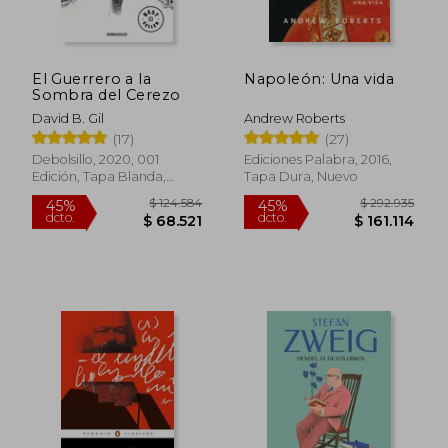
$ 45.000
$ 52.0
20%
30%
dcto.
dcto.
$ 36.000
$ 36.4
El Guerrero a la
Napoleón: Una vida
Sombra del Cerezo
David B. Gil
Andrew Roberts
(17)
(27)
Debolsillo, 2020, 001
Ediciones Palabra, 2016,
Edición, Tapa Blanda,
Tapa Dura, Nuevo
Nuevo