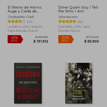
El Reino de Hierro:
Dime Quién Soy / Tell
Auge y Caída de
Me Who I Am
Prusia. 1600-1947
Christopher Clark
Julia Navarro
(10)
(55)
La Esfera, 2021, 1 Edición,
Debolsillo, 2015, Tapa
Tapa Blanda, Nuevo
Blanda, Nuevo
$ 322.321
$ 143.3
45%
45%
dcto.
dcto.
$ 177.277
$ 78.8