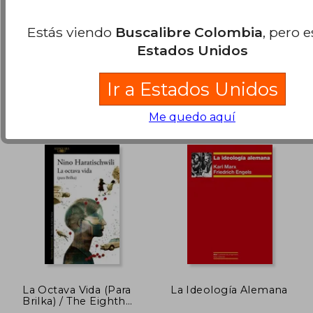
Alexandr Solzhenitsyn
David Harvey
(11)
(1)
Estás viendo
Buscalibre Colombia
, pero 
Tusquets Editores, 2016, 1
Ediciones Akal, 2007, 1
Estados Unidos
Edición, Tapa Blanda,
Edición, Tapa Blanda,
$ 103.665
$ 201.5
45%
45%
Nuevo
Nuevo
dcto.
dcto.
$ 57.016
$ 110.8
Ir a Estados Unidos
Me quedo aquí
La Octava Vida (Para
La Ideología Alemana
Brilka) / The Eighth
Life (for Brilka)