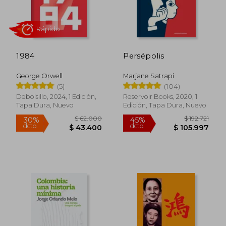
1984
Persépolis
George Orwell
Marjane Satrapi
Rápido
(5)
(104)
Debolsillo, 2024, 1 Edición,
Reservoir Books, 2020, 1
Tapa Dura, Nuevo
Edición, Tapa Dura, Nuevo
$ 62.000
$ 192.
30%
45%
dcto.
dcto.
$ 43.400
$ 105.9