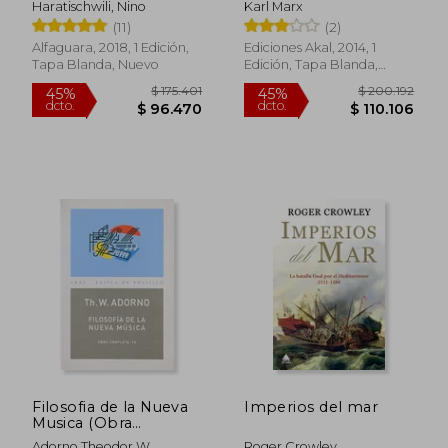
Haratischwili, Nino
Karl Marx
(11)
(2)
Alfaguara, 2018, 1 Edición,
Ediciones Akal, 2014, 1
Tapa Blanda, Nuevo
Edición, Tapa Blanda,
Nuevo
$ 68.321
$ 148.4
45%
45%
dcto.
dcto.
$ 37.577
$ 81.6
Filosofia de la Nueva
Imperios del mar
Musica (Obra
Completa, 12)
Adorno Theodor W.
Roger Crowley