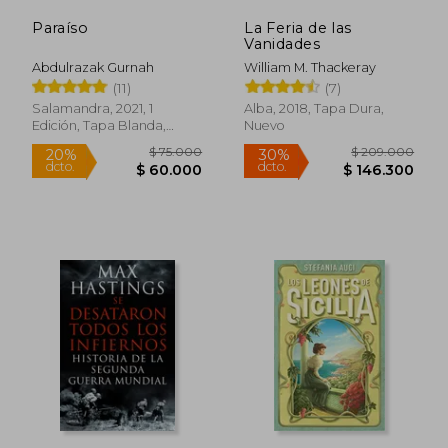
Paraíso
La Feria de las
Vanidades
Abdulrazak Gurnah
William M. Thackeray
(11)
(7)
Salamandra, 2021, 1
Alba, 2018, Tapa Dura,
Edición, Tapa Blanda,
Nuevo
Nuevo
$ 175.401
$ 200.1
45%
45%
dcto.
dcto.
$ 96.470
$ 110.1