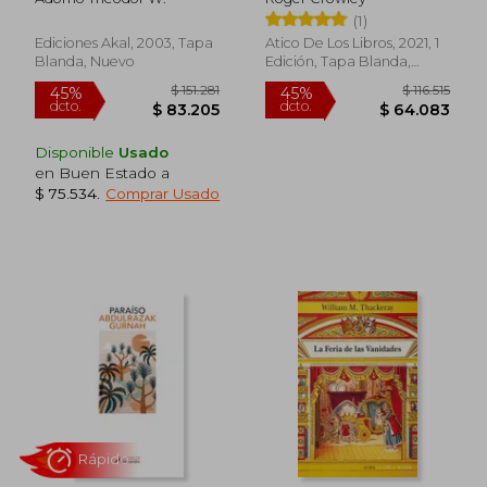
(1)
Ediciones Akal, 2003, Tapa
Atico De Los Libros, 2021, 1
Blanda, Nuevo
Edición, Tapa Blanda,
Nuevo
Disponible
Usado
$ 119.000
$ 217.4
en Buen Estado a
20%
45%
dcto.
dcto.
$ 95.200
$ 119.5
$ 75.534
.
Comprar Usado