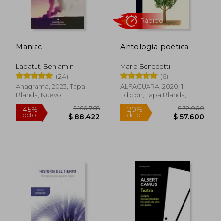
Maniac
Antología poética
Labatut, Benjamin
Mario Benedetti
(24)
(6)
Anagrama, 2023, Tapa
ALFAGUARA, 2020, 1
Blanda, Nuevo
Edición, Tapa Blanda,
Nuevo
Rápido
$ 160.768
$ 72.0
45%
20%