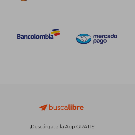
$ 153.074
$ 75.0
45%
10%
dcto.
dcto.
$ 84.191
$ 67.5
¡Descárgate la App GRATIS!