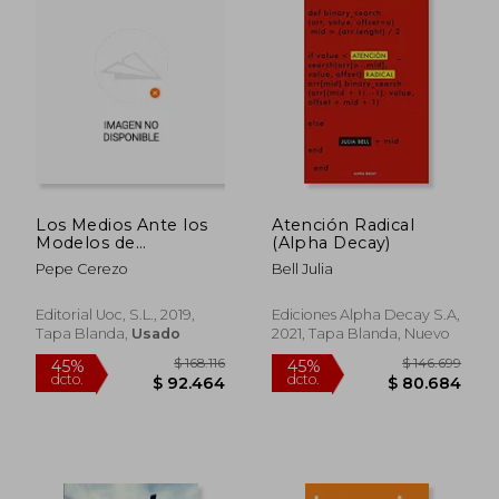
$ 86.631
$ 242.0
45%
10%
dcto.
dcto.
$ 47.647
$ 217.8
Los Medios Ante los
Atención Radical
Modelos de
(Alpha Decay)
Suscripcion
Pepe Cerezo
Bell Julia
Editorial Uoc, S.L., 2019,
Ediciones Alpha Decay S.A,
Tapa Blanda,
Usado
2021, Tapa Blanda, Nuevo