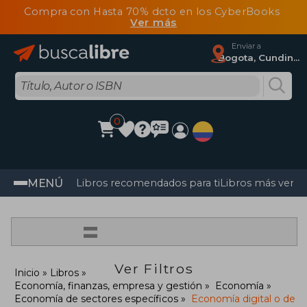
Compra con Hasta 70% dcto en los CyberBooks
Ver más
Enviar a
Bogota, Cundinamarca
0
MENÚ
Libros recomendados para ti
Libros más vendi
=
Ver Filtros
Inicio
Libros
Economía, finanzas, empresa y gestión
Economía
Economía de sectores específicos
Economía digital o de