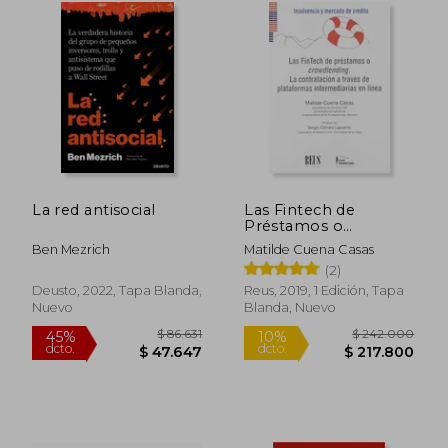
La red antisocial
Las Fintech de
Préstamos o
Crowdlending: La
Ben Mezrich
Matilde Cuena Casas
Contratación a Través
(2)
de Plataformas
Intermediarias en
Deusto, 2022, Tapa Blanda,
Reus, 2019, 1 Edición, Tapa
Línea (Insolvencia y
Nuevo
Blanda, Nuevo
Mercado de Crédito)