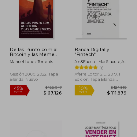
De las Punto com al
Banca Digital y
Bitcoin y las Meme
"Fintech"
Stocks
Manuel Lopez Torrents
Jos&Eacute; Mar&Iacute;A
L&Oacute;Pez
(1)
Jim&Eacute;Nez
Gestión 2000, 2022, Tapa
Aferre Editor S.L., 2019, 1
Blanda, Nuevo
Edición, Tapa Blanda,
Nuevo
$ 164.231
$ 187.0
45%
45%
dcto.
dcto.
$ 90.327
$ 102.8