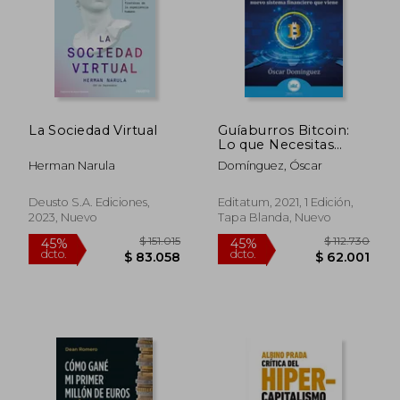
La Sociedad Virtual
Guíaburros Bitcoin:
Lo que Necesitas
Saber Sobre el
Herman Narula
Domínguez, Óscar
Sistema Financiero
que Viene: 136
Deusto S.A. Ediciones,
Editatum, 2021, 1 Edición,
2023, Nuevo
Tapa Blanda, Nuevo
$ 257.362
$ 904.1
45%
45%
dcto.
dcto.
$ 141.549
$ 497.2