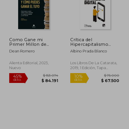
Como Gane mi
Crítica del
Primer Millon de
Hipercapitalismo
Euros y Como
Digital (Mayor)
Dean Romero
Albino Prada Blanco
Puedes Ganar el Tuyo
- Dean Romero -
Libro Físico
Alienta Editorial, 2023,
Los Libros De La Catarata,
Nuevo
2019, 1 Edición, Tapa
Blanda, Nuevo