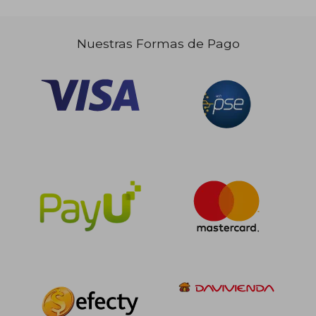
$ 151.015
$ 112.7
45%
45%
dcto.
dcto.
$ 83.058
$ 62.0
Nuestras Formas de Pago