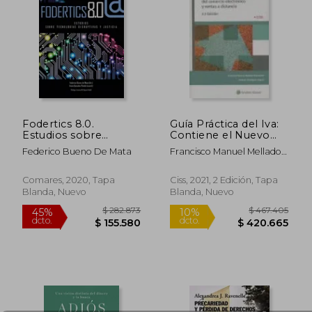
Fodertics 8.0.
Guía Práctica del Iva:
Estudios sobre
Contiene el Nuevo
tecnologías
Régimen del
Federico Bueno De Mata
Francisco Manuel Mellado
disruptivas y justicia
Comercio Electrónico
Benavente; Antonio
y Ventas a Distancia
$ 230.376
$ 82.0
45%
10%
Rodr&Iacute;Guez Vegazo
Comares, 2020, Tapa
Ciss, 2021, 2 Edición, Tapa
dcto.
dcto.
$ 126.707
$ 73.8
Blanda, Nuevo
Blanda, Nuevo