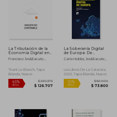
La Tributación de la
La Soberanía Digital
Economía Digital en
de Europa: De
$ 275.402
$ 904.1
45%
45%
el Contexto
Regulador a
dcto.
dcto.
$ 151.471
$ 497.2
Francisco Jos&Eacute;
Carla Hobbs; Jos&Eacute;
Internacional,
Superpotencia en la
Nocete Correa
Ignacio Torreblanca
Europeo y Español
era de la Rivalidad
(Temática Tirant
Entre Estados Unidos
Tirant Lo Blanch, Tapa
Los Libros De La Catarata,
Tributario)
y China
Blanda, Nuevo
2020, Tapa Blanda, Nuevo