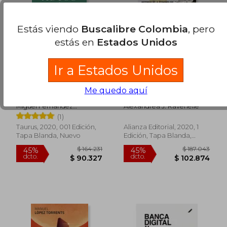
Estás viendo
Buscalibre Colombia
, pero
estás en
Estados Unidos
Ir a Estados Unidos
Adiós a los Bancos
Precariedad y Pérdida
Me quedo aquí
de Derechos:
Historias de la
Miguel Fernández
Alexandrea J. Ravenelle
Economía gig
Ordoñez
(1)
(Alianza Ensayo)
Taurus, 2020, 001 Edición,
Alianza Editorial, 2020, 1
Tapa Blanda, Nuevo
Edición, Tapa Blanda,
$ 282.873
$ 467.4
Nuevo
45%
10%
dcto.
dcto.
$ 155.580
$ 420.6