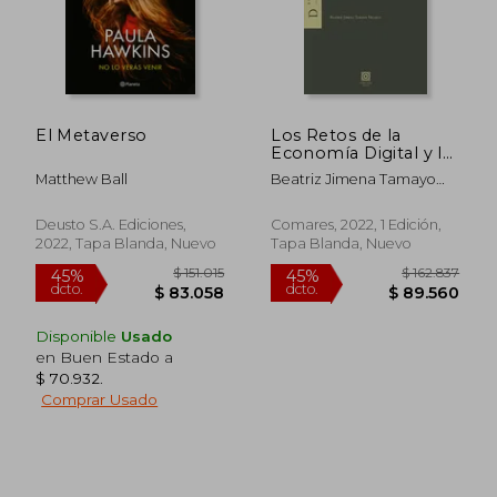
El Metaverso
Los Retos de la
Economía Digital y la
Propuesta de "Ley de
Matthew Ball
Beatriz Jimena Tamayo
Mercados Digitales"
Velasco
de la Unión Europea
Deusto S.A. Ediciones,
Comares, 2022, 1 Edición,
2022, Tapa Blanda, Nuevo
Tapa Blanda, Nuevo
Disponible
Usado
en Buen Estado a
$ 70.932
.
Comprar Usado
$ 151.015
$ 162.8
45%
45%
dcto.
dcto.
$ 83.058
$ 89.5