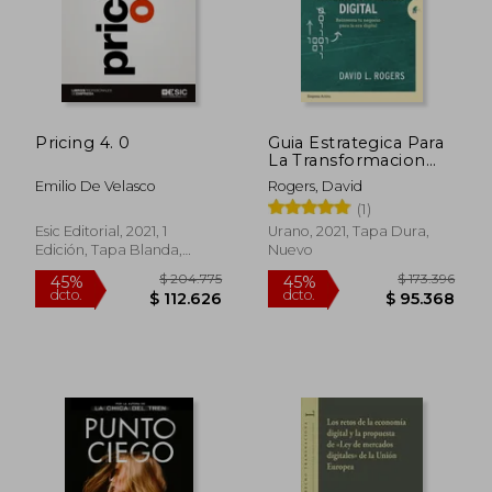
Pricing 4. 0
Guia Estrategica Para
La Transformacion
Digital
Emilio De Velasco
Rogers, David
(1)
Esic Editorial, 2021, 1
Urano, 2021, Tapa Dura,
Edición, Tapa Blanda,
Nuevo
Nuevo
$ 204.775
$ 173.3
45%
45%
dcto.
dcto.
$ 112.626
$ 95.3