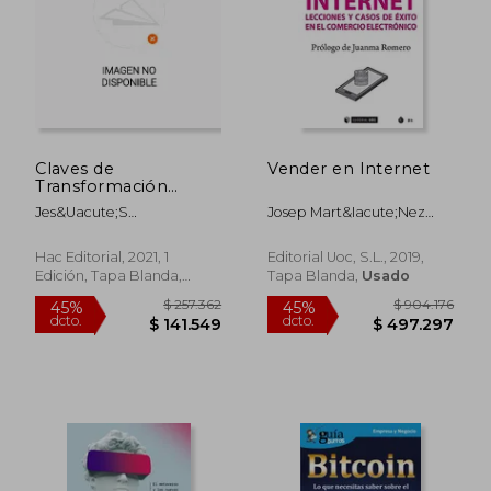
Claves de
Vender en Internet
Transformación
Digital: Cómo
Jes&Uacute;S
Josep Mart&Iacute;Nez
Evolucionar y
&Aacute;Ngel Lacoste
Polo
Adaptarse a la era
Mar&Iacute;N
Digital: 3 (Influyentes)
Hac Editorial, 2021, 1
Editorial Uoc, S.L., 2019,
Edición, Tapa Blanda,
Tapa Blanda,
Usado
Nuevo
$ 122.047
$ 124.3
45%
10%
dcto.
dcto.
$ 67.126
$ 111.8