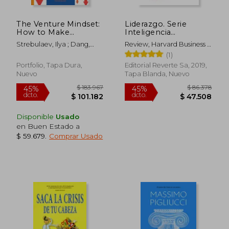
Rápido
The Venture Mindset:
Liderazgo. Serie
How to Make
Inteligencia
Smarter Bets and
Emocional Hbr:
Strebulaev, Ilya ; Dang,
Review, Harvard Business ;
Achieve Extraordinary
Leadership Presence
Alex
Trabal, Betty
(1)
Growth (en Inglés)
Portfolio, Tapa Dura,
Editorial Reverte Sa, 2019,
Nuevo
Tapa Blanda, Nuevo
$ 155.113
$ 101.6
35%
45%
Disponible
Usado
dcto.
dcto.
$ 100.823
$ 55.9
en Buen Estado a
$ 59.679
.
Comprar Usado