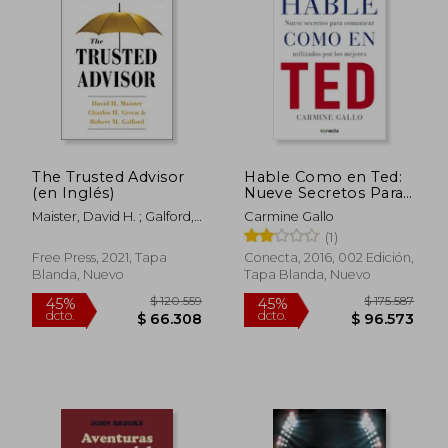
The Trusted Advisor
Hable Como en Ted:
(en Inglés)
Nueve Secretos Para
Comunicar Utilizados
Maister, David H. ; Galford,
Carmine Gallo
por los Mejores
Robert ; Green, Charles
(1)
(Conecta)
Free Press, 2021, Tapa
Conecta, 2016, 002 Edición,
Blanda, Nuevo
Tapa Blanda, Nuevo
Rápido