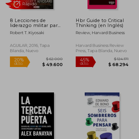
Rápido
Rápido
8 Lecciones de
Hbr Guide to Critical
liderazgo militar para
Thinking (en Inglés)
emprendedores
Robert T. Kiyosaki
Review, Harvard Business
AGUILAR, 2016, Tapa
Harvard Business Review
Blanda, Nuevo
Press, Tapa Blanda, Nuevo
$ 79.900
$ 72.0
70%
20%
dcto.
dcto.
$ 23.970
$ 57.6