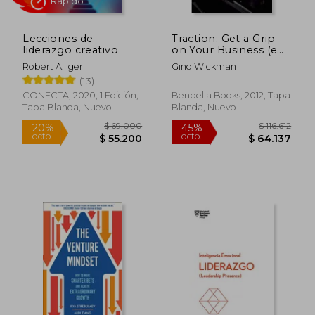
Lecciones de
Traction: Get a Grip
liderazgo creativo
on Your Business (en
Inglés)
Robert A. Iger
Gino Wickman
(13)
CONECTA, 2020, 1 Edición,
Benbella Books, 2012, Tapa
Tapa Blanda, Nuevo
Blanda, Nuevo
$ 215.797
$ 129.3
45%
45%
dcto.
dcto.
$ 118.688
$ 71.1