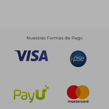
Nuestras Formas de Pago
$ 70.000
$ 183.2
40%
45%
dcto.
dcto.
$ 42.000
$ 100.7