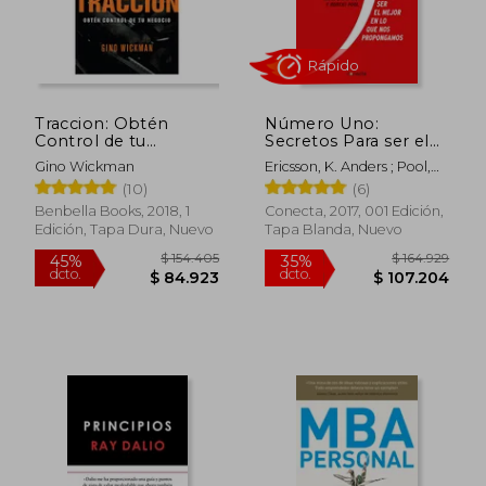
Traccion: Obtén
Número Uno:
Control de tu
Secretos Para ser el
Negocio
Mejor en lo que nos
Gino Wickman
Ericsson, K. Anders ; Pool,
Propongamos
Robert
(10)
(6)
(Conecta)
Benbella Books, 2018, 1
Conecta, 2017, 001 Edición,
Edición, Tapa Dura, Nuevo
Tapa Blanda, Nuevo
Rápido