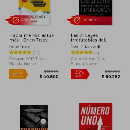
Habla menos, actúa
Las 21 Leyes
más - Brian Tracy -
Irrefutables del
Libro Físico
Liderazgo: Siga Estas
Brian Tracy
John C. Maxwell
Leyes, y la Gente lo
(20)
(3)
Seguirá a Usted
Penguin, 2017, Tapa
Grupo Nelson, Tapa
Blanda, Nuevo
Blanda, Nuevo
Rápido
Rápido
$ 51.000
$ 89.9
20%
33%
dcto.
dcto.
$ 40.800
$ 60.2