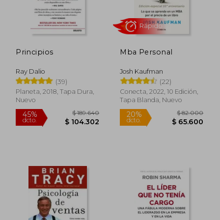
$ 154.405
$ 164.9
45%
35%
dcto.
dcto.
$ 84.923
$ 107.2
Principios
Mba Personal
Ray Dalio
Josh Kaufman
(39)
(22)
Planeta, 2018, Tapa Dura,
Conecta, 2022, 10 Edición,
Nuevo
Tapa Blanda, Nuevo
Rápido