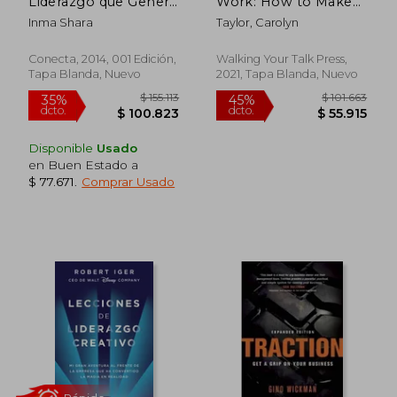
Liderazgo que Genera
Work: How to Make
Armonía (Conecta)
and Keep Promises
Inma Shara
Taylor, Carolyn
and Have Others do
the Same (@Work
Series) (en Inglés)
Conecta, 2014, 001 Edición,
Walking Your Talk Press,
Tapa Blanda, Nuevo
2021, Tapa Blanda, Nuevo
$ 67.000
$ 89.9
10%
30%
dcto.
dcto.
$ 60.300
$ 62.9
Disponible
Usado
en Buen Estado a
$ 77.671
.
Comprar Usado