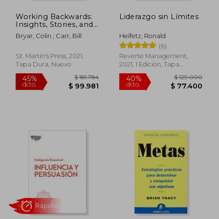
Working Backwards:
Liderazgo sin Límites
Insights, Stories, and
Secrets From Inside
Bryar, Colin ; Carr, Bill
Heifetz, Ronald
Amazon (en Inglés)
(6)
St. Martin's Press, 2021,
Reverte Management,
Tapa Dura, Nuevo
2021, 1 Edición, Tapa
Blanda, Nuevo
Rápido
$ 165.128
$ 129.0
45%
40%
dcto.
dcto.
$ 90.820
$ 77.4