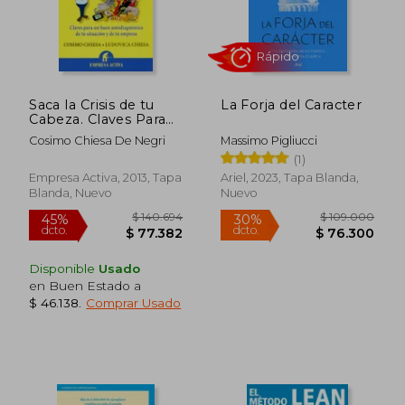
Saca la Crisis de tu
La Forja del Caracter
Cabeza. Claves Para
un Buen
Rápido
Cosimo Chiesa De Negri
Massimo Pigliucci
Autodiagnóstico de tu
(1)
Situación y de tu
Empresa (Narrativa
Empresa Activa, 2013, Tapa
Ariel, 2023, Tapa Blanda,
Empresarial)
Blanda, Nuevo
Nuevo
Disponible
Usado
en Buen Estado a
$ 46.138
.
Comprar Usado
$ 69.000
$ 116.
20%
45%
dcto.
dcto.
$ 55.200
$ 64.1