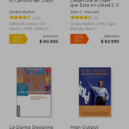
El Camino del Lobo
Desarrolle el Lider
que Esta en Usted 2. 0
Jordan Belfort
John C. Maxwell
$ 104.014
$ 169.8
45%
35%
(40)
(5)
dcto.
dcto.
$ 57.208
$ 110.4
Editorial Oceano De
Grupo Nelson, 2018, Tapa
Mexico, 2018, 1 Edición,
Blanda, Nuevo
Tapa Blanda, Nuevo
La Quinta Disciplina:
High Output