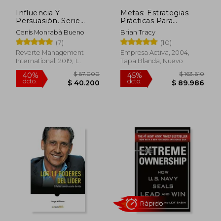
Influencia Y
Metas: Estrategias
Persuasión. Serie
Prácticas Para
Inteligencia
Determinar y
Genís Monrabà Bueno
Brian Tracy
Emocional HBR
Conquistar sus
(7)
(10)
(Influence and
Objetivos (Gestión
Persuasion Spanish
del Conocimiento)
Reverte Management
Empresa Activa, 2004,
Edition)
International, 2019, 1
Tapa Blanda, Nuevo
Edición, Tapa Blanda,
Nuevo
Rápido
$ 181.784
$ 129.0
45%
40%
dcto.
dcto.
$ 99.981
$ 77.4