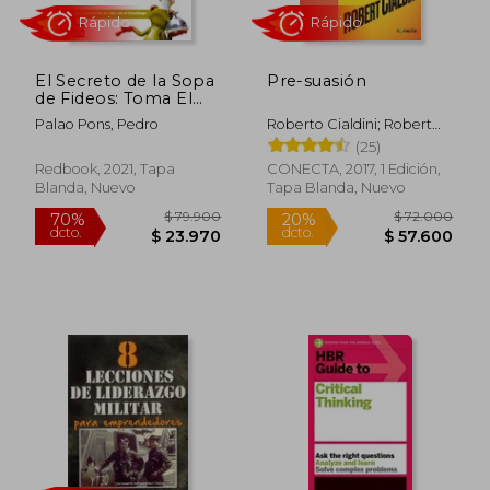
El Secreto de la Sopa
Pre-suasión
de Fideos: Toma El
Control de Tu Vida
Palao Pons, Pedro
Roberto Cialdini; Robert
Con El Coaching
Cialdini
(25)
Redbook, 2021, Tapa
CONECTA, 2017, 1 Edición,
Blanda, Nuevo
Tapa Blanda, Nuevo
$ 122.575
$ 55.0
45%
30%
dcto.
dcto.
$ 67.416
$ 38.5