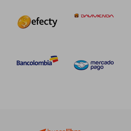
$ 120.559
$ 175.5
45%
45%
dcto.
dcto.
$ 66.308
$ 96.5