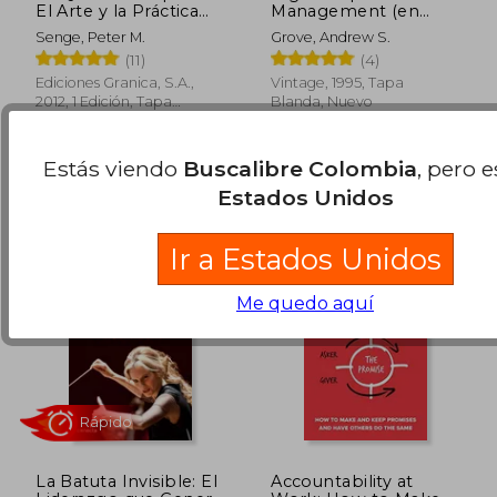
El Arte y la Práctica
Management (en
de la Organización
Inglés)
Senge, Peter M.
Grove, Andrew S.
Abierta al Aprendizaje
(11)
(4)
Ediciones Granica, S.A.,
Vintage, 1995, Tapa
2012, 1 Edición, Tapa
Blanda, Nuevo
$ 71.261
$ 105.4
45%
45%
Blanda, Nuevo
dcto.
dcto.
$ 39.193
$ 57.9
Estás viendo
Buscalibre Colombia
, pero 
Estados Unidos
Ir a Estados Unidos
Me quedo aquí
Rápido
La Batuta Invisible: El
Accountability at