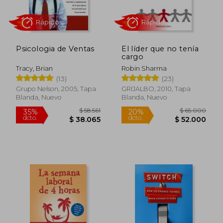
$ 189.640
$ 82.0
45%
20%
dcto.
dcto.
$ 104.302
$ 65.6
Psicologia de Ventas
El líder que no tenía
cargo
Tracy, Brian
Robin Sharma
(13)
(23)
Grupo Nelson, 2005, Tapa
GRIJALBO, 2010, Tapa
Blanda, Nuevo
Blanda, Nuevo
Rápido
Rápido