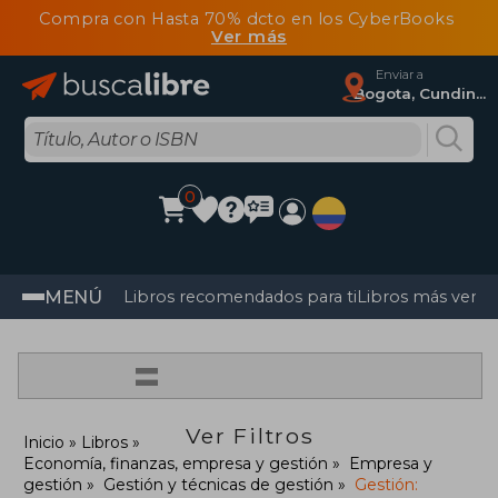
Compra con Hasta 70% dcto en los CyberBooks
Ver más
Enviar a
Bogota, Cundinamarca
0
MENÚ
Libros recomendados para ti
Libros más vendi
=
Ver Filtros
Inicio
Libros
Economía, finanzas, empresa y gestión
Empresa y
gestión
Gestión y técnicas de gestión
Gestión: