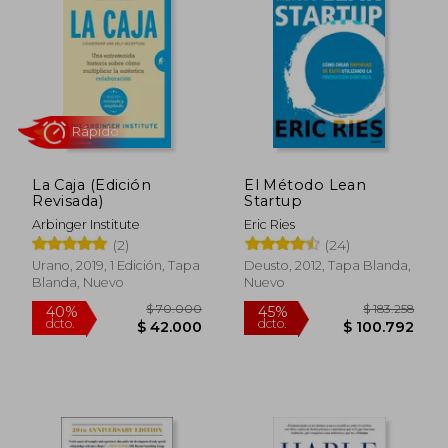
La Caja (Edición
El Método Lean
Revisada)
Startup
Arbinger Institute
Eric Ries
(2)
(24)
Urano, 2019, 1 Edición, Tapa
Deusto, 2012, Tapa Blanda,
Blanda, Nuevo
Nuevo
$ 183.967
$ 86.3
45%
45%
dcto.
dcto.
$ 101.182
$ 47.5