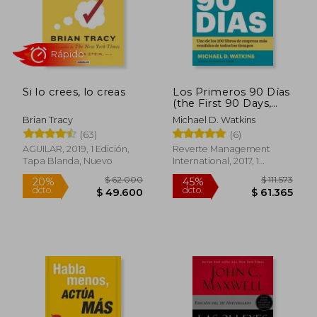
Si lo crees, lo creas
Los Primeros 90 Días
(the First 90 Days,
Updated and
Brian Tracy
Michael D. Watkins
Expanded Edition
Rápido
(63)
(6)
Spanish Edition)
AGUILAR, 2019, 1 Edición,
Reverte Management
Tapa Blanda, Nuevo
International, 2017, 1
Edición, Tapa Blanda,
Nuevo
$ 62.000
$ 111.
20%
45%
dcto.
dcto.
$ 49.600
$ 61.3