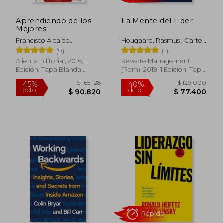
Aprendiendo de los
La Mente del Lider
Mejores
Francisco Alcaide
Hougaard, Rasmus ; Carter,
Hernandez
Jacqueline ; Trabal, Betty
(9)
(1)
Alienta Editorial, 2016, 1
Reverte Management
Edición, Tapa Blanda,
(Rem), 2019, 1 Edición, Tapa
Rápido
Nuevo
Blanda, Nuevo
$ 184.471
$ 64.0
45%
30%
dcto.
dcto.
$ 101.459
$ 44.8