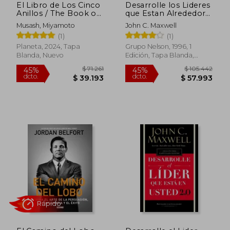
El Libro de Los Cinco
Desarrolle los Lideres
$ 67.000
$ 163.6
40%
45%
Anillos / The Book of
que Estan Alrededor
dcto.
dcto.
$ 40.200
$ 89.9
Five Rings
de Usted
Musash, Miyamoto
John C. Maxwell
(1)
(1)
Planeta, 2024, Tapa
Grupo Nelson, 1996, 1
Blanda, Nuevo
Edición, Tapa Blanda,
Nuevo
Rápido