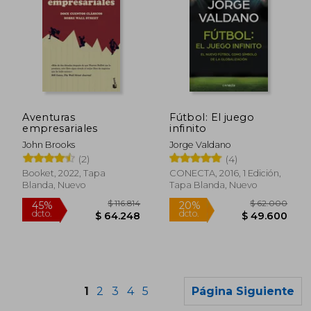
$ 140.694
$ 109.0
45%
30%
dcto.
dcto.
$ 77.382
$ 76.3
Aventuras
Fútbol: El juego
empresariales
infinito
John Brooks
Jorge Valdano
(2)
(4)
Booket, 2022, Tapa
CONECTA, 2016, 1 Edición,
Blanda, Nuevo
Tapa Blanda, Nuevo
1
2
3
4
5
Página Siguiente
Rápido