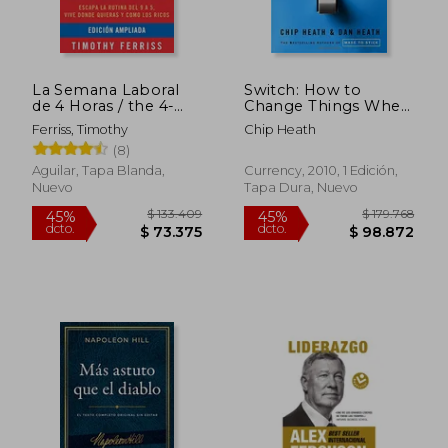
La Semana Laboral
Switch: How to
$ 58.561
$ 65.0
35%
20%
de 4 Horas / the 4-
Change Things When
dcto.
dcto.
$ 38.065
$ 52.0
Hour Workweek
Change is Hard (en
Ferriss, Timothy
Chip Heath
(Spanish Edition)
Inglés)
(8)
Paperback
Aguilar, Tapa Blanda,
Currency, 2010, 1 Edición,
Nuevo
Tapa Dura, Nuevo