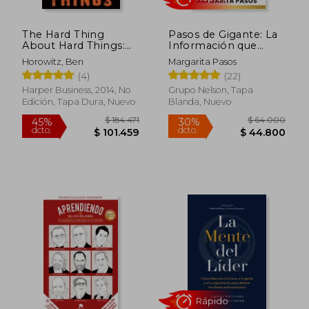
The Hard Thing
Pasos de Gigante: La
About Hard Things:
Información que
Building a Business
Necesitas Para
Horowitz, Ben
Margarita Pasos
When There Are No
Triunfar en la Vida y
(4)
(22)
Easy Answers (en
en los Negocios,
Inglés)
Explicada de Manera
Harper Business, 2014, No
Grupo Nelson, Tapa
Sencilla
Edición, Tapa Dura, Nuevo
Blanda, Nuevo
$ 175.587
$ 93.9
45%
45%
dcto.
dcto.
$ 96.573
$ 51.6