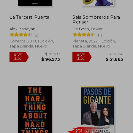
La Tercera Puerta
Seis Sombreros Para
Rápido
Pensar
Alex Banayan
De Bono, Edwar
(3)
(11)
Conecta, 2018, 1 Edición,
Planeta, 2022, 1 Edición,
Tapa Blanda, Nuevo
Tapa Blanda, Nuevo
$ 62.000
$ 124.
20%
45%
dcto.
dcto.
$ 49.600
$ 68.2