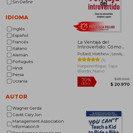
Sin Definir
IDIOMA
Inglés
Español
La Ventaja del
Francés
Rápido
Introvertido: Cómo
Italiano
Los Introvertidos
Pollard, Matthew ; Lewis,
Alemán
Compiten Y Ganan
Derek
(1)
Portugués
Harperenfoque, Tapa
Hindi
Blanda, Nuevo
Persa
Ucrania
AUTOR
$ 
70%
dcto.
$ 2
Wagner Gerda
Cavitt Cary Jon
Management Association
Information R