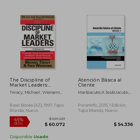
138.532
$ 109.053
45%
45%
dcto.
dcto.
6.193
$ 59.979
The Discipline of
Atención Básica al
Market Leaders:
Cliente
Choose Your
Treacy, Michael ; Wiersema,
Mar&Iacute;A Jes&Uacute;S
Customers, Narrow
Fred
Fern&Aacute;Ndez
Your Focus, Dominate
Hern&Aacute;Ndez; Gema
Your Market (en
Basic Books (AZ), 1997, Tapa
Paraninfo, 2015, 1 Edición,
Campi&Ntilde;A
Inglés)
Blanda, Nuevo
Tapa Blanda, Nuevo
Dom&Iacute;Nguez
Disponible
Usado