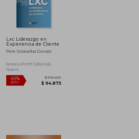
Lxc Liderazgo en
Experiencia de Cliente
Pere Solanellas Donato
Bresca (Profit Editorial),
Nuevo
$ 197.069
$ 172.499
45%
dcto.
$ 108.388
$ 94.875