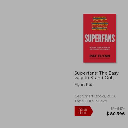
$ 
45%
dcto.
$ 7
Superfans: The Easy
way to Stand Out,
Grow Your Tribe, and
Flynn, Pat
Build a Successful
Business (en Inglés)
Get Smart Books, 2019,
Tapa Dura, Nuevo