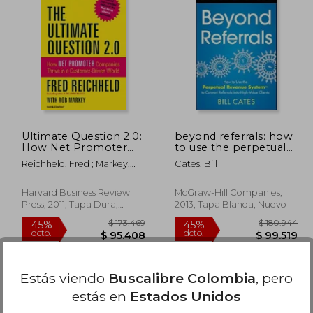
Ultimate Question 2.0:
beyond referrals: how
How Net Promoter
to use the perpetual
Companies Thrive in a
revenue system to
Reichheld, Fred ; Markey,
Cates, Bill
Customer-Driven
convert referrals into
Rob
World (Revised,
high-value clients (en
Expanded) (en Inglés)
Inglés)
Harvard Business Review
McGraw-Hill Companies,
Press, 2011, Tapa Dura,
2013, Tapa Blanda, Nuevo
Nuevo
Estás viendo
Buscalibre Colombia
, pero
estás en
Estados Unidos