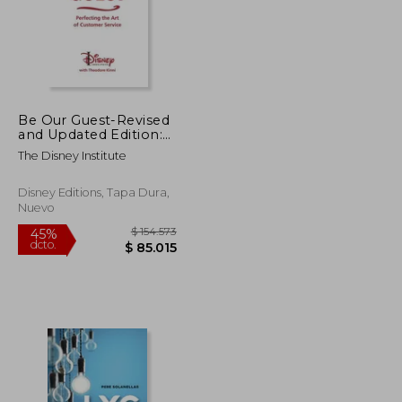
Be Our Guest-Revised
and Updated Edition:
Perfecting the Art of
The Disney Institute
Customer Service (en
Inglés)
Disney Editions, Tapa Dura,
Nuevo
$ 168.010
$ 154.573
45%
dcto.
$ 92.406
$ 85.015