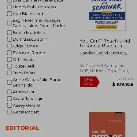
Dna Carmen Arenal Laza
Hooey Bob Idea Man
Ken Blanchard
Bilgin Mehmet Huseyin
Danis Hakan Demir Ender
Bodin Madeline
Dumitrascu Sorin
You Can’T Teach a kid
to Ride a Bike at a
Edge James
Seminar, 2nd Edition:
Evenson Renee
Sandler, David ; Mattson,
Sandler Training’S 7-
David
Orth Scott
Step System for
Successful Selling (en
McGraw-Hill Companies,
Toister Jeff
Inglés)
2015, 1 Edición, Tapa Dura,
Tracy Brian
Nuevo
Anne Caldas Julie Barci
Leonardo
Arussy Lior
Asadi Jahangir
Assey Gerard
Bacal Robert
$ 1
45%
dcto.
$ 10
EDITORIAL