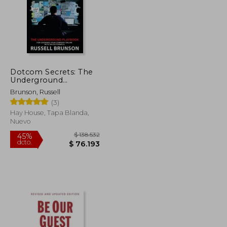
Dotcom Secrets: The
Underground
Playbook for Growing
Brunson, Russell
Your Company Online
(3)
With Sales Funnels (en
Inglés)
Hay House, Tapa Blanda,
Nuevo
$ 65.000
$ 138.532
45%
dcto.
$ 52.000
$ 76.193