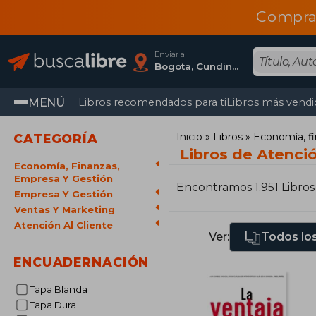
Compra
Enviar a
Bogota, Cundinamarca
MENÚ
Libros recomendados para ti
Libros más vendi
Inicio
Libros
Economía, fi
CATEGORÍA
Libros de Atenció
Economía, Finanzas,
Empresa Y Gestión
Encontramos 1.951 Libros
Empresa Y Gestión
Ventas Y Marketing
Atención Al Cliente
Ver:
Todos los
ENCUADERNACIÓN
Tapa Blanda
Tapa Dura