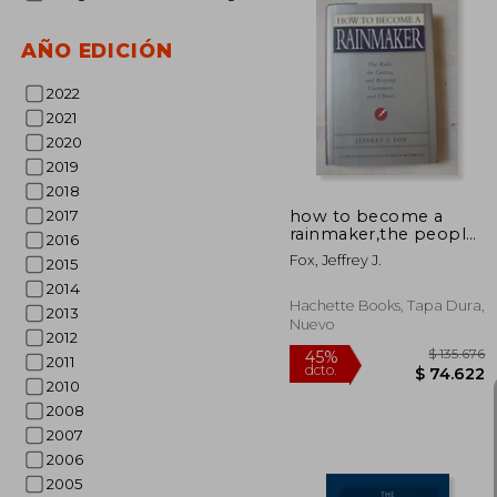
AÑO EDICIÓN
2022
2021
2020
2019
2018
how to become a
2017
rainmaker,the people
2016
who get and keep
Fox, Jeffrey J.
2015
customers (en Inglés)
2014
Hachette Books, Tapa Dura,
2013
Nuevo
2012
2011
2010
2008
2007
2006
2005