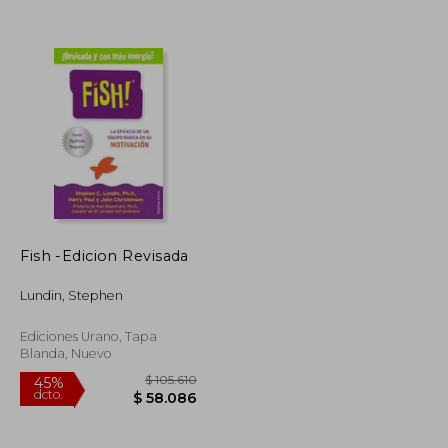
$ 135.676
$ 146.174
45%
dcto.
$ 74.622
$ 80.396
Fish -Edicion Revisada
Lundin, Stephen
Ediciones Urano, Tapa
Blanda, Nuevo