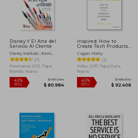
Disney Y El Arte del
Inspired: How to
Servicio Al Cliente
Create Tech Products
Customers Love
Disney Institute ; Kinni,
Cagan, Marty
(Silicon Valley Product
Theodore
(7)
(3)
Group) (en Inglés)
Panorama, 2013, Tapa
Wiley, 2017, Tapa Dura,
Blanda, Nuevo
Nuevo
99.924
$ 147.244
45%
45%
dcto.
dcto.
9.958
$ 80.984