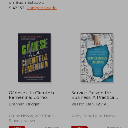
en Buen Estado a
$ 43.153
.
Comprar Usado
146.174
$ 109.221
45%
dcto.
0.396
$ 60.072
Gánese a la Clientela
Service Design for
Femenina: Cómo
Business: A Practical
Transformar la
Guide to Optimizing
Brennan, Bridget
Reason, Ben ; Løvlie,
Experiencia del Cliente
the Customer
Lavrans ; Brand Flu, Melvin
Para los Consumidores
Experience (en Inglés)
más Poderosos del
Grupo Nelson, 2019, Tapa
Wiley, Tapa Dura, Nuevo
Mundo
Blanda, Nuevo