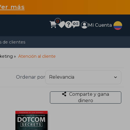
Ver más
0
Mi Cuenta
 de clientes
keting
Atención al cliente
Ordenar por
Comparte y gana
dinero