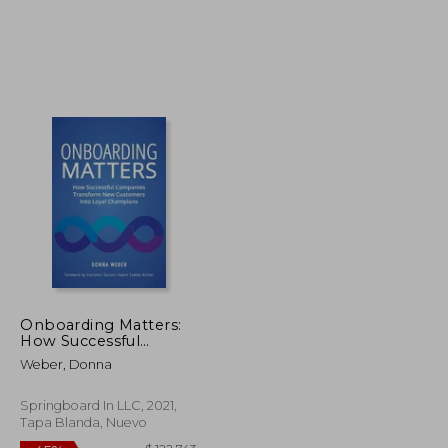
$ 105.610
45%
dcto.
$ 54.336
$ 58.086
Onboarding Matters:
How Successful
Companies Transform
Weber, Donna
new Customers Into
Loyal Champions (en
Inglés)
Springboard In LLC, 2021,
Tapa Blanda, Nuevo