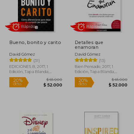
Bueno, bonito y carito
Detalles que
Rápido
Rápido
enamoran
David Gómez
David Gómez
(31)
(13)
EDICIONES B, 2017, 1
Bien Pensado, 2017, 1
Edición, Tapa Blanda,
Edición, Tapa Blanda,
Nuevo
Nuevo
69.900
$ 65.000
20%
20%
dcto.
dcto.
0.970
$ 52.000