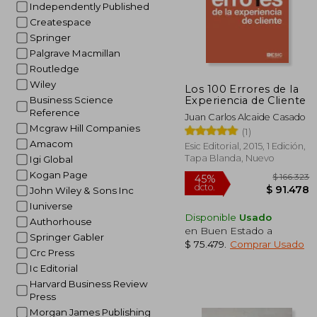
Independently Published
Createspace
Springer
Palgrave Macmillan
Routledge
Wiley
Los 100 Errores de la
Experiencia de Cliente
Business Science
Reference
Juan Carlos Alcaide Casado
Mcgraw Hill Companies
(1)
Amacom
Esic Editorial, 2015, 1 Edición,
Tapa Blanda, Nuevo
Igi Global
Kogan Page
John Wiley & Sons Inc
Iuniverse
Disponible
Usado
Authorhouse
en Buen Estado a
Springer Gabler
$ 75.479
.
Comprar Usado
Crc Press
Ic Editorial
Harvard Business Review
Press
$ 1
45%
Morgan James Publishing
dcto.
$ 9