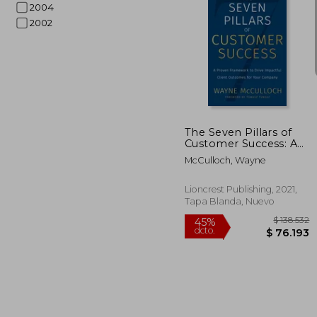
2004
2002
$ 
45%
dcto.
$ 7
The Seven Pillars of
Customer Success: A
Proven Framework to
McCulloch, Wayne
Drive Impactful Client
Outcomes for Your
Company (en Inglés)
Lioncrest Publishing, 2021,
Tapa Blanda, Nuevo