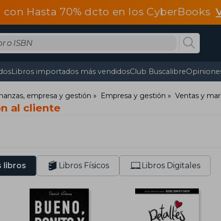
 con Hasta 70% dcto en los CyberBooks
dos
Libros importados más vendidos
Club Buscalibre
Opiniones
nanzas, empresa y gestión
Empresa y gestión
Ventas y mar
n al cliente
 libros
Libros Físicos
Libros Digitales