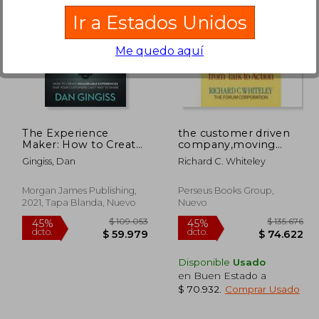
Ir a Estados Unidos
Me quedo aquí
135.676
$ 173.469
45%
45%
dcto.
dcto.
4.622
$ 95.408
The Experience
the customer driven
Maker: How to Create
company,moving
Remarkable
from talk to action
Gingiss, Dan
Richard C. Whiteley
Experiences That Your
Customers Can'T Wait
to Share (en Inglés)
Morgan James Publishing,
Perseus Books Group,
2021, Tapa Blanda, Nuevo
Nuevo
Disponible
Usado
en Buen Estado a
$ 70.932
.
Comprar Usado