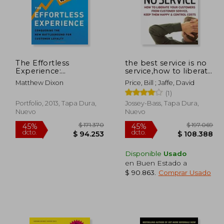
The Effortless
the best service is no
Experience:
service,how to liberate
Conquering the new
your customers from
Matthew Dixon
Price, Bill ; Jaffe, David
Battleground for
customer service,
(1)
Customer Loyalty (en
keep them happy,
Inglés)
and control costs (en
Portfolio, 2013, Tapa Dura,
Jossey-Bass, Tapa Dura,
Inglés)
Nuevo
Nuevo
Disponible
Usado
en Buen Estado a
$ 90.863
.
Comprar Usado
66.323
$ 171.370
45%
45%
dcto.
dcto.
1.478
$ 94.253