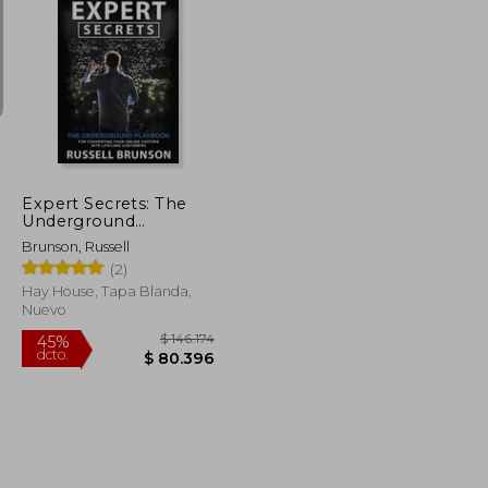
$ 180.944
$ 203.081
45%
dcto.
$ 99.519
$ 111.695
Expert Secrets: The
Underground
Playbook for
Brunson, Russell
Converting Your
(2)
Online Visitors Into
Lifelong Customers
Hay House, Tapa Blanda,
(en Inglés)
Nuevo