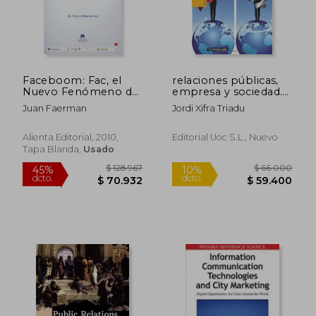
Faceboom: Fac, el
relaciones públicas,
Nuevo Fenómeno de
empresa y sociedad.
Masas
una aproximación
Juan Faerman
Jordi Xifra Triadu
ética
Alienta Editorial, 2010,
Editorial Uoc S.l., Nuevo
Tapa Blanda,
Usado
$ 1.286.598
$ 1.216.
45%
45%
dcto.
dcto.
$ 707.629
$ 669.1