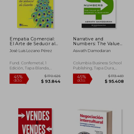
Empatia Comercial:
Narrative and
El Arte de Seducir al
Numbers: The Value
Cliente
of Stories in Business
José Luis Lozano Pérez
Aswath Damodaran
(Columbia Business
$ 226.247
$ 138.5
School Publishing)
45%
45%
dcto.
dcto.
(en Inglés)
$ 124.436
$ 76.1
Fund. Confemetal, 1
Columbia Business School
Edición, Tapa Blanda,
Publishing, Tapa Dura,
Nuevo
Nuevo