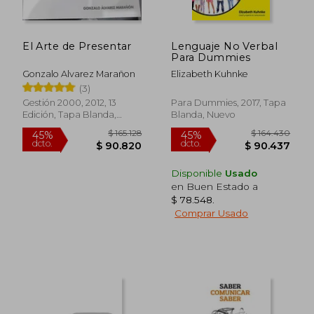
El Arte de Presentar
Lenguaje No Verbal
Para Dummies
Gonzalo Alvarez Marañon
Elizabeth Kuhnke
(3)
Gestión 2000, 2012, 13
Para Dummies, 2017, Tapa
Edición, Tapa Blanda,
Blanda, Nuevo
Nuevo
Disponible
Usado
en Buen Estado a
$ 78.548
.
Comprar Usado
$ 165.128
$ 164.4
45%
45%
dcto.
dcto.
$ 90.820
$ 90.4