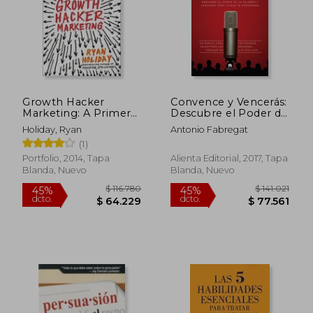
$ 101.000
$ 141.
10%
45%
dcto.
dcto.
$ 90.900
$ 77.8
Growth Hacker
Convence y Vencerás:
Marketing: A Primer
Descubre el Poder de
on the Future of pr,
la Palabra y Consigue
Holiday, Ryan
Antonio Fabregat
Marketing, and
Todo lo que te
(1)
Advertising (en
Propongas
Inglés)
Portfolio, 2014, Tapa
Alienta Editorial, 2017, Tapa
Blanda, Nuevo
Blanda, Nuevo