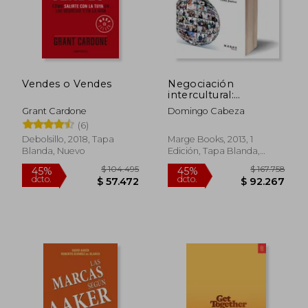
Vendes o Vendes
Negociación
intercultural:
Estrategias y técnicas
Grant Cardone
Domingo Cabeza
de negociación
(6)
internacional
(Gestiona)
Debolsillo, 2018, Tapa
Marge Books, 2013, 1
Blanda, Nuevo
Edición, Tapa Blanda,
$ 170.626
$ 173.4
45%
45%
Nuevo
dcto.
dcto.
$ 93.844
$ 95.4