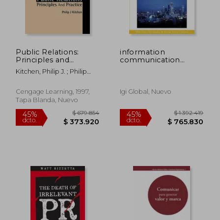
Public Relations:
information
Principles and
communication
Practice (en Inglés)
technologies and city
Kitchen, Philip J. ; Philip
marketing,digital
Kitchen
opportunities for
cities around the
Cengage Learning, 1997,
Igi Global, Nuevo
world
Tapa Blanda, Nuevo
$ 518.922
$ 573.1
45%
45%
dcto.
dcto.
$ 285.407
$ 315.2