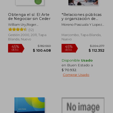
Obtenga el sí: El Arte
*Relaciones públicas
$ 262.651
$ 141.
45%
45%
de Negociar sin Ceder
y organización de
dcto.
dcto.
$ 144.458
$ 77.5
eventos de
William Ury,Roger
Moreno Pascuala Y Lopez
marketing
Fisher,Bruce Patton
Esperanza Gloria
(12)
(MARCOMBO
FORMACIÓN)
Gestión 2000, 2011, Tapa
Marcombo, Tapa Blanda,
Blanda, Nuevo
Nuevo
Disponible
Usado
en Buen Estado a
$ 70.932
.
Comprar Usado