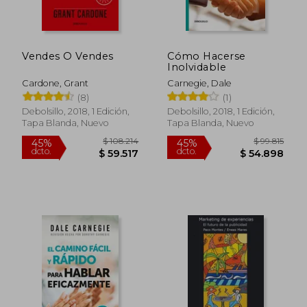
Vendes O Vendes
Cómo Hacerse
Inolvidable
Cardone, Grant
Carnegie, Dale
(8)
(1)
Debolsillo, 2018, 1 Edición,
Debolsillo, 2018, 1 Edición,
Tapa Blanda, Nuevo
Tapa Blanda, Nuevo
$ 108.214
$ 99.8
45%
45%
dcto.
dcto.
$ 59.517
$ 54.8