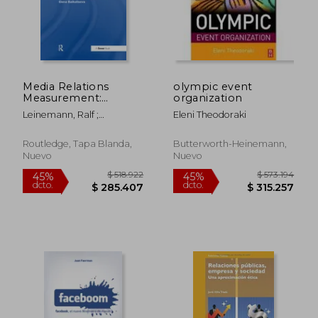
Media Relations
olympic event
Measurement:
organization
Determining the
Leinemann, Ralf ;
Eleni Theodoraki
Value of PR to Your
Baikaltseva, Elena
Company's Success
(en Inglés)
Routledge, Tapa Blanda,
Butterworth-Heinemann,
Nuevo
Nuevo
$ 906.231
$ 206.9
45%
45%
dcto.
dcto.
$ 498.427
$ 113.7