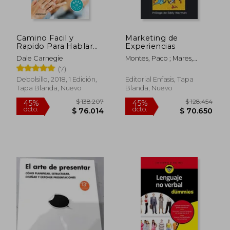
Camino Facil y
Marketing de
Rapido Para Hablar
Experiencias
Eficaz
Dale Carnegie
Montes, Paco ; Mares,
Eneas
(7)
Debolsillo, 2018, 1 Edición,
Editorial Enfasis, Tapa
Tapa Blanda, Nuevo
Blanda, Nuevo
$ 138.207
$ 128.4
45%
45%
dcto.
dcto.
$ 76.014
$ 70.6