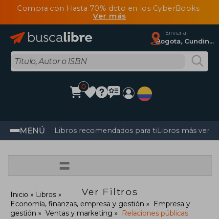
Compra con Hasta 70% dcto en los CyberBooks
Ver más
Enviar a
Bogota, Cundinamarca
0
MENÚ
Libros recomendados para ti
Libros más vendi
=
Ver Filtros
Inicio
Libros
Economía, finanzas, empresa y gestión
Empresa y
gestión
Ventas y marketing
Relaciones públicas