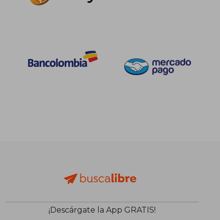
$ 847.358
$ 116.
45%
45%
dcto.
dcto.
$ 466.047
$ 64.1
¡Descárgate la App GRATIS!