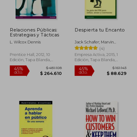
Relaciones Públicas:
Despierta tu Encanto
Estrategias y Tácticas
L. Wilcox Dennis
Jack Schafer; Marvin
Karlins
(4)
Prentice Hall, 2012, 10
Empresa Activa, 2015, 1
Edición, Tapa Blanda,
Edición, Tapa Blanda,
Nuevo
Nuevo
$ 184.029
$ 168.6
45%
45%
dcto.
dcto.
$ 101.216
$ 92.7