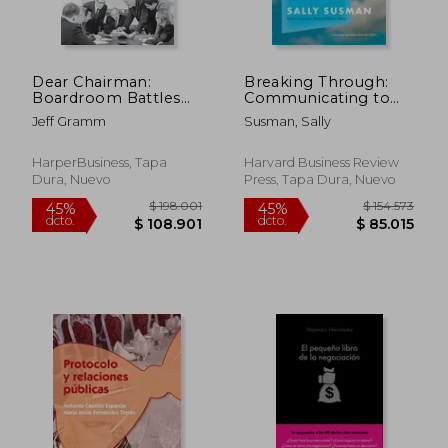
Dear Chairman:
Breaking Through:
Boardroom Battles
Communicating to
and the Rise of
Open Minds, Move
Jeff Gramm
Susman, Sally
Shareholder Activism
Hearts, and Change
the World (en Inglés)
HarperBusiness, Tapa
Harvard Business Review
Dura, Nuevo
Press, Tapa Dura, Nuevo
$ 155.365
$ 145.3
45%
45%