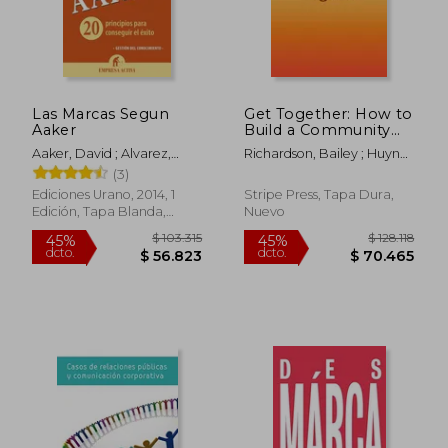
Las Marcas Segun
Get Together: How to
Aaker
Build a Community
With Your People (en
Aaker, David ; Alvarez,
Richardson, Bailey ; Huynh,
Inglés)
Roberto
Kevin ; Sotto, Kai Elmer
(3)
Ediciones Urano, 2014, 1
Stripe Press, Tapa Dura,
Edición, Tapa Blanda,
Nuevo
Usado
$ 104.495
$ 167.7
45%
45%
dcto.
dcto.
$ 57.472
$ 92.2