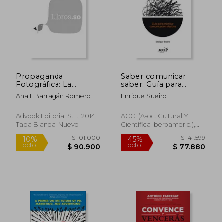
Propaganda
Saber comunicar
Fotográfica: La
saber: Guía para
Imagen al Servicio del
practicar
Ana I. Barragán Romero
Enrique Sueiro
Poder (Colección
comunicación
Comunicación
efectiva
Corporativa,
(Comunicación
Advook Editorial S.L., 2014,
ACCI (Asoc. Cultural Y
Institucional y
interpersonal)
Tapa Blanda, Nuevo
Científica Iberoameric.),
Marketing Político)
Tapa Blanda, Nuevo