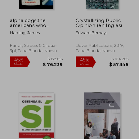
$ 198.001
$ 154.5
45%
45%
dcto.
dcto.
$ 108.901
$ 85.0
alpha dogs,the
Crystallizing Public
americans who
Opinion (en Inglés)
turned political spin
Harding, James
Edward Bernays
into a global business
(en Inglés)
Farrar, Strauss & Giroux-
Dover Publications, 2019,
3pl, Tapa Blanda, Nuevo
Tapa Blanda, Nuevo