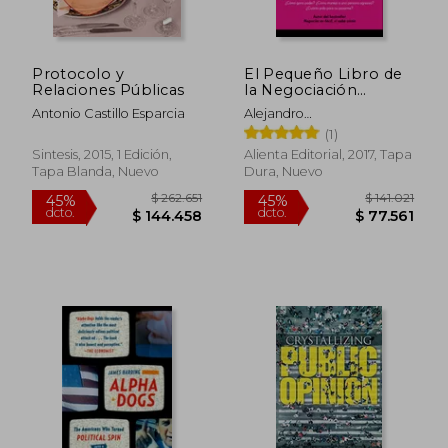
dcto.
dcto.
$ 85.451
$ 79.9
Protocolo y
El Pequeño Libro de
Relaciones Públicas
la Negociación
(Coleccion Alienta)
Antonio Castillo Esparcia
Alejandro
Hern&Aacute;Ndez
(1)
Sintesis, 2015, 1 Edición,
Alienta Editorial, 2017, Tapa
Tapa Blanda, Nuevo
Dura, Nuevo