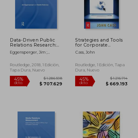
Data-Driven Public
Strategies and Tools
Relations Research:
for Corporate
21st Century Practices
Blogging (en Inglés)
Eggensperger, Jim ;
Cass, John
and Applications (en
Redcross, Natalie
Inglés)
Routledge, 2018, 1 Edición,
Routledge, 1 Edición, Tapa
Tapa Dura, Nuevo
Dura, Nuevo
$ 459.305
$ 188.7
45%
45%
dcto.
dcto.
$ 252.618
$ 103.8