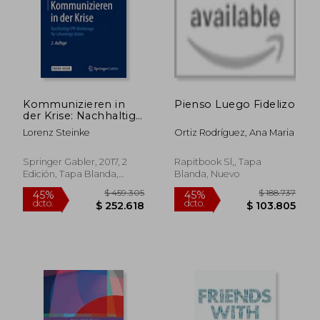
$ 138.616
$ 104.2
45%
45%
dcto.
dcto.
$ 76.239
$ 57.3
Kommunizieren in
Pienso Luego Fidelizo
der Krise: Nachhaltige
Pr-Werkzeuge für
Lorenz Steinke
Ortiz Rodríguez, Ana Maria
Schwierige Zeiten (en
Alemán)
Springer Gabler, 2017, 2
Rapitbook Sl,, Tapa
Edición, Tapa Blanda,
Blanda, Nuevo
Nuevo