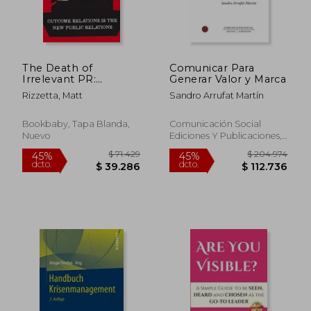
The Death of
Comunicar Para
Irrelevant PR:
Generar Valor y Marca
Outcome Relations Is
Rizzetta, Matt
Sandro Arrufat Martín
the New Public
Relations Volume 1
(en Inglés)
Bookbaby, Tapa Blanda,
Comunicación Social
Nuevo
Ediciones Y Publicaciones,
2021, 1 Edición, Tapa
Blanda, Nuevo