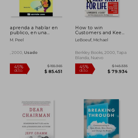
aprenda a hablar en
How to win
publico, en una
Customers and Keep
semana.
Them for Life:
M. Peel
LeBoeuf, Michael
Revised and Updated
for the Digital age (en
Inglés)
, 2000,
Usado
Berkley Books, 2000, Tapa
Blanda, Nuevo
$ 481.108
$ 161.
45%
45%
dcto.
dcto.
$ 264.610
$ 88.6