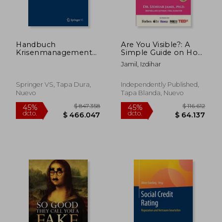
$ 128.967
$ 66.0
45%
10%
dcto.
dcto.
$ 70.932
$ 59.4
Handbuch
Are You Visible?: A
Krisenmanagement
Simple Guide on How
(German Edition)
to be SEEN, HEARD,
Jamil, Izdihar
and CHOSEN as the
GO-TO LEADER (en
Inglés)
Springer VS, Tapa Dura,
Independently Published,
Nuevo
Tapa Blanda, Nuevo