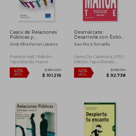
Casos de Relaciones
Desmárcate:
Públicas y
Desarrolla con Éxito
Comunicación
tu Marca Personal
Jordi Xifra,Ferran Lalueza
Xavi Roca Torruella
Corporativa
(Temáticos)
Prentice Hall, 1 Edición,
Libros De Cabecera, 2015, 1
Tapa Blanda, Nuevo
Edición, Tapa Blanda,
Usado
$ 103.315
$ 128.
45%
45%
dcto.
dcto.
$ 56.823
$ 70.4