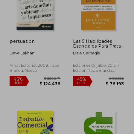
persuasion
Las 5 Habilidades
$ 116.780
$ 141.
45%
45%
Esenciales Para Tratar
dcto.
dcto.
$ 64.229
$ 77.5
con las Personas
Dave Lakhani
Dale Carnegie
Amat Editorial, 2008, Tapa
Ediciones Grijalbo, 2013, 1
Blanda, Nuevo
Edición, Tapa Blanda,
Nuevo