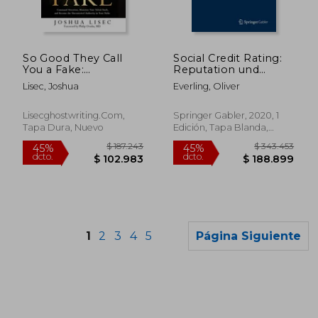
$ 679.854
$ 1.392.
45%
45%
dcto.
dcto.
$ 373.920
$ 765.8
So Good They Call
Social Credit Rating:
You a Fake:
Reputation und
Command Attention,
Vertrauen Beurteilen
Lisec, Joshua
Everling, Oliver
Monetize Your Talent
(en Alemán)
Stack, and Become
the Uncontested
Lisecghostwriting.com,
Springer Gabler, 2020, 1
Authority in Your
Tapa Dura, Nuevo
Edición, Tapa Blanda,
Niche (en Inglés)
Nuevo
1
2
3
4
5
Página Siguiente