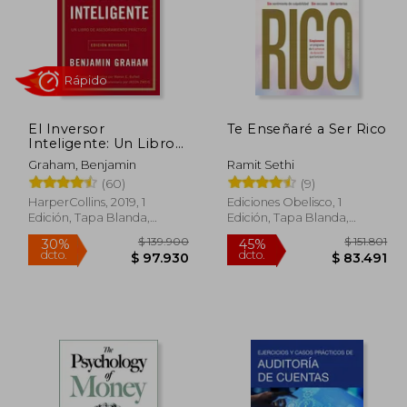
El Inversor
Te Enseñaré a Ser Rico
Rápido
Inteligente: Un Libro
de Asesoramiento
Graham, Benjamin
Ramit Sethi
Práctico
(60)
(9)
HarperCollins, 2019, 1
Ediciones Obelisco, 1
Edición, Tapa Blanda,
Edición, Tapa Blanda,
Nuevo
Nuevo
24.087
$ 139.900
30%
45%
dcto.
dcto.
8.248
$ 97.930