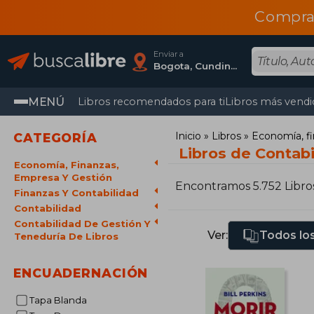
Compra
Enviar a
Bogota, Cundinamarca
MENÚ
Libros recomendados para ti
Libros más vendi
Inicio
Libros
Economía, fi
CATEGORÍA
Libros de Contabi
Economía, Finanzas,
Empresa Y Gestión
Encontramos 5.752 Libro
Finanzas Y Contabilidad
Contabilidad
Contabilidad De Gestión Y
Ver:
Todos los
Teneduría De Libros
ENCUADERNACIÓN
Tapa Blanda