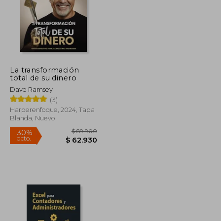
La transformación
total de su dinero
Dave Ramsey
(3)
Harperenfoque, 2024, Tapa
Blanda, Nuevo
$ 151.801
$ 89.900
30%
dcto.
$ 83.491
$ 62.930