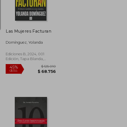
$ 162.131
$ 138.364
45%
dcto.
$ 89.172
$ 76.100
Las Mujeres Facturan
Domínguez, Yolanda
Ediciones B, 2024, 001
Edición, Tapa Blanda,
Nuevo