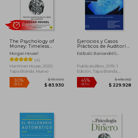
The Psychology of
Ejercicios y Casos
Money: Timeless
Prácticos de Auditorí a
Lessons on Wealth,
de Cuentas- Tomo 1
Morgan Housel
Estibaliz BaniandréS
Greed, and Happiness
Rápido
Avendaño; Jaume Carreras
(4)
(en Inglés)
Boada; Emili Coll I Collet;
Harriman House, 2020,
Publicatulibro, 2019, 1
PatríCia Daura Tur; Miquel
Tapa Blanda, Nuevo
Edición, Tapa Blanda,
Ferrero Campdelacreu;
Nuevo
Ricardo GarcíA-Nieto
Serratosa; Albert GrèBol
Mas
46.500
$ 119.900
30%
45%
dcto.
dcto.
0.575
$ 83.930