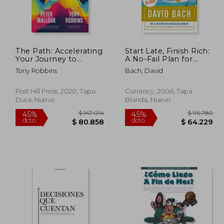
48.274
$ 103.229
45%
10%
dcto.
dcto.
81.551
$ 56.776
The Path: Accelerating
Start Late, Finish Rich:
Your Journey to
A No-Fail Plan for
Financial Freedom (en
Achieving Financial
Tony Robbins
Bach, David
Inglés)
Freedom at any age
(en Inglés)
Post Hill Press, 2020, Tapa
Currency, 2006, Tapa
Dura, Nuevo
Blanda, Nuevo