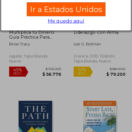
109.221
$ 167.170
45%
45%
Ir a Estados Unidos
dcto.
dcto.
0.072
$ 91.944
Me quedo aquí
Multiplica tu Dinero:
Liderazgo con Alma
Guía Práctica Para
Volverse Millonario
Brian Tracy
Lee G. Bolman
Aguilar, Tapa Blanda,
Granica, 2013, 1 Edición,
Nuevo
Tapa Blanda, Nuevo