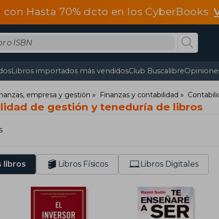
 con Hasta 70% dcto en los CyberBooks
dos
Libros importados más vendidos
Club Buscalibre
Opiniones
nanzas, empresa y gestión
Finanzas y contabilidad
Contabil
lidad de gestión y teneduría de libros
s
 libros
Libros Físicos
Libros Digitales