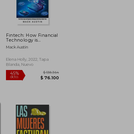
Fintech: How Financial
Technology is
Predicted to Change
Mack Austin
in the Major Levels
(The Critical Legal and
Regulatory Challenges
Elena Holly, 2022, Tapa
Confronting Fintech
Blanda, Nuevo
Firms) (en Inglés)