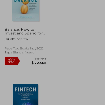
Balance: How to
Invest and Spend for
Happiness, Health,
Hallam, Andrew
and Wealth (en Inglés)
Page Two Books, Inc., 2022,
Tapa Blanda, Nuevo
$ 105.274
$ 131.645
45%
dcto.
$ 57.901
$ 72.405