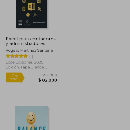
Excel para contadores
y administradores
Rogelio Martínez Santana
(1)
Ecoe Ediciones, 2020, 1
Edición, Tapa Blanda,
Nuevo
$ 418.052
$ 92.000
10%
dcto.
$ 229.928
$ 82.800