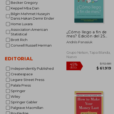
Becker Gregory
Keppel Mba Dan
Bilgin Mehmet Huseyin
Danis Hakan Demir Ender
Home Luxara
Association American
¿Cómo llego a fin de
Statistical
mes? Edición del 25
Brott Rich
Aniversario: Un plan
Andrés Panasiuk
práctico hacia la
Conwell Russell Herman
prosperidad integral
Grupo Nelson, Tapa Blanda,
Nuevo
EDITORIAL
Independently Published
Createspace
Legare Street Press
Palala Press
Springer
Wiley
Springer Gabler
Palgrave Macmillan
$ 
45%
dcto.
$ 6
Routledge