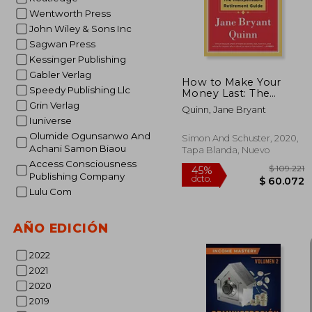
Wentworth Press
John Wiley & Sons Inc
Sagwan Press
Kessinger Publishing
Gabler Verlag
How to Make Your
Speedy Publishing Llc
Money Last: The
Indispensable
Grin Verlag
Quinn, Jane Bryant
Retirement Guide (en
Iuniverse
Inglés)
Olumide Ogunsanwo And
Simon And Schuster, 2020,
Achani Samon Biaou
Tapa Blanda, Nuevo
Access Consciousness
Publishing Company
Lulu Com
AÑO EDICIÓN
2022
2021
2020
2019