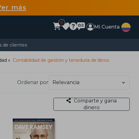
Ver más
0
Mi Cuenta
 de clientes
idad
Contabilidad de gestión y teneduría de libros
Ordenar por
Comparte y gana
dinero