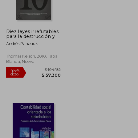
$ 88.000
$ 125.010
45%
dcto.
$ 79.200
$ 68.756
Diez leyes irrefutables
para la destrucción y la
restauración
Andrés Panasiuk
económica: Una
historia destinada a
cambiar para siempre
Thomas Nelson, 2010, Tapa
tu futuro económico
Blanda, Nuevo