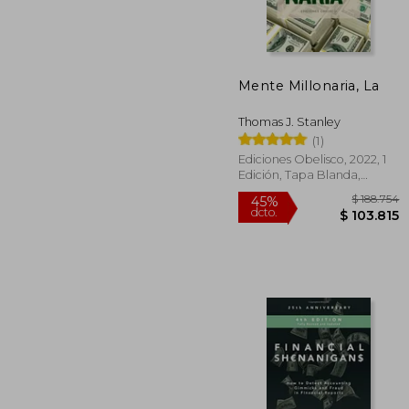
Mente Millonaria, La
$ 
45%
dcto.
$ 9
Thomas J. Stanley
(1)
Ediciones Obelisco, 2022, 1
Edición, Tapa Blanda,
Nuevo