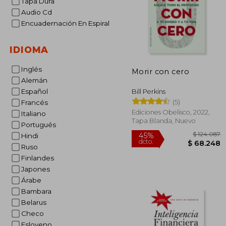
Tapa Dura
Audio Cd
Encuadernación En Espiral
IDIOMA
Inglés
Morir con cero
Alemán
Español
Bill Perkins
(5)
Francés
Ediciones Obelisco, 2022,
Italiano
Tapa Blanda, Nuevo
Portugués
Hindi
Ruso
Finlandes
Japones
$ 1
45%
Árabe
dcto.
$ 6
Bambara
Belarus
Checo
Esloveno