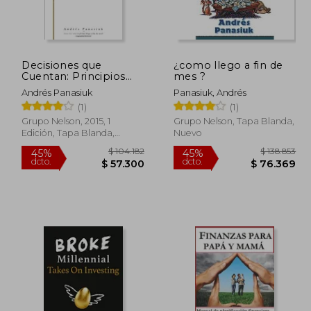
Decisiones que
¿como llego a fin de
169.112
$ 147.014
45%
45%
Cuentan: Principios
mes ?
dcto.
dcto.
3.012
$ 80.858
Para Tomar Decisiones
Andrés Panasiuk
Panasiuk, Andrés
Económicas que te
(1)
(1)
Cambiarán la Vida
Grupo Nelson, 2015, 1
Grupo Nelson, Tapa Blanda,
Edición, Tapa Blanda,
Nuevo
Nuevo