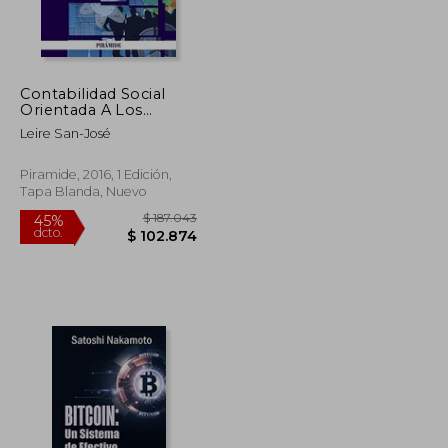
Contabilidad Social
$ 116.780
$ 104.182
45%
Orientada A Los
dcto.
$ 64.229
$ 57.300
Stakeholders.
Leire San-José
Perspectiva De La
Administración Pública
(Economía Y
Piramide, 2016, 1 Edición,
Empresa)
Tapa Blanda, Nuevo