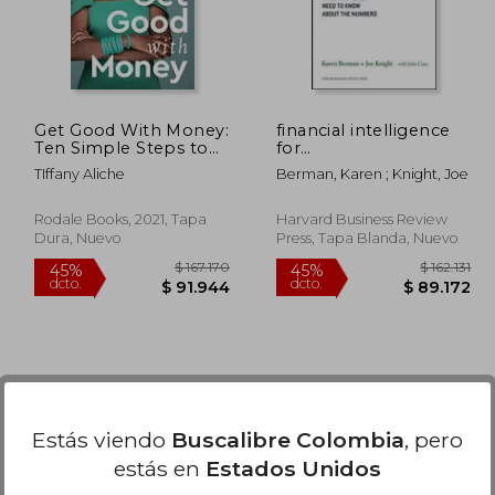
Get Good With Money:
financial intelligence
Ten Simple Steps to
for
Becoming Financially
entrepreneurs,what
TIffany Aliche
Berman, Karen ; Knight, Joe
Whole (en Inglés)
you really need to
know about the
numbers (en Inglés)
Rodale Books, 2021, Tapa
Harvard Business Review
Dura, Nuevo
Press, Tapa Blanda, Nuevo
Estás viendo
Buscalibre Colombia
, pero
estás en
Estados Unidos