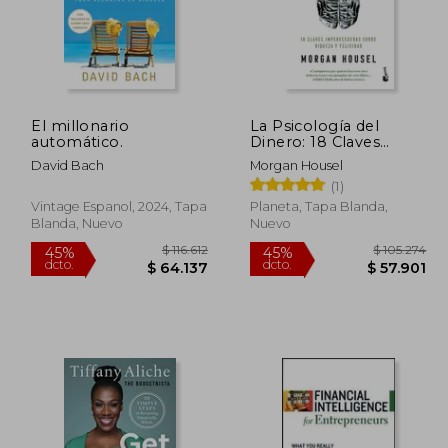
El millonario
La Psicología del
automático.
Dinero: 18 Claves
Imperecederas Sobre
David Bach
Morgan Housel
Riqueza Y Felicidad /
(1)
The Psychology of
Money
Vintage Espanol, 2024, Tapa
Planeta, Tapa Blanda,
Blanda, Nuevo
Nuevo
112.581
$ 116.612
45%
45%
dcto.
dcto.
1.919
$ 64.137