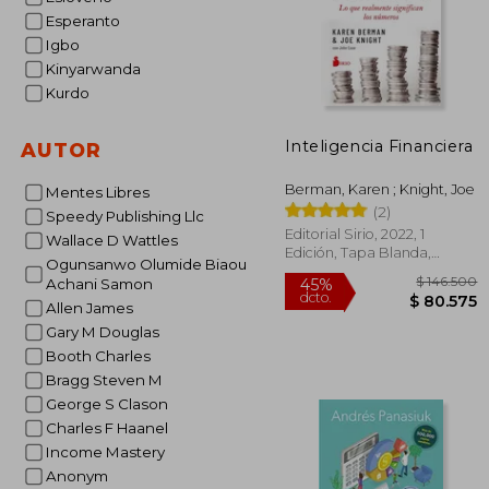
Esperanto
Igbo
Kinyarwanda
Kurdo
Inteligencia Financiera
AUTOR
Berman, Karen ; Knight, Joe
Mentes Libres
(2)
Speedy Publishing Llc
Editorial Sirio, 2022, 1
Wallace D Wattles
Edición, Tapa Blanda,
Ogunsanwo Olumide Biaou
Nuevo
Achani Samon
Allen James
Gary M Douglas
Booth Charles
Bragg Steven M
George S Clason
$ 1
45%
Charles F Haanel
dcto.
$ 8
Income Mastery
Anonym