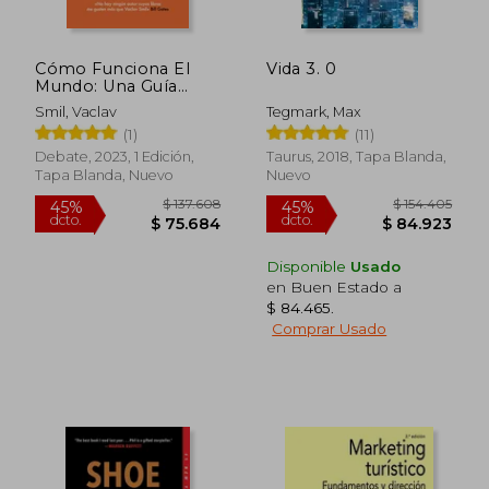
Cómo Funciona El
Vida 3. 0
Mundo: Una Guía
Científica de Nuestro
Smil, Vaclav
Tegmark, Max
Pasado, Presente Y
$ 182.959
$ 57.0
45%
20%
(1)
(11)
Futuro / How the
dcto.
dcto.
$ 100.627
$ 45.6
World Really Works
Debate, 2023, 1 Edición,
Taurus, 2018, Tapa Blanda,
Tapa Blanda, Nuevo
Nuevo
Disponible
Usado
en Buen Estado a
$ 84.465
.
Comprar Usado