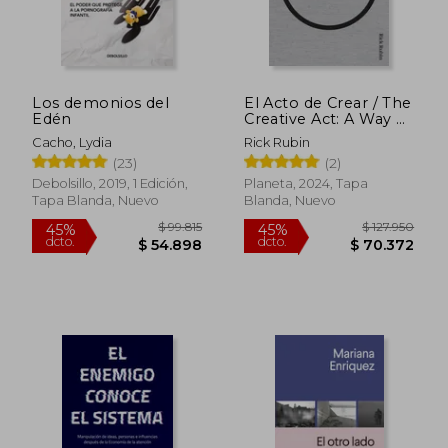
Los demonios del
El Acto de Crear / The
Edén
Creative Act: A Way of
Being
Cacho, Lydia
Rick Rubin
(23)
(2)
Debolsillo, 2019, 1 Edición,
Planeta, 2024, Tapa
Tapa Blanda, Nuevo
Blanda, Nuevo
$ 99.815
$ 127.9
45%
45%
dcto.
dcto.
$ 54.898
$ 70.3