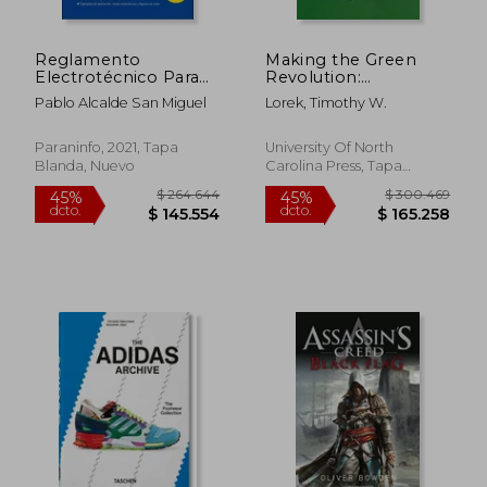
Reglamento
Making the Green
Rápido
Electrotécnico Para
Revolution:
Baja Tensión 5. ª
Agriculture and
Pablo Alcalde San Miguel
Lorek, Timothy W.
Edición 2021
Conflict in Colombia
(en Inglés)
Paraninfo, 2021, Tapa
University Of North
Blanda, Nuevo
Carolina Press, Tapa
Blanda, Nuevo
$ 236.951
$ 99.0
45%
20%
dcto.
dcto.
$ 130.323
$ 79.2