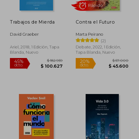
Trabajos de Mierda
Contra el Futuro
$ 126.858
$ 236.7
45%
45%
dcto.
dcto.
$ 69.772
$ 130.2
David Graeber
Marta Peirano
(2)
Ariel, 2018, 1 Edición, Tapa
Debate, 2022, 1 Edición,
Blanda, Nuevo
Tapa Blanda, Nuevo
Rápido