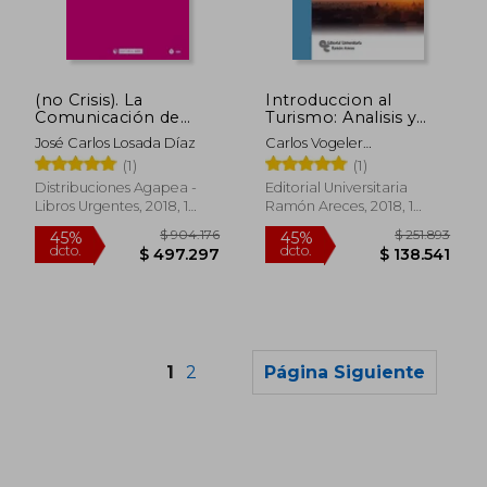
$ 134.870
$ 68.7
(no Crisis). La
Introduccion al
Comunicación de
Turismo: Analisis y
Crisis en un Mundo
Estructura
José Carlos Losada Díaz
Carlos Vogeler
Conectado
Ruiz,Enrique Hernandez
(1)
(1)
(Manuales)
Armand
Distribuciones Agapea -
Editorial Universitaria
Libros Urgentes, 2018, 1
Ramón Areces, 2018, 1
Edición, Tapa Blanda,
Edición, Tapa Blanda,
Usado
Nuevo
1
2
Página Siguiente
Rápido