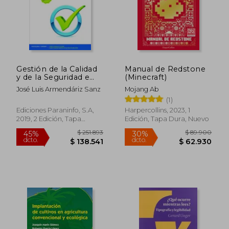
Gestión de la Calidad
Manual de Redstone
y de la Seguridad e
(Minecraft)
Higiene Alimentarias
José Luis Armendáriz Sanz
Mojang Ab
2ª Edición 2019
(1)
Ediciones Paraninfo, S.A,
Harpercollins, 2023, 1
2019, 2 Edición, Tapa
Edición, Tapa Dura, Nuevo
Blanda, Nuevo
$ 1.033.131
$ 294.8
45%
45%
dcto.
dcto.
$ 568.222
$ 162.1