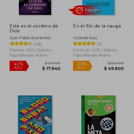
dcto.
dcto.
$ 68.756
$ 95.7
Este es el cordero de
En el filo de la navaja
Dios
Juan Pablo Barrientos
Yolanda Ruiz
(48)
(9)
Planeta, 2021, 1 Edición,
AGUILAR, 2019, 1 Edición,
Tapa Blanda, Nuevo
Tapa Blanda, Nuevo
Rápido