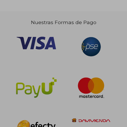
Nuestras Formas de Pago
$ 182.226
$ 69.0
45%
20%
dcto.
dcto.
$ 100.224
$ 55.2
Rápido