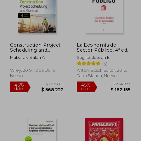
Rápido
Construction Project
La Economía del
Scheduling and
Sector Público, 4ª ed.
Control (en Inglés)
Mubarak, Saleh A.
Stiglitz, Joseph E.
(3)
Wiley, 2019, Tapa Dura,
Antoni Bosch Editor, 2016,
Nuevo
Tapa Blanda, Nuevo
$ 109.900
$ 246.4
30%
45%
dcto.
dcto.
$ 76.930
$ 135.5