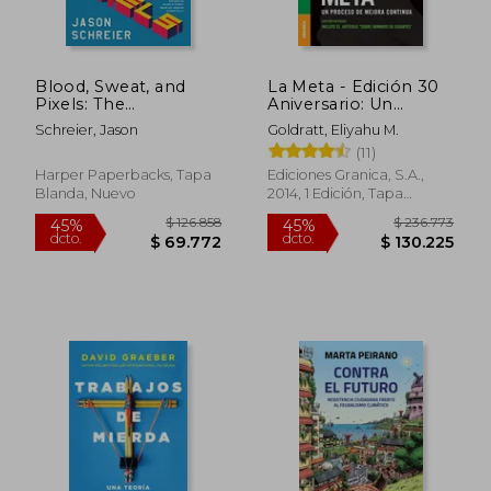
$ 29.900
$ 62.0
40%
20%
dcto.
dcto.
$ 17.940
$ 49.6
Blood, Sweat, and
La Meta - Edición 30
Pixels: The
Aniversario: Un
Triumphant,
proceso de mejora
Schreier, Jason
Goldratt, Eliyahu M.
Turbulent Stories
continua
(11)
Behind how Video
Games are Made (en
Harper Paperbacks, Tapa
Ediciones Granica, S.A.,
Inglés)
Blanda, Nuevo
2014, 1 Edición, Tapa
Blanda, Nuevo