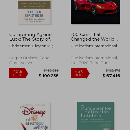
Competing Against
100 Cars That
Luck: The Story of
Changed the World:
Innovation and
The Designs, Engines,
Christensen, Clayton M. ;
Publications International
Customer Choice (en
and Technologies
Hall, Taddy ; Dillon, Karen
Ltd ; Auto Editors Of
Inglés)
That Drive our
Consumer Guide
Imaginations (en
Harper Business, Tapa
Publications International,
Inglés)
Dura, Nuevo
Ltd., 2020, Tapa Dura,
Nuevo
$ 277.096
$ 194.0
45%
45%
dcto.
dcto.
$ 152.403
$ 106.7