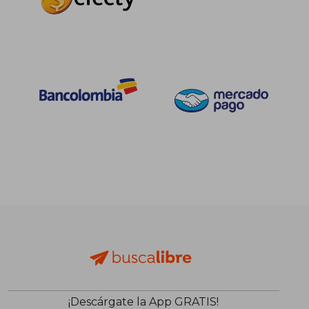
$ 55.000
$ 154.5
20%
45%
dcto.
dcto.
$ 44.000
$ 85.0
¡Descárgate la App GRATIS!