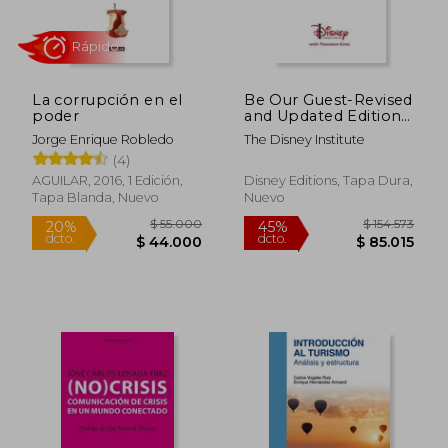
La corrupción en el
Be Our Guest-Revised
poder
and Updated Edition:
Perfecting the Art of
Jorge Enrique Robledo
The Disney Institute
Customer Service (en
(4)
Inglés)
AGUILAR, 2016, 1 Edición,
Disney Editions, Tapa Dura,
Tapa Blanda, Nuevo
Nuevo
$ 245.219
$ 125.0
45%
45%
dcto.
dcto.