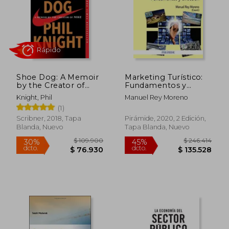
Shoe Dog: A Memoir
Marketing Turístico:
$ 137.608
$ 154.4
45%
45%
by the Creator of
Fundamentos y
dcto.
dcto.
$ 75.684
$ 84.9
Nike (en Inglés)
Dirección (Economía
Knight, Phil
Manuel Rey Moreno
y Empresa)
(1)
Scribner, 2018, Tapa
Pirámide, 2020, 2 Edición,
Blanda, Nuevo
Tapa Blanda, Nuevo