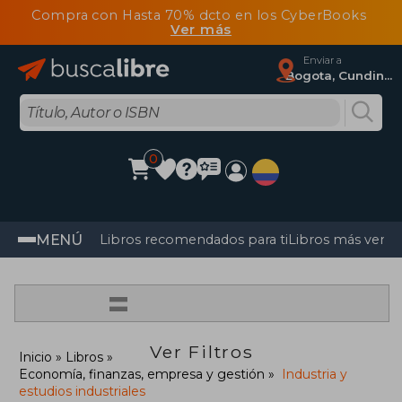
Compra con Hasta 70% dcto en los CyberBooks
Ver más
Enviar a
Bogota, Cundinamarca
0
MENÚ
Libros recomendados para ti
Libros más vendi
=
Ver Filtros
Inicio
Libros
Economía, finanzas, empresa y gestión
Industria y
estudios industriales