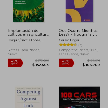
Implantación de
Que Ocurre Mientras
cultivos en agricultura
Lees? - Tipografia y
convencional y
Legibilidad
Joaquín/García López,
Gerard Unger
ecológica (Formación
Roberto/Pérez Marín,
(3)
Profesional: Ciclos
Julio/Banegas Ortiz, José.
formativos)
Sintesis, Tapa Blanda,
Campgrafic Editors, 2009,
Marín Gómez
Nuevo
Tapa Blanda, Nuevo
$ 251.893
$ 89.9
45%
30%
dcto.
dcto.
$ 138.541
$ 62.9