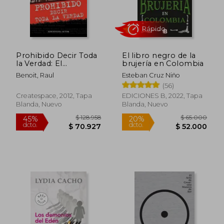
Prohibido Decir Toda
El libro negro de la
la Verdad: El
brujería en Colombia
Periodista que
Benoit, Raul
Esteban Cruz Niño
Desafio a las Mafias
Rápido
(56)
Colombianas
Createspace, 2012, Tapa
EDICIONES B, 2022, Tapa
Blanda, Nuevo
Blanda, Nuevo
$ 128.958
$ 65.0
45%
20%
dcto.
dcto.
$ 70.927
$ 52.0