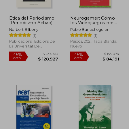
Rápido
Ética del Periodismo
Neurogamer: Cómo
(Periodismo Activo)
los Videojuegos nos
Ayudan a
Norbert Bilbeny
Pablo Barrecheguren
Comprender Nuestro
(1)
(1)
Cerebro (Para
Curiosos)
Publicacions I Edicions De
Paidós, 2021, Tapa Blanda,
La Universitat De
Nuevo
Barcelona, 2012, 1ª Edición,
Tapa Blanda, Nuevo
$ 72.000
$ 131.
20%
45%
dcto.
dcto.
$ 57.600
$ 72.4