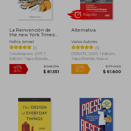
$ 182.288
$ 122.5
45%
45%
dcto.
dcto.
$ 100.258
$ 67.4
La Reinvención de
Alternativa
the new York Times:
Cómo la Dama Gris
Nafria, Ismael
Varios Autores
del Periodismo se
(1)
(5)
Está Adaptando (Con
Éxito) a la era de los
Createspace, 2017, 1
DEBATE, 2020, 1 Edición,
Móviles
Edición, Tapa Blanda,
Tapa Blanda, Nuevo
Nuevo