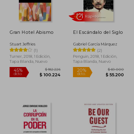
Gran Hotel Abismo
El Escándalo del Siglo
Stuart Jeffries
Gabriel García Márquez
(1)
(2)
Turner, 2018, 1 Edición,
Penguin, 2018, 1 Edición,
Tapa Blanda, Nuevo
Tapa Blanda, Nuevo
$ 206.468
$ 176.3
45%
45%
dcto.
dcto.
$ 113.558
$ 97.0