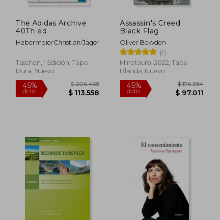
The Adidas Archive
Assassin's Creed.
40Th ed
Black Flag
HabermeierChristian/JagerSebastian
Oliver Bowden
(1)
Taschen, 1 Edición, Tapa
Minotauro, 2022, Tapa
Dura, Nuevo
Blanda, Nuevo
$ 234.413
$ 153.0
45%
45%
dcto.
dcto.
$ 128.927
$ 84.1