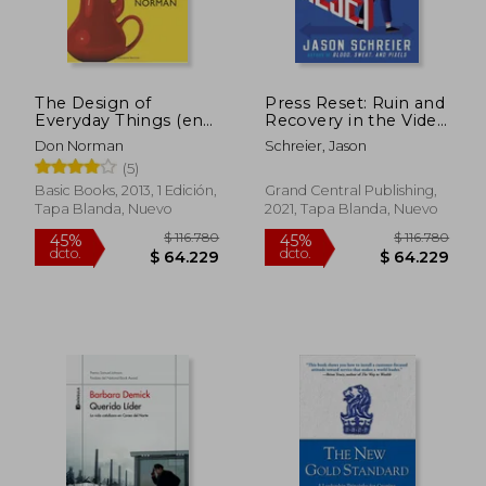
$ 147.244
$ 258.6
45%
45%
dcto.
dcto.
$ 80.984
$ 142.2
The Design of
Press Reset: Ruin and
Everyday Things (en
Recovery in the Video
Inglés)
Game Industry (en
Don Norman
Schreier, Jason
Inglés)
(5)
Basic Books, 2013, 1 Edición,
Grand Central Publishing,
Tapa Blanda, Nuevo
2021, Tapa Blanda, Nuevo
Rápido