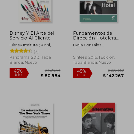
Disney Y El Arte del
Fundamentos de
Servicio Al Cliente
Dirección Hotelera.
Volumen 1 (Biblioteca
Disney Institute ; Kinni,
Lydia González
de Turismo)
Theodore
Serrano,Pilar Talón
(7)
Ballestero,José M.
Panorama, 2013, Tapa
Sintesis, 2016, 1 Edición,
Rodríguez Antón
Blanda, Nuevo
Tapa Blanda, Nuevo