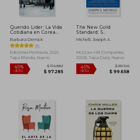
Querido Lider: La Vida
The New Gold
$ 148.274
$ 77.0
Cotidiana en Corea
Standard: 5
45%
20%
del Norte
Leadership Principles
dcto.
dcto.
$ 81.551
$ 61.6
Barbara Demick
Michelli, Joseph A.
for Creating a
(1)
Legendary Customer
Experience Courtesy
Ediciones Península, 2021,
McGraw-Hill Companies,
of the Ritz-Carlton
Tapa Blanda, Nuevo
2008, Tapa Dura, Nuevo
Hotel Company (en
Inglés)