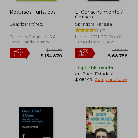
Recursos Turísticos
El Consentimiento /
Consent
Beatriz Martínez
Springora, Vanessa
Leal,Rocío Rojo Gil
(17)
Ediciones Paraninfo, S.A,
Lumen, 2021, 001 Edición,
Tapa Blanda, Nuevo
Tapa Blanda, Nuevo
Disponible
Usado
en Buen Estado a
$ 68.145
.
Comprar Usado
$ 264.644
$ 300.4
45%
45%
dcto.
dcto.
$ 145.554
$ 165.2