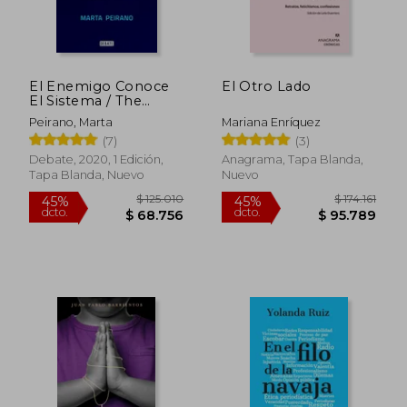
El Enemigo Conoce
El Otro Lado
El Sistema / The
Enemy Knows the
Peirano, Marta
Mariana Enríquez
System
(7)
(3)
Debate, 2020, 1 Edición,
Anagrama, Tapa Blanda,
Tapa Blanda, Nuevo
Nuevo
$ 125.010
$ 174.
45%
45%