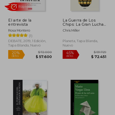
El arte de la
La Guerra de Los
entrevista
Chips: La Gran Lucha
Por El Dominio
Rosa Montero
Chris Miller
Mundial / Chip War:
(1)
The Quest to
$ 116.780
$ 116.7
45%
45%
Dominate the World's
dcto.
dcto.
DEBATE, 2019, 1 Edición,
Planeta, Tapa Blanda,
$ 64.229
$ 64.2
Most Critical
Tapa Blanda, Nuevo
Nuevo
Technology