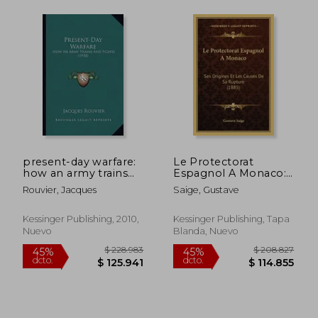
present-day warfare:
Le Protectorat
how an army trains
Espagnol A Monaco:
and fights (1918) (en
Ses Origines Et Les
Rouvier, Jacques
Saige, Gustave
Inglés)
Causes De Sa Rupture
(1885) (en Francés)
Kessinger Publishing, 2010,
Kessinger Publishing, Tapa
Nuevo
Blanda, Nuevo
$ 629.562
$ 385.2
45%
45%
dcto.
dcto.
$ 346.259
$ 211.8