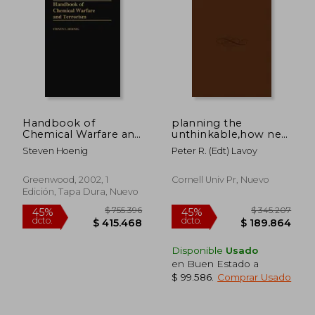
$ 318.258
$ 252.7
45%
45%
dcto.
dcto.
$ 175.042
$ 139.0
Handbook of
planning the
Chemical Warfare and
unthinkable,how new
Terrorism (en Inglés)
powers will use
Steven Hoenig
Peter R. (edt) Lavoy
nuclear, biological,
and chemical
weapons
Greenwood, 2002, 1
Cornell Univ Pr, Nuevo
Edición, Tapa Dura, Nuevo
Disponible
Usado
en Buen Estado a
$ 99.586
.
Comprar Usado