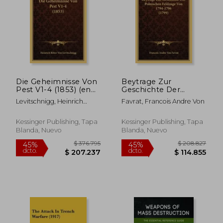
Die Geheimnisse Von
Beytrage Zur
Pest V1-4 (1853) (en
Geschichte Der
$ 434.389
$ 355.2
45%
45%
Alemán)
Polnischen Feldzuge
Levitschnigg, Heinrich
Favrat, Francois Andre Von
dcto.
dcto.
$ 238.914
$ 195.4
Von 1794-1796 (1799)
Ritter Von
(en Alemán)
Kessinger Publishing, Tapa
Kessinger Publishing, Tapa
Blanda, Nuevo
Blanda, Nuevo