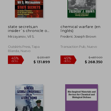
dcto.
dcto.
$ 327.473
$ 175.6
state secrets,an
chemical warfare (en
insider´s chronicle of
Inglés)
the russian chemical
Mirzayanov, Vil S.
Frederic Joseph Brown
weapons program
(en Inglés)
Outskirts Press, Tapa
Transaction Pub, Nuevo
Blanda, Nuevo