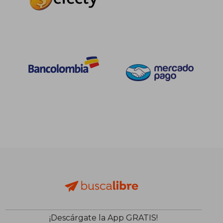
$ 503.939
$ 148.1
45%
45%
dcto.
dcto.
$ 277.166
$ 81.5
¡Descárgate la App GRATIS!