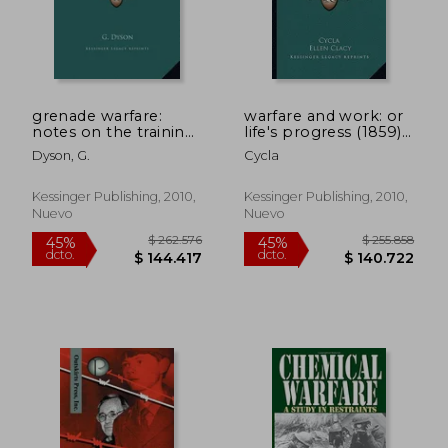
grenade warfare:
warfare and work: or
notes on the training
life's progress (1859)
and organization of
or life's progress
Dyson, G.
Cycla
grenadiers (1915) (en
(1859) (en Inglés)
Inglés)
Kessinger Publishing, 2010,
Kessinger Publishing, 2010,
Nuevo
Nuevo
$ 595.406
$ 319.4
45%
45%