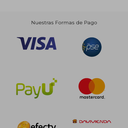
Nuestras Formas de Pago
$ 239.817
$ 487.9
45%
45%
dcto.
dcto.
$ 131.899
$ 268.3