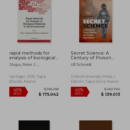
$ 175.485
$ 226.2
45%
45%
dcto.
dcto.
$ 96.517
$ 124.4
rapid methods for
Secret Science: A
analysis of biological
Century of Poison
materials in the
Warfare and Human
Stopa, Peter J. ;
Ulf Schmidt
environment (en
Experiments (en
Bartoszcze, Michael A.
Inglés)
Inglés)
Springer, 2013, Tapa
Oxford University Press, 1
Blanda, Nuevo
Edición, Tapa Dura, Nuevo