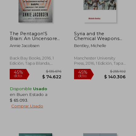
The Pentagon'S
Syria and the
Brain: An Uncensored
Chemical Weapons
History of Darpa,
Taboo: Exploiting the
Annie Jacobsen
Bentley, Michelle
America'S Top-Secret
Forbidden (en Inglés)
Military Research
Agency (en Inglés)
Back Bay Books, 2016, 1
Manchester University
Edición, Tapa Blanda,
Press, 2016, 1 Edición, Tapa
Nuevo
Blanda, Nuevo
Disponible
Usado
en Buen Estado a
$ 65.093
.
Comprar Usado
$ 135.676
$ 255.1
45%
45%
dcto.
dcto.
$ 74.622
$ 140.3