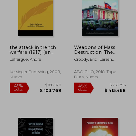
the attack in trench
Weapons of Mass
warfare (1917) (en
Destruction: The
Inglés)
Essential Reference
Laffargue, Andre
Croddy, Eric ; Larsen,
Guide (en Inglés)
Jeffrey ; Wirtz, James
$ 259.393
$ 343.2
45%
45%
Kessinger Publishing, 2008,
ABC-CLIO, 2018, Tapa
dcto.
dcto.
$ 142.666
$ 188.7
Nuevo
Dura, Nuevo