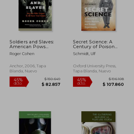
Soldiers and Slaves:
Secret Science: A
American Pows
Century of Poison
Trapped by the Nazis'
Warfare and Human
Roger Cohen
Schmidt, Ulf
Final Gamble (en
Experiments (en
Inglés)
Inglés)
Anchor, 2006, Tapa
Oxford University Press,
Blanda, Nuevo
Tapa Blanda, Nuevo
$ 188.670
$ 755.3
45%
45%
dcto.
dcto.
$ 103.769
$ 415.4