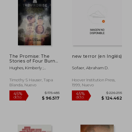
$ 233.518
$ 595.4
45%
45%
dcto.
dcto.
$ 128.435
$ 327.4
The Promise: The
new terror (en Inglés)
Stories of Four Burn
Pit Survivor Families
Hughes, Kimberly ;
Sofaer, Abraham D.
Who Found
Hensley, Kevin ; Cancelino,
Friendship in Their
Gina
Fight to Win the
Timothy S Hauser, Tapa
Hoover Institution Press,
Largest Veteran
Blanda, Nuevo
1999, Nuevo
Medical (en Inglés)