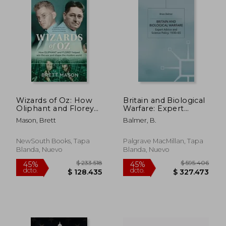
Wizards of Oz: How
Britain and Biological
Oliphant and Florey
Warfare: Expert
Helped Win the War
Advice and Science
Mason, Brett
Balmer, B.
and Shaped the
Policy, 1930-65 (en
Modern World (en
Inglés)
Inglés)
NewSouth Books, Tapa
Palgrave MacMillan, Tapa
Blanda, Nuevo
Blanda, Nuevo