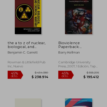
$ 148.358
$ 104.4
45%
45%
dcto.
dcto.
$ 81.597
$ 57.4
the a to z of nuclear,
Bioviolence
biological, and
Paperback:
chemical warfare
Preventing Biological
Benjamin C. Garrett
Barry Kellman
Terror and Crime (en
Inglés)
Rowman & Littlefield Pub
Cambridge University
Inc, Nuevo
Press, 2007, 1 Edición, Tapa
Blanda, Nuevo