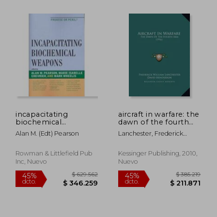
incapacitating
aircraft in warfare: the
biochemical
dawn of the fourth
weapons,promise or
arm (1916) the dawn
Alan M. (edt) Pearson
Lanchester, Frederick
peril?
of the fourth arm
William
(1916) (en Inglés)
$ 419.123
$ 318.3
45%
45%
Rowman & Littlefield Pub
Kessinger Publishing, 2010,
dcto.
dcto.
$ 230.518
$ 175.0
Inc, Nuevo
Nuevo