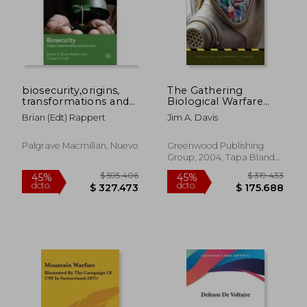
biosecurity,origins,
The Gathering
transformations and
Biological Warfare
practices
Storm (en Inglés)
Brian (edt) Rappert
Jim A. Davis
Palgrave Macmillan, Nuevo
Greenwood Publishing
Group, 2004, Tapa Blanda,
Nuevo
$ 379.887
$ 444.3
45%
45%
dcto.
dcto.
$ 208.938
$ 244.3