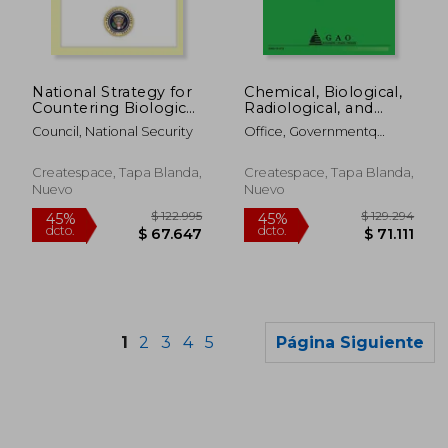
$ 262.576
$ 255.8
45%
45%
dcto.
dcto.
$ 144.417
$ 140.7
National Strategy for
Chemical, Biological,
Countering Biological
Radiological, and
Threats (en Inglés)
Nuclear Risk
Council, National Security
Office, Governmentq
Assessments (en
Accountability
Inglés)
Createspace, Tapa Blanda,
Createspace, Tapa Blanda,
Nuevo
Nuevo
1
2
3
4
5
Página Siguiente