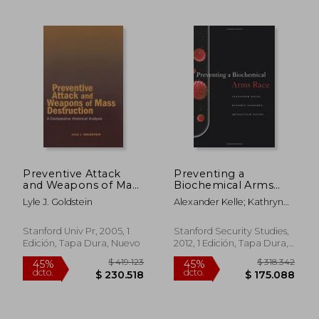
$ 755.396
$ 345.2
45%
45%
dcto.
dcto.
$ 415.468
$ 189.8
Preventive Attack
Preventing a
and Weapons of Mass
Biochemical Arms
Destruction: A
Race (en Inglés)
Lyle J. Goldstein
Alexander Kelle; Kathryn
Comparative
Nixdorff; Malcolm Dando
Historical Analysis (en
Inglés)
Stanford Univ Pr, 2005, 1
Stanford Security Studies,
Edición, Tapa Dura, Nuevo
2012, 1 Edición, Tapa Dura,
Nuevo