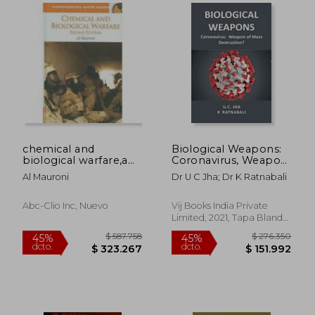
chemical and
Biological Weapons:
biological warfare,a
Coronavirus, Weapon
reference handbook
of Mass Destruction?
Al Mauroni
Dr U C Jha; Dr K Ratnabali
(en Inglés)
Abc-Clio Inc, Nuevo
Vij Books India Private
Limited, 2021, Tapa Blanda,
Nuevo
$ 257.250
$ 179.6
45%
45%