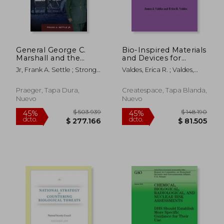
$ 282.605
$ 235.7
45%
45%
dcto.
dcto.
$ 155.433
$ 129.6
General George C.
Bio-Inspired Materials
Marshall and the
and Devices for
Atomic Bomb (en
Chemical and
Jr, Frank A. Settle ; Strong,
Valdes, Erica R. ; Valdes,
Inglés)
Biological Defense
Robert ; Norris, Robert
James J.
(en Inglés)
Praeger, Tapa Dura,
Createspace, Tapa Blanda,
Nuevo
Nuevo