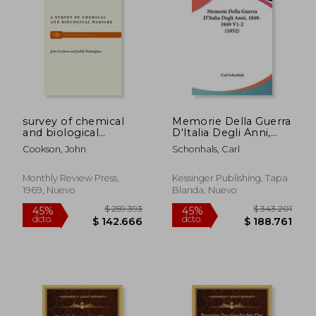
$ 172.461
$ 242.7
45%
45%
dcto.
dcto.
$ 94.854
$ 133.5
survey of chemical
Memorie Della Guerra
and biological
D'Italia Degli Anni,
warfare (en Inglés)
1848-1849 V1-2 (1852)
Cookson, John
Schonhals, Carl
(en Italiano)
Monthly Review Press,
Kessinger Publishing, Tapa
1969, Nuevo
Blanda, Nuevo