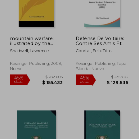
mountain warfare:
Defense De Voltaire:
illustrated by the
Contre Ses Amis Et
campaign of 1799 in
Contre Ses Ennemis
Shadwell, Lawrence
Courtat, Felix Titus
switzerland (1875) (en
(1872) (en Francés)
Inglés)
Kessinger Publishing, 2009,
Kessinger Publishing, Tapa
Nuevo
Blanda, Nuevo
$ 150.649
$ 196.1
45%
45%
dcto.
dcto.
$ 82.857
$ 107.8