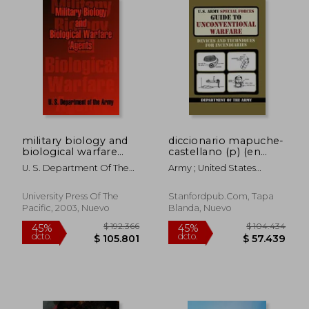
dcto.
dcto.
$ 141.488
$ 98.8
military biology and
diccionario mapuche-
biological warfare
castellano (p) (en
agents (en Inglés)
Inglés)
U. S. Department Of The
Army ; United States
Army
Department Of The Army
University Press Of The
Stanfordpub.com, Tapa
Pacific, 2003, Nuevo
Blanda, Nuevo