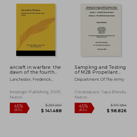
aircraft in warfare: the
Sampling and Testing
dawn of the fourth
of M28 Propellant
arm (1916) (en Inglés)
Grains Downloaded
Lanchester, Frederick
Department Of The Army
from M67 Rocket
William
Motor Assemblies
Final Report - Section
Kessinger Publishing, 2009,
Createspace, Tapa Blanda,
1 - Umatilla Chemical
Nuevo
Nuevo
Depot; Section 2 -
Pine Bluff Chemical
Activity
$ 228.983
$ 208.8
45%
45%
dcto.
dcto.
$ 125.941
$ 114.8