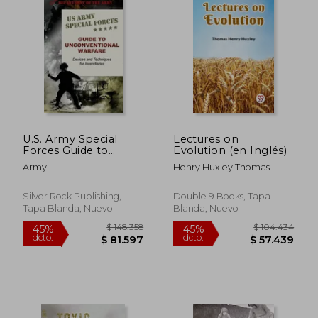
$ 587.758
$ 276.3
45%
45%
dcto.
dcto.
$ 323.267
$ 151.9
U.S. Army Special
Lectures on
Forces Guide to
Evolution (en Inglés)
Unconventional
Army
Henry Huxley Thomas
Warfare: Devices and
Techniques for
Incendiaries
Silver Rock Publishing,
Double 9 Books, Tapa
Tapa Blanda, Nuevo
Blanda, Nuevo