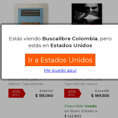
$ 187.292
$ 147.3
Estás viendo
Buscalibre Colombia
, pero
45%
45%
dcto.
dcto.
$ 103.011
$ 81.0
estás en
Estados Unidos
Historia elemental de
El poder narco
Ir a Estados Unidos
las drogas
Antonio Escohotado
Eugenio Burzaco, Sergio
Me quedo aquí
Berensztein
(2)
ANAGRAMA, 2018, 7
SUDAMERICANA, 2014,
Edición, Tapa Blanda,
Tapa Blanda, Nuevo
Usado
Disponible
Usado
en Buen Estado a
$ 142.843
.