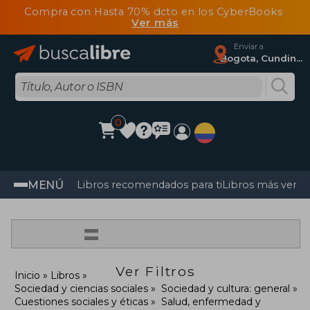
Compra con Hasta 70% dcto en los CyberBooks
Ver más
Enviar a
Bogota, Cundinamarca
0
MENÚ
Libros recomendados para ti
Libros más vendi
=
Ver Filtros
Inicio
Libros
Sociedad y ciencias sociales
Sociedad y cultura: general
Cuestiones sociales y éticas
Salud, enfermedad y