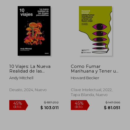
dcto.
dcto.
$ 64.991
$ 66.1
10 Viajes: La Nueva
Como Fumar
Realidad de las
Marihuana y Tener un
Drogas Psicodélicas
Buen Viaje: Una
Andy Mitchell
Howard Becker
Mirada Sociologica
Deusto, 2024, Nuevo
Clave Intelectual, 2022,
Tapa Blanda, Nuevo