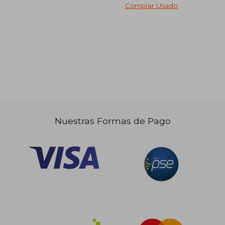
Comprar Usado
$ 281.927
$ 344.5
45%
45%
dcto.
dcto.
$ 155.060
$ 189.5
Nuestras Formas de Pago