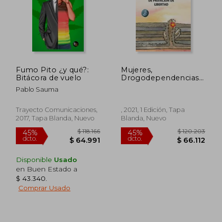
Fumo Pito ¿y qué?:
Mujeres,
Bitácora de vuelo
Drogodependencias
y Experiencias
Pablo Sauma
Subjetivas de
Privación de Libertad
Trayecto Comunicaciones,
, 2021, 1 Edición, Tapa
2017, Tapa Blanda, Nuevo
Blanda, Nuevo
Disponible
Usado
en Buen Estado a
$ 43.340
.
Comprar Usado
$ 118.166
$ 120.2
45%
45%