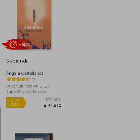
$ 255.835
$ 133.577
45%
dcto.
$ 140.709
$ 73.467
Subienda
Ángela Castellanos
(2)
Autopublicación, 2023,
Tapa Blanda, Nuevo
Rápido