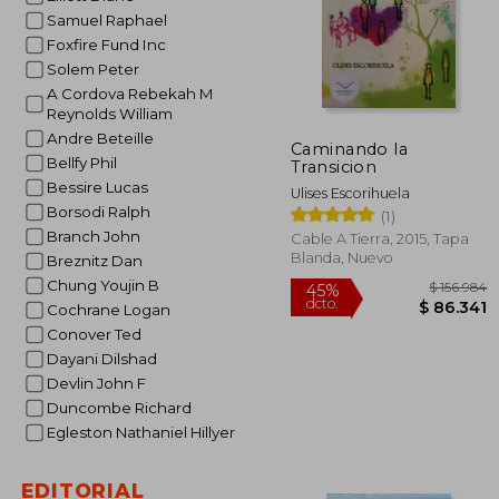
Samuel Raphael
Foxfire Fund Inc
Solem Peter
A Cordova Rebekah M
Reynolds William
Andre Beteille
Caminando la
Bellfy Phil
Transicion
Bessire Lucas
Ulises Escorihuela
Borsodi Ralph
(1)
Branch John
Cable A Tierra, 2015, Tapa
Blanda, Nuevo
Breznitz Dan
Chung Youjin B
Cochrane Logan
Conover Ted
Dayani Dilshad
Devlin John F
Duncombe Richard
$ 1
45%
Egleston Nathaniel Hillyer
dcto.
$ 8
EDITORIAL