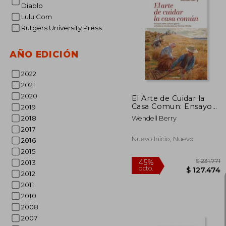
Diablo
Lulu Com
Rutgers University Press
$ 4
AÑO EDICIÓN
2022
2021
2020
El Arte de Cuidar la
Casa Comun: Ensayos
2019
Sobre Cultura Agraria
2018
Wendell Berry
Editados e
2017
Introducidos por
Norman
Nuevo Inicio, Nuevo
2016
2015
2013
2012
2011
2010
2008
2007