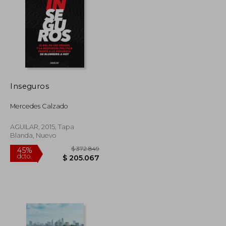
Inseguros
$ 190.456
$ 1.418.298
45%
dcto.
$ 104.751
$ 780.064
Mercedes Calzado
AGUILAR, 2015, Tapa
Blanda, Nuevo