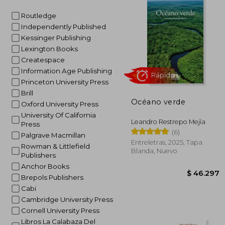
Routledge
Independently Published
Kessinger Publishing
Lexington Books
Createspace
Information Age Publishing
Princeton University Press
Brill
Océano verde
Oxford University Press
University Of California
Leandro Restrepo Mejía
Press
(6)
Palgrave Macmillan
Entreletras, 2025, Tapa
Rowman & Littlefield
Blanda, Nuevo
Publishers
Rápido
Anchor Books
Brepols Publishers
Cabi
Cambridge University Press
Cornell University Press
Libros La Calabaza Del