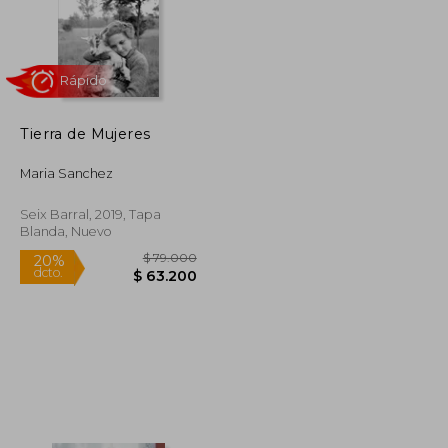
Tierra de Mujeres
Maria Sanchez
Rápido
Seix Barral, 2019, Tapa
Blanda, Nuevo
$ 149.588
$ 79.000
20%
dcto.
$ 82.273
$ 63.200