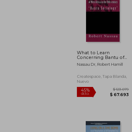
$ 
10%
dcto.
$ 8
What to Learn
Concerning Bantu of
West Africa in the 19th
Nassau Dr, Robert Hamill
century: "Bantu
Sociology" (en Inglés)
Createspace, Tapa Blanda,
Nuevo