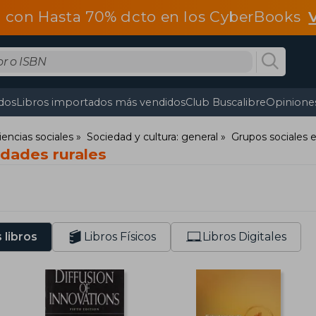
 con Hasta 70% dcto en los CyberBooks
dos
Libros importados más vendidos
Club Buscalibre
Opiniones
iencias sociales
Sociedad y cultura: general
Grupos sociales 
dades rurales
 libros
Libros Físicos
Libros Digitales