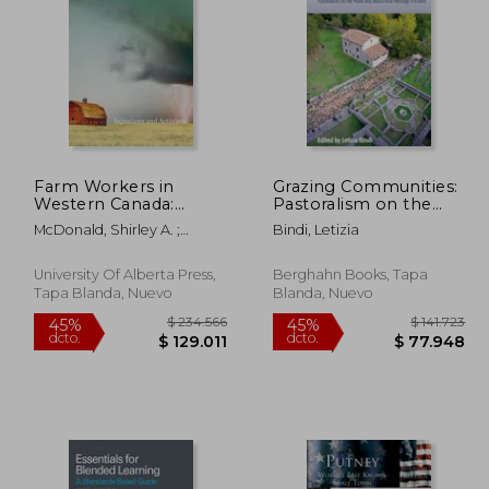
Farm Workers in
Grazing Communities:
Western Canada:
Pastoralism on the
23.079
$ 85.202
45%
45%
Injustices and Activism
Move and Biocultural
dcto.
dcto.
7.693
$ 46.861
McDonald, Shirley A. ;
Bindi, Letizia
(en Inglés)
Heritage Frictions (en
Barnetson, Bob ; Broadway,
Inglés)
Michael J.
University Of Alberta Press,
Berghahn Books, Tapa
Tapa Blanda, Nuevo
Blanda, Nuevo