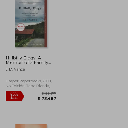
Hillbilly Elegy: A
Memoir of a Family
and Culture in Crisis
J. D. Vance
(en Inglés)
Harper Paperbacks, 2018,
No Edición, Tapa Blanda,
Nuevo