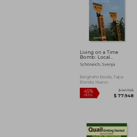
Living on a Time
Bomb: Local
$ 1
45%
Negotiations of Oil
dcto.
$ 6
Schöneich, Svenja
Extraction in a
Mexican Community
(en Inglés)
Berghahn Books, Tapa
Blanda, Nuevo