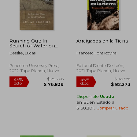
Running Out: In
Arraigados en la Tierra
Search of Water on
the High Plains (en
Bessire, Lucas
Francesc Font Rovira
Inglés)
Princeton University Press,
Editorial Diente De León,
2022, Tapa Blanda, Nuevo
2021, Tapa Blanda, Nuevo
Disponible
Usado
en Buen Estado a
$ 60.301
.
Comprar Usado
56.984
$ 139.708
45%
45%
dcto.
dcto.
6.341
$ 76.839