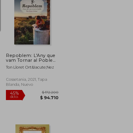
$ 206.386
$ 79.900
10%
dcto.
$ 113.512
$ 71.910
Repoblem: L'Any que
vam Tornar al Poble
(Altres Cossetània) (en
Ton Lloret Ort&Iacute;Nez
Catalán)
Cossetania, 2021, Tapa
Blanda, Nuevo