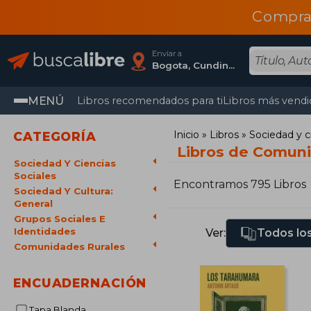
Compra
Enviar a
Bogota, Cundinamarca
MENÚ
Libros recomendados para ti
Libros más vendi
Inicio
Libros
Sociedad y c
CATEGORÍA
Libros de Comuni
Sociedad Y Ciencias
Sociales
Encontramos 795 Libros
Sociedad Y Cultura:
General
Grupos Sociales E
Identidades
Ver:
Todos los
Comunidades Rurales
ENCUADERNACIÓN
Tapa Blanda