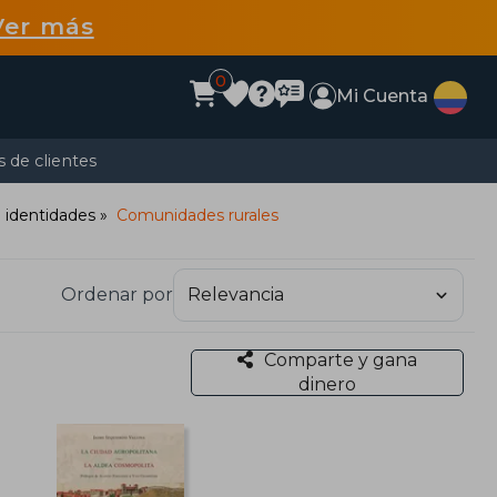
Ver más
0
Mi Cuenta
 de clientes
e identidades
Comunidades rurales
Ordenar por
Comparte y gana
dinero