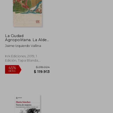
La Ciudad
Agropolitana. La Aldea
Cosmopolita. Hacia
Jaime Izquierdo Vallina
una Ciudad
Responsable con el
Campo. Hacia una
Krk Ediciones, 2019, 1
Aldea Responsable
Edición, Tapa Blanda,
con la Naturaleza: 54
Nuevo
(Días de Diario)
$ 103.520
$ 218.024
45%
dcto.
$ 56.936
$ 119.913