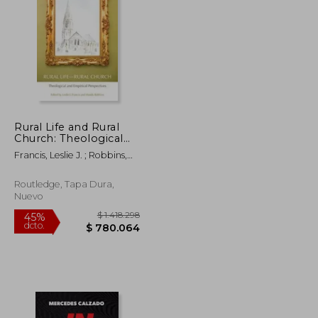
$ 268.031
$ 172.200
45%
dcto.
$ 147.417
$ 94.710
Rural Life and Rural
Church: Theological
and Empirical
Francis, Leslie J. ; Robbins,
Perspectives (en
Mandy
Inglés)
Routledge, Tapa Dura,
Nuevo