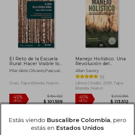
$ 147.297
45%
45%
dcto.
dcto.
6.297
$ 81.013
El Reto de la Escuela
Manejo Holístico. Una
Rural: Hacer Visible lo
Revolución del
Invisible
Sentido Común Para
Pilar Abós Olivares,Pascual
Allan Savory
Regenerar Nuestro
Rubio Terrado,Laura
(5)
Ambiente - Allan
Domingo Peñafiel,Juan
Savory; Jody
Grao, Tapa Blanda, Nuevo
Libros Cóndor, 2019, Tapa
Lorenzo Lacruz,Roser Boix
Butterfield - Libro
Blanda, Nuevo
Tomas
Físico
Estás viendo
Buscalibre Colombia
, pero
estás en
Estados Unidos