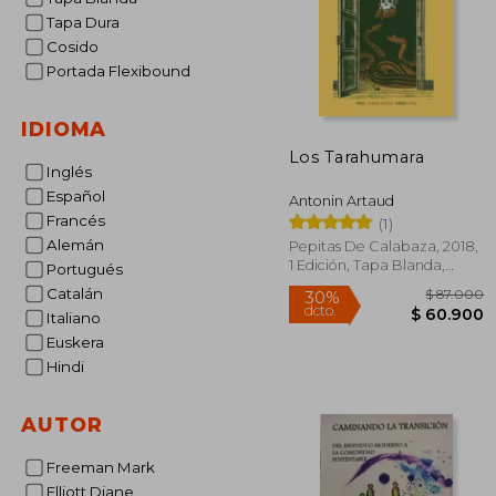
Tapa Dura
Cosido
Portada Flexibound
IDIOMA
Los Tarahumara
Inglés
Español
Antonin Artaud
Francés
(1)
Alemán
Pepitas De Calabaza, 2018,
1 Edición, Tapa Blanda,
Portugués
Nuevo
Catalán
Italiano
Euskera
Hindi
$ 
30%
dcto.
$ 6
AUTOR
Freeman Mark
Elliott Diane