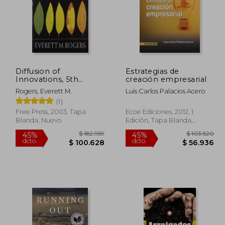
Diffusion of
Estrategias de
Innovations, 5th
creación empresarial
Edition (en Inglés)
Rogers, Everett M.
Luis Carlos Palacios Acero
(1)
Free Press, 2003, Tapa
Ecoe Ediciones, 2012, 1
Blanda, Nuevo
Edición, Tapa Blanda,
Nuevo
87.000
$ 182.959
45%
45%
dcto.
dcto.
0.900
$ 100.628