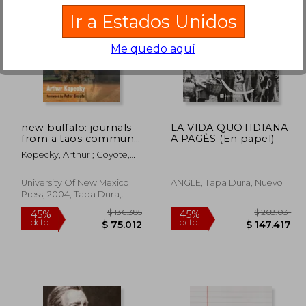
Ir a Estados Unidos
Me quedo aquí
231.771
$ 184.652
45%
45%
dcto.
dcto.
7.474
$ 101.559
new buffalo: journals
LA VIDA QUOTIDIANA
from a taos commune
A PAGÈS (En papel)
(en Inglés)
Kopecky, Arthur ; Coyote,
Peter
University Of New Mexico
ANGLE, Tapa Dura, Nuevo
Press, 2004, Tapa Dura,
Nuevo