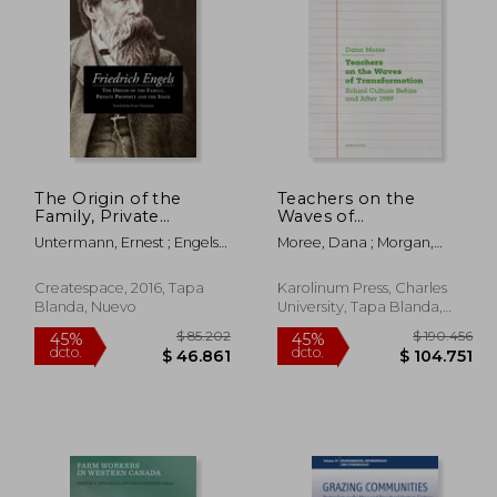
97.389
$ 136.385
45%
45%
dcto.
dcto.
7.650
$ 75.012
The Origin of the
Teachers on the
Family, Private
Waves of
Property and the
Transformation:
Untermann, Ernest ; Engels,
Moree, Dana ; Morgan,
State (en Inglés)
School Culture Before
Frederick
Daniel
and After 1989 (en
Inglés)
Createspace, 2016, Tapa
Karolinum Press, Charles
Blanda, Nuevo
University, Tapa Blanda,
Nuevo