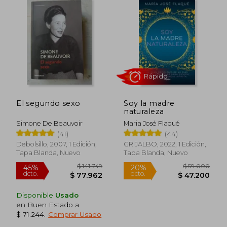
$ 186.545
$ 117.0
45%
40%
dcto.
dcto.
$ 102.600
$ 70.2
El segundo sexo
Soy la madre
naturaleza
Simone De Beauvoir
Maria José Flaqué
(41)
(44)
Debolsillo, 2007, 1 Edición,
GRIJALBO, 2022, 1 Edición,
Tapa Blanda, Nuevo
Tapa Blanda, Nuevo
Disponible
Usado
en Buen Estado a
$ 71.244
.
Comprar Usado