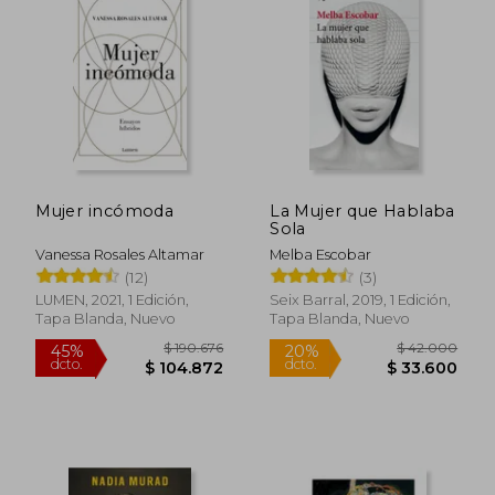
$ 85.000
$ 59.0
20%
20%
dcto.
dcto.
$ 68.000
$ 47.2
Mujer incómoda
La Mujer que Hablaba
Sola
Vanessa Rosales Altamar
Melba Escobar
(12)
(3)
LUMEN, 2021, 1 Edición,
Seix Barral, 2019, 1 Edición,
Tapa Blanda, Nuevo
Tapa Blanda, Nuevo