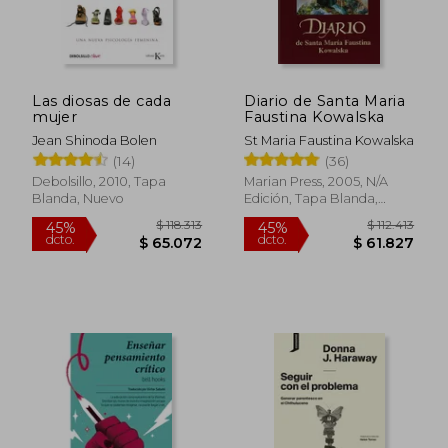
Las diosas de cada
Diario de Santa Maria
mujer
Faustina Kowalska
Jean Shinoda Bolen
St Maria Faustina Kowalska
$ 131.258
$ 112.
(14)
(36)
45%
45%
dcto.
dcto.
$ 72.192
$ 61.8
Debolsillo, 2010, Tapa
Marian Press, 2005, N/A
Blanda, Nuevo
Edición, Tapa Blanda,
Nuevo