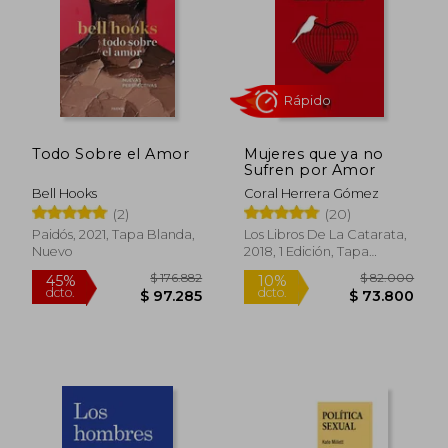
Todo Sobre el Amor
Mujeres que ya no
Sufren por Amor
Bell Hooks
Coral Herrera Gómez
(2)
(20)
Paidós, 2021, Tapa Blanda,
Los Libros De La Catarata,
Nuevo
2018, 1 Edición, Tapa
Blanda, Nuevo
$ 214.537
$ 122.8
45%
45%
dcto.
dcto.
$ 117.996
$ 67.5