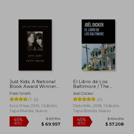
$ 132.378
$ 116.
45%
45%
dcto.
dcto.
$ 72.808
$ 64.1
Just Kids: A National
El Libro de Los
Book Award Winner
Baltimore / The
(en Inglés)
Baltimore Boys
Patti Smith
Joël Dicker
(5)
(11)
Ecco Press, 2010, 1 Edición,
Debolsillo, 2018, 1 Edición,
Tapa Blanda, Nuevo
Tapa Blanda, Nuevo