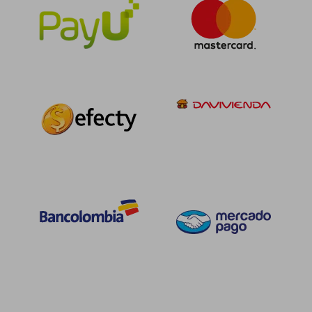
$ 127.194
$ 104.0
45%
45%
dcto.
dcto.
$ 69.957
$ 57.2