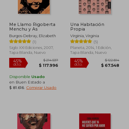
Me Llamo Rigoberta
Una Habitación
Menchu y As
Propia
Burgos-Debray, Elizabeth
Virginia, Virginia
(1)
(5)
Siglo XXI Ediciones, 2007,
Planeta, 2014, 1 Edición,
Tapa Blanda, Nuevo
Tapa Blanda, Nuevo
$ 105.000
$ 124.0
30%
30%
dcto.
dcto.
$ 73.500
$ 86.8
Disponible
Usado
en Buen Estado a
$ 81.616
.
Comprar Usado