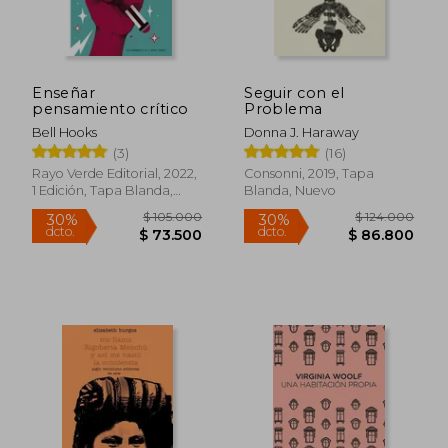
Enseñar
Seguir con el
pensamiento crítico
Problema
Bell Hooks
Donna J. Haraway
(3)
(16)
Rayo Verde Editorial, 2022,
Consonni, 2019, Tapa
1 Edición, Tapa Blanda,
Blanda, Nuevo
$ 118.313
$ 112.
45%
45%
Nuevo
dcto.
dcto.
$ 65.072
$ 61.8