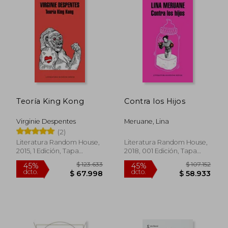
$ 24.000
$ 89.0
15%
20%
dcto.
dcto.
$ 20.400
$ 71.2
Teoría King Kong
Contra los Hijos
Virginie Despentes
Meruane, Lina
(2)
Literatura Random House,
Literatura Random House,
2015, 1 Edición, Tapa
2018, 001 Edición, Tapa
Blanda, Nuevo
Blanda, Nuevo
Rápido
Rápido