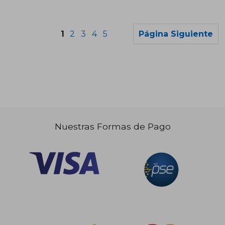
Rápido
1
2
3
4
5
Página Siguiente
$ 141.749
$ 59.0
45%
20%
dcto.
dcto.
$ 77.962
$ 47.2
Nuestras Formas de Pago