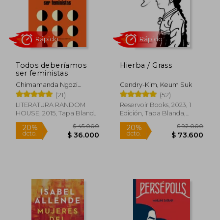
dcto.
$ 72.281
$ 85.9
Todos deberíamos
Hierba / Grass
ser feministas
Chimamanda Ngozi
Gendry-Kim, Keum Suk
Adichie
(21)
(52)
LITERATURA RANDOM
Reservoir Books, 2023, 1
HOUSE, 2015, Tapa Blanda,
Edición, Tapa Blanda,
Nuevo
Nuevo
Rápido
Rápido