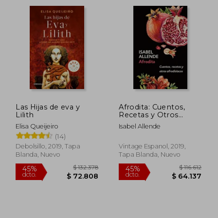
Las Hijas de eva y
Afrodita: Cuentos,
Lilith
Recetas y Otros
Afrodisíacos
Elisa Queijeiro
Isabel Allende
(14)
Debolsillo, 2019, Tapa
Vintage Espanol, 2019,
Blanda, Nuevo
Tapa Blanda, Nuevo