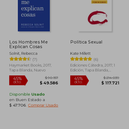
Los Hombres Me
Política Sexual
Explican Cosas
Solnit, Rebecca
Kate Millett
(7)
(6)
Rápido
Haymarket Books, 2017,
Ediciones Cátedra, 2017, 1
Tapa Blanda, Nuevo
Edición, Tapa Blanda,
Nuevo
Disponible
Usado
en Buen Estado a
$ 47.706
.
Comprar Usado
$ 176.882
$ 82.0
45%
10%
dcto.
dcto.
$ 97.285
$ 73.8