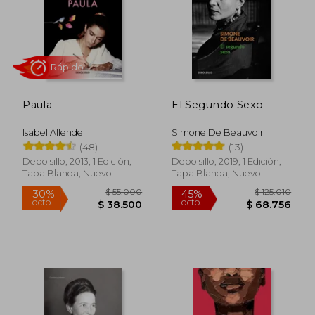
Paula
El Segundo Sexo
Isabel Allende
Simone De Beauvoir
Rápido
(48)
(13)
Debolsillo, 2013, 1 Edición,
Debolsillo, 2019, 1 Edición,
Tapa Blanda, Nuevo
Tapa Blanda, Nuevo
$ 55.000
$ 125.0
30%
45%
dcto.
dcto.
$ 38.500
$ 68.7