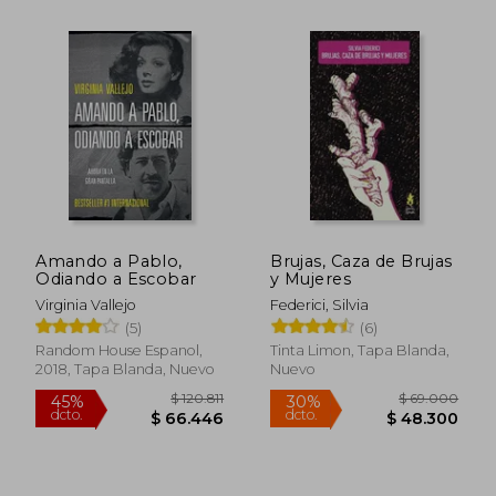
Rápido
Amando a Pablo,
Brujas, Caza de Brujas
Odiando a Escobar
y Mujeres
Virginia Vallejo
Federici, Silvia
(5)
(6)
Random House Espanol,
Tinta Limon, Tapa Blanda,
$ 87.000
$ 143.2
20%
45%
2018, Tapa Blanda, Nuevo
Nuevo
dcto.
dcto.
$ 69.600
$ 78.8