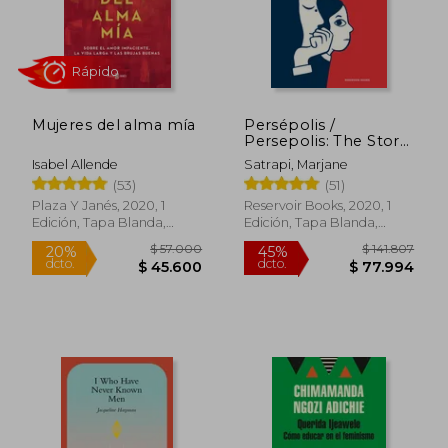
$ 45.000
$ 92.0
20%
20%
dcto.
dcto.
$ 36.000
$ 73.6
Mujeres del alma mía
Persépolis /
Persepolis: The Story
of a Childhood
Isabel Allende
Satrapi, Marjane
(53)
(51)
Plaza Y Janés, 2020, 1
Reservoir Books, 2020, 1
Edición, Tapa Blanda,
Edición, Tapa Blanda,
Nuevo
Nuevo
Rápido