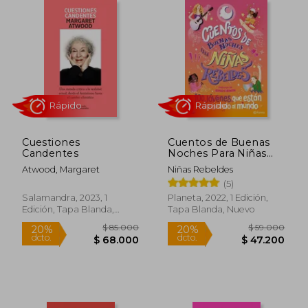
$ 90.157
$ 214.0
45%
45%
dcto.
dcto.
$ 49.586
$ 117.7
Cuestiones
Cuentos de Buenas
Candentes
Noches Para Niñas
Rebeldes 5
Atwood, Margaret
Niñas Rebeldes
(5)
Salamandra, 2023, 1
Planeta, 2022, 1 Edición,
Edición, Tapa Blanda,
Tapa Blanda, Nuevo
Nuevo
Rápido
Rápido