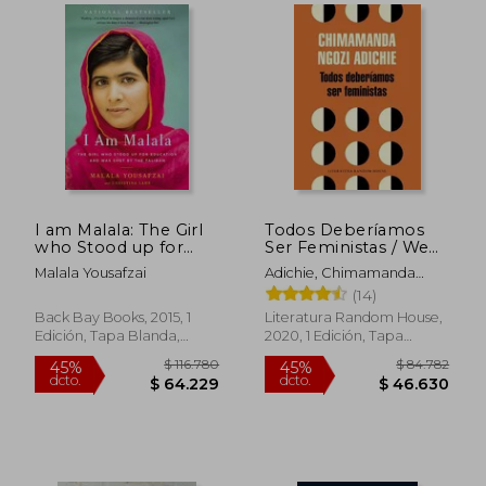
$ 120.811
$ 69.0
45%
30%
dcto.
dcto.
$ 66.446
$ 48.3
I am Malala: The Girl
Todos Deberíamos
who Stood up for
Ser Feministas / We
Education and was
Should All Be
Malala Yousafzai
Adichie, Chimamanda
Shot by the Taliban
Feminists
Ngozi
(14)
(en Inglés)
Back Bay Books, 2015, 1
Literatura Random House,
Edición, Tapa Blanda,
2020, 1 Edición, Tapa
Nuevo
Blanda, Nuevo
Rápido