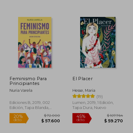
$ 116.780
$ 84.7
45%
45%
dcto.
dcto.
$ 64.229
$ 46.6
Feminismo Para
El Placer
Principiantes
Nuria Varela
Hesse, Maria
(19)
Ediciones B, 2019, 002
Lumen, 2019, 1 Edición,
Edición, Tapa Blanda,
Tapa Dura, Nuevo
Nuevo