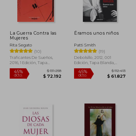
La Guerra Contra las
Éramos unos niños
$ 100.991
$ 45.0
45%
20%
Mujeres
dcto.
dcto.
$ 55.545
$ 36.0
Rita Segato
Patti Smith
(10)
(19)
Traficantes De Sueños,
Debolsillo, 2012, 001
2016, 1 Edición, Tapa
Edición, Tapa Blanda,
Blanda, Nuevo
Nuevo