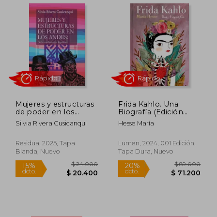
Mujeres y estructuras
Frida Kahlo. Una
de poder en los
Biografía (Edición
Andes: de la
Especial) / Frida
Silvia Rivera Cusicanqui
Hesse María
etnohistoria a la
Kahlo. a Biography
política
Residua, 2025, Tapa
Lumen, 2024, 001 Edición,
Blanda, Nuevo
Tapa Dura, Nuevo