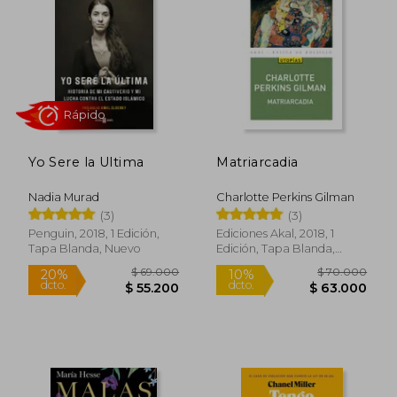
Yo Sere la Ultima
Matriarcadia
$ 123.633
$ 107.
45%
45%
Nadia Murad
Charlotte Perkins Gilman
dcto.
dcto.
$ 67.998
$ 58.9
(3)
(3)
Penguin, 2018, 1 Edición,
Ediciones Akal, 2018, 1
Tapa Blanda, Nuevo
Edición, Tapa Blanda,
Nuevo