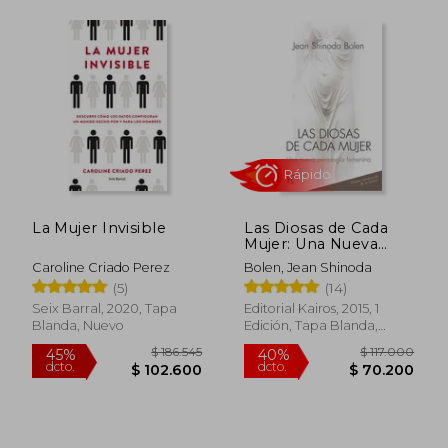
Rápido
La Mujer Invisible
Las Diosas de Cada
Mujer: Una Nueva
Psicología Femenina
Caroline Criado Perez
Bolen, Jean Shinoda
(5)
(14)
Seix Barral, 2020, Tapa
Editorial Kairos, 2015, 1
Blanda, Nuevo
Edición, Tapa Blanda,
Nuevo
$ 122.891
$ 83.0
45%
40%
dcto.
dcto.
$ 67.590
$ 49.8