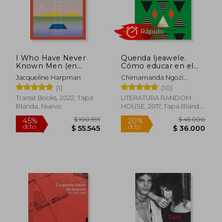
$ 57.000
$ 141.8
20%
45%
dcto.
dcto.
$ 45.600
$ 77.9
I Who Have Never
Querida Ijeawele.
Known Men (en
Cómo educar en el
Inglés)
feminismo
Jacqueline Harpman
Chimamanda Ngozi
Adichie
(1)
(10)
Transit Books, 2022, Tapa
LITERATURA RANDOM
Blanda, Nuevo
HOUSE, 2017, Tapa Blanda,
Nuevo
Rápido