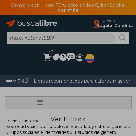
Compra con Hasta 70% dcto en los CyberBooks
Ver más
Enviar a
Bogota, Cundinamarca
0
MENÚ
Libros recomendados para ti
Libros más vendi
=
Ver Filtros
Inicio
Libros
Sociedad y ciencias sociales
Sociedad y cultura: general
Grupos sociales e identidades
Estudios de género,