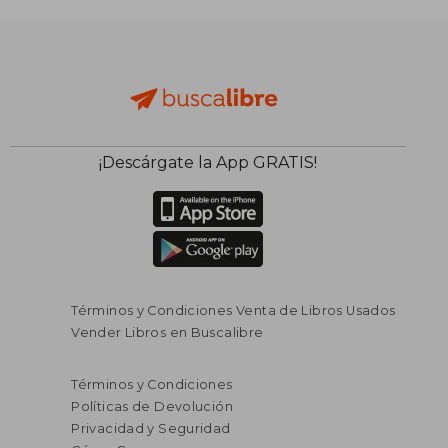
¡Descárgate la App GRATIS!
Términos y Condiciones Venta de Libros Usados
Vender Libros en Buscalibre
$ 72.000
$ 107.7
20%
45%
Términos y Condiciones
dcto.
dcto.
$ 57.600
$ 59.2
Políticas de Devolución
Privacidad y Seguridad