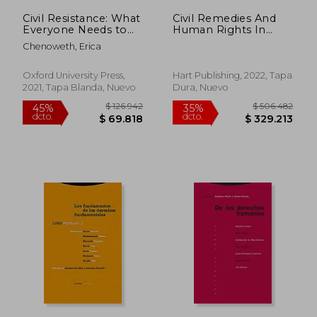
Civil Resistance: What
Civil Remedies And
Everyone Needs to
Human Rights In
Know® (en Inglés)
Flux: Key Legal
Chenoweth, Erica
Developments In
Selected Jurisdictions
(en Inglés)
Oxford University Press,
Hart Publishing, 2022, Tapa
2021, Tapa Blanda, Nuevo
Dura, Nuevo
$ 78.987
$ 183.5
45%
45%
dcto.
dcto.
$ 43.443
$ 100.9
Rápido