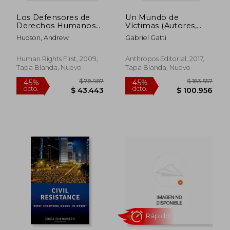
Los Defensores de
Un Mundo de
Derechos Humanos
Víctimas (Autores,
Acusados sin
Textos y Temas.
Hudson, Andrew
Gabriel Gatti
Fundamento: Presos
Ciencias Sociales)
$ 126.942
$ 272.2
45%
45%
y Señalados en
dcto.
dcto.
$ 69.818
$ 149.7
Colombia
Human Rights First, 2009,
Anthropos Editorial, 2017,
Tapa Blanda, Nuevo
Tapa Blanda, Nuevo