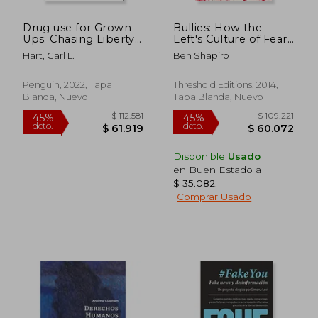
Drug use for Grown-
Bullies: How the
$ 112.413
$ 135.5
45%
45%
Ups: Chasing Liberty
Left's Culture of Fear
dcto.
dcto.
$ 61.827
$ 74.5
in the Land of Fear
and Intimidation
Hart, Carl L.
Ben Shapiro
(en Inglés)
Silences Americans
(en Inglés)
Penguin, 2022, Tapa
Threshold Editions, 2014,
Blanda, Nuevo
Tapa Blanda, Nuevo
Disponible
Usado
en Buen Estado a
$ 35.082
.
Comprar Usado