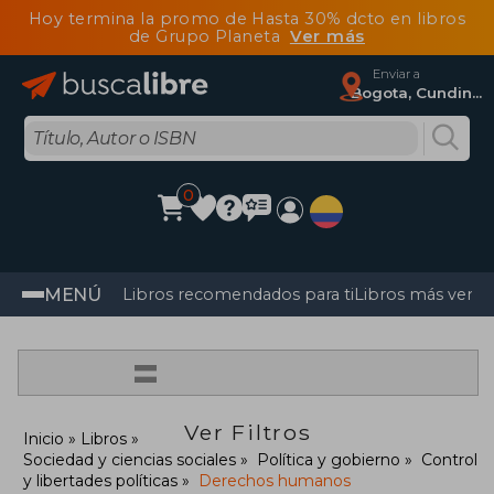
Hoy termina la promo de Hasta 30% dcto en libros
de Grupo Planeta
Ver más
Enviar a
Bogota, Cundinamarca
0
MENÚ
Libros recomendados para ti
Libros más vendi
=
Ver Filtros
Inicio
Libros
Sociedad y ciencias sociales
Política y gobierno
Control
y libertades políticas
Derechos humanos