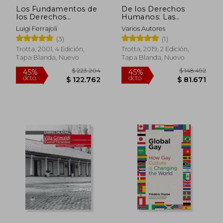
Los Fundamentos de
De los Derechos
los Derechos
Humanos: Las
Fundamentales
Conferencias Oxford
Luigi Ferrajoli
Varios Autores
Amnesty de 1993
(3)
(1)
(Estructuras y
Procesos. Filosofía)
Trotta, 2001, 4 Edición,
Trotta, 2019, 2 Edición,
Tapa Blanda, Nuevo
Tapa Blanda, Nuevo
$ 126.942
$ 506.4
45%
35%
dcto.
dcto.
$ 69.818
$ 329.2