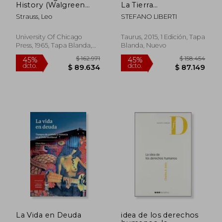
History (Walgreen
La Tierra
Foundation Lectures)
(PENSAMIENTO)
Strauss, Leo
STEFANO LIBERTI
(en Inglés)
University Of Chicago
Taurus, 2015, 1 Edición, Tapa
Press, 1965, Tapa Blanda,
Blanda, Nuevo
Nuevo
$ 65.017
$ 81.0
45%
6%
dcto.
dcto.
$ 35.760
$ 76.1
La Vida en Deuda
idea de los derechos