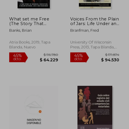
What set me Free
Voices From the Plain
(The Story That
of Jars: Life Under an
Inspired the Major
air war (New
Banks, Brian
Branfman, Fred
Motion Picture Brian
Perspectives in se
Banks): A True Story
Asian Studies) (en
of Wrongful
Inglés)
Atria Books, 2019, Tapa
University Of Wisconsin
Conviction, a Dream
Blanda, Nuevo
Press, 2013, Tapa Blanda,
Deferred, and a man
Nuevo
Redeemed (en
Inglés)
$ 116.780
$ 171.
45%
45%
dcto.
dcto.
$ 64.229
$ 94.5