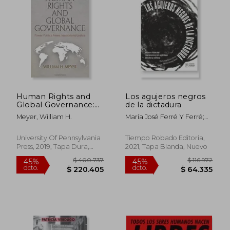
Human Rights and
Los agujeros negros
Global Governance:
de la dictadura
Power Politics Meets
Meyer, William H.
María José Ferré Y Ferré;
International Justice
Héctor Alfredo Bravo
(Pennsylvania Studies
in Human Rights) (en
University Of Pennsylvania
Tiempo Robado Editoria,
$ 119.044
$ 145.
45%
45%
Inglés)
Press, 2019, Tapa Dura,
2021, Tapa Blanda, Nuevo
dcto.
dcto.
$ 65.474
$ 79.8
Nuevo