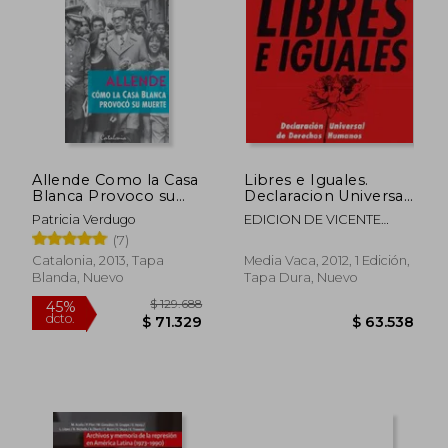
Allende Como la Casa
Libres e Iguales.
Blanca Provoco su
Declaracion Universal
Muerte
de Derech
Patricia Verdugo
EDICION DE VICENTE
FERRER AZCO
(7)
Catalonia, 2013, Tapa
Media Vaca, 2012, 1 Edición,
Blanda, Nuevo
Tapa Dura, Nuevo
$ 120.177
$ 129.3
45%
45%
dcto.
dcto.
$ 66.097
$ 71.1