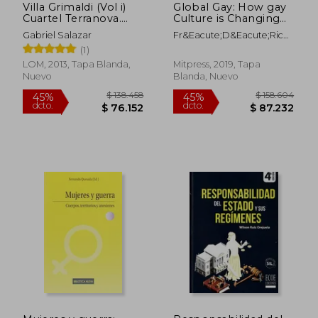
Villa Grimaldi (Vol i)
Global Gay: How gay
Cuartel Terranova.
Culture is Changing
Historia, Testimonio,
the World (The mit
Gabriel Salazar
Fr&Eacute;D&Eacute;Ric
Reflexion
Press) (en Inglés)
Martel
(1)
LOM, 2013, Tapa Blanda,
Mitpress, 2019, Tapa
Nuevo
Blanda, Nuevo
$ 223.204
$ 148.4
45%
45%
dcto.
dcto.
$ 122.762
$ 81.6