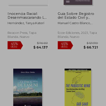
Inocencia Racial:
Guia Sobre Registro
Desenmascarando La
del Estado Civil y
Antinegritud de Los
Competencias
Hernández, Tanya Katerí
Manuel Castro Blanco,
Latinos Y La Lucha
Notariales
Lennart Mauricio Castro
Por La Igualdad
Lopez
Beacon Press, Tapa
Ecoe Ediciones, 2023, Tapa
Blanda, Nuevo
Blanda, Nuevo