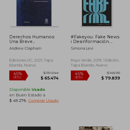
$ 159.350
$ 105.2
45%
45%
dcto.
dcto.
$ 87.643
$ 57.9
Derechos Humanos:
#Fakeyou: Fake News
Una Breve
i Desinformación.
Introducción
Monopolios de la
Andrew Clapham
Simona Levi
Manipulación
Informativa y
Recortes de Libertad
Ediciones UC, 2021, Tapa
Rayo Verde, 2019, 1 Edición,
de Expresión
Blanda, Nuevo
Tapa Blanda, Nuevo
Disponible
Usado
en Buen Estado a
$ 49.276
.
Comprar Usado