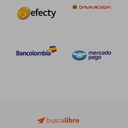
$ 152.775
$ 598.6
45%
45%
dcto.
dcto.
$ 84.026
$ 329.2