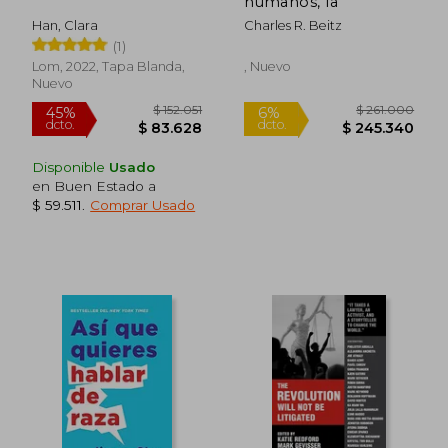
humanos, la
Han, Clara
Charles R. Beitz
(1)
Lom, 2022, Tapa Blanda,
, Nuevo
Nuevo
Disponible
Usado
en Buen Estado a
$ 59.511
.
Comprar Usado
$ 162.971
$ 158.4
45%
45%
dcto.
dcto.
$ 89.634
$ 87.1