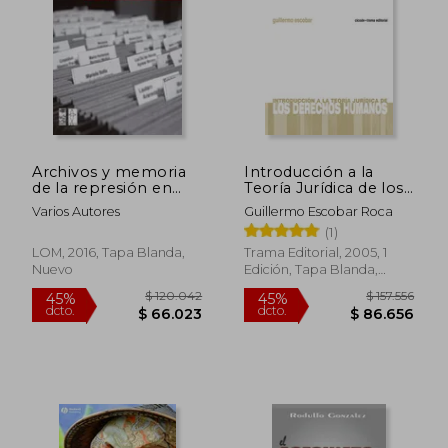
Archivos y memoria
Introducción a la
de la represión en
Teoría Jurídica de los
América Latina (1973-
Derechos Humanos
Varios Autores
Guillermo Escobar Roca
1990)
(1)
LOM, 2016, Tapa Blanda,
Trama Editorial, 2005, 1
Nuevo
Edición, Tapa Blanda,
Nuevo
$ 400.737
$ 116.