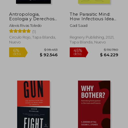
$ 116.612
$ 121.
45%
45%
dcto.
dcto.
$ 64.137
$ 66.7
Antropologia,
The Parasitic Mind:
Ecologia y Derechos
How Infectious Ideas
Humanos. Los
are Killing Common
Alexis Rivas Toledo
Gad Saad
Pueblos Indigenas a
Sense (en Inglés)
(1)
Islados del Amazonas.
Los Ultimos Grupos
Circulo Rojo, Tapa Blanda,
Regnery Publishing, 2021,
de Yasuni.
Nuevo
Tapa Blanda, Nuevo