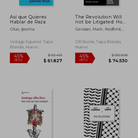
Así que Quieres
The Revolution Will
Hablar de Raza
not be Litigated: How
Movements and law
Oluo, Ijeoma
Gevisser, Mark ; Redford,
can Work Together
Katie ; Fonda, Jane
to win (en Inglés)
Vintage Espanol, Tapa
OR Books, Tapa Blanda,
Blanda, Nuevo
Nuevo
$ 152.051
$ 261.0
45%
6%
dcto.
dcto.
$ 83.628
$ 245.3