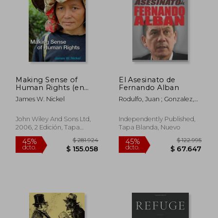
45%
45%
dcto.
dcto.
$ 220.405
$ 64.3
Making Sense of
El Asesinato de
Human Rights (en
Fernando Alban
Inglés)
James W. Nickel
Rodulfo, Juan ; Gonzalez,
Rodulfo
John Wiley And Sons Ltd,
Independently Published,
2006, 2 Edición, Tapa
Tapa Blanda, Nuevo
Blanda, Nuevo