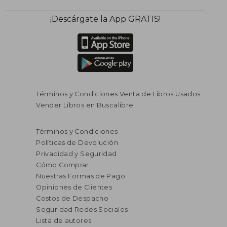
¡Descárgate la App GRATIS!
Términos y Condiciones Venta de Libros Usados
Vender Libros en Buscalibre
$ 165.427
$ 154.5
45%
45%
dcto.
dcto.
Términos y Condiciones
$ 90.985
$ 85.0
Políticas de Devolución
Privacidad y Seguridad
Cómo Comprar
Nuestras Formas de Pago
Opiniones de Clientes
Costos de Despacho
Seguridad Redes Sociales
Lista de autores