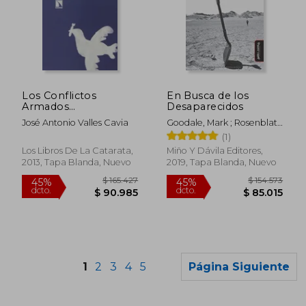
$ 281.924
$ 122.9
45%
45%
dcto.
dcto.
$ 155.058
$ 67.6
Los Conflictos
En Busca de los
Armados
Desaparecidos
Contemporaneos:
José Antonio Valles Cavia
Goodale, Mark ; Rosenblatt,
Construccion de la
Adam
(1)
paz y d Erechos
Humanos
Los Libros De La Catarata,
Miño Y Dávila Editores,
2013, Tapa Blanda, Nuevo
2019, Tapa Blanda, Nuevo
1
2
3
4
5
Página Siguiente