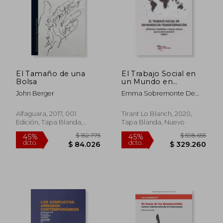
$ 120.042
$ 157.
45%
45%
dcto.
dcto.
$ 66.023
$ 86.6
El Tamaño de una
El Trabajo Social en
Bolsa
un Mundo en
Transformación 2
John Berger
Emma Sobremonte De
Vols.
Mendicuti. Arantxa
Rodr&Iacute;Guez Berrio
Alfaguara, 2017, 001
Tirant Lo Blanch, 2020,
Edición, Tapa Blanda,
Tapa Blanda, Nuevo
Nuevo