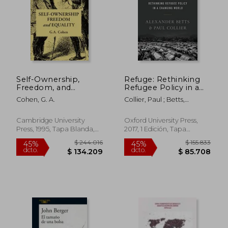
$ 129.688
45%
dcto.
$ 71.329
$ 63.5
Self-Ownership,
Refuge: Rethinking
Freedom, and
Refugee Policy in a
Equality Paperback
Changing World (en
Cohen, G. A.
Collier, Paul ; Betts,
(Studies in Marxism
Inglés)
Alexander
and Social Theory)
(en Inglés)
Cambridge University
Oxford University Press,
Press, 1995, Tapa Blanda,
2017, 1 Edición, Tapa
Nuevo
Blanda, Nuevo