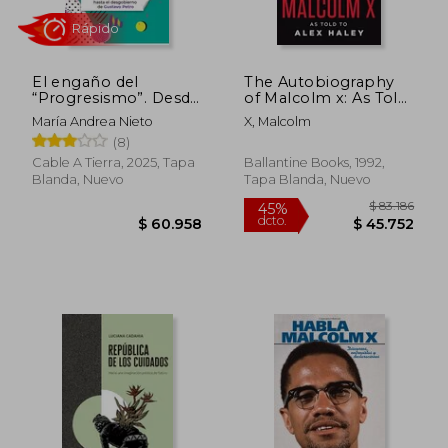
El engaño del
The Autobiography
“Progresismo”. Desde
of Malcolm x: As Told
la Revolución cubana
to Alex Haley (en
María Andrea Nieto
X, Malcolm
hasta el desgobierno
Inglés)
Rápido
(8)
de Gustavo Petro
Cable A Tierra, 2025, Tapa
Ballantine Books, 1992,
Blanda, Nuevo
Tapa Blanda, Nuevo
$ 83.1
45%
dcto.
$ 60.958
$ 45.7