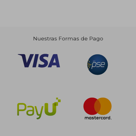
Nuestras Formas de Pago
$ 244.016
$ 155.8
45%
45%
dcto.
dcto.
$ 134.209
$ 85.7