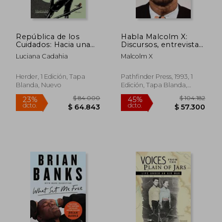
República de los
Habla Malcolm X:
Cuidados: Hacia una
Discursos, entrevista y
Imaginación Política
declaraciones
Luciana Cadahia
Malcolm X
del Futuro
Herder, 1 Edición, Tapa
Pathfinder Press, 1993, 1
Blanda, Nuevo
Edición, Tapa Blanda,
Nuevo
$ 84.000
$ 104.1
23%
45%
dcto.
dcto.
$ 64.843
$ 57.3