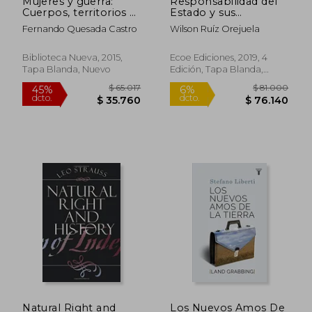
Mujeres y guerra:
Responsabilidad del
Cuerpos, territorios y
Estado y sus
anexiones
regímenes – 4ta
Fernando Quesada Castro
Wilson Ruíz Orejuela
edición
Biblioteca Nueva, 2015,
Ecoe Ediciones, 2019, 4
Tapa Blanda, Nuevo
Edición, Tapa Blanda,
Nuevo
$ 138.458
$ 158.6
45%
45%
dcto.
dcto.
$ 76.152
$ 87.2
Natural Right and
Los Nuevos Amos De