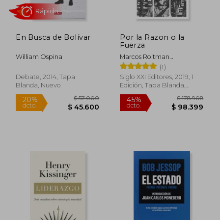
$ 138.896
$ 55.0
45%
20%
dcto.
dcto.
$ 76.393
$ 44.0
En Busca de Bolívar
Por la Razon o la
Fuerza
William Ospina
Marcos Roitman
Rosenmann
(1)
Debate, 2014, Tapa
Siglo XXI Editores, 2019, 1
Blanda, Nuevo
Edición, Tapa Blanda,
Nuevo
Rápido