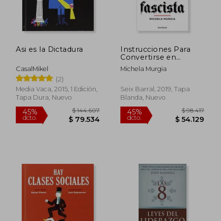
$ 147.297
$ 62.0
45%
20%
dcto.
dcto.
$ 81.013
$ 49.6
Asi es la Dictadura
Instrucciones Para
Convertirse en
Fascista
CasalMikel
Michela Murgia
(2)
Media Vaca, 2015, 1 Edición,
Seix Barral, 2019, Tapa
Tapa Dura, Nuevo
Blanda, Nuevo
Rápido