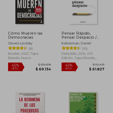
Rápido
Rápido
Cómo Mueren las
Pensar Rápido,
Democracias
Pensar Despacio /
Thinking, Fast and
Steven Levitsky
Kahneman, Daniel
Slow
(8)
(55)
Booket, 2022, Tapa
Debolsillo, 2014, 001
Blanda, Nuevo
Edición, Tapa Blanda,
$ 144.900
$ 82.0
30%
20%
Nuevo
dcto.
dcto.
$ 101.430
$ 65.6