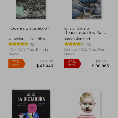
dcto.
dcto.
$ 87.149
$ 40.7
¿Qué es un pueblo?
Crisis: Cómo
Reaccionan los Países
en los Momentos
A. Badiou, P. Bourdieu, J.
Jared Diamond
Decisivos
Butler, G. Didi-Huberman,
(6)
(13)
S. Khiari Y J. Rancière
LOM, 2014, Tapa Blanda,
Debate, 2020, Tapa Dura,
Nuevo
Nuevo
Rápido