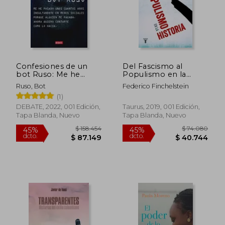
Rápido
Confesiones de un
Del Fascismo al
bot Ruso: Me he
Populismo en la
Pasado Bastantes
Historia
Ruso, Bot
Federico Finchelstein
Años Insultándote en
(1)
Redes Sociales
Porque Alguien me
DEBATE, 2022, 001 Edición,
Taurus, 2019, 001 Edición,
Pagaba. Ahora que ya
Tapa Blanda, Nuevo
Tapa Blanda, Nuevo
no Estoy en Nómina,
$ 82.000
$ 225.1
20%
45%
Quiero Contarte
dcto.
dcto.
$ 65.600
$ 123.8
Cómo lo Hacía.
(Sociedad)