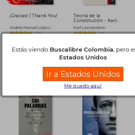
¡Gracias! / Thank You!
Teoría de la
Constitución - Karl
Loewenstein - Libro
Andrés Manuel López
Karl Loewenstein
Físico
Obrador
(47)
(13)
Planeta, 2024, Tapa
Ariel, 2018, Tapa Blanda,
Blanda, Nuevo
Nuevo
Estás viendo
Buscalibre Colombia
, pero 
$ 162.803
$ 225.0
45%
45%
dcto.
dcto.
$ 89.542
$ 123.8
Estados Unidos
Ir a Estados Unidos
Me quedo aquí