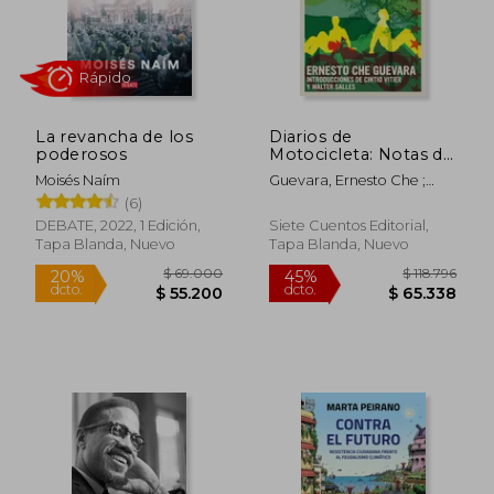
La revancha de los
Diarios de
poderosos
Motocicleta: Notas de
Viaje Por América
Moisés Naím
Guevara, Ernesto Che ;
Latina
Salles, Walter ; Vitier, Cintio
(6)
DEBATE, 2022, 1 Edición,
Siete Cuentos Editorial,
Tapa Blanda, Nuevo
Tapa Blanda, Nuevo
$ 125.698
$ 112.
45%
45%
dcto.
dcto.
$ 69.134
$ 61.8