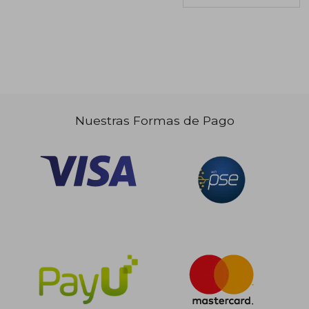
$ 55.000
$ 165.2
22%
45%
dcto.
dcto.
$ 43.043
$ 90.8
Nuestras Formas de Pago