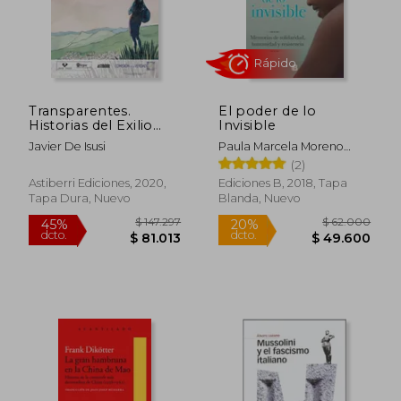
Transparentes.
El poder de lo
Historias del Exilio
Invisible
Colombiano
Javier De Isusi
Paula Marcela Moreno
Zapata
(2)
Astiberri Ediciones, 2020,
Ediciones B, 2018, Tapa
Tapa Dura, Nuevo
Blanda, Nuevo
$ 186.944
$ 186.9
45%
45%
dcto.
dcto.
$ 102.819
$ 102.8