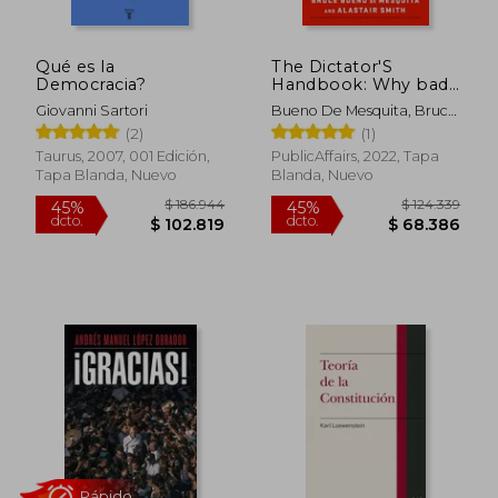
Qué es la
The Dictator'S
Democracia?
Handbook: Why bad
Behavior is Almost
Giovanni Sartori
Bueno De Mesquita, Bruce
Always Good Politics
; Smith, Alastair
(2)
(1)
$ 57.000
$ 178.9
(en Inglés)
20%
45%
dcto.
dcto.
$ 45.600
$ 98.3
Taurus, 2007, 001 Edición,
PublicAffairs, 2022, Tapa
Tapa Blanda, Nuevo
Blanda, Nuevo