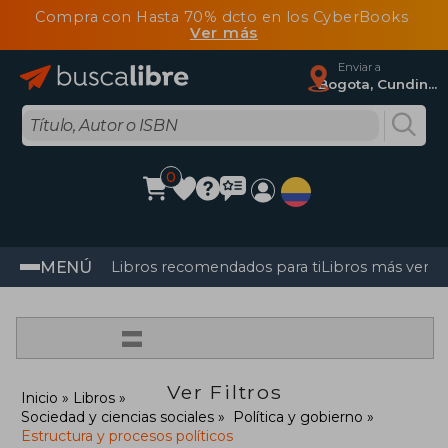
Compra con Hasta 70% dcto en los CyberBooks
Ver más
Enviar a
Bogota, Cundinamarca
0
MENÚ
Libros recomendados para ti
Libros más vendi
=
Ver Filtros
Inicio
Libros
Sociedad y ciencias sociales
Política y gobierno
Estructura y procesos políticos