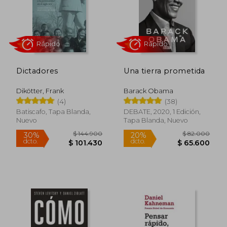
Dictadores
Una tierra prometida
Dikötter, Frank
Barack Obama
(4)
(38)
$ 128.868
$ 166.8
45%
45%
dcto.
dcto.
$ 70.877
$ 91.7
Batiscafo, Tapa Blanda,
DEBATE, 2020, 1 Edición,
Nuevo
Tapa Blanda, Nuevo