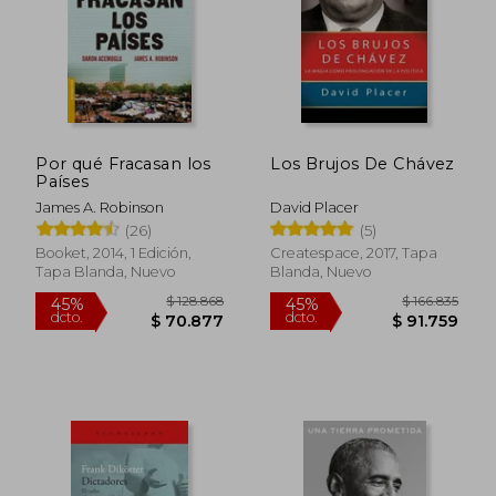
Por qué Fracasan los
Los Brujos De Chávez
$ 125.010
$ 55.0
Países
45%
30%
dcto.
dcto.
$ 68.756
$ 38.5
James A. Robinson
David Placer
(26)
(5)
Booket, 2014, 1 Edición,
Createspace, 2017, Tapa
Tapa Blanda, Nuevo
Blanda, Nuevo