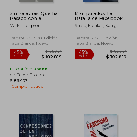
Sin Palabras: Qué ha
Manipulados: La
Pasado con el
Batalla de Facebook
Lenguaje de la
Por La Dominación
Mark Thompson
Shera, Frenkel ; Kang,
Política?
Mundial / An Ugly
Cecilia
Truth: Inside
Facebook's Battle for
Debate, 2017, 001 Edición,
Debate, 2021, 1 Edición,
Domination
Tapa Blanda, Nuevo
Tapa Blanda, Nuevo
$ 186.944
$ 124.3
45%
45%
dcto.
dcto.
$ 102.819
$ 68.3
Disponible
Usado
en Buen Estado a
$ 86.437
.
Comprar Usado