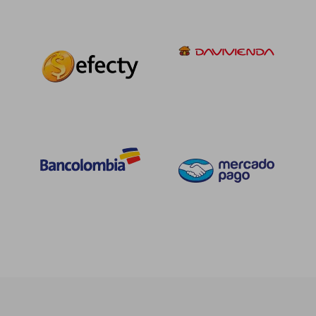
$ 144.607
$ 98.4
45%
45%
dcto.
dcto.
$ 79.534
$ 54.1
Rápido