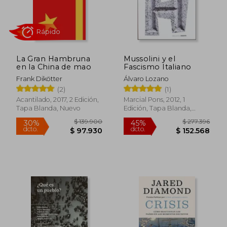
La Gran Hambruna
Mussolini y el
en la China de mao
Fascismo Italiano
Frank Dikötter
Álvaro Lozano
(2)
(1)
Acantilado, 2017, 2 Edición,
Marcial Pons, 2012, 1
Tapa Blanda, Nuevo
Edición, Tapa Blanda,
Nuevo
$ 158.454
$ 74.0
45%
45%