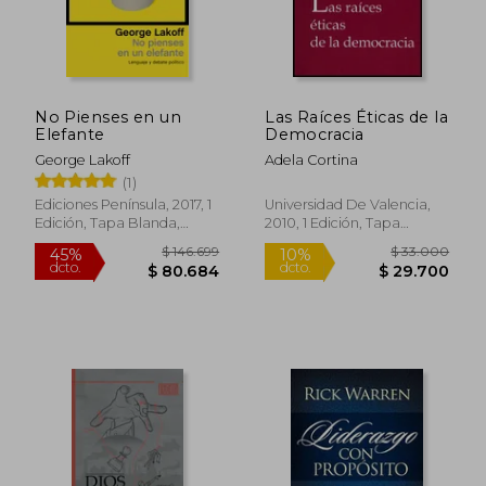
No Pienses en un
Las Raíces Éticas de la
Elefante
Democracia
George Lakoff
Adela Cortina
(1)
Rápido
Ediciones Península, 2017, 1
Universidad De Valencia,
Edición, Tapa Blanda,
2010, 1 Edición, Tapa
Nuevo
Blanda, Nuevo
$ 83.186
$ 57.0
45%
20%
dcto.
dcto.
$ 45.752
$ 45.6