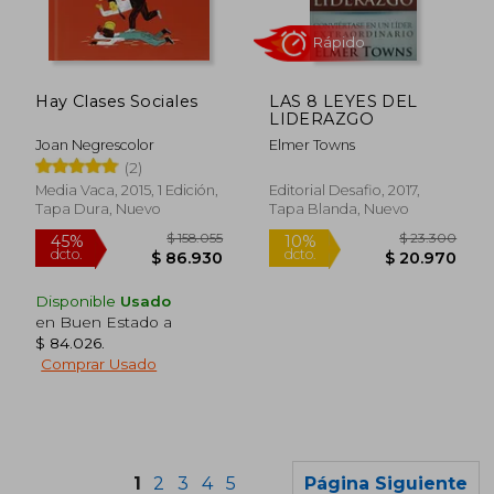
$ 139.900
$ 277.3
30%
45%
dcto.
dcto.
$ 97.930
$ 152.5
Hay Clases Sociales
LAS 8 LEYES DEL
LIDERAZGO
Joan Negrescolor
Elmer Towns
(2)
Media Vaca, 2015, 1 Edición,
Editorial Desafio, 2017,
Tapa Dura, Nuevo
Tapa Blanda, Nuevo
Disponible
Usado
en Buen Estado a
$ 84.026
.
Comprar Usado
1
2
3
4
5
Página Siguiente