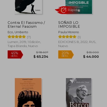
Contra El Fascismo /
SOÑAR LO
Eternal Fascism
IMPOSIBLE
Eco, Umberto
Paula Moreno
(7)
(1)
Lumen, 2019, 1 Edición,
EDICIONES B, 2022, RUS,
Tapa Blanda, Nuevo
Nuevo
Rápido
$ 118.607
$ 55.0
45%
20%