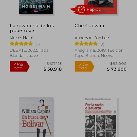
15%
20%
dcto.
dcto.
$ 34.000
$ 56.3
La revancha de los
Che Guevara
poderosos
Moisés Naím
Anderson, Jon Lee
(4)
(9)
DEBATE, 2022, Tapa
Anagrama, 2018, 1 Edición,
Blanda, Nuevo
Tapa Blanda, Nuevo
Rápido