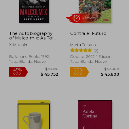
The Autobiography
Contra el Futuro
Rápido
of Malcolm x: As Told
to Alex Haley (en
X, Malcolm
Marta Peirano
Inglés)
(2)
Ballantine Books, 1992,
Debate, 2022, 1 Edición,
Tapa Blanda, Nuevo
Tapa Blanda, Nuevo
$ 69.000
$ 118.
20%
45%
dcto.
dcto.
$ 55.200
$ 65.3