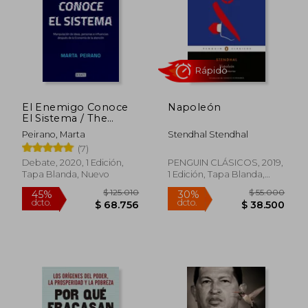
$ 214.537
$ 59.0
45%
20%
dcto.
dcto.
$ 117.996
$ 47.2
El Enemigo Conoce
Napoleón
El Sistema / The
Enemy Knows the
Peirano, Marta
Stendhal Stendhal
System
(7)
Debate, 2020, 1 Edición,
PENGUIN CLÁSICOS, 2019,
Tapa Blanda, Nuevo
1 Edición, Tapa Blanda,
Nuevo
Rápido