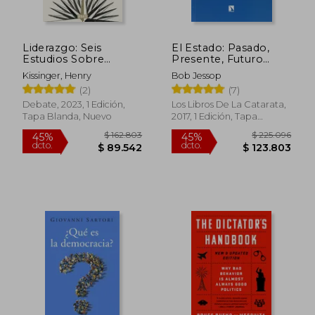
Liderazgo: Seis
El Estado: Pasado,
$ 107.123
$ 92.0
Estudios Sobre
Presente, Futuro
45%
20%
dcto.
dcto.
Estrategia Mundial
(Mayor)
$ 58.918
$ 73.6
Kissinger, Henry
Bob Jessop
(2)
(7)
Debate, 2023, 1 Edición,
Los Libros De La Catarata,
Tapa Blanda, Nuevo
2017, 1 Edición, Tapa
Blanda, Nuevo
Rápido