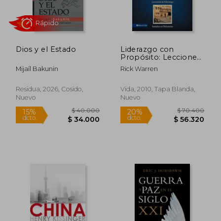
Dios y el Estado
Liderazgo con
Propósito: Lecciones
de Liderazgo Basadas
Mijaíl Bakunin
Rick Warren
en Nehemías
Residua, 2026, Cosido,
Vida, 2010, Tapa Blanda,
Nuevo
Nuevo
$ 146.699
$ 33.0
45%
10%
dcto.
dcto.
$ 80.684
$ 29.7