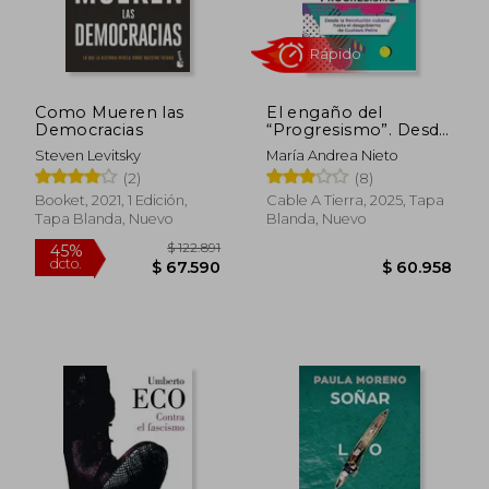
Como Mueren las
El engaño del
Democracias
“Progresismo”. Desde
la Revolución cubana
Steven Levitsky
María Andrea Nieto
hasta el desgobierno
(2)
(8)
de Gustavo Petro
Booket, 2021, 1 Edición,
Cable A Tierra, 2025, Tapa
Tapa Blanda, Nuevo
Blanda, Nuevo
Rápido
$ 122.891
45%
dcto.
$ 67.590
$ 60.9