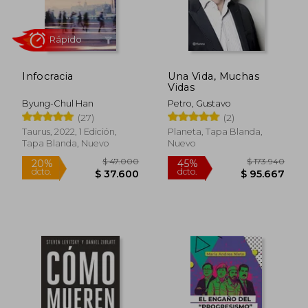
Infocracia
Una Vida, Muchas
Vidas
Byung-Chul Han
Petro, Gustavo
Rápido
(27)
(2)
Taurus, 2022, 1 Edición,
Planeta, Tapa Blanda,
Tapa Blanda, Nuevo
Nuevo
$ 47.000
$ 173.9
20%
45%
dcto.
dcto.
$ 37.600
$ 95.6