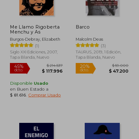
dcto.
dcto.
$ 65.234
$ 44.0
Me Llamo Rigoberta
Barco
Menchu y As
Burgos-Debray, Elizabeth
Malcolm Deas
(1)
(3)
Siglo XXI Ediciones, 2007,
TAURUS, 2019, 1 Edición,
Tapa Blanda, Nuevo
Tapa Blanda, Nuevo
Disponible
Usado
en Buen Estado a
$ 81.616
.
Comprar Usado