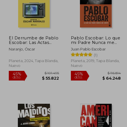
El Derrumbe de Pablo
Pablo Escobar: Lo que
Escobar: Las Actas
mi Padre Nunca me
Secretas de la
Contó (Divulgación)
Naranjo, Óscar
Juan Pablo Escobar
Persecución Al Capo
(1)
Hace 30 Años / The
Fall of Pablo Escobar
Planeta, 2024, Tapa Blanda,
Planeta, 2019, Tapa Blanda,
Nuevo
Nuevo
73.469
$ 101.495
45%
45%
dcto.
dcto.
5.408
$ 55.822