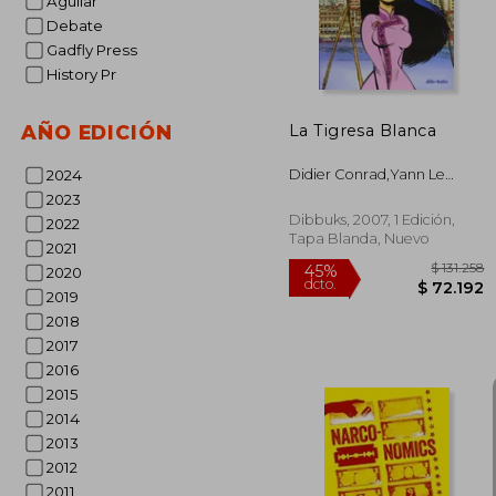
Aguilar
Debate
Gadfly Press
History Pr
La Tigresa Blanca
AÑO EDICIÓN
Didier Conrad,Yann Le
2024
Pennetier
2023
Dibbuks, 2007, 1 Edición,
2022
Tapa Blanda, Nuevo
2021
2020
2019
2018
2017
2016
2015
2014
2013
2012
2011