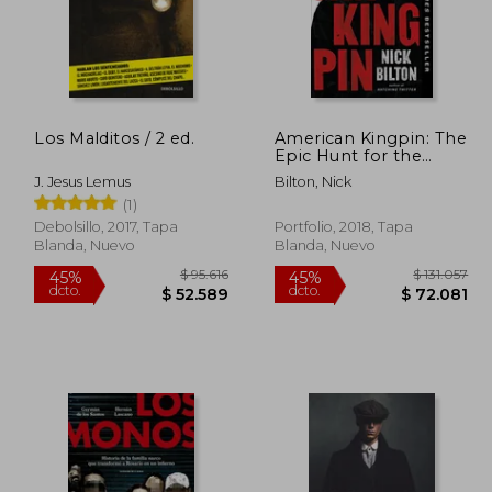
Los Malditos / 2 ed.
American Kingpin: The
Epic Hunt for the
Criminal Mastermind
J. Jesus Lemus
Bilton, Nick
Behind the Silk Road
(1)
(en Inglés)
Debolsillo, 2017, Tapa
Portfolio, 2018, Tapa
Blanda, Nuevo
Blanda, Nuevo
82.824
$ 95.616
45%
45%
dcto.
dcto.
5.553
$ 52.589