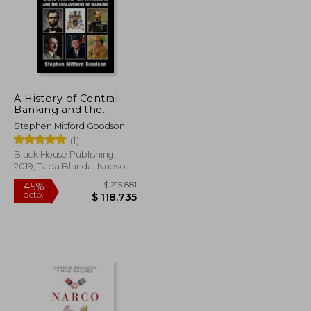
A History of Central
Banking and the
Enslavement of
Stephen Mitford Goodson
Mankind (en Inglés)
(1)
Black House Publishing,
2019, Tapa Blanda, Nuevo
$ 95.784
$ 215.881
45%
dcto.
$ 52.681
$ 118.735