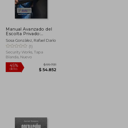
$ 65.335
$ 146.006
45%
dcto.
$ 35.934
$ 80.304
Manual Avanzado del
Escolta Privado:
Manual del Escolta
Sosa Gonzàlez, Rafael Darìo
Avanzado
(1)
Security Works, Tapa
Blanda, Nuevo