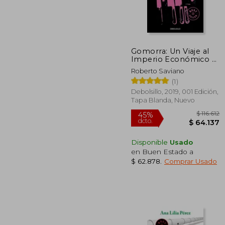
$ 
45%
dcto.
$ 6
Gomorra: Un Viaje al
Imperio Económico y
al Sueño de Poder de
Roberto Saviano
la Camorra
(1)
Debolsillo, 2019, 001 Edición,
Tapa Blanda, Nuevo
Disponible
Usado
en Buen Estado a
$ 62.878
.
Comprar Usado