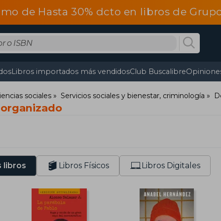
omo de Hasta 30% dcto en libros de Gru
dos
Libros importados más vendidos
Club Buscalibre
Opiniones
iencias sociales
Servicios sociales y bienestar, criminología
De
 organizado
 libros
Libros Físicos
Libros Digitales