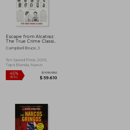
Escape from Alcatraz:
The True Crime Classic
(en Inglés)
Campbell Bruce, J.
Ten Speed Press, 2005,
Tapa Blanda, Nuevo
$ 131.057
$ 108.382
45%
dcto.
$ 72.081
$ 59.610