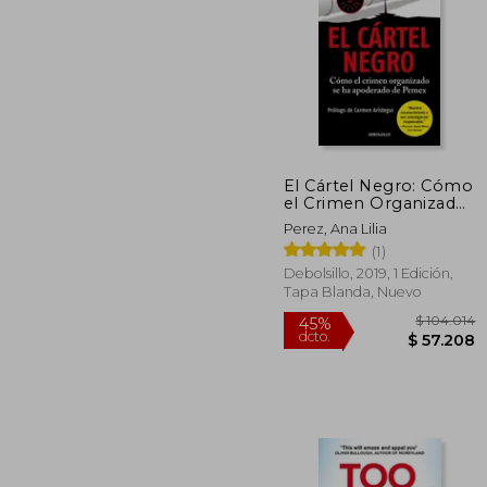
$ 
45%
dcto.
$ 6
El Cártel Negro: Cómo
el Crimen Organizado
Se Ha Apoderado de
Perez, Ana Lilia
Pemex
(1)
Debolsillo, 2019, 1 Edición,
Tapa Blanda, Nuevo