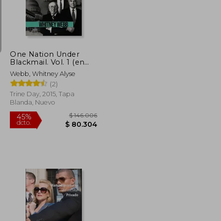
$ 184.966
$ 108.214
45%
dcto.
$ 101.731
$ 59.517
One Nation Under
Blackmail. Vol. 1 (en
Inglés)
Webb, Whitney Alyse
(2)
Trine Day, 2015, Tapa
Blanda, Nuevo