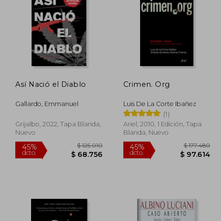
116.612
$ 177.165
45%
45%
dcto.
dcto.
4.137
$ 97.441
Así Nació el Diablo
Crimen. Org
Gallardo, Emmanuel
Luis De La Corte Ibañez
(1)
Grijalbo, 2022, Tapa Blanda,
Ariel, 2010, 1 Edición, Tapa
Nuevo
Blanda, Nuevo