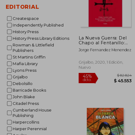
EDITORIAL
Createspace
Independently Published
History Press
La Nueva Guerra: Del
History Press Library Editions
Chapo al Fentanillo:
Rowman & Littlefield
Como Cambio Todo lo
Jorge Fernandez Menendez
Publishers
que Creiamos Saber
Sobre el Crimen
St Martins Griffin
Organizado
Grijalbo, 2020, 1 Edición,
Mafia Library
Nuevo
Lyons Press
Grijalbo
Debolsillo
Barricade Books
John Blake
Citadel Press
Cumberland House
Publishing
Harpercollins
$ 
Harper Perennial
45%
dcto.
$ 4