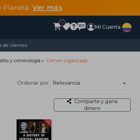
po Planeta
Ver más
0
Mi Cuenta
 de clientes
lito y criminología
Crimen organizado
Ordenar por
Comparte y gana
dinero