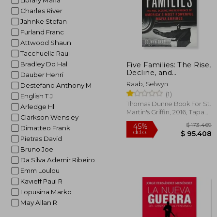
Library Mafia
Charles River
Jahnke Stefan
Furland Franc
Attwood Shaun
Tacchuella Raul
Bradley Dd Hal
Five Families: The Rise,
Decline, and
Dauber Henri
Resurgence of
Raab, Selwyn
Destefano Anthony M
America'S Most
(1)
Powerful Mafia
English T J
Empires (en Inglés)
Thomas Dunne Book For St.
Arledge Hl
Martin's Griffin, 2016, Tapa
Clarkson Wensley
Blanda, Nuevo
Dimatteo Frank
Pietras David
Bruno Joe
Da Silva Ademir Ribeiro
Emm Loulou
Kavieff Paul R
$ 1
45%
Lopusina Marko
dcto.
$ 9
May Allan R