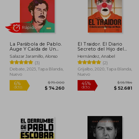
La Parábola de Pablo.
El Traidor. El Diario
Rápido
Auge Y Caída de Un
Secreto del Hijo del
Gran Capo del
Mayo
Salazar Jaramillo, Alonso
Hernández, Anabel
Narcotráfico / Pablo's
(3)
(2)
Pa Rable: The Rise and
Fall of a Major Drug
Debate, 2023, Tapa Blanda,
Grijalbo, 2020, Tapa Blanda,
Kingpin
Nuevo
Nuevo
85.000
$ 79.000
6%
45%
dcto.
dcto.
9.900
$ 74.260