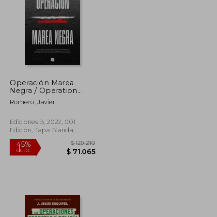
$ 295.162
$ 99.731
45%
dcto.
$ 162.339
$ 54.852
Operación Marea
Negra / Operation
Black Tide
Romero, Javier
Ediciones B, 2022, 001
Edición, Tapa Blanda,
Nuevo