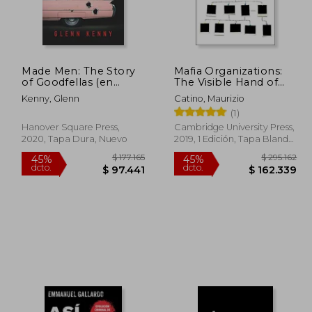
116.780
$ 159.024
45%
45%
dcto.
dcto.
4.229
$ 87.463
Made Men: The Story
Mafia Organizations:
of Goodfellas (en
The Visible Hand of
Inglés)
Criminal Enterprise
Kenny, Glenn
Catino, Maurizio
(en Inglés)
(1)
Hanover Square Press,
Cambridge University Press,
2020, Tapa Dura, Nuevo
2019, 1 Edición, Tapa Blanda,
Nuevo