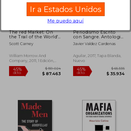
131.258
$ 205.669
45%
45%
Ir a Estados Unidos
dcto.
dcto.
2.192
$ 113.118
Me quedo aquí
The red Market: On
Periodismo Escrito
the Trail of the World's
con Sangre. Antologia
Organ Brokers, Bone
Periodistica: Textos
Scott Carney
Javier Valdez Cardenas
Thieves, Blood
que Ninguna Bala p
Farmers, and Child
Odra Callar
Traffickers (en Inglés)
William Morrow And
Aguilar, 2017, Tapa Blanda,
Company, 2011, 1 Edición,
Nuevo
Tapa Dura, Nuevo