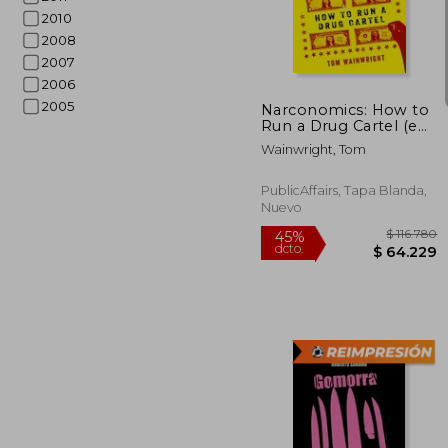
2010
$ 
45%
dcto.
$ 7
2008
2007
2006
2005
Narconomics: How to
Run a Drug Cartel (en
Inglés)
Wainwright, Tom
PublicAffairs, Tapa Blanda,
Nuevo