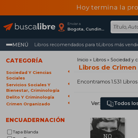
Hoy termina la pr
Enviar a
Bogota, Cundinamarca
MENÚ
Libros recomendados para ti
Libros más vendi
Inicio
Libros
Sociedad y c
CATEGORÍA
Libros de Crimen
Sociedad Y Ciencias
Sociales
Encontramos 1.531 Libros
Servicios Sociales Y
Bienestar, Criminología
Delito Y Criminología
Ver:
Todos los
Crimen Organizado
ENCUADERNACIÓN
Tapa Blanda