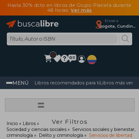
Hasta 30% dcto en libros de Grupo Planeta durante
48 horas
Ver más
Enviar a
Bogota, Cundinamarca
0
MENÚ
Libros recomendados para ti
Libros más vendi
=
Ver Filtros
Inicio
Libros
Sociedad y ciencias sociales
Servicios sociales y bienestar,
criminología
Delito y criminología
Servicios de libertad