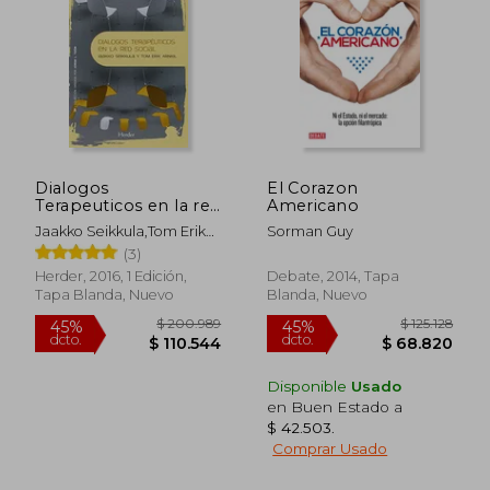
$ 295.026
$ 248.6
45%
45%
dcto.
dcto.
$ 162.265
$ 136.7
Dialogos
El Corazon
Terapeuticos en la red
Americano
Social
Jaakko Seikkula,Tom Erik
Sorman Guy
Arnkil
(3)
Herder, 2016, 1 Edición,
Debate, 2014, Tapa
Tapa Blanda, Nuevo
Blanda, Nuevo
Disponible
Usado
en Buen Estado a
$ 42.503
.
Comprar Usado