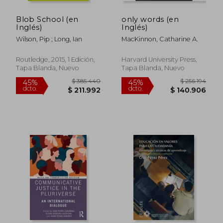
Blob School (en
only words (en
Inglés)
Inglés)
Wilson, Pip ; Long, Ian
MacKinnon, Catharine A.
Routledge, 2015, 1 Edición,
Harvard University Press,
Tapa Blanda, Nuevo
Tapa Blanda, Nuevo
$ 148.190
$ 128.8
45%
45%
dcto.
dcto.
$ 81.505
$ 70.8