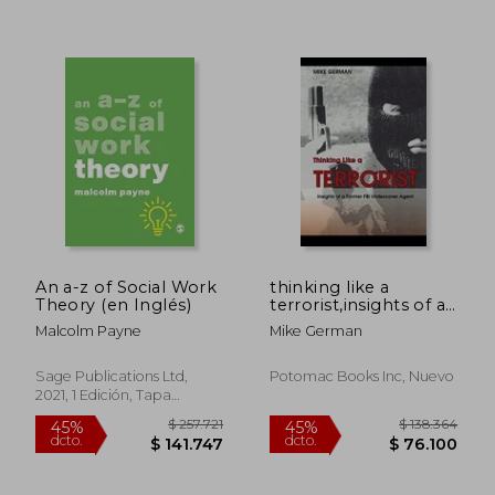
$ 228.882
$ 116.7
45%
45%
dcto.
dcto.
$ 125.885
$ 64.2
An a-z of Social Work
thinking like a
Theory (en Inglés)
terrorist,insights of a
former fbi
Malcolm Payne
Mike German
undercover agent
Sage Publications Ltd,
Potomac Books Inc, Nuevo
2021, 1 Edición, Tapa
Blanda, Nuevo