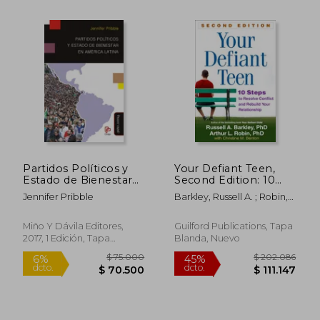
Partidos Políticos y
Your Defiant Teen,
Estado de Bienestar
Second Edition: 10
en América Latina
Steps to Resolve
Jennifer Pribble
Barkley, Russell A. ; Robin,
Conflict and Rebuild
Arthur L. ; Benton, Christine
Your Relationship (en
M.
Inglés)
Miño Y Dávila Editores,
Guilford Publications, Tapa
2017, 1 Edición, Tapa
Blanda, Nuevo
Blanda, Nuevo
$ 121.567
$ 195.
45%
45%
dcto.
dcto.
$ 66.862
$ 107.5