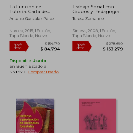
La Función de
Trabajo Social con
Tutoría: Carta de
Grupos y Pedagogia
Navegación Para
Ciudadana
Antonio González Pérez
Teresa Zamanillo
Tutores
Narcea, 2015, 1 Edición,
Sintesis, 2008, 1 Edición,
Tapa Blanda, Nuevo
Tapa Blanda, Nuevo
Disponible
Usado
en Buen Estado a
$ 71.973
.
Comprar Usado
$ 276.350
$ 150.3
45%
45%
dcto.
dcto.
$ 151.992
$ 82.7