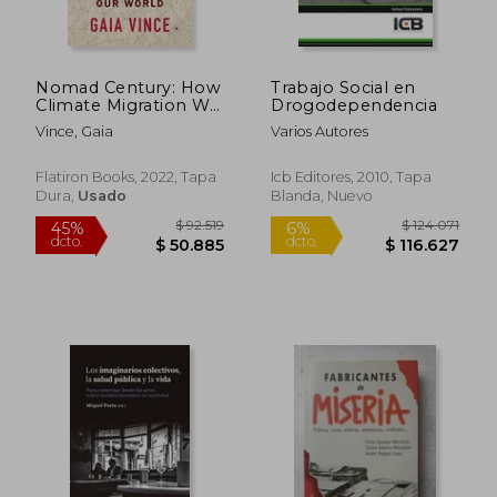
$ 122.000
$ 108.2
6%
45%
dcto.
dcto.
$ 114.680
$ 59.5
Nomad Century: How
Trabajo Social en
Climate Migration Will
Drogodependencia
Reshape our World
Vince, Gaia
Varios Autores
(en Inglés)
Flatiron Books, 2022, Tapa
Icb Editores, 2010, Tapa
Dura,
Usado
Blanda, Nuevo