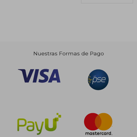
Nuestras Formas de Pago
$ 88.252
$ 115.
45%
45%
dcto.
dcto.
$ 48.538
$ 63.5