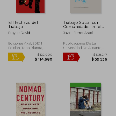
dcto.
dcto.
$ 104.243
$ 72.8
El Rechazo del
Trabajo Social con
Trabajo
Comunidades en el
Ámbito de la
Frayne David
Javier Ferrer Aracil
Educación: La Escuela
Comunitaria: Bases
Teóricas y Prácticas
Ediciones Akal, 2017, 1
Publicaciones De La
Edición, Tapa Blanda,
Universidad De Alicante,
Nuevo
2020, 1 Edición, Tapa
Blanda, Nuevo