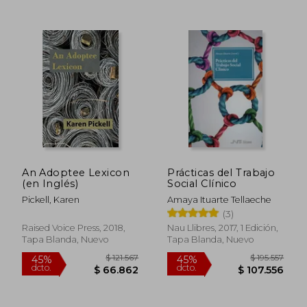
$ 200.989
$ 125.
45%
45%
dcto.
dcto.
$ 110.544
$ 68.8
An Adoptee Lexicon
Prácticas del Trabajo
(en Inglés)
Social Clínico
Pickell, Karen
Amaya Ituarte Tellaeche
(3)
Raised Voice Press, 2018,
Nau Llibres, 2017, 1 Edición,
Tapa Blanda, Nuevo
Tapa Blanda, Nuevo