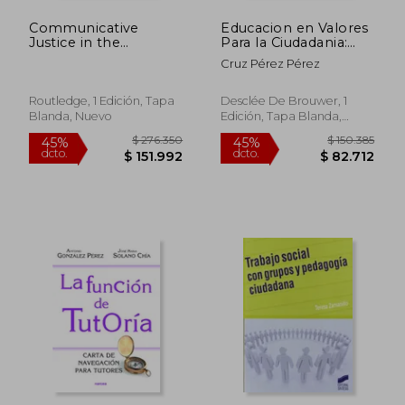
Communicative
Educacion en Valores
Justice in the
Para la Ciudadania:
Pluriverse (Media and
Estrategias y Tecnicas
Cruz Pérez Pérez
Communication
de Aprendizaje
Activism) (en Inglés)
Routledge, 1 Edición, Tapa
Desclée De Brouwer, 1
Blanda, Nuevo
Edición, Tapa Blanda,
Nuevo
$ 385.440
$ 256.1
45%
45%
dcto.
dcto.
$ 211.992
$ 140.9