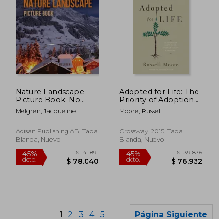
$ 183.557
$ 238.4
45%
45%
Nature Landscape
Adopted for Life: The
dcto.
dcto.
$ 100.956
$ 131.1
Picture Book: No
Priority of Adoption
Text. Activities for
for Christian Families
Melgren, Jacqueline
Moore, Russell
Seniors With
and Churches
Dementia and
(Updated and
Alzheimer's Patients.
Expanded Edition)
Adisan Publishing AB, Tapa
Crossway, 2015, Tapa
(en Inglés)
(en Inglés)
Blanda, Nuevo
Blanda, Nuevo
1
2
3
4
5
Página Siguiente