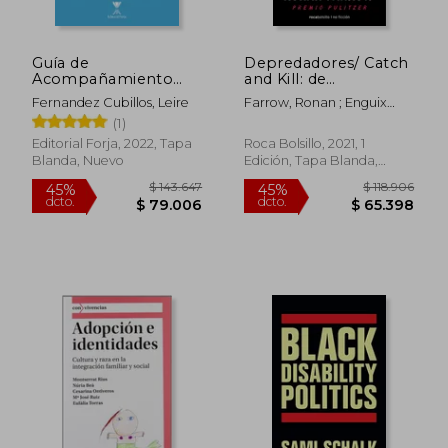
Guía de
Depredadores/ Catch
Acompañamiento
and Kill: de
Para Familias
Hollywood a
Fernandez Cubillos, Leire
Farrow, Ronan ; Enguix
Adoptivas
Washington: El
$ 153.373
$ 252.2
45%
45%
Tercero, María
(1)
Complot Para
dcto.
dcto.
$ 84.355
$ 138.7
Silenciar a Las
Editorial Forja, 2022, Tapa
Roca Bolsillo, 2021, 1
Victimaas de Abuso
Blanda, Nuevo
Edición, Tapa Blanda,
Nuevo