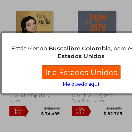
Estás viendo
Buscalibre Colombia
, pero 
Estados Unidos
Ir a Estados Unidos
Carta de Mama
Policing the City: An
Ethno-Graphic (en
Inglés)
Diaz RegueraRaquel
Fassin, Didier ; Debomy,
Me quedo aquí
Frédéric ; Raynal, Jake
Nubeocho, Tapa Dura,
Other Press (NY), 2022,
Nuevo
Tapa Dura, Nuevo
$ 257.721
$ 138.3
45%
45%
dcto.
dcto.
$ 141.747
$ 76.1