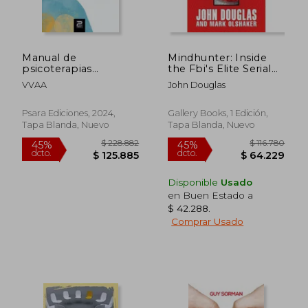
Manual de
Mindhunter: Inside
psicoterapias
the Fbi's Elite Serial
cognitivas y
Crime Unit (en Inglés)
VVAA
John Douglas
conductuales
Psara Ediciones, 2024,
Gallery Books, 1 Edición,
Tapa Blanda, Nuevo
Tapa Blanda, Nuevo
Disponible
Usado
en Buen Estado a
$ 42.288
.
Comprar Usado