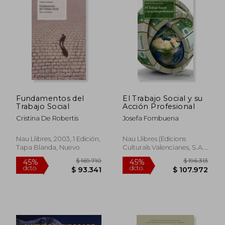
$ 177.181
$ 184.1
45%
45%
dcto.
dcto.
$ 97.450
$ 101.2
Fundamentos del
El Trabajo Social y su
Trabajo Social
Acción Profesional
Cristina De Robertis
Josefa Fombuena
Nau Llibres, 2003, 1 Edición,
Nau Llibres (Edicions
Tapa Blanda, Nuevo
Culturals Valencianes, S.A.),
2020, Nuevo