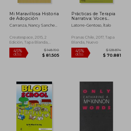
Mi Maravillosa Historia
Prácticas de Terapia
de Adopción
Narrativa: Voces
Latinoamericanas
Carranza, Nancy Sanchez ;
Latorre-Gentoso, Ítalo
Tejiendo Relatos
Rodriguez, Alvaro Guerrero
Preferidos
; Gutierrez, Amelia
Createspace, 2015, 2
Pranas Chile, 2017, Tapa
Rodriguez
Edición, Tapa Blanda,
Blanda, Nuevo
Nuevo
$ 150.385
$ 135.5
45%
45%
dcto.
dcto.
$ 82.712
$ 74.5