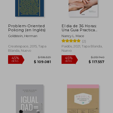
Problem-Oriented
El dia de 36 Horas:
Policing (en Inglés)
Una Guia Practica
Para las Familias y
Goldstein, Herman
Nancy L. Mace
Cuidadoresde
(2)
Enfermos de
Alzheimer y Otras
Createspace, 2015, Tapa
Paidós, 2021, Tapa Blanda,
Demencias: Nueva ed.
Blanda, Nuevo
Nuevo
Rev. Y Act.
$ 198.329
$ 213.7
45%
45%
dcto.
dcto.
$ 109.081
$ 117.5