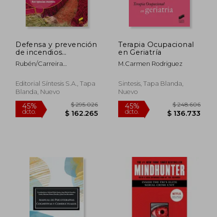
Defensa y prevención
Terapia Ocupacional
de incendios
en Geriatría
forestales (Turismo y
Rubén/Carreira
M.Carmen Rodriguez
varias ciclos,Agraria)
Fernández, Raquel/Iglesias
Montes, Roi Garrido Rivero
Editorial Síntesis S.A., Tapa
Sintesis, Tapa Blanda,
Blanda, Nuevo
Nuevo
$ 154.170
$ 278.6
45%
45%
dcto.
dcto.
$ 84.794
$ 153.2