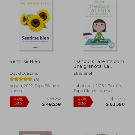
$ 30.000
$ 70.0
6%
6%
dcto.
dcto.
$ 28.200
$ 65.8
Sentirse Bien
Tranquils i atents com
una granota: La
meditació per als
David D. Burns
Eline Snel
infants segons el
(8)
mètode mindfulness
(en Catalán)
Aquari, 2022, Tapa Blanda,
Labutxaca, 2015, 1 Edición,
Nuevo
Tapa Blanda, Nuevo