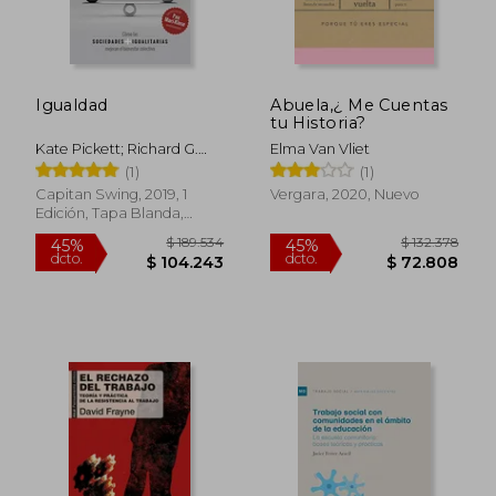
Igualdad
Abuela,¿ Me Cuentas
tu Historia?
Kate Pickett; Richard G.
Elma Van Vliet
Wilkinson
(1)
(1)
Capitan Swing, 2019, 1
Vergara, 2020, Nuevo
Edición, Tapa Blanda,
Nuevo
$ 189.534
$ 132.3
45%
45%