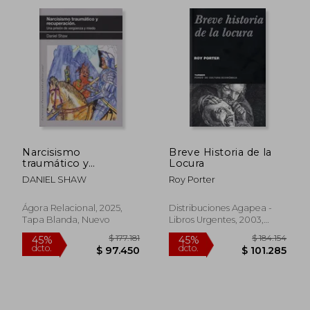
$ 135.445
$ 150.3
45%
45%
dcto.
dcto.
$ 74.495
$ 82.7
Narcisismo
Breve Historia de la
traumático y
Locura
recuperación. Una
DANIEL SHAW
Roy Porter
prisión de vergüenza
Ágora Relacional, 2025,
Distribuciones Agapea -
Tapa Blanda, Nuevo
Libros Urgentes, 2003,
Tapa Blanda, Nuevo