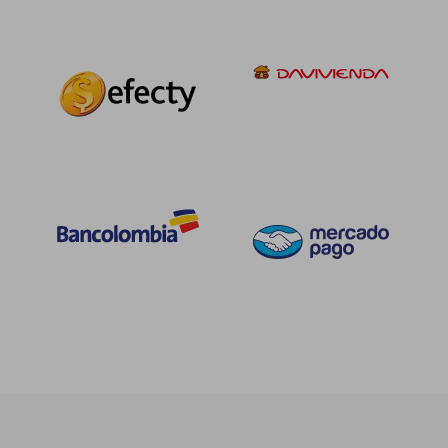
$ 169.710
$ 196.
45%
45%
dcto.
dcto.
$ 93.341
$ 107.9