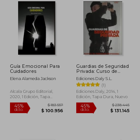
$ 75.000
$ 202.0
6%
45%
dcto.
dcto.
$ 70.500
$ 111.1
Guía Emocional Para
Guardias de Seguridad
Cuidadores
Privada: Curso de
Seguridad y
Elena Alameda Jackson
Ediciones Daly S.L.
Protección
(1)
Alcala Grupo Editorial,
Ediciones Daly, 2014, 1
2020, 1 Edición, Tapa
Edición, Tapa Dura, Nuevo
Blanda, Nuevo