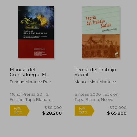
Manual del
Teoria del Trabajo
Contrafuego. El
Social
Manejo del Fuego en
Enrique Martinez Ruiz
Manuel Moix Martinez
la Extincion de
Incendios Forestales
Mundi Prensa, 2011, 2
Sintesis, 2006, 1 Edición,
Edición, Tapa Blanda,
Tapa Blanda, Nuevo
Nuevo