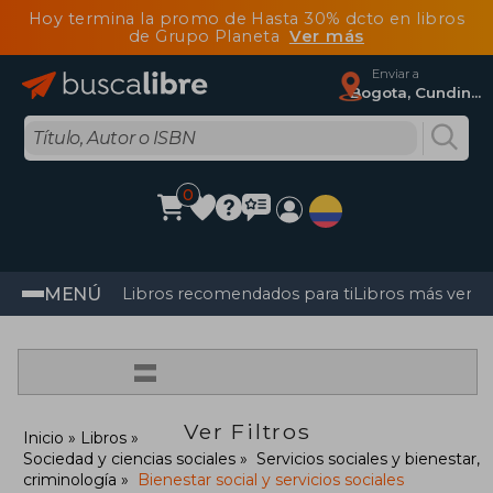
Hoy termina la promo de Hasta 30% dcto en libros
de Grupo Planeta
Ver más
Enviar a
Bogota, Cundinamarca
0
MENÚ
Libros recomendados para ti
Libros más vendi
=
Ver Filtros
Inicio
Libros
Sociedad y ciencias sociales
Servicios sociales y bienestar,
criminología
Bienestar social y servicios sociales