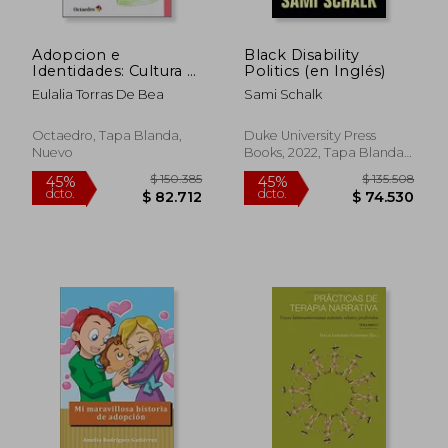
Adopcion e
Black Disability
Identidades: Cultura y
Politics (en Inglés)
Raza en la
Eulalia Torras De Bea
Sami Schalk
Integracion Familiar y
Social
Octaedro, Tapa Blanda,
Duke University Press
Nuevo
Books, 2022, Tapa Blanda,
$ 143.647
$ 118.9
45%
45%
Nuevo
dcto.
dcto.
$ 79.006
$ 65.3