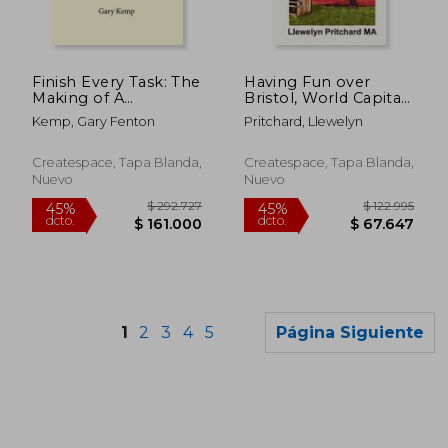
Finish Every Task: The
Having Fun over
Making of A
Bristol, World Capital
Competition Glider
of Hot Air Ballooning:
Kemp, Gary Fenton
Pritchard, Llewelyn
Pilot (en Inglés)
How many of these
tourist attractions can
you identify? (en
Createspace, Tapa Blanda,
Createspace, Tapa Blanda,
Yoruba)
Nuevo
Nuevo
1
2
3
4
5
Página Siguiente
$ 219.319
$ 131.
45%
45%