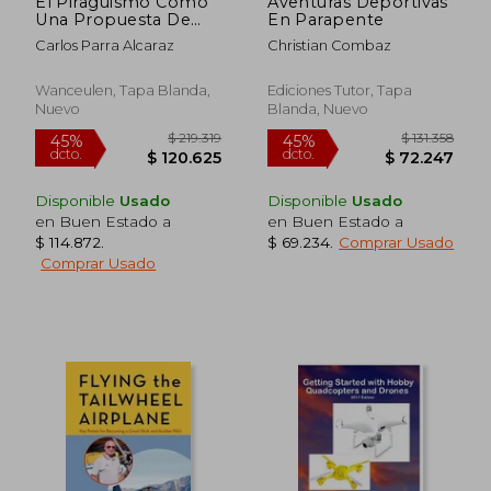
El Piragüismo Como
Aventuras Deportivas
Una Propuesta De
En Parapente
Enseñanza Recreativa
Carlos Parra Alcaraz
Christian Combaz
Wanceulen, Tapa Blanda,
Ediciones Tutor, Tapa
Nuevo
Blanda, Nuevo
Disponible
Usado
Disponible
Usado
en Buen Estado a
en Buen Estado a
$ 114.872
.
$ 69.234
.
Comprar Usado
Comprar Usado
$ 260.328
$ 526.1
45%
45%
dcto.
dcto.
$ 143.180
$ 289.3