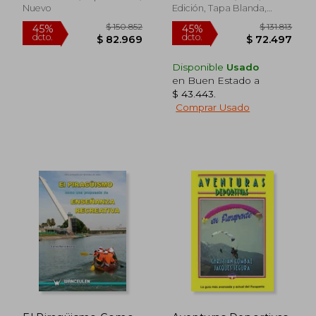
Nuevo
Edición, Tapa Blanda,
Nuevo
Disponible
Usado
en Buen Estado a
$ 43.443
.
Comprar Usado
$ 91.014
$ 151.
45%
45%
dcto.
dcto.
$ 50.058
$ 83.2