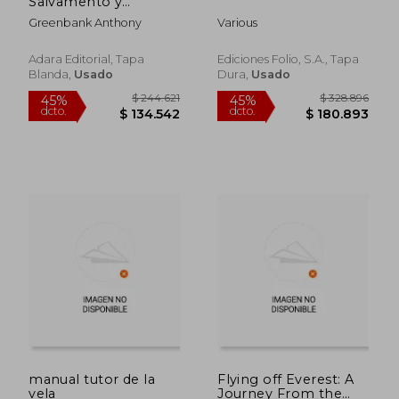
Salvamento y
Socorrismo
Greenbank Anthony
Various
Adara Editorial, Tapa
Ediciones Folio, S.A., Tapa
Blanda,
Usado
Dura,
Usado
$ 192.366
$ 213.9
45%
45%
dcto.
dcto.
$ 105.801
$ 117.6
manual tutor de la
Flying off Everest: A
vela
Journey From the