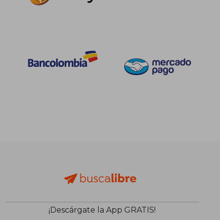
$ 192.030
$ 78.9
45%
45%
dcto.
dcto.
$ 105.616
$ 43.3
¡Descárgate la App GRATIS!