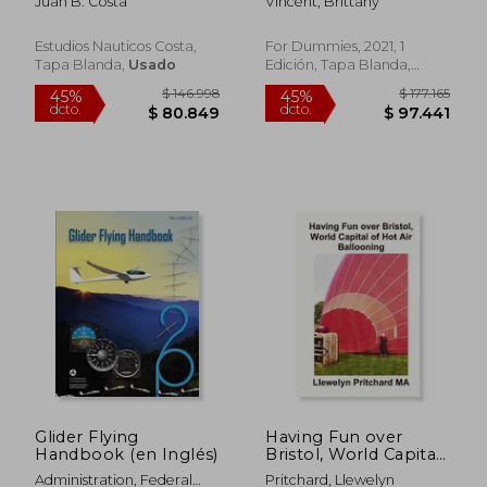
Juan B. Costa
Vincent, Brittany
Estudios Nauticos Costa,
For Dummies, 2021, 1
Tapa Blanda,
Usado
Edición, Tapa Blanda,
Nuevo
Glider Flying
Having Fun over
Handbook (en Inglés)
Bristol, World Capital
of Hot Air Ballooning:
Administration, Federal
Pritchard, Llewelyn