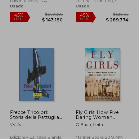
Editorial Noray, S.a.,
Editorial Paidotribo, S.l.,
Usado
Usado
$ 97.884
$ 89.7
45%
45%
dcto.
dcto.
$ 53.836
$ 49.3
Frecce Tricolori:
Fly Girls: How Five
Storia della Pattuglia
Daring Women
Acrobatica Nazionale
Defied all Odds and
VV, Aa
O'Brien, Keith
(en Italiano)
Made Aviation History
(en Inglés)
Edizioni R.E.I., Tapa Blanda,
Mariner Books, 2019, N/A