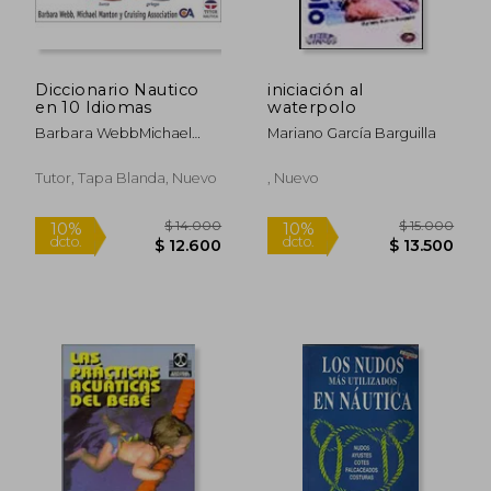
Diccionario Nautico
iniciación al
en 10 Idiomas
waterpolo
Barbara WebbMichael
Mariano García Barguilla
Manton
Tutor, Tapa Blanda, Nuevo
, Nuevo
$ 14.000
$ 15.0
10%
10%
dcto.
dcto.
$ 12.600
$ 13.5