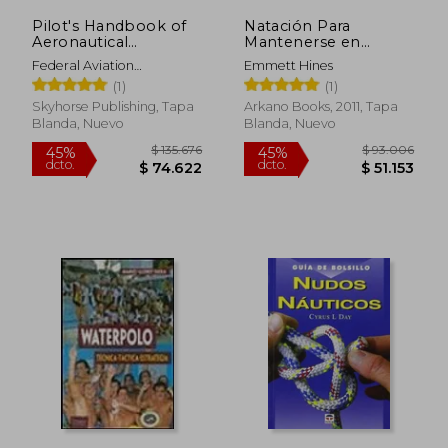
Pilot's Handbook of
Natación Para
Aeronautical
Mantenerse en
Knowledge (2024):
Forma: 60 Ejercicios
Federal Aviation
Emmett Hines
Faa-H-8083-25c (en
Para Mejorar la
Administration (FAA)
(1)
(1)
Inglés)
Técnica, la Resistencia
y la Velocidad
Skyhorse Publishing, Tapa
Arkano Books, 2011, Tapa
Blanda, Nuevo
Blanda, Nuevo
$ 15.000
$ 144.9
10%
35%
dcto.
dcto.
$ 13.500
$ 94.1