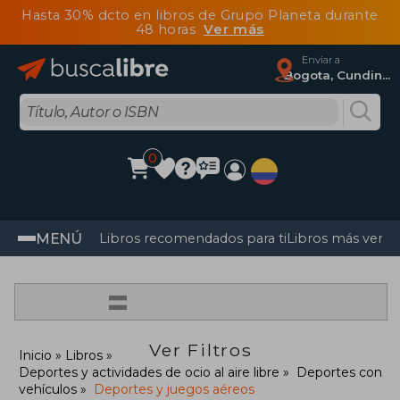
Hasta 30% dcto en libros de Grupo Planeta durante
48 horas
Ver más
Enviar a
Bogota, Cundinamarca
0
MENÚ
Libros recomendados para ti
Libros más vendi
=
Ver Filtros
Inicio
Libros
Deportes y actividades de ocio al aire libre
Deportes con
vehículos
Deportes y juegos aéreos