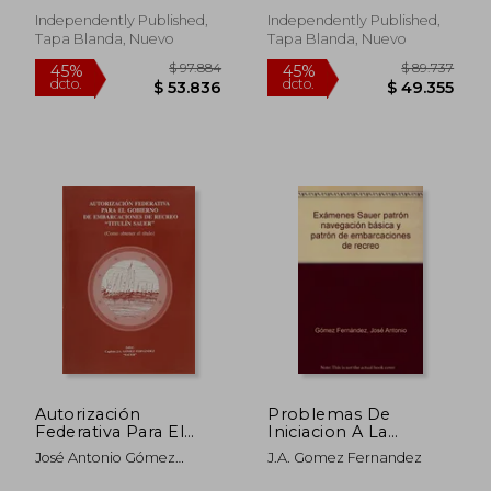
ancora! (en Italiano)
statistique de score
de golf avec tableaux
Independently Published,
Independently Published,
Carnet d'entraîne (en
Tapa Blanda, Nuevo
Tapa Blanda, Nuevo
Francés)
$ 167.086
$ 122.9
45%
45%
dcto.
dcto.
$ 91.898
$ 67.6
Autorización
Problemas De
Federativa Para El
Iniciacion A La
Gobierno De
Navegacion Sauer
José Antonio Gómez
J.A. Gomez Fernandez
Embarcaciones
Fernández