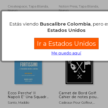
Adults ; Alex Summer
Createspace, Tapa Blanda,
Notion Press, Tapa Blanda,
Nuevo
Nuevo
$ 146.998
$ 177.
45%
45%
dcto.
dcto.
$ 80.849
$ 97.4
Estás viendo
Buscalibre Colombia
, pero 
Estados Unidos
Ir a Estados Unidos
Me quedo aquí
Ecco Perche' Il
Carnet de Bord Golf:
Napoli E' Una Squadra
Cahier de notes pour
Fortissimi: ... e
un passionné de golf
Santo, Maddio
Cadeaux Pour Golfeur,
vinceremo ancora e
Livret de suivi
Carnets De Golf