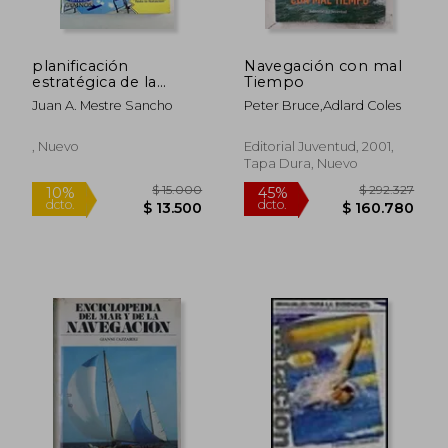
planificación
Navegación con mal
estratégica de la
Tiempo
gestión de piscinas
Juan A. Mestre Sancho
Peter Bruce,Adlard Coles
, Nuevo
Editorial Juventud, 2001,
Tapa Dura, Nuevo
$ 15.000
$ 292.3
10%
45%
dcto.
dcto.
$ 13.500
$ 160.7