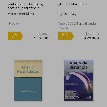
waterpolo: técnica,
Nudos Nauticos
táctica, estrategia
Mario Lloret Riera
Cyrus L. Day
, Nuevo
Tutor, 2003, Tapa Blanda,
Nuevo
$ 135.676
$ 93.0
45%
45%
dcto.
dcto.
$ 74.622
$ 51.1