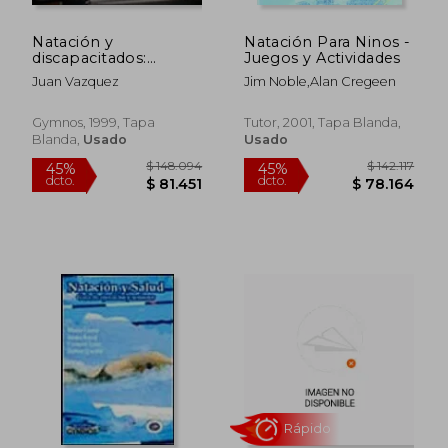
Natación y
Natación Para Ninos -
$ 116.612
$ 129.2
45%
45%
discapacitados:
Juegos y Actividades
dcto.
dcto.
$ 64.137
$ 71.0
Intervención en el
Juan Vazquez
Jim Noble,Alan Cregeen
medio acuático
Gymnos, 1999, Tapa
Tutor, 2001, Tapa Blanda,
Blanda,
Usado
Usado