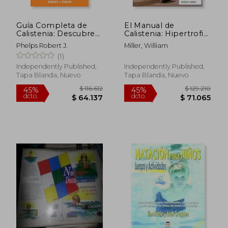
$ 139.626
$ 15.0
45%
10%
dcto.
dcto.
$ 76.794
$ 13.5
Guía Completa de
El Manual de
Calistenia: Descubre
Calistenia: Hipertrofia
los Mejores
y Fuerza del Cuerpo
Phelps Robert J.
Miller, William
Entrenamientos de
Libre. Los mejores
(1)
Cuerpo Libre. La Guía
ejercicios, tablas de
Ilustrada Para
entrenamiento y
Independently Published,
Independently Published,
Aumentar la Fuerza,
nutrición específica
Tapa Blanda, Nuevo
Tapa Blanda, Nuevo
la Hipertrofia y la ma
para aum