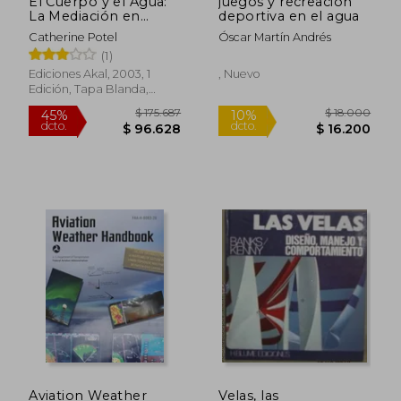
El Cuerpo y el Agua:
juegos y recreación
La Mediación en
deportiva en el agua
Psicomotricidad
Catherine Potel
Óscar Martín Andrés
(1)
Ediciones Akal, 2003, 1
, Nuevo
Edición, Tapa Blanda,
Usado
$ 128.967
$ 312.2
45%
45%
dcto.
dcto.
$ 70.932
$ 171.7
Aviation Weather
Velas, las