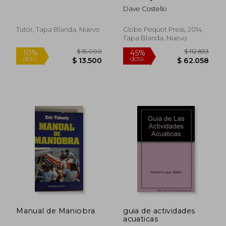
Summit to the sea
Dave Costello
(en Inglés)
Tutor, Tapa Blanda, Nuevo
Globe Pequot Press, 2014,
Tapa Blanda, Nuevo
$ 244.621
$ 328.8
45%
45%
dcto.
dcto.
$ 134.542
$ 180.8
Manual de Maniobra
guia de actividades
acuaticas