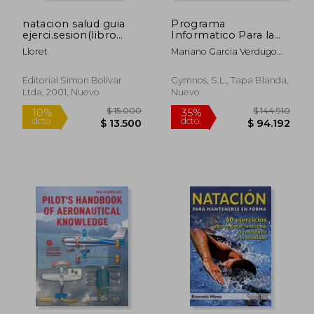
natacion salud guia
Programa
ejerci.sesion(libro
Informatico Para la
ficha)
Planificacion y
Lloret
Mariano Garcia Verdugo
Control de la Resist
$ 148.094
$ 142.
45%
45%
Delmas
Encia del Nadador
dcto.
dcto.
$ 81.451
$ 78.1
Editorial Simon Bolivar
Gymnos, S.L., Tapa Blanda,
Ltda, 2001, Nuevo
Nuevo
Rápido