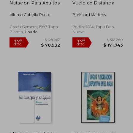
Natacion Para Adultos
Vuelo de Distancia
Alfonso Cabello Prieto
Burkhard Martens
Grada Gymnos, 1997, Tapa
Perfils, 2014, Tapa Dura,
Blanda,
Usado
Nuevo
$ 15.000
$ 30.0
10%
10%
dcto.
dcto.
$ 13.500
$ 27.0