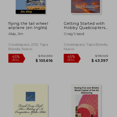
flying the tail wheel
Getting Started with
airplane (en Inglés)
Hobby Quadcopters
and Drones: Learn
Alsip, Jim
Craig S Issod
about, buy and fly
these amazing aerial
vehicles
Createspace, 2012, Tapa
Createspace, Tapa Blanda,
Blanda, Nuevo
Nuevo
$ 150.852
$ 131.
45%
45%
dcto.
dcto.
$ 82.969
$ 72.4