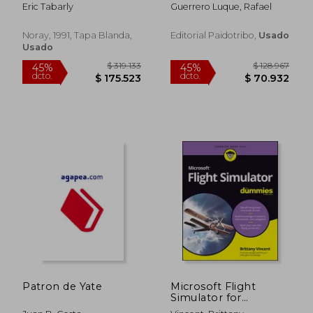
Eric Tabarly
Guerrero Luque, Rafael
Noray, 1991, Tapa Blanda,
Editorial Paidotribo,
Usado
Usado
Patron de Yate
Microsoft Flight
$ 15.000
$ 112.
10%
45%
Simulator for
dcto.
dcto.
$ 13.500
$ 62.0
Dummies (en Inglés)