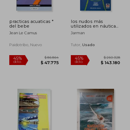
practicas acuaticas *
los nudos más
del bebe
utilizados en náutica
(r) (5a.edic.1998)
Jean Le Camus
Jarman
Paidotribo, Nuevo
Tutor,
Usado
$ 86.864
$ 260.3
45%
45%
dcto.
dcto.
$ 47.775
$ 143.1