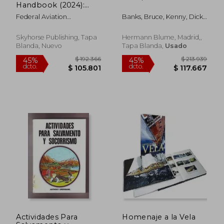
Handbook (2024):
Faa-H-8083-28 (en
Federal Aviation
Banks, Bruce, Kenny, Dick,
Inglés)
Administration (FAA)
Regueiro González-Barros,
Antoniotr.
Skyhorse Publishing, Tapa
Hermann Blume, Madrid,,
Blanda, Nuevo
Tapa Blanda,
Usado
$ 175.687
$ 18.0
45%
10%
dcto.
dcto.
$ 96.628
$ 16.2
Actividades Para
Homenaje a la Vela