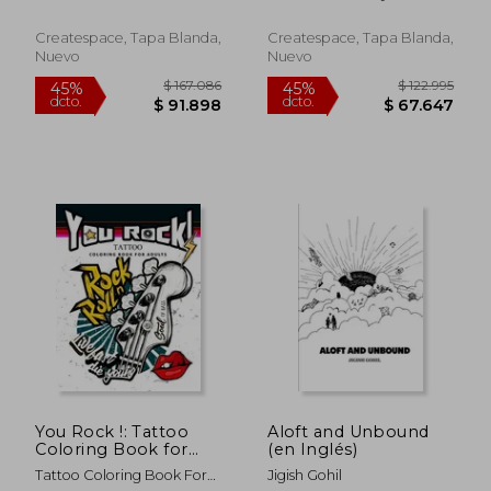
How many of these
$ 319.133
$ 128.9
45%
45%
Aviation ; Transportation, U.
tourist attractions can
dcto.
dcto.
$ 175.523
$ 70.9
S. Department Of
you identify? (en
Createspace, Tapa Blanda,
Createspace, Tapa Blanda,
Vietnamita)
Nuevo
Nuevo
You Rock !: Tattoo
Aloft and Unbound
Coloring Book for
(en Inglés)
Adults (en Inglés)
Tattoo Coloring Book For
Jigish Gohil