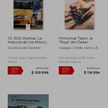
10. 000 Vueltas: La
Himoinsa Team, la
Historia de los Miticos
"Roja" del Dakar
kit car y la era Dorada
David Durán Centeno
Vázquez Conde, Víctor,Lillo
del Nacional de
Martínez, Sergio
Asfalto
Circulo Rojo, Tapa Blanda,
Circulo Rojo, 2018, Tapa
Nuevo
Blanda, Nuevo
$ 199.993
$ 212.6
45%
45%
dcto.
dcto.
$ 109.996
$ 116.9