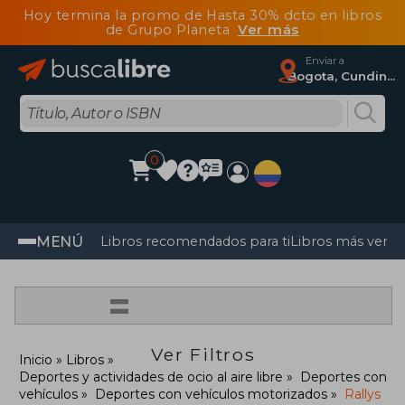
Hoy termina la promo de Hasta 30% dcto en libros
de Grupo Planeta
Ver más
Enviar a
Bogota, Cundinamarca
0
MENÚ
Libros recomendados para ti
Libros más vendi
=
Ver Filtros
Inicio
Libros
Deportes y actividades de ocio al aire libre
Deportes con
vehículos
Deportes con vehículos motorizados
Rallys