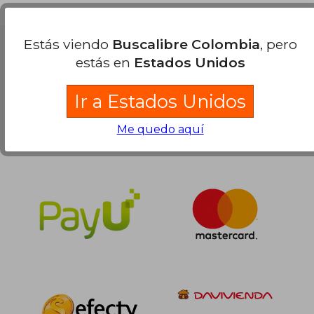
$ 233.000
45%
dcto.
$ 128.150
Estás viendo
Buscalibre Colombia
, pero
Nuestras Formas de Pago
estás en
Estados Unidos
Ir a Estados Unidos
Me quedo aquí