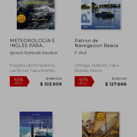
dcto.
dcto.
$ 155.355
$ 79.3
METEOROLOGÍA E
Patron de
INGLÉS PARA
Navegacion Basica
CAPITÁN DE YATE.
Ignacio Barbudo Escobar
P. Buil
MÓDULO GENÉRICO
(en Español, Inglés)
Fragata Libros Náuticos,
Omega, 1 Edición, Tapa
Las Rozas, Tapa Blanda,
Blanda, Nuevo
Nuevo