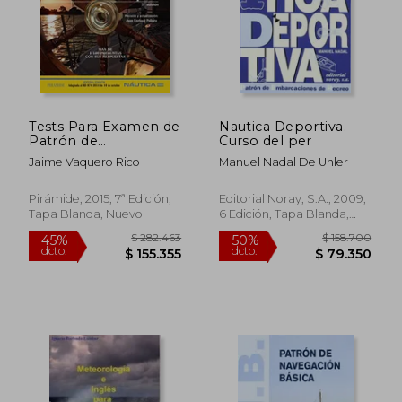
Tests Para Examen de
Nautica Deportiva.
Patrón de
Curso del per
Embarcaciones de
Jaime Vaquero Rico
Manuel Nadal De Uhler
Recreo
Pirámide, 2015, 7ª Edición,
Editorial Noray, S.A., 2009,
Tapa Blanda, Nuevo
6 Edición, Tapa Blanda,
Nuevo
$ 282.463
$ 158.7
45%
50%