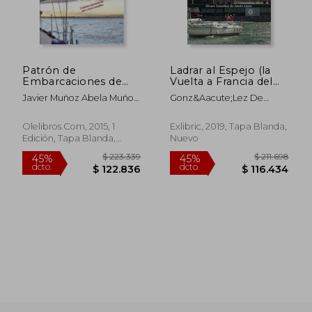
Patrón de
Ladrar al Espejo (la
Embarcaciones de
Vuelta a Francia del
Recreo
Corto Maltés)
Javier Muñoz Abela Muñoz
Gonz&Aacute;Lez De
Abela
Aledo Linos, &Aacute;Lvaro
$ 200.669
$ 182.0
45%
45%
dcto.
dcto.
$ 110.368
$ 100.1
Olelibros.Com, 2015, 1
Exlibric, 2019, Tapa Blanda,
Edición, Tapa Blanda,
Nuevo
Nuevo