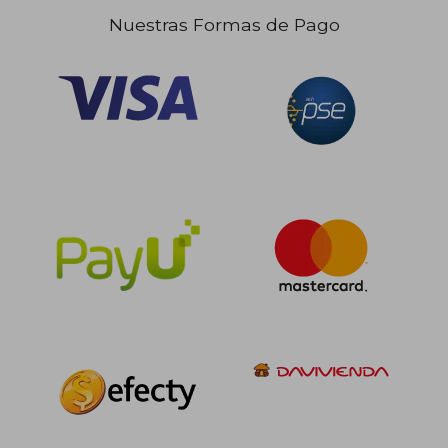
Nuestras Formas de Pago
$ 223.339
$ 211.
45%
45%
dcto.
dcto.
$ 122.836
$ 116.4