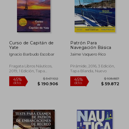
Curso de Capitán de
Patrón Para
Yate
Navegación Básica
Ignacio Barbudo Escobar
Jaime Vaquero Rico
Fragata Libros Náuticos,
Pirámide, 2016, 3 Edición,
2019, 1 Edición, Tapa
Tapa Blanda, Nuevo
Blanda, Nuevo
$ 347.102
$ 108.8
45%
45%
dcto.
dcto.
$ 190.906
$ 59.8