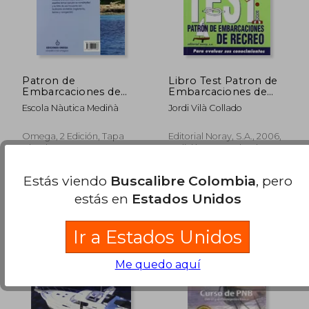
$ 204.576
$ 278.2
45%
45%
dcto.
dcto.
$ 112.517
$ 153.0
Patron de
Libro Test Patron de
Embarcaciones de
Embarcaciones de
Recreo n
Recreo
Escola Nàutica Mediñà
Jordi Vilà Collado
Omega, 2 Edición, Tapa
Editorial Noray, S.A., 2006,
Blanda, Nuevo
1 Edición, Tapa Blanda,
Nuevo
Estás viendo
Buscalibre Colombia
, pero
estás en
Estados Unidos
Ir a Estados Unidos
Me quedo aquí