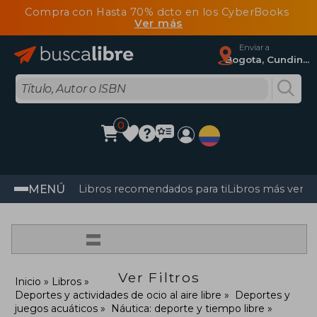
Compra con Hasta 70% dcto en los CyberBooks
Ver más
Enviar a
Bogota, Cundinamarca
0
MENÚ
Libros recomendados para ti
Libros más vendi
=
Ver Filtros
Inicio
Libros
Deportes y actividades de ocio al aire libre
Deportes y
juegos acuáticos
Náutica: deporte y tiempo libre