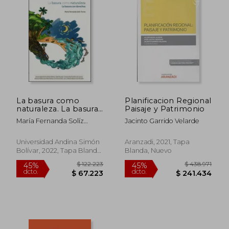
La basura como
Planificacion Regional
naturaleza. La basura
Paisaje y Patrimonio
con derechos
María Fernanda Solíz
Jacinto Garrido Velarde
Torres
$ 168.042
$ 122.2
45%
45%
Universidad Andina Simón
Aranzadi, 2021, Tapa
dcto.
dcto.
$ 92.423
$ 67.2
Bolívar, 2022, Tapa Blanda,
Blanda, Nuevo
Nuevo