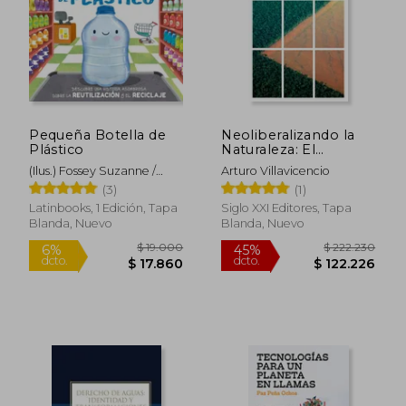
Pequeña Botella de
Neoliberalizando la
Plástico
Naturaleza: El
Capitalismo y la Crisis
(Ilus.) Fossey Suzanne /
Arturo Villavicencio
Ecológica
Bohorquez Gisela
(3)
(1)
Latinbooks, 1 Edición, Tapa
Siglo XXI Editores, Tapa
Blanda, Nuevo
Blanda, Nuevo
$ 19.000
$ 222.2
6%
45%
dcto.
dcto.
$ 17.860
$ 122.2