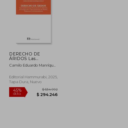
DERECHO DE
ÁRIDOS Las
Competencias
Camilo Eduardo Manríquez
Municipales en
Bocaz
Materia de Extracción
y Procesamiento de
Editorial Hammurabi, 2025,
Áridos: Problemas
Tapa Dura, Nuevo
Contemporáneos
$ 122.223
$ 438.9
45%
45%
dcto.
dcto.
$ 67.223
$ 241.4