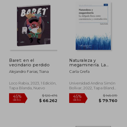
$ 145.019
$ 1.287.
45%
45%
dcto.
dcto.
$ 79.760
$ 708.2
Baret: en el
Naturaleza y
vecindario perdido
megaminería. La
delgada línea entre
Alejandro Farias; Tiana
Carla Grefa
coexistencia y
contradicción
Loco Rabia, 2023, 1 Edición,
Universidad Andina Simón
Tapa Blanda, Nuevo
Bolívar, 2022, Tapa Blanda,
Nuevo