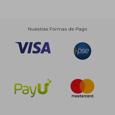
Nuestras Formas de Pago
$ 534.992
45%
dcto.
$ 294.246