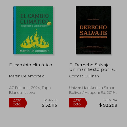
dcto.
dcto.
$ 90.281
$ 63.6
El cambio climático
El Derecho Salvaje.
Un manifiesto por la
justicia de la Tierra
Martín De Ambrosio
Cormac Cullinan
AZ Editorial, 2024, Tapa
Universidad Andina Simón
Blanda, Nuevo
Bolívar / Huaponi Ed, 2019,
Tapa Blanda, Nuevo