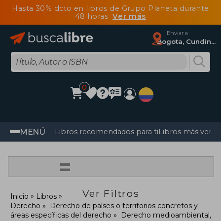
Hasta 30% dcto en libros de Grupo Planeta durante
48 horas
Ver más
Enviar a
Bogota, Cundinamarca
0
MENÚ
Libros recomendados para ti
Libros más vendi
=
Ver Filtros
Inicio
Libros
Derecho
Derecho de países o territorios concretos y
áreas específicas del derecho
Derecho medioambiental,