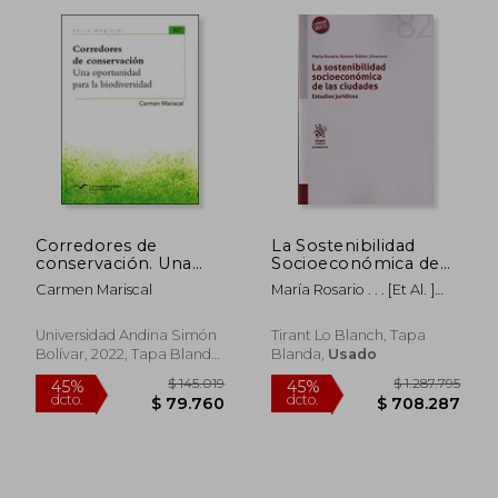
$ 94.756
$ 167.
45%
45%
dcto.
dcto.
$ 52.116
$ 92.2
Corredores de
La Sostenibilidad
conservación. Una
Socioeconómica de
oportunidad para la
las Ciudades. Estudios
Carmen Mariscal
María Rosario . . . [Et Al. ]
biodiversidad
Jurídicos
Alonso Ibáñez
Universidad Andina Simón
Tirant Lo Blanch, Tapa
Bolívar, 2022, Tapa Blanda,
Blanda,
Usado
Nuevo