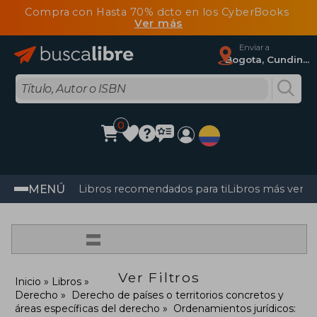
Compra con Hasta 70% dcto en los CyberBooks
Ver más
Enviar a
Bogota, Cundinamarca
0
MENÚ
Libros recomendados para ti
Libros más vendi
=
Ver Filtros
Inicio
Libros
Derecho
Derecho de países o territorios concretos y
áreas específicas del derecho
Ordenamientos jurídicos: