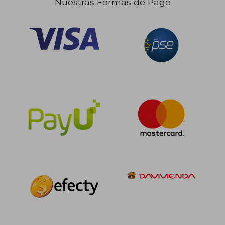
Nuestras Formas de Pago
$ 238.675
$ 323.0
10%
10%
dcto.
dcto.
$ 214.808
$ 290.7