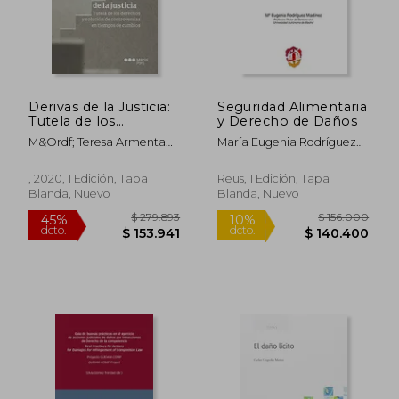
Derivas de la Justicia:
Seguridad Alimentaria
Tutela de los
y Derecho de Daños
Derechos y Solución
M&Ordf; Teresa Armenta
María Eugenia Rodríguez
de Controversias en
Deu
Martínez
Tiempos de Cambio
, 2020, 1 Edición, Tapa
Reus, 1 Edición, Tapa
Blanda, Nuevo
Blanda, Nuevo
$ 279.893
$ 156.0
45%
10%
dcto.
dcto.
$ 153.941
$ 140.4