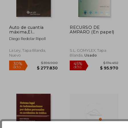
$ 224.713
$ 223.7
10%
10%
dcto.
dcto.
$ 202.242
$ 201.3
Auto de cuantía
RECURSO DE
máxima,El
AMPARO (En papel)
(Monografías Proceso
Diego Redolar Ripoll
Civil Práctico)
La Ley, Tapa Blanda,
S.L. GOMYLEX, Tapa
Nuevo
Blanda,
Usado