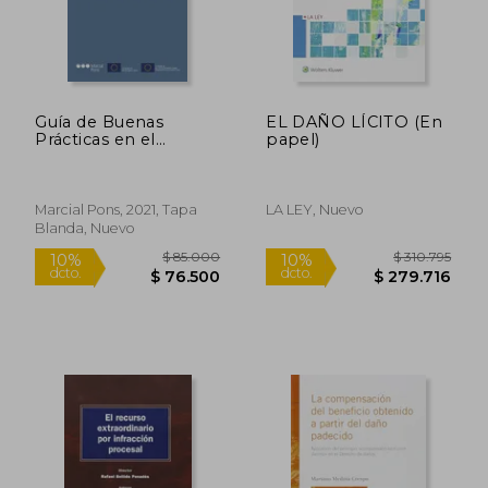
Guía de Buenas
EL DAÑO LÍCITO (En
Prácticas en el
papel)
Ejercicio de Acciones
Judiciales de Daños
por Infracciones de
Derecho de la
Marcial Pons, 2021, Tapa
LA LEY, Nuevo
Competencia
Blanda, Nuevo
$ 85.000
$ 310.7
10%
10%
dcto.
dcto.
$ 76.500
$ 279.7