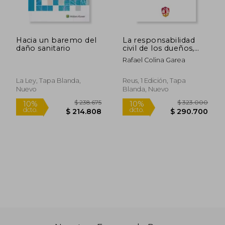
Hacia un baremo del
La responsabilidad
$ 159.530
$ 818.0
10%
45%
daño sanitario
civil de los dueños,
dcto.
dcto.
$ 143.577
$ 449.9
poseedores y
Rafael Colina Garea
usuarios de animales:
Un análisis desde la
interpretación
La Ley, Tapa Blanda,
Reus, 1 Edición, Tapa
jurisprudencial del art.
Nuevo
Blanda, Nuevo
1905 C.c. (Derecho de
Daños)