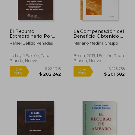
El Recurso
La Compensación del
Extraordinario Por
Beneficio Obtenido a
Infracción Procesal
Partir del Daño
Rafael Bellido Penadés
Mariano Medina Crespo
(Monografías Proceso
Padecido: Aplicación
Civil Práctico)
del Principio
"Compensatio Lucri
La Ley, 1 Edición, Tapa
Bosch, 2015, 1 Edición, Tapa
cum Damno" en el
Blanda, Nuevo
Blanda, Nuevo
Derecho de Daños