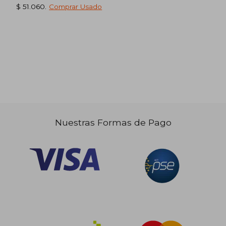
$ 51.060
.
Comprar Usado
Nuestras Formas de Pago
$ 121.313
$ 304.8
45%
45%
dcto.
dcto.
$ 66.722
$ 167.6