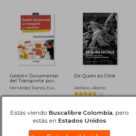
$ 121.313
$ 2.494.7
45%
45%
dcto.
dcto.
$ 66.722
$ 1.372.1
Gestión Documental
De Quién es Chile
del Transporte por
Carretera: 55 Modelos
Hernández Ramos, Eva
Arellano, Alberto
Para Gestionar Desde
María
(2)
la Oferta Hasta la
Entrega de la
Icg Marge, Sl, 2020, 1
Catalonia, 2023, Tapa
Mercancía: 0
Edición, Tapa Blanda,
Blanda, Nuevo
(Biblioteca de
Nuevo
Estás viendo
Buscalibre Colombia
, pero
Logística)
estás en
Estados Unidos