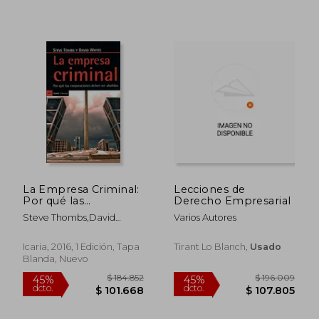
$ 134.468
$ 97.0
45%
10%
dcto.
dcto.
$ 73.957
$ 87.3
La Empresa Criminal:
Lecciones de
Por qué las
Derecho Empresarial
Corporaciones
Steve Thombs,David
Varios Autores
Deben ser Abolidas
Whyte
Icaria, 2016, 1 Edición, Tapa
Tirant Lo Blanch,
Usado
Blanda, Nuevo