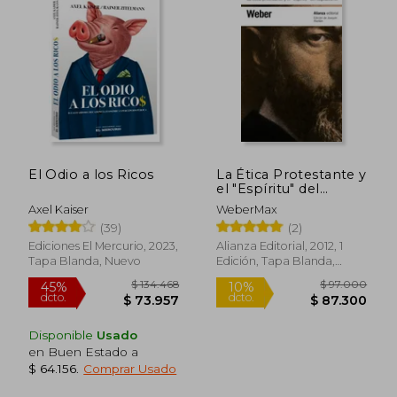
El Odio a los Ricos
La Ética Protestante y
el "Espíritu" del
Capitalismo
Axel Kaiser
WeberMax
(39)
(2)
Ediciones El Mercurio, 2023,
Alianza Editorial, 2012, 1
Tapa Blanda, Nuevo
Edición, Tapa Blanda,
Nuevo
Disponible
Usado
en Buen Estado a
$ 64.156
.
Comprar Usado