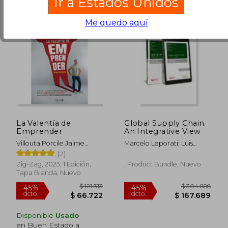
Ir a Estados Unidos
Me quedo aquí
$ 172.629
$ 86.3
45%
10%
dcto.
dcto.
$ 94.946
$ 77.7
La Valentía de
Global Supply Chain.
Emprender
An Integrative View
Villouta Porcile Jaime
Marcelo Leporati; Luis
Orlando
Martul V&Aacute;Zquez;
(2)
Manuel Morales Contreras
Zig-Zag, 2023, 1 Edición,
, Product Bundle, Nuevo
Tapa Blanda, Nuevo
Disponible
Usado
en Buen Estado a