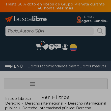
Hasta 30% dcto en libros de Grupo Planeta durante
48 horas
Ver más
Enviar a
Bogota, Cundinamarca
0
MENÚ
Libros recomendados para ti
Libros más vendi
=
Ver Filtros
Inicio
Libros
Derecho
Derecho internacional
Derecho internacional
público
Derecho Internacional público: Derecho