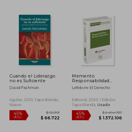
$ 184.852
$ 196.0
45%
45%
dcto.
dcto.
$ 101.668
$ 107.8
Cuando el Liderazgo
Memento
no es Suficiente
Responsabilidad
Social Corporativa
David Fischman
Lefebvre-El Derecho
Aguilar, 2001, Tapa Blanda,
Editorial, 2020, 1 Edición,
Nuevo
Tapa Blanda,
Usado