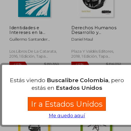
Identidades e
Derechos Humanos
Intereses en la
Desarrollo y
Cooperación Sur-Sur:
Descolonización: La
Guillermo Santander
Daniel Maul
Los Casos de Chile,
Organización
Campos
Venezuela y Brasil
Internacional del
(Los Libros de la
Trabajo Entre 1940 y
Los Libros De La Catarata,
Plaza Y Valdés Editores,
Catarata)
1970
2016, 1 Edición, Tapa
2018, 1 Edición, Tapa
Blanda, Nuevo
Blanda, Nuevo
$ 947.152
$ 90.0
45%
6%
dcto.
dcto.
Estás viendo
Buscalibre Colombia
, pero
$ 520.933
$ 84.6
estás en
Estados Unidos
Ir a Estados Unidos
Me quedo aquí