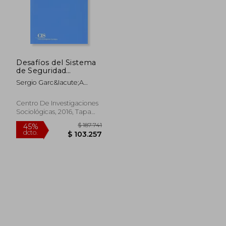
$ 285.000
$ 620.6
6%
55%
dcto.
dcto.
$ 267.900
$ 279.3
Desafíos del Sistema
de Seguridad
Colectiva de la onu
Sergio Garc&Iacute;A
Magari&Ntilde;O
Centro De Investigaciones
Sociológicas, 2016, Tapa
Blanda, Nuevo