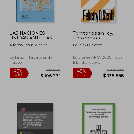
LAS NACIONES
Territorios sin ley.
UNIDAS ANTE LAS
Entornos de
GUERRAS
inseguridad /
Alfonso Jesús Iglesias
Felicity D. Scott.
YUGOSLAVAS
Arquitecturas de
Velasco
Traducción De Moisés
$ 424.626
$ 114.6
45%
45%
contrainsurgencia
Puente
dcto.
dcto.
$ 233.544
$ 63.0
Dykinson, Tapa Blanda,
Ediciones ARQ, 2026, Tapa
Nuevo
Blanda, Nuevo