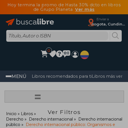
Hoy termina la promo de Hasta 30% dcto en libros
de Grupo Planeta
Ver más
Enviar a
Bogota, Cundinamarca
0
MENÚ
Libros recomendados para ti
Libros más vendi
=
Ver Filtros
Inicio
Libros
Derecho
Derecho internacional
Derecho internacional
público
Derecho internacional público: Organismos e