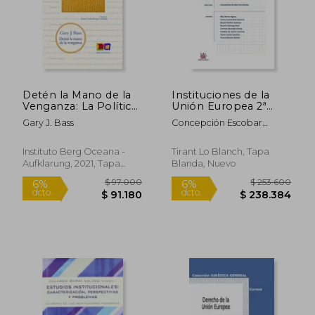
$ 224.000
$ 156.6
6%
45%
dcto.
dcto.
$ 210.560
$ 86.1
Detén la Mano de la
Instituciones de la
Venganza: La Política
Unión Europea 2ª
de los Tribunales
Edición 2015
Gary J. Bass
Concepción Escobar
Internacionales de
(Manuales de
Hernández
Crímenes de Guerra
Derecho
Administrativo,
Instituto Berg Oceana -
Tirant Lo Blanch, Tapa
Financiero e
Aufklarung, 2021, Tapa
Blanda, Nuevo
Internacional
Dura, Nuevo
Público)