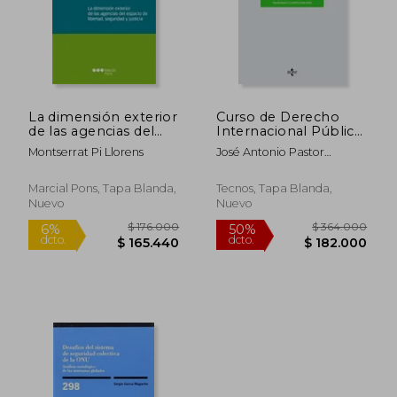
$ 159.350
$ 223.2
45%
45%
dcto.
dcto.
$ 87.643
$ 122.7
La dimensión exterior
Curso de Derecho
de las agencias del
Internacional Público
espacio de libertad,
y Organizaciones
Montserrat Pi Llorens
José Antonio Pastor
seguridad y justicia
Internacionales
Ridruejo
(Monografías
jurídicas)
Marcial Pons, Tapa Blanda,
Tecnos, Tapa Blanda,
Nuevo
Nuevo