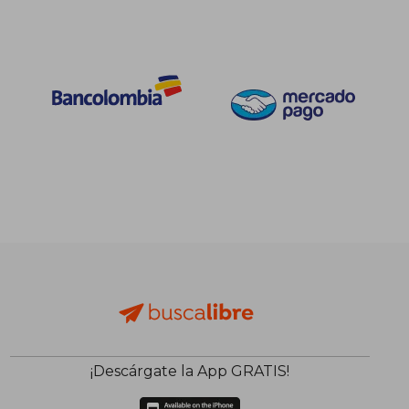
$ 187.741
45%
dcto.
$ 103.257
¡Descárgate la App GRATIS!