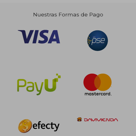
Nuestras Formas de Pago
$ 176.000
$ 364.0
6%
50%
dcto.
dcto.
$ 165.440
$ 182.0