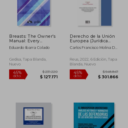
$ 97.000
$ 253.6
6%
6%
dcto.
dcto.
$ 91.180
$ 238.3
Breasts: The Owner's
Derecho de la Unión
Manual: Every
Europea (Jurídica
Woman's Guide to
General-Cursos)
Eduardo Ibarra Colado
Carlos Francisco Molina Del
Reducing Cancer
Pozo
Risk, Making
Treatment Choices,
Gedisa, Tapa Blanda,
Reus, 2022, 6 Edición, Tapa
and Optimizing
Nuevo
Blanda, Nuevo
Outcomes