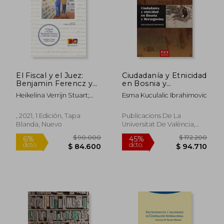
El Fiscal y el Juez:
Ciudadanía y Etnicidad
Benjamin Ferencz y
en Bosnia y
Antonio Cassese: 16
Herzegovina: 6
Heikelina Verrijn Stuart;
Esma Kuculalic Ibrahimovic
(Biblioteca Literatura
(Europa Política)
Marlise Simons
y Derechos Humanos
- Berg Institute)
, 2021, 1 Edición, Tapa
Publicacions De La
Blanda, Nuevo
Universitat De València,
2019, Tapa Blanda, Nuevo