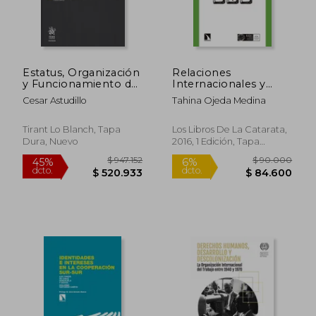
Estatus, Organización
Relaciones
y Funcionamiento del
Internacionales y
Tribunal Electoral del
Cooperación con
Cesar Astudillo
Tahina Ojeda Medina
Poder Judicial de la
Enfoque Sur-Sur
Federación / 2 Tomos
/ pd.
Tirant Lo Blanch, Tapa
Los Libros De La Catarata,
Dura, Nuevo
2016, 1 Edición, Tapa
$ 193.219
$ 248.4
45%
45%
Blanda, Nuevo
dcto.
dcto.
$ 106.271
$ 136.6