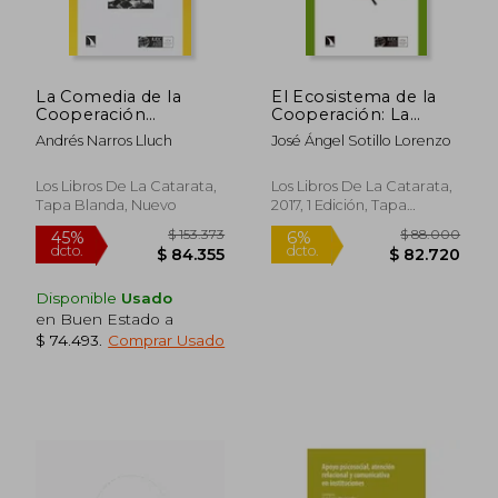
La Comedia de la
El Ecosistema de la
Cooperación
Cooperación: La
Internacional:
Agenda 2030 Para el
Andrés Narros Lluch
José Ángel Sotillo Lorenzo
Historias Etnográficas
Desarrollo Sostenible
Sobre Impacto y
(Mayor)
Sostenibilidad en la
Los Libros De La Catarata,
Los Libros De La Catarata,
Isla de Camiguin
Tapa Blanda, Nuevo
2017, 1 Edición, Tapa
(Filipinas)
Blanda, Nuevo
Disponible
Usado
en Buen Estado a
$ 159.350
$ 196.7
45%
45%
$ 74.493
.
Comprar Usado
dcto.
dcto.
$ 87.643
$ 108.2