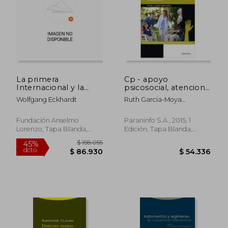
La primera
Cp - apoyo
Internacional y la
psicosocial, atencion
Alianza en España:
relacional y
Wolfgang Eckhardt
Ruth Garcia-Moya
Colección de
comunicativa en
Sanchez
documentos inéditos
instituciones
o raros (Investigación)
(mf1019_2) (Cp -
Fundación Anselmo
Paraninfo S.A., 2015, 1
Certificado
Lorenzo, Tapa Blanda,
Edición, Tapa Blanda,
Profesionalidad)
Nuevo
Nuevo
$ 153.373
$ 88.0
45%
6%
dcto.
dcto.
$ 84.355
$ 82.7