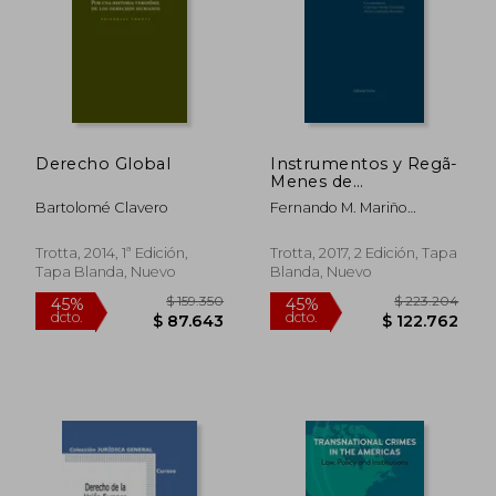
Derecho Global
Instrumentos y Regã­
Menes de
Cooperaciã³N
Bartolomé Clavero
Fernando M. Mariño
Internacional
Menendez
[Prã³Xima Apariciã³N]
Trotta, 2014, 1ª Edición,
Trotta, 2017, 2 Edición, Tapa
Tapa Blanda, Nuevo
Blanda, Nuevo