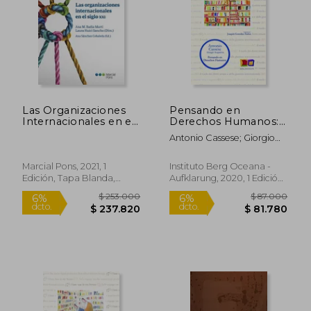
Las Organizaciones
Pensando en
Internacionales en el
Derechos Humanos:
Siglo xxi
Reflexiones Desde el
Antonio Cassese; Giorgio
Derecho
Acquaviva
Internacional
Marcial Pons, 2021, 1
Instituto Berg Oceana -
Edición, Tapa Blanda,
Aufklarung, 2020, 1 Edición,
Nuevo
Tapa Dura, Nuevo
$ 253.000
$ 87.0
6%
6%
dcto.
dcto.
$ 237.820
$ 81.7