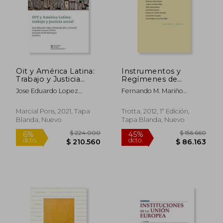
$ 90.000
$ 172.2
6%
45%
dcto.
dcto.
$ 84.600
$ 94.7
Oit y América Latina:
Instrumentos y
Trabajo y Justicia
Regímenes de
Social (Instituto de
Cooperación
Jose Eduardo Lopez
Fernando M. Mariño
Estudios
Internacional
Ahumada
Menéndez
Latinoamericanos)
Marcial Pons, 2021, Tapa
Trotta, 2012, 1ª Edición,
Blanda, Nuevo
Tapa Blanda, Nuevo