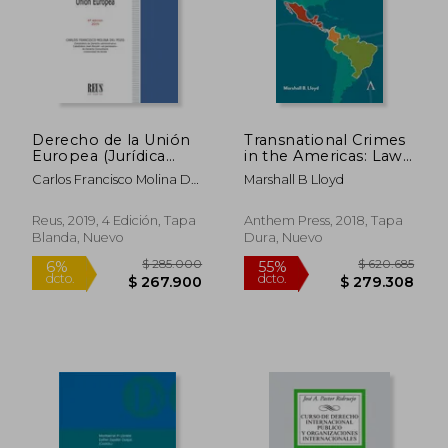
$ 158.055
45%
dcto.
$ 86.930
$ 54.3
Derecho de la Unión
Transnational Crimes
Europea (Jurídica
in the Americas: Law,
General-Cursos)
Policy and
Carlos Francisco Molina Del
Marshall B Lloyd
Institutions (en
Pozo
Inglés)
Reus, 2019, 4 Edición, Tapa
Anthem Press, 2018, Tapa
Blanda, Nuevo
Dura, Nuevo