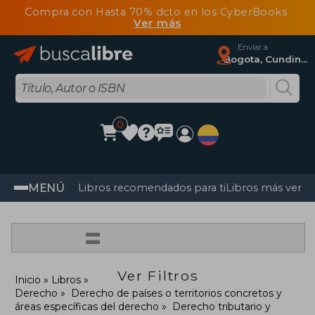
Compra con Hasta 70% dcto en los CyberBooks
Ver más
Enviar a
Bogota, Cundinamarca
0
MENÚ
Libros recomendados para ti
Libros más vendi
=
Ver Filtros
Inicio
Libros
Derecho
Derecho de países o territorios concretos y
áreas específicas del derecho
Derecho tributario y