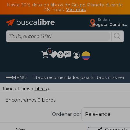
Hasta 30% dcto en libros de Grupo Planeta durante
48 horas
Ver más
Enviar a
Bogota, Cundinamarca
0
MENÚ
Libros recomendados para ti
Libros más vendi
Inicio
Libros
Libros
Encontramos 0 Libros
Ordenar por
Comparte 