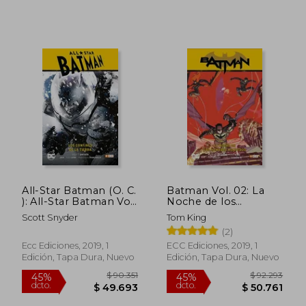
$ 132.354
$ 118.6
45%
45%
dcto.
dcto.
$ 72.795
$ 65.2
All-Star Batman (O. C.
Batman Vol. 02: La
): All-Star Batman Vol.
Noche de los
02: Los Confines de la
Hombres Monstruo
Scott Snyder
Tom King
Tierra
(2)
Ecc Ediciones, 2019, 1
ECC Ediciones, 2019, 1
Edición, Tapa Dura, Nuevo
Edición, Tapa Dura, Nuevo