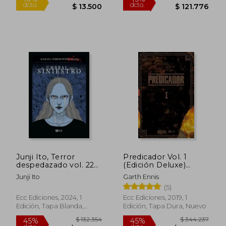
$ 690.480
$ 542.1
45%
45%
dcto.
dcto.
$ 379.764
$ 298.1
Junji Ito, Terror
Predicador Vol. 1
despedazado vol. 22
(Edición Deluxe)
de 28 - El umbral de
(Segunda Edición)
Junji Ito
Garth Ennis
lo siniestro
(Predicador: Edición
(5)
Deluxe (O. C. ))
Ecc Ediciones, 2024, 1
Ecc Ediciones, 2019, 1
Edición, Tapa Blanda,
Edición, Tapa Dura, Nuevo
Nuevo