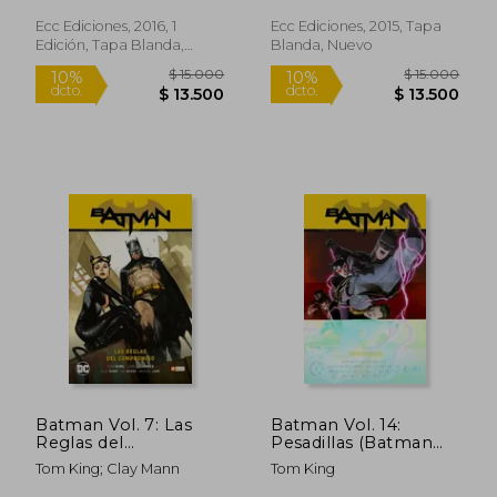
Superior 5: 4
Ecc Ediciones, 2016, 1
Ecc Ediciones, 2015, Tapa
Edición, Tapa Blanda,
Blanda, Nuevo
Nuevo
$ 630.831
$ 118.6
45%
45%
dcto.
dcto.
$ 346.957
$ 65.2
Batman Vol. 7: Las
Batman Vol. 14:
Reglas del
Pesadillas (Batman
Compromiso
Saga - Heroes en
Tom King; Clay Mann
Tom King
(Batman Saga -
Crisis Parte 4)
Camino al Altar Parte