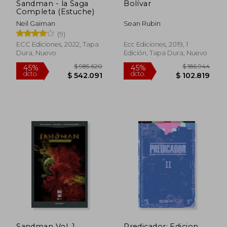
Sandman - la Saga
Bolívar
Completa (Estuche)
Neil Gaiman
Sean Rubin
(9)
ECC Ediciones, 2022, Tapa
Ecc Ediciones, 2019, 1
Dura, Nuevo
Edición, Tapa Dura, Nuevo
$ 985.620
$ 186.9
45%
45%
dcto.
dcto.
$ 542.091
$ 102.8
Sandman Vol. 1
Predicador: Edicion