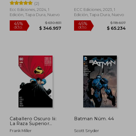
Tynion Iv
(2)
Ecc Ediciones, 2024, 1
ECC Ediciones, 2023, 1
Edición, Tapa Dura, Nuevo
Edición, Tapa Dura, Nuevo
$ 118.607
$ 132.3
45%
45%
dcto.
dcto.
$ 65.234
$ 72.7
Caballero Oscuro Iii:
Batman Núm. 44
La Raza Superior
(Grapa): Caballero
Frank Miller
Scott Snyder
Oscuro Iii: La Raza