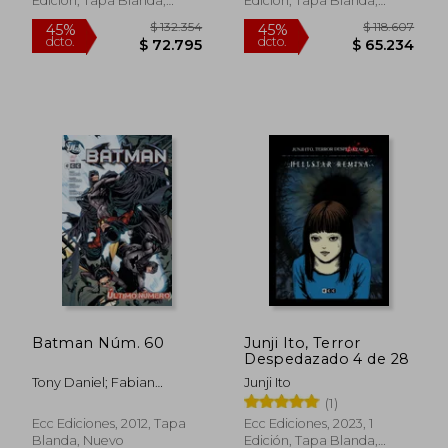
Edición, Tapa Blanda,
Edición, Tapa Blanda,
Nuevo
Nuevo
$ 132.354
$ 118.6
45%
45%
Batman Núm. 60
Junji Ito, Terror
dcto.
dcto.
$ 72.795
$ 65.2
Despedazado 4 de 28
Tony Daniel; Fabian
Junji Ito
Nicieza
(1)
Ecc Ediciones, 2012, Tapa
Ecc Ediciones, 2023, 1
Blanda, Nuevo
Edición, Tapa Blanda,