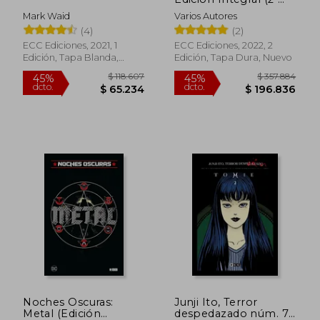
Ed. )
Mark Waid
Varios Autores
(4)
(2)
ECC Ediciones, 2021, 1
ECC Ediciones, 2022, 2
Edición, Tapa Blanda,
Edición, Tapa Dura, Nuevo
Nuevo
$ 118.607
$ 357.8
45%
45%
Noches Oscuras:
Junji Ito, Terror
dcto.
dcto.
$ 65.234
$ 196.8
Metal (Edición
despedazado núm. 7