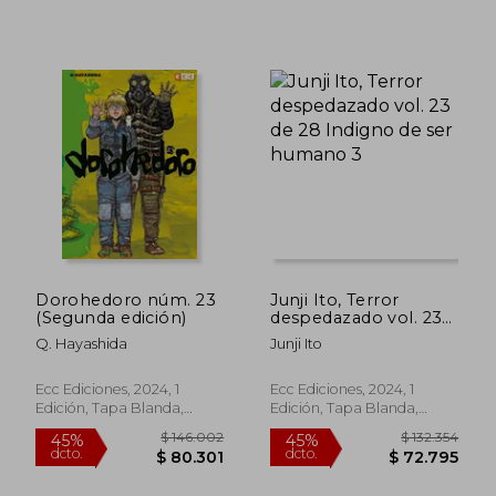
$ 118.607
$ 252.0
45%
45%
dcto.
dcto.
$ 65.234
$ 138.6
Dorohedoro núm. 23
Junji Ito, Terror
(Segunda edición)
despedazado vol. 23
de 28 Indigno de ser
Q. Hayashida
Junji Ito
humano 3
Ecc Ediciones, 2024, 1
Ecc Ediciones, 2024, 1
Edición, Tapa Blanda,
Edición, Tapa Blanda,
Nuevo
Nuevo