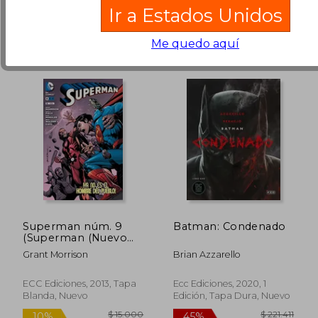
Ir a Estados Unidos
Me quedo aquí
Superman núm. 9
Batman: Condenado
(Superman (Nuevo
Universo DC))
Grant Morrison
Brian Azzarello
ECC Ediciones, 2013, Tapa
Ecc Ediciones, 2020, 1
Blanda, Nuevo
Edición, Tapa Dura, Nuevo