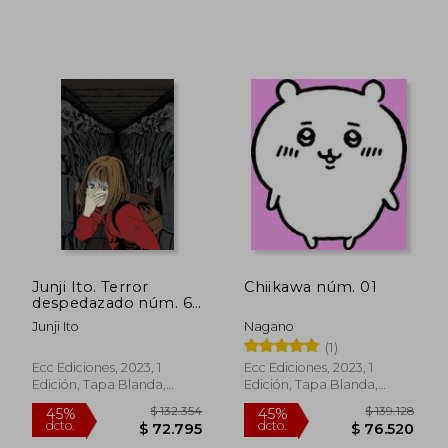
$ 132.354
$ 344.2
45%
45%
dcto.
dcto.
$ 72.795
$ 189.3
Junji Ito. Terror
Chiikawa núm. 01
despedazado núm. 6
de 28
Junji Ito
Nagano
(1)
Ecc Ediciones, 2023, 1
Ecc Ediciones, 2023, 1
Edición, Tapa Blanda,
Edición, Tapa Blanda,
Nuevo
Nuevo