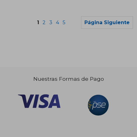
1
2
3
4
5
Página Siguiente
Nuestras Formas de Pago
$ 132.354
$ 139.
45%
45%
dcto.
dcto.
$ 72.795
$ 76.5