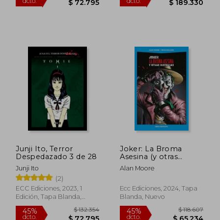
$ 255.479
$ 269.1
45%
45%
dcto.
dcto.
$ 140.514
$ 148.0
Junji Ito, Terror
Joker: La Broma
Despedazado 3 de 28
Asesina (y otras
historias)
Junji Ito
Alan Moore
(2)
ECC Ediciones, 2023, 1
Ecc Ediciones, 2024, Tapa
Edición, Tapa Blanda,
Blanda, Nuevo
Nuevo