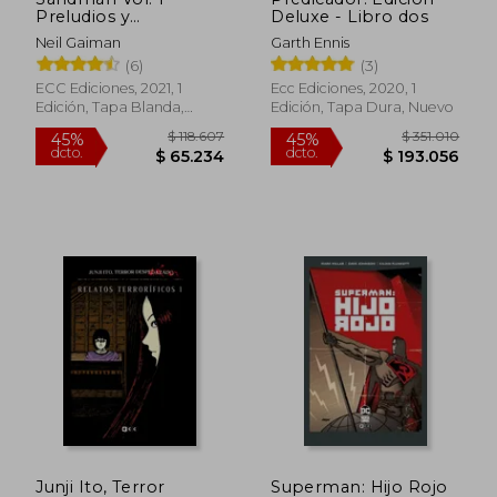
Preludios y
Deluxe - Libro dos
Nocturnos (dc
Neil Gaiman
Garth Ennis
Pocket)
(6)
(3)
ECC Ediciones, 2021, 1
Ecc Ediciones, 2020, 1
Edición, Tapa Blanda,
Edición, Tapa Dura, Nuevo
Nuevo
$ 118.607
$ 351.0
45%
45%
dcto.
dcto.
$ 65.234
$ 193.0
Junji Ito, Terror
Superman: Hijo Rojo