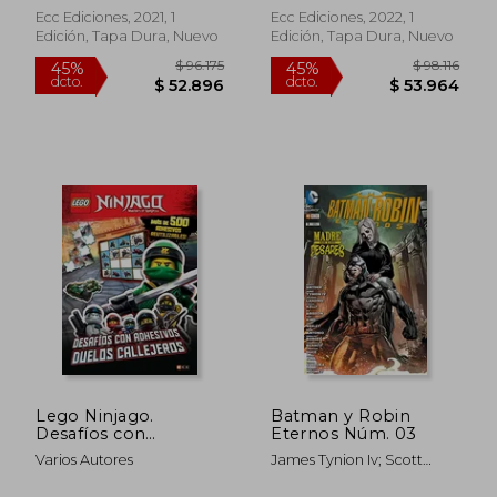
1)
Ecc Ediciones, 2021, 1
Ecc Ediciones, 2022, 1
Edición, Tapa Dura, Nuevo
Edición, Tapa Dura, Nuevo
$ 15.000
$ 15.0
10%
10%
dcto.
dcto.
$ 13.500
$ 13.5
Lego Ninjago.
Batman y Robin
Desafíos con
Eternos Núm. 03
Adhesivos. Duelos
Varios Autores
James Tynion Iv; Scott
Callejeros
Snyder; Ed Brisson; Goran