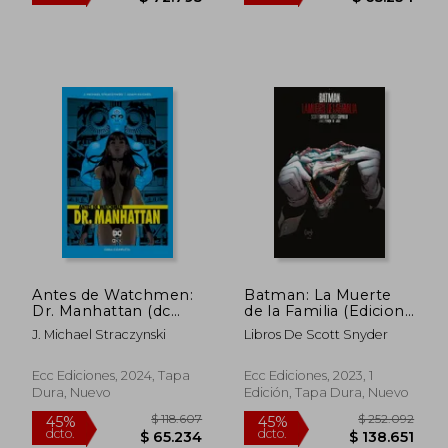
$ 15.000
$ 221.
10%
45%
dcto.
dcto.
$ 13.500
$ 121.7
Antes de Watchmen:
Batman: La Muerte
Dr. Manhattan (dc
de la Familia (Edicion
Pocket)
Deluxe) (Segunda
J. Michael Straczynski
Libros De Scott Snyder
Edicion )
Ecc Ediciones, 2024, Tapa
Ecc Ediciones, 2023, 1
Dura, Nuevo
Edición, Tapa Dura, Nuevo