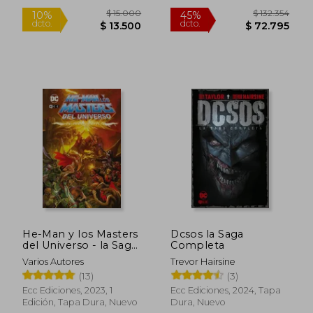
Nuevo
He-Man y los Masters
Dcsos la Saga
del Universo - la Saga
Completa
Completa
Varios Autores
Trevor Hairsine
$ 132.354
$ 118.6
45%
45%
dcto.
dcto.
(13)
(3)
$ 72.795
$ 65.2
Ecc Ediciones, 2023, 1
Ecc Ediciones, 2024, Tapa
Edición, Tapa Dura, Nuevo
Dura, Nuevo