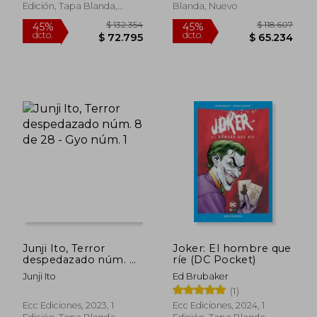
Edición, Tapa Blanda,
Blanda, Nuevo
Nuevo
$ 347.723
$ 460.2
45%
45%
dcto.
dcto.
$ 191.248
$ 253.1
Junji Ito, Terror
Joker: El hombre que
despedazado núm. 8
ríe (DC Pocket)
de 28 - Gyo núm. 1
Junji Ito
Ed Brubaker
(1)
Ecc Ediciones, 2023, 1
Ecc Ediciones, 2024, 1