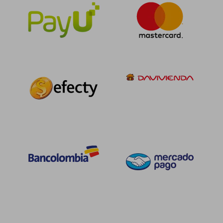
$ 90.351
$ 92.2
45%
45%
dcto.
dcto.
$ 49.693
$ 50.7