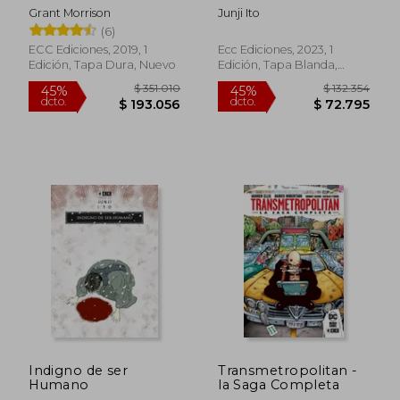
Deluxe)
de 28 - Tomie núm. 2
Grant Morrison
Junji Ito
(6)
ECC Ediciones, 2019, 1
Ecc Ediciones, 2023, 1
Edición, Tapa Dura, Nuevo
Edición, Tapa Blanda,
Nuevo
Indigno de ser
Transmetropolitan -
Humano
la Saga Completa