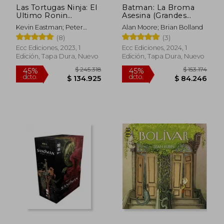
Las Tortugas Ninja: El
Batman: La Broma
Ultimo Ronin
Asesina (Grandes
(Volumen Unico)
Novelas Graficas de
Kevin Eastman; Peter
Alan Moore; Brian Bolland
Batman)
Laird; Tom Waltz; Esau
(8)
(3)
Escorza; Isaac Escorza; Ben
Ecc Ediciones, 2023, 1
Ecc Ediciones, 2024, 1
Bishop; Luis Antonio
Edición, Tapa Dura, Nuevo
Edición, Tapa Dura, Nuevo
Delgado
$ 245.318
$ 153.
45%
45%
dcto.
dcto.
$ 134.925
$ 84.2