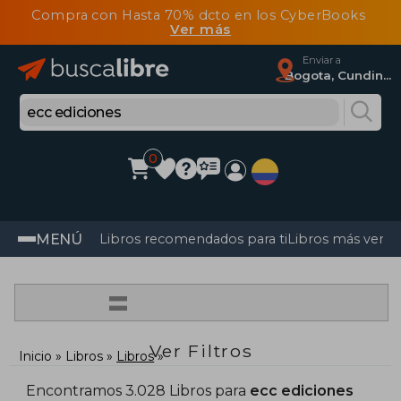
Compra con Hasta 70% dcto en los CyberBooks
Ver más
Enviar a
Bogota, Cundinamarca
0
MENÚ
Libros recomendados para ti
Libros más vendi
=
Ver Filtros
Inicio
Libros
Libros
Encontramos 3.028 Libros para
ecc ediciones