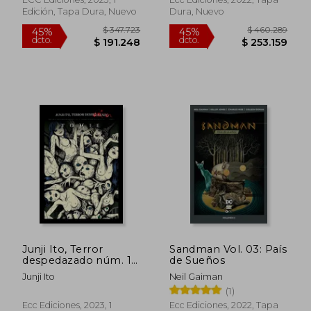
Edición, Tapa Dura, Nuevo
Dura, Nuevo
$ 74.863
$ 117.9
45%
45%
dcto.
dcto.
$ 41.175
$ 64.8
Junji Ito, Terror
Sandman Vol. 03: País
despedazado núm. 10
de Sueños
de 28 - Tomie núm. 3
Junji Ito
Neil Gaiman
(1)
Ecc Ediciones, 2023, 1
Ecc Ediciones, 2022, Tapa