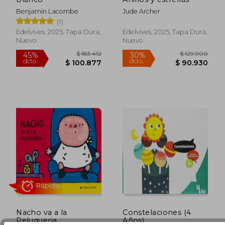
Benjamin Lacombe
Jude Archer
$ 305.643
$ 119.2
45%
45%
(1)
dcto.
dcto.
$ 168.104
$ 65.6
Edelvives, 2025, Tapa Dura,
Edelvives, 2025, Tapa Dura,
Nuevo
Nuevo
Rápido
Nacho va a la
Constelaciones (4
Peluqueria
Años)