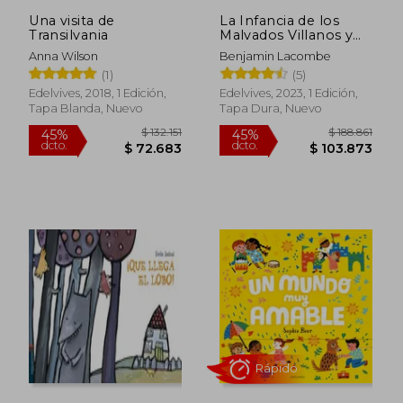
Una visita de
La Infancia de los
Transilvania
Malvados Villanos y
Maleficos
Anna Wilson
Benjamin Lacombe
(1)
(5)
Edelvives, 2018, 1 Edición,
Edelvives, 2023, 1 Edición,
Tapa Blanda, Nuevo
Tapa Dura, Nuevo
Rápido
$ 239.371
$ 189.9
45%
30%
dcto.
dcto.
$ 131.654
$ 132.9