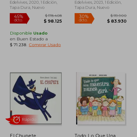
Hasta hoy
Edelvives, 2020, 1 Edición,
Edelvives, 2023, 1 Edición,
Tapa Dura, Nuevo
Tapa Dura, Nuevo
Disponible
Usado
en Buen Estado a
$ 71.238
.
Comprar Usado
$ 39.000
$ 59.9
30%
30%
dcto.
dcto.
$ 27.300
$ 41.9
El Chupete
Todo Lo Que Una