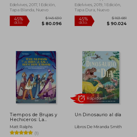
Edelvives, 2017, 1 Edición,
Edelvives, 2019, 1 Edición,
Tapa Blanda, Nuevo
Tapa Dura, Nuevo
$ 111.728
$ 111.
45%
45%
dcto.
dcto.
$ 61.450
$ 61.4
Tiempos de Brujas y
Un Dinosaurio al día
Hechiceros: La
Historia Secreta de
Matt Ralphs
Libros De Miranda Smith
los Poderes Mágicos
(1)
Desde Mesopotamia