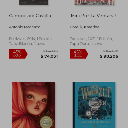
Campos de Castilla
¡Mira Por La Ventana!
Antonio Machado
Gorelik, Katerina
Edelvives, 2014, 1 Edición,
Edelvives, 2021, 1 Edición,
Tapa Blanda, Nuevo
Tapa Dura, Nuevo
$ 196.381
$ 189.9
45%
30%
dcto.
dcto.
$ 108.009
$ 132.9