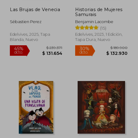
Las Brujas de Venecia
Historias de Mujeres
Samurais
Sébastien Perez
Benjamin Lacombe
Rápido
(15)
Edelvives, 2025, Tapa
Edelvives, 2023, 1 Edición,
Blanda, Nuevo
Tapa Dura, Nuevo
$ 119.900
$ 230.5
30%
45%
dcto.
dcto.
$ 83.930
$ 126.8