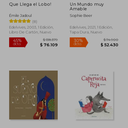
Que Llega el Lobo!
Un Mundo muy
Amable
Émile Jadoul
Sophie Beer
(8)
Edelvives, 2003, 1 Edición,
Edelvives, 2021, 1 Edición,
Libro De Cartón, Nuevo
Tapa Dura, Nuevo
$ 132.151
$ 188.
45%
45%
dcto.
dcto.
$ 72.683
$ 103.8