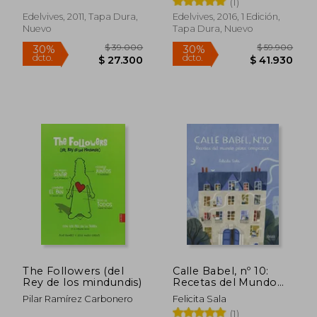
(1)
Edelvives, 2011, Tapa Dura,
Edelvives, 2016, 1 Edición,
Nuevo
Tapa Dura, Nuevo
$ 157.679
$ 155.6
45%
45%
dcto.
dcto.
$ 86.724
$ 85.6
The Followers (del
Calle Babel, nº 10:
Rey de los mindundis)
Recetas del Mundo
Para Compartir
Pilar Ramírez Carbonero
Felicita Sala
(1)