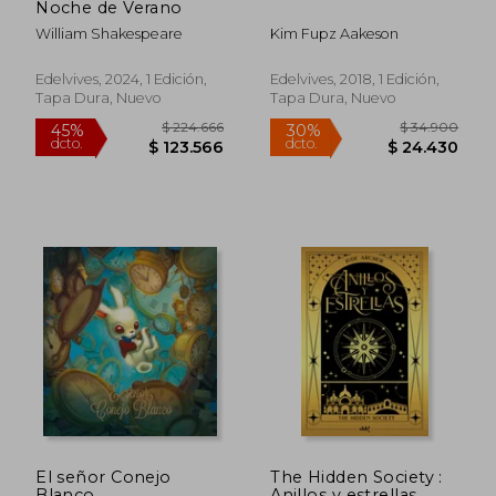
Noche de Verano
dcto.
dcto.
$ 61.134
$ 76.1
William Shakespeare
Kim Fupz Aakeson
Edelvives, 2024, 1 Edición,
Edelvives, 2018, 1 Edición,
Tapa Dura, Nuevo
Tapa Dura, Nuevo
El señor Conejo
The Hidden Society :
Blanco
Anillos y estrellas