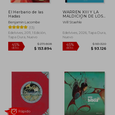
El Herbario de las
WARREN XIII Y LA
Hadas
MALDICION DE LOS
TRECE AÑOS
Benjamin Lacombe
Will Staehle
(13)
Edelvives, 2011, 1 Edición,
Edelvives, 2026, Tapa Dura,
Tapa Dura, Nuevo
Nuevo
$ 134.601
$ 164.0
45%
45%
dcto.
dcto.
$ 74.031
$ 90.2