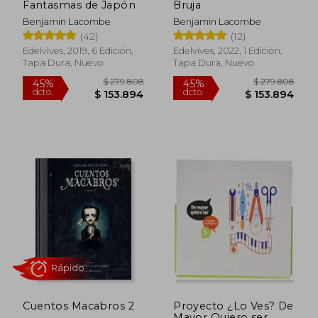
Fantasmas de Japón
Bruja
Benjamin Lacombe
Benjamin Lacombe
(42)
(12)
Edelvives, 2019, 6 Edición,
Edelvives, 2022, 1 Edición,
Tapa Dura, Nuevo
Tapa Dura, Nuevo
$ 279.808
$ 279.8
45%
45%
dcto.
dcto.
$ 153.894
$ 153.8
Cuentos Macabros 2
Proyecto ¿Lo Ves? De
Mayor Quiero ser