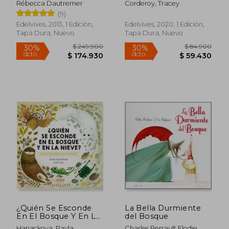
Rébecca Dautremer
Corderoy, Tracey
(Edelvives))
(9)
Edelvives, 2013, 1 Edición,
Edelvives, 2020, 1 Edición,
Tapa Dura, Nuevo
Tapa Dura, Nuevo
$ 183.412
$ 129.9
45%
30%
dcto.
dcto.
$ 100.877
$ 90.9
¿Quién Se Esconde
La Bella Durmiente
Rápido
En El Bosque Y En La
del Bosque
Nieve?
Hanackova, Pavla
Charles Perrault,Elodie