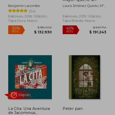
Benjamin Lacombe
Laura Jiménez Quinto; Mª
Dolores Todolí Bofí; Esther
(34)
Echevarría Soriano
Edelvives, 2018, 1 Edición,
Edelvives, 2019, 1 Edición,
Tapa Dura, Nuevo
Tapa Blanda, Nuevo
Rápido
$ 189.900
$ 347.7
30%
45%
La Cita: Una Aventura
Peter pan
dcto.
dcto.
$ 132.930
$ 191.2
de Jacominus