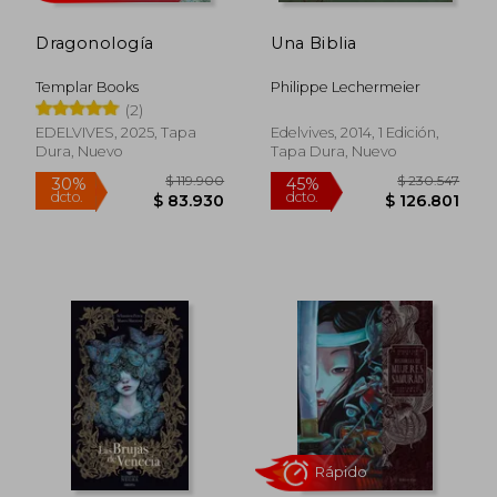
Dragonología
Una Biblia
Templar Books
Philippe Lechermeier
(2)
EDELVIVES, 2025, Tapa
Edelvives, 2014, 1 Edición,
Dura, Nuevo
Tapa Dura, Nuevo
$ 279.808
$ 169.3
45%
45%
dcto.
dcto.
$ 153.894
$ 93.1