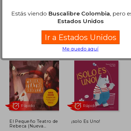
Liesbet Slegers
Maria Dolors Todolí
Bofi,Carolina Lesa
(2)
Estás viendo
Buscalibre Colombia
, pero 
Brown,Laura ... [et Al.]
Edelvives, 2003, 1 Edición,
Edelvives, Tapa Blanda,
Jiménez Quinto
Estados Unidos
Tapa Dura, Nuevo
Nuevo
$ 224.666
$ 34.9
45%
30%
dcto.
dcto.
$ 123.566
$ 24.4
Ir a Estados Unidos
Me quedo aquí
El Pequeño Teatro de
¡solo Es Uno!
Rebeca (Nueva
Versión) (Albumes