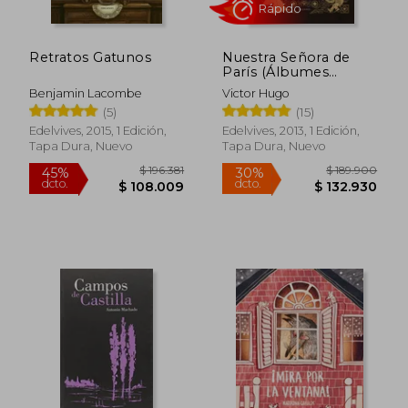
$ 270.000
$ 278.2
30%
45%
dcto.
dcto.
$ 189.000
$ 153.0
Retratos Gatunos
Nuestra Señora de
París (Álbumes
(Jóvenes y Niños)
Benjamin Lacombe
Victor Hugo
(5)
(15)
Edelvives, 2015, 1 Edición,
Edelvives, 2013, 1 Edición,
Tapa Dura, Nuevo
Tapa Dura, Nuevo
Rápido