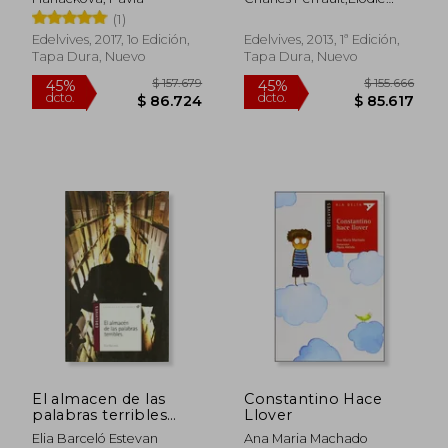
Fondacci
(1)
Edelvives, 2017, 1o Edición,
Edelvives, 2013, 1ª Edición,
Tapa Dura, Nuevo
Tapa Dura, Nuevo
$ 43.000
$ 338.9
30%
45%
dcto.
dcto.
$ 30.100
$ 186.4
El almacen de las
Constantino Hace
palabras terribles
Llover
(Alandar)
Elia Barceló Estevan
Ana Maria Machado