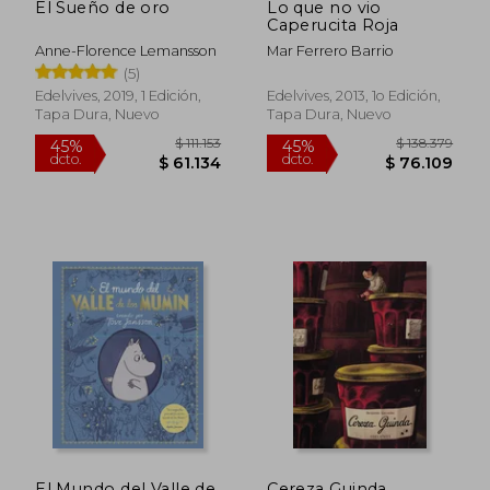
El Sueño de oro
Lo que no vio
Caperucita Roja
Anne-Florence Lemansson
Mar Ferrero Barrio
(5)
Edelvives, 2019, 1 Edición,
Edelvives, 2013, 1o Edición,
Tapa Dura, Nuevo
Tapa Dura, Nuevo
Rápido
$ 138.379
$ 74.9
45%
30%
dcto.
dcto.
$ 76.109
$ 52.4
El Mundo del Valle de
Cereza Guinda