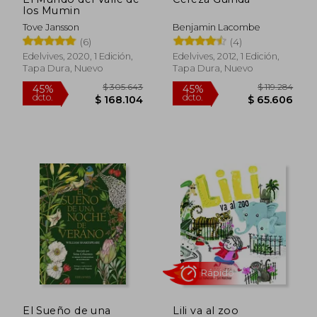
los Mumin
Tove Jansson
Benjamin Lacombe
(6)
(4)
Edelvives, 2020, 1 Edición,
Edelvives, 2012, 1 Edición,
Tapa Dura, Nuevo
Tapa Dura, Nuevo
El Sueño de una
Lili va al zoo
$ 111.153
$ 138.3
45%
45%