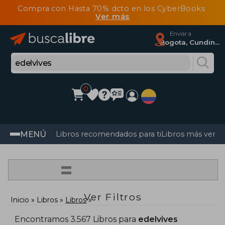
Compra con Hasta 70% dcto en los CyberBooks
Ver más
Enviar a
Bogota, Cundinamarca
0
MENÚ
Libros recomendados para ti
Libros más vendi
=
Ver Filtros
Inicio
Libros
Libros
Encontramos 3.567 Libros para
edelvives