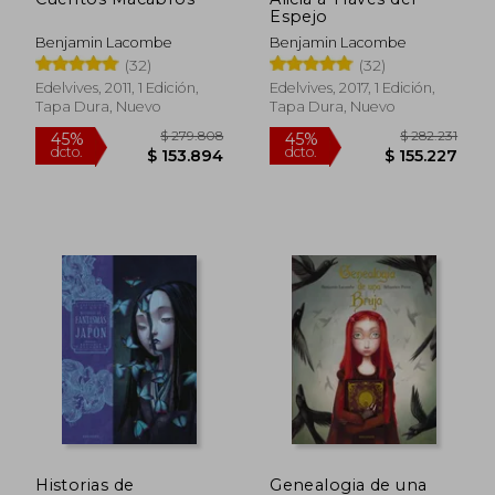
Espejo
Benjamin Lacombe
Benjamin Lacombe
(32)
(32)
Edelvives, 2011, 1 Edición,
Edelvives, 2017, 1 Edición,
Tapa Dura, Nuevo
Tapa Dura, Nuevo
$ 279.808
$ 282.2
45%
45%
dcto.
dcto.
$ 153.894
$ 155.2
Historias de
Genealogia de una