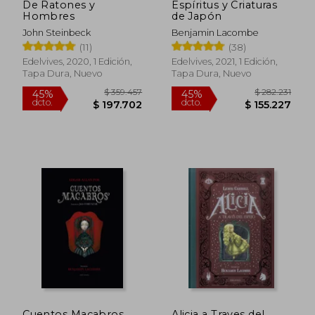
De Ratones y
Espíritus y Criaturas
Hombres
de Japón
John Steinbeck
Benjamin Lacombe
(11)
(38)
Edelvives, 2020, 1 Edición,
Edelvives, 2021, 1 Edición,
Tapa Dura, Nuevo
Tapa Dura, Nuevo
$ 359.457
$ 282.2
45%
45%
dcto.
dcto.
$ 197.702
$ 155.2
Cuentos Macabros
Alicia a Traves del