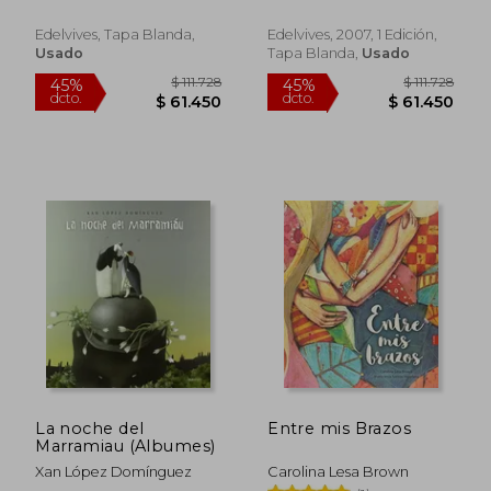
Rápido
Rápido
Edelvives, Tapa Blanda,
Edelvives, 2007, 1 Edición,
Usado
Tapa Blanda,
Usado
$ 249.900
$ 84.9
30%
30%
dcto.
dcto.
$ 174.930
$ 59.4
La noche del
Entre mis Brazos
Marramiau (Albumes)
Xan López Domínguez
Carolina Lesa Brown