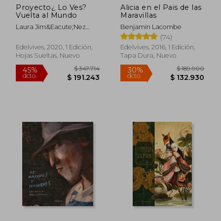
Proyecto¿ Lo Ves?
Alicia en el Pais de las
Vuelta al Mundo
Maravillas
Laura Jim&Eacute;Nez
Benjamin Lacombe
Rápido
Quinto; M&Ordf; Dolores
(74)
Todol&Iacute; Bof&Iacute;;
Edelvives, 2020, 1 Edición,
Edelvives, 2016, 1 Edición,
Antonio Vicente Lucerga;
Hojas Sueltas, Nuevo
Tapa Dura, Nuevo
Esther Echevarr&Iacute;A
Soriano
$ 347.714
$ 189.9
45%
30%
dcto.
dcto.
$ 191.243
$ 132.9