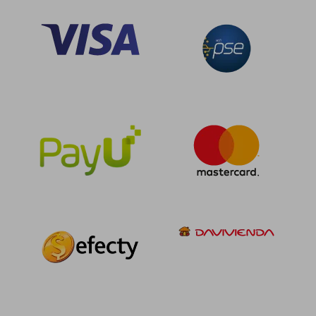
Rápido
$ 178.408
$ 119.9
45%
30%
dcto.
dcto.
$ 98.125
$ 83.9