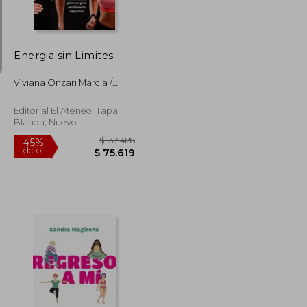
dcto.
$ 45.131
$ 165.771
Energia sin Limites
Viviana Onzari Marcia /
Langer
Editorial El Ateneo, Tapa
Blanda, Nuevo