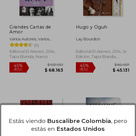
Grandes Cartas de
Hugo y Oguh
Amor
Varios Autores; Varios
Lay Bourdon
Autores
(9)
Editorial El Ateneo, 2014,
Editorial El Ateneo, 2014, 1a
Tapa Blanda, Nuevo
Edición, Tapa Blanda,
Nuevo
Estás viendo
Buscalibre Colombia
, pero
estás en
Estados Unidos
50.456
$ 123.932
45%
45%