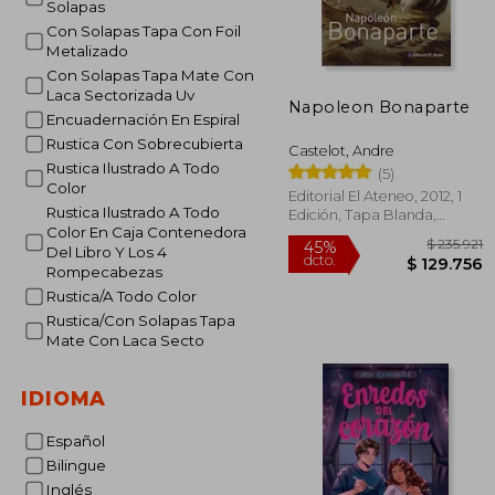
Solapas
Con Solapas Tapa Con Foil
Metalizado
Con Solapas Tapa Mate Con
Laca Sectorizada Uv
Napoleon Bonaparte
Encuadernación En Espiral
Rustica Con Sobrecubierta
Castelot, Andre
Rustica Ilustrado A Todo
(5)
Color
Editorial El Ateneo, 2012, 1
Rustica Ilustrado A Todo
Edición, Tapa Blanda,
Color En Caja Contenedora
Nuevo
Del Libro Y Los 4
Rompecabezas
Rustica/A Todo Color
Rustica/Con Solapas Tapa
Mate Con Laca Secto
IDIOMA
$ 
45%
Español
dcto.
$ 12
Bilingue
Inglés