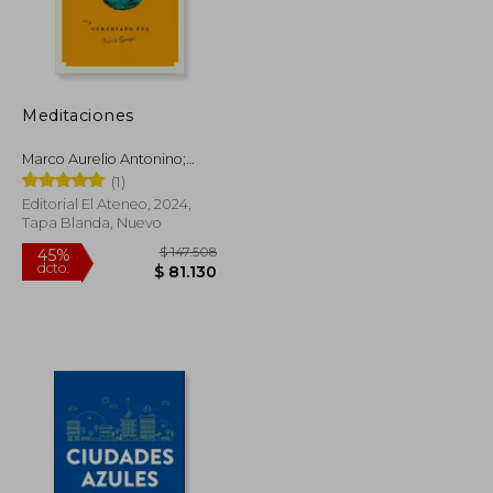
Meditaciones
Marco Aurelio Antonino;
Marco Aurelio
(1)
Editorial El Ateneo, 2024,
Tapa Blanda, Nuevo
$ 163.255
$ 147.508
45%
dcto.
$ 89.790
$ 81.130