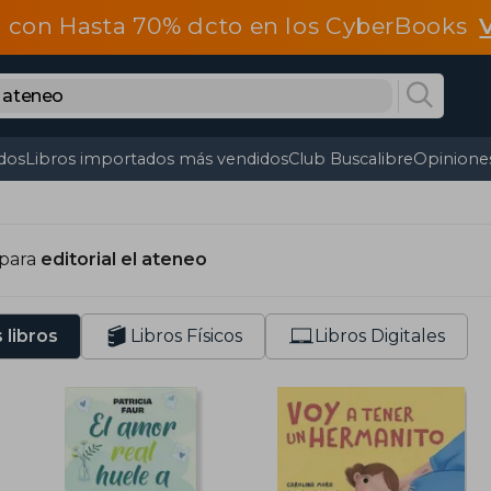
 con Hasta 70% dcto en los CyberBooks
dos
Libros importados más vendidos
Club Buscalibre
Opiniones
 para
editorial el ateneo
 libros
Libros Físicos
Libros Digitales