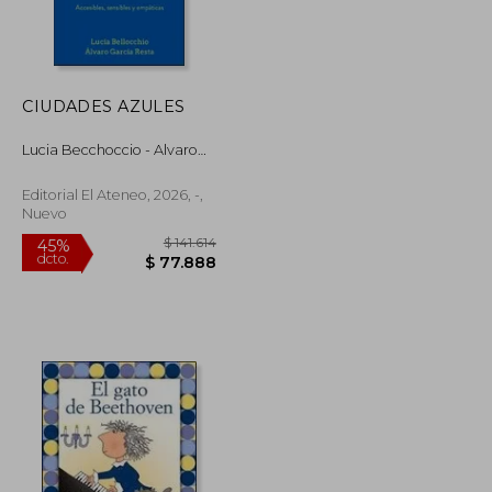
CIUDADES AZULES
Lucia Becchoccio - Alvaro
Garcia Resta
Editorial El Ateneo, 2026, -,
Nuevo
$ 234.152
$ 141.614
45%
dcto.
$ 128.784
$ 77.888