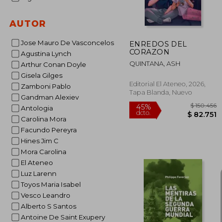
AUTOR
Jose Mauro De Vasconcelos
ENREDOS DEL
CORAZON
Agustina Lynch
QUINTANA, ASH
Arthur Conan Doyle
Gisela Gilges
Editorial El Ateneo, 2026,
Zamboni Pablo
Tapa Blanda, Nuevo
Gandman Alexiev
Antologia
Carolina Mora
Facundo Pereyra
Hines Jim C
Mora Carolina
El Ateneo
Luz Larenn
Toyos Maria Isabel
Vesco Leandro
Alberto S Santos
$ 1
45%
Antoine De Saint Exupery