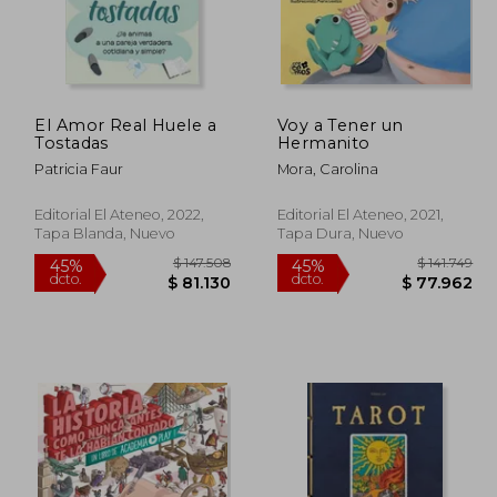
El Amor Real Huele a
Voy a Tener un
Tostadas
Hermanito
Patricia Faur
Mora, Carolina
Editorial El Ateneo, 2022,
Editorial El Ateneo, 2021,
Tapa Blanda, Nuevo
Tapa Dura, Nuevo
127.117
$ 147.508
45%
45%
dcto.
dcto.
9.914
$ 81.130