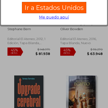
dcto.
dcto.
2.751
$ 68.163
Ir a Estados Unidos
Me quedo aquí
Secretos de la Historia
Ubisoft Assassin 's
Creed: Unity (Ps4)
Stephane Bern
Oliver Bowden
Editorial El Ateneo, 2012, 1
Editorial El Ateneo, 2016,
Edición, Tapa Blanda,
Tapa Blanda, Nuevo
Nuevo