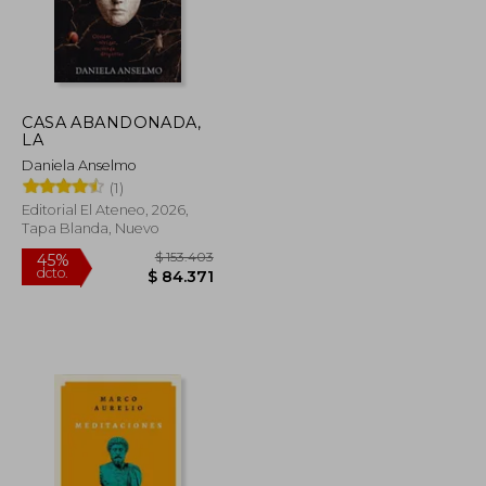
CASA ABANDONADA,
LA
Daniela Anselmo
(1)
Editorial El Ateneo, 2026,
Tapa Blanda, Nuevo
$ 141.749
$ 153.403
45%
dcto.
$ 77.962
$ 84.371