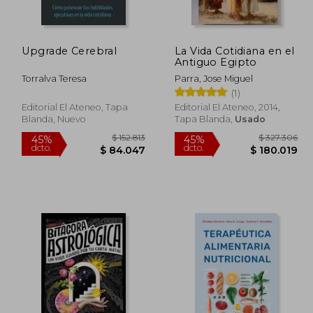
130.791
$ 148.979
45%
45%
dcto.
dcto.
1.935
$ 81.938
Upgrade Cerebral
La Vida Cotidiana en el
Antiguo Egipto
Torralva Teresa
Parra, Jose Miguel
(1)
Editorial El Ateneo, Tapa
Editorial El Ateneo, 2014,
Blanda, Nuevo
Tapa Blanda,
Usado