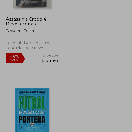
Assassin's Creed 4:
$ 327.306
$ 141.614
45%
Revelaciones
dcto.
$ 180.019
$ 77.888
Bowden, Oliver
Editorial El Ateneo, 2015,
Tapa Blanda, Nuevo