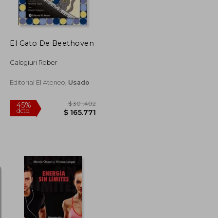
El Gato De Beethoven
Calogiuri Rober
Editorial El Ateneo,
Usado
$ 82.057
$ 301.402
45%