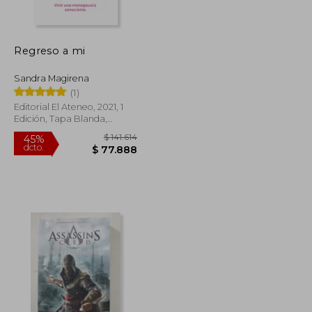
$ 116.270
$ 137.488
45%
dcto.
$ 63.948
$ 75.619
Regreso a mi
Sandra Magirena
(1)
Editorial El Ateneo, 2021, 1
Edición, Tapa Blanda,
Nuevo