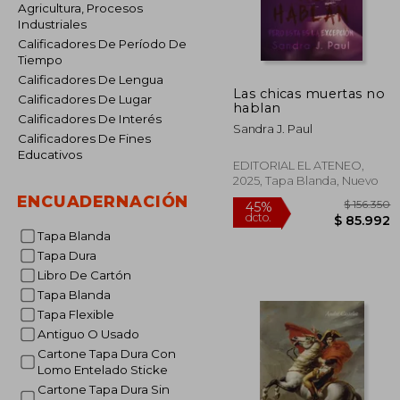
Agricultura, Procesos
Industriales
Calificadores De Período De
Tiempo
Calificadores De Lengua
Las chicas muertas no
Calificadores De Lugar
hablan
Calificadores De Interés
Sandra J. Paul
Calificadores De Fines
Educativos
EDITORIAL EL ATENEO,
2025, Tapa Blanda, Nuevo
ENCUADERNACIÓN
Tapa Blanda
Tapa Dura
Libro De Cartón
Tapa Blanda
Tapa Flexible
$ 1
45%
dcto.
$ 8
Antiguo O Usado
Cartone Tapa Dura Con
Lomo Entelado Sticke
Cartone Tapa Dura Sin