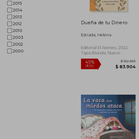
2015
$ 
45%
2014
dcto.
$ 7
2013
Dueña de tu Dinero
2012
2010
Estrada, Helena
2003
2002
Editorial El Ateneo, 2022,
2000
Tapa Blanda, Nuevo