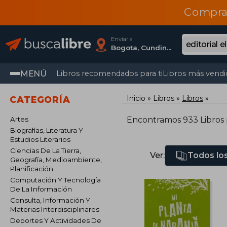
Compra
Enviar a
Bogota, Cundinamarca
MENÚ
Libros recomendados para ti
Libros más vendi
Inicio
Libros
Libros
CATEGORÍA
Artes
Encontramos 933 Libros
Biografías, Literatura Y
Estudios Literarios
Ciencias De La Tierra,
Ver:
Todos los
Geografía, Medioambiente,
Planificación
Computación Y Tecnología
De La Información
Consulta, Información Y
Materias Interdisciplinares
Deportes Y Actividades De