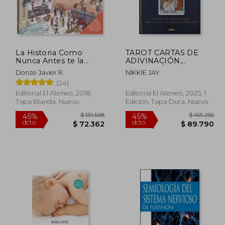
La Historia Como
TAROT CARTAS DE
Nunca Antes te la
ADIVINACIÓN,
Habian Contado. Un
SABIDURÍA Y
Donze Javier R.
NIKKIE JAY
Libro de Academia
AUTODESCUBRIMIENTO
(24)
Play
Editorial El Ateneo, 2018,
Editorial El Ateneo, 2025, 1
Tapa Blanda, Nuevo
Edición, Tapa Dura, Nuevo
56.350
$ 131.568
45%
45%
dcto.
dcto.
5.992
$ 72.362