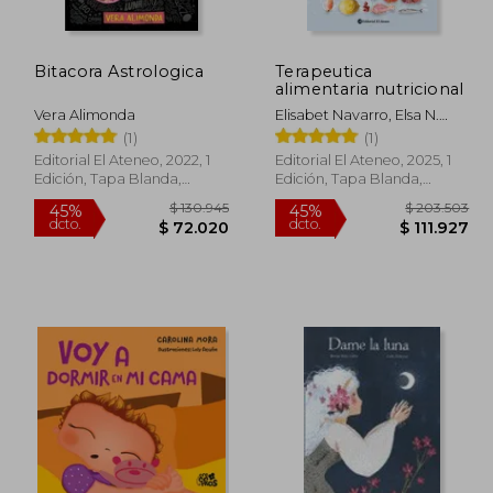
Bitacora Astrologica
Terapeutica
152.553
$ 152.813
45%
45%
alimentaria nutricional
dcto.
dcto.
3.904
$ 84.047
Vera Alimonda
Elisabet Navarro, Elsa N.
Longo, Andrea F. González
(1)
(1)
Editorial El Ateneo, 2022, 1
Editorial El Ateneo, 2025, 1
Edición, Tapa Blanda,
Edición, Tapa Blanda,
Nuevo
Nuevo