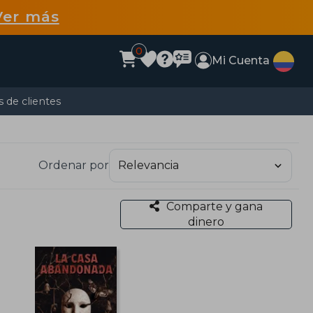
Ver más
0
Mi Cuenta
 de clientes
Ordenar por
Comparte y gana
dinero