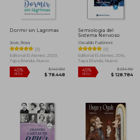
Dormir sin Lagrimas
Semiologia del
Sistema Nervioso
Jove, Rosa
Osvaldo Fustinoni
(3)
(3)
Editorial El Ateneo, 2020,
Editorial El Ateneo, 2014,
Tapa Blanda, Nuevo
Tapa Blanda, Nuevo
235.921
$ 142.632
45%
45%
dcto.
dcto.
9.756
$ 78.448