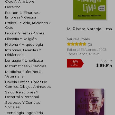
Ocio Al Aire Libre
Derecho
Economía, Finanzas,
Empresa Y Gestión
Estilos De Vida, Aficiones Y
Ocio
Mi Planta Naranja Lima
Ficción Y Temas Afines
Filosofía Y Religión
Varios Autores
(2)
Historia Y Arqueología
Editorial El Ateneo,, 2023,
Infantiles, Juveniles Y
Tapa Blanda, Nuevo
Didácticos
Lenguaje Y Lingüística
Matemáticas Y Ciencias
Medicina, Enfermería,
Veterinaria
$ 
45%
Novela Gráfica, Libros De
dcto.
$ 6
Cómics, Dibujos Animados
Salud, Relaciones Y
Desarrollo Personal
Sociedad Y Ciencias
Sociales
Tecnología, Ingeniería,