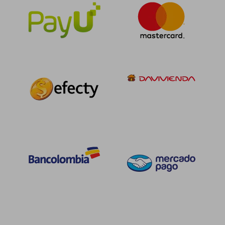
Rápido
$ 49.500
$ 42.7