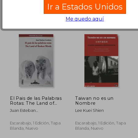
Ir a Estados Unidos
Me quedo aquí
Rápido
El Pais de las Palabras
Taiwan no es un
Rotas: The Land of
Nombre
Broken Words
Juan Esteban
Lee Kuei Shien
Londo&Ntilde;O
Escarabajo, 1 Edición, Tapa
Escarabajo, 1 Edición, Tapa
Blanda, Nuevo
Blanda, Nuevo