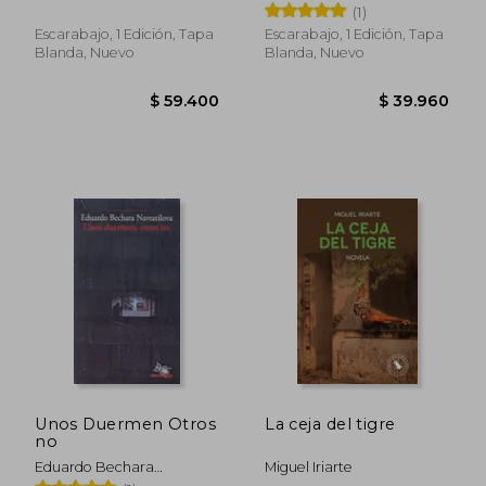
(1)
Escarabajo, 1 Edición, Tapa
Escarabajo, 1 Edición, Tapa
Blanda, Nuevo
Blanda, Nuevo
$ 59.400
$ 54.4
Rápido
Unos Duermen Otros
La ceja del tigre
no
Eduardo Bechara
Miguel Iriarte
Navratilova