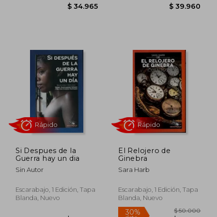
$ 39.960
$ 76.7
Rápido
Rápido
Si Despues de la
El Relojero de
Guerra hay un dia
Ginebra
Sin Autor
Sara Harb
Escarabajo, 1 Edición, Tapa
Escarabajo, 1 Edición, Tapa
Blanda, Nuevo
Blanda, Nuevo