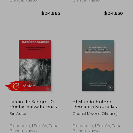
Blanda, Nuevo
Blanda, Nuevo
Rápido
Jardin de Sangre 10
El Mundo Entero
$ 46.605
$ 59.9
Poetas Salvadoreñas
Descansa Sobre las
Contemporaneas
Rodillas de una
Sin Autor
Gabriel Mwene Okoundji
Hormiga
Escarabajo, 1 Edición, Tapa
Escarabajo, 1 Edición, Tapa
Blanda, Nuevo
Blanda, Nuevo