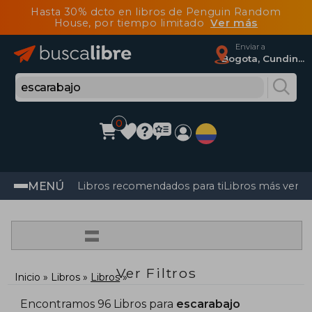
Hasta 30% dcto en libros de Penguin Random
House, por tiempo limitado
Ver más
Enviar a
Bogota, Cundinamarca
0
MENÚ
Libros recomendados para ti
Libros más vendi
=
Ver Filtros
Inicio
Libros
Libros
Encontramos 96 Libros para
escarabajo