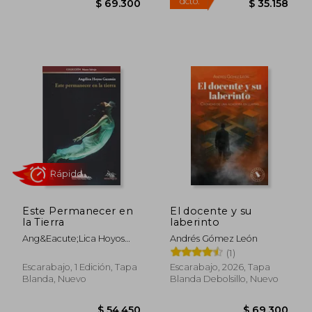
$ 59.400
$ 54.4
Este Permanecer en
El docente y su
la Tierra
laberinto
Ang&Eacute;Lica Hoyos
Andrés Gómez León
Guzm&Aacute;N
(1)
Escarabajo, 1 Edición, Tapa
Escarabajo, 2026, Tapa
Blanda, Nuevo
Blanda Debolsillo, Nuevo