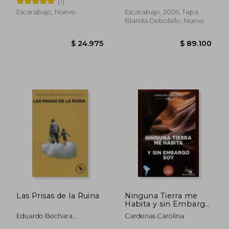
(1)
Escarabajo, Nuevo
Escarabajo, 2026, Tapa
Blanda Debolsillo, Nuevo
$ 59.400
$ 39.9
Las Prisas de la Ruina
Ninguna Tierra me
Habita y sin Embargo
soy
Eduardo Bechara
Cardenas Carolina
Navratilova