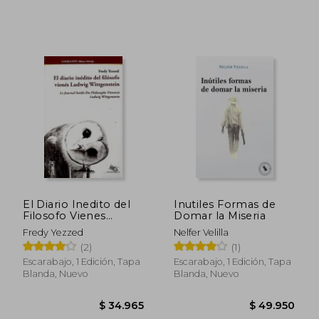
$ 50.0
30%
dcto.
$ 69.300
$ 35.1
El Diario Inedito del
Inutiles Formas de
Filosofo Vienes
Domar la Miseria
Ludwig Wittgenstein
Fredy Yezzed
Nelfer Velilla
(2)
(1)
Escarabajo, 1 Edición, Tapa
Escarabajo, 1 Edición, Tapa
Blanda, Nuevo
Blanda, Nuevo
Rápido