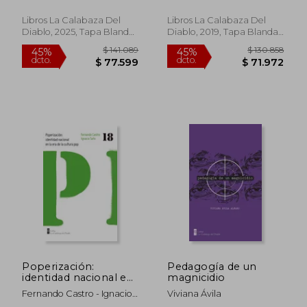
Libros La Calabaza Del
Libros La Calabaza Del
Diablo, 2025, Tapa Blanda,
Diablo, 2019, Tapa Blanda,
Nuevo
Nuevo
$ 130.858
$ 135.9
45%
45%
dcto.
dcto.
$ 71.972
$ 74.7
Poperización:
Pedagogía de un
identidad nacional en
magnicidio
la era de la cultura
Fernando Castro - Ignacio
Viviana Ávila
pop
Soto