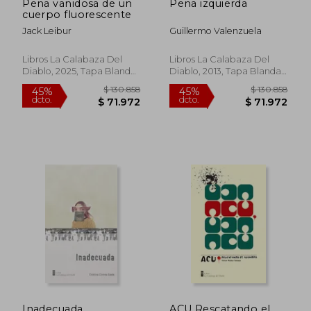
Pena vanidosa de un
Pena izquierda
cuerpo fluorescente
Jack Leibur
Guillermo Valenzuela
Libros La Calabaza Del
Libros La Calabaza Del
Diablo, 2025, Tapa Blanda,
Diablo, 2013, Tapa Blanda,
Nuevo
Nuevo
$ 130.858
$ 130.8
45%
45%
Inadecuada
ACU Rescatando el