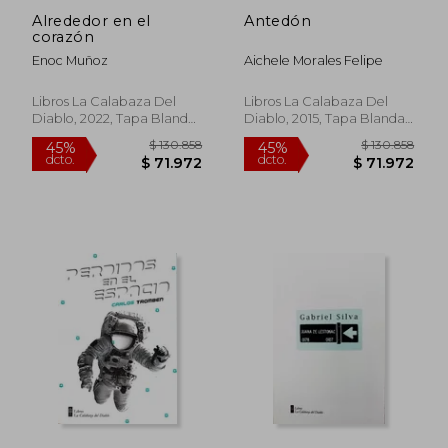
Alrededor en el
Antedón
corazón
Enoc Muñoz
Aichele Morales Felipe
Libros La Calabaza Del
Libros La Calabaza Del
Diablo, 2022, Tapa Blanda,
Diablo, 2015, Tapa Blanda,
Nuevo
Nuevo
$ 130.858
$ 130.8
45%
45%
dcto.
dcto.
$ 71.972
$ 71.9