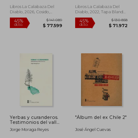
Libros La Calabaza Del
Libros La Calabaza Del
Diablo, 2026, Cosido,
Diablo, 2022, Tapa Blanda,
Nuevo
Nuevo
$ 141.089
$ 130.8
45%
45%
dcto.
dcto.
$ 77.599
$ 71.9
Yerbas y curanderos.
"Álbum del ex Chile 2"
Testimonios del valle
del Huasco
Jorge Moraga Reyes
José Ángel Cuevas