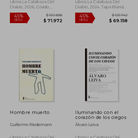
Libros La Calabaza Del
Libros La Calabaza Del
Diablo, 2026, Cosido,
Diablo, 2024, Tapa Blanda,
Nuevo
Nuevo
$ 130.127
$ 146.2
45%
45%
Hombre muerto
Iluminando con el
dcto.
dcto.
$ 71.570
$ 80.4
corazón de los ciegos
Guillermo Riedemann
Álvaro Leiva
Libros La Calabaza Del
Libros La Calabaza Del