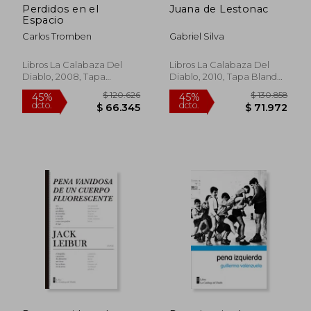
Perdidos en el
Juana de Lestonac
Espacio
Carlos Tromben
Gabriel Silva
Libros La Calabaza Del
Libros La Calabaza Del
Diablo, 2008, Tapa
Diablo, 2010, Tapa Blanda,
Blanda, Nuevo
Nuevo
$ 120.626
$ 130.8
45%
45%
dcto.
dcto.
$ 66.345
$ 71.9