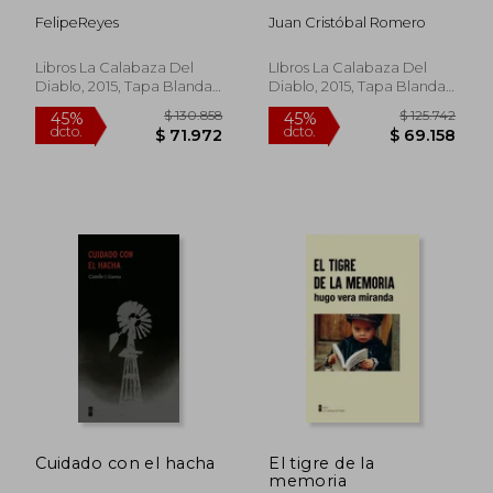
FelipeReyes
Juan Cristóbal Romero
Libros La Calabaza Del
LIbros La Calabaza Del
$ 135.9
45%
Diablo, 2015, Tapa Blanda,
Diablo, 2015, Tapa Blanda,
dcto.
$ 320.779
$ 74.7
Nuevo
Nuevo
Cuidado con el hacha
El tigre de la
memoria