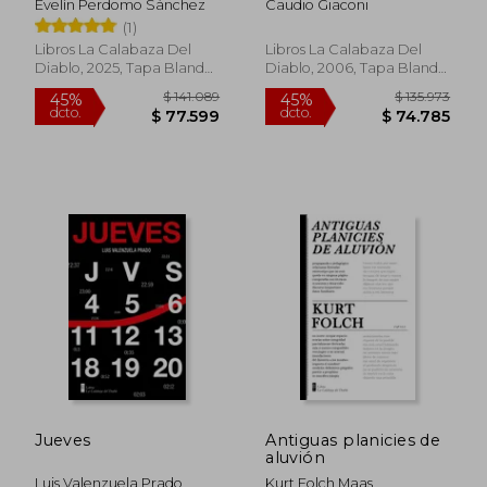
Evelín Perdomo Sánchez
Caudio Giaconi
(1)
Libros La Calabaza Del
Libros La Calabaza Del
Diablo, 2025, Tapa Blanda,
Diablo, 2006, Tapa Blanda,
Nuevo
Nuevo
$ 141.089
$ 130.8
45%
45%
dcto.
dcto.
$ 77.599
$ 71.9
Jueves
Antiguas planicies de
aluvión
Luis Valenzuela Prado
Kurt Folch Maas