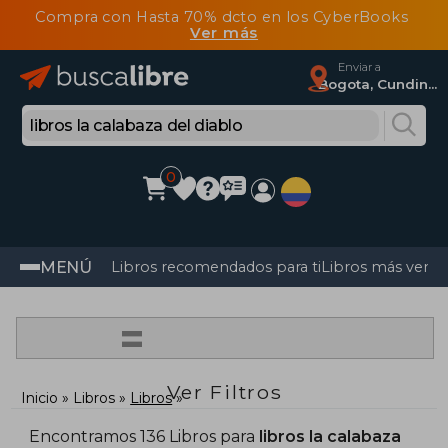
Compra con Hasta 70% dcto en los CyberBooks
Ver más
Enviar a
Bogota, Cundinamarca
0
MENÚ
Libros recomendados para ti
Libros más vendi
=
Ver Filtros
Inicio
Libros
Libros
Encontramos 136 Libros para
libros la calabaza