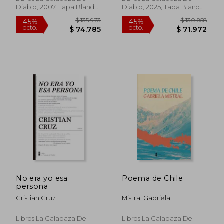
Diablo, 2007, Tapa Blanda,
Diablo, 2025, Tapa Blanda,
Nuevo
Nuevo
No era yo esa
Poema de Chile
persona
Cristian Cruz
Mistral Gabriela
$ 130.858
$ 125.7
45%
45%
dcto.
dcto.
$ 71.972
$ 69.1
Libros La Calabaza Del
Libros La Calabaza Del