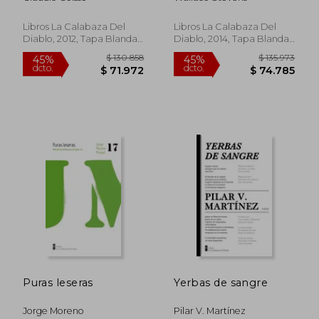
Libros La Calabaza Del
Libros La Calabaza Del
Diablo, 2012, Tapa Blanda,
Diablo, 2014, Tapa Blanda,
Nuevo
Nuevo
$ 130.858
$ 151.3
45%
45%
dcto.
dcto.
$ 71.972
$ 83.2
Puras leseras
Yerbas de sangre
Jorge Moreno
Pilar V. Martínez