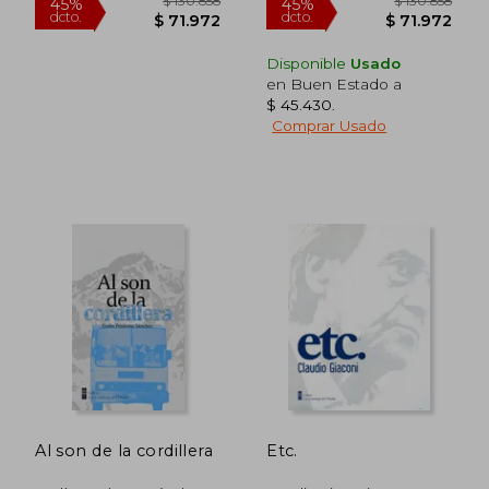
Disponible
Usado
en Buen Estado a
$ 45.430
.
Comprar Usado
$ 125.742
$ 125.7
45%
45%
dcto.
dcto.
$ 69.158
$ 69.1
Al son de la cordillera
Etc.