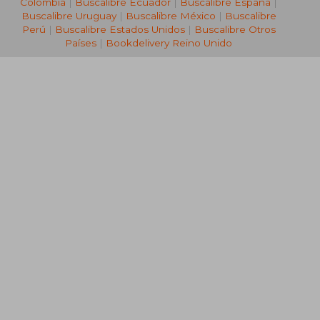
Colombia
|
Buscalibre Ecuador
|
Buscalibre España
|
Buscalibre Uruguay
|
Buscalibre México
|
Buscalibre
Perú
|
Buscalibre Estados Unidos
|
Buscalibre Otros
Países
|
Bookdelivery Reino Unido