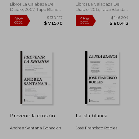
Libros La Calabaza Del
Libros La Calabaza Del
Diablo, 2007, Tapa Blanda,
Diablo, 2013, Tapa Blanda,
Nuevo
Nuevo
$ 141.089
$ 130.8
45%
45%
dcto.
dcto.
$ 77.599
$ 71.9
Prevenir la erosión
La isla blanca
Andrea Santana Bonacich
José Francisco Robles