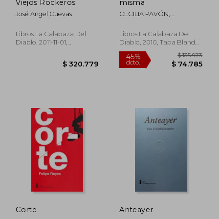
Viejos Rockeros
misma
José Ángel Cuevas
CECILIA PAVÓN,
$ 130.858
$ 146.2
45%
45%
GABRIELA BEJERMAN,
dcto.
dcto.
$ 71.972
$ 80.4
FERNANDA LAGUNA,
Libros La Calabaza Del
Libros La Calabaza Del
SUSANA PAMPÍN, INÉS
Diablo, 2011-11-01,
Diablo, 2010, Tapa Blanda,
ACEVEDO Y DALIA
Paperback,
Usado
Nuevo
ROSETTI
Corte
Anteayer