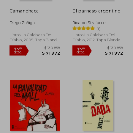
Camanchaca
El parnaso argentino
Diego Zuñiga
Ricardo Strafacce
(1)
Libros La Calabaza Del
Libros La Calabaza Del
Diablo, 2009, Tapa Blanda,
Diablo, 2012, Tapa Blanda,
Nuevo
Nuevo
$ 130.858
$ 130.8
45%
45%
dcto.
dcto.
$ 71.972
$ 71.9