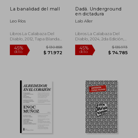
La banalidad del mall
Dadá. Underground
en dictadura
Leo Ríos
Lalo Aller
Libros La Calabaza Del
Libros La Calabaza Del
Diablo, 2012, Tapa Blanda,
Diablo, 2024, 2da Edición,
Nuevo
Tapa Blanda, Nuevo
$ 130.858
$ 135.9
45%
45%
dcto.
dcto.
$ 71.972
$ 74.7