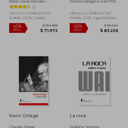
Mario Varas Arévalo /
Ximena Vergara, Iván Pinto
Calostro
Y Álvaro García
(1)
Libros La Calabaza Del
Libros La Calabaza Del
Diablo, 2026, Cosido,
Diablo, 2016, Tapa Blanda,
Nuevo
Nuevo
$ 130.858
$ 135.9
45%
45%
dcto.
dcto.
$ 71.972
$ 74.7
Kevin Ortega
La roca
Claudio Geisse
Wallace Stevens