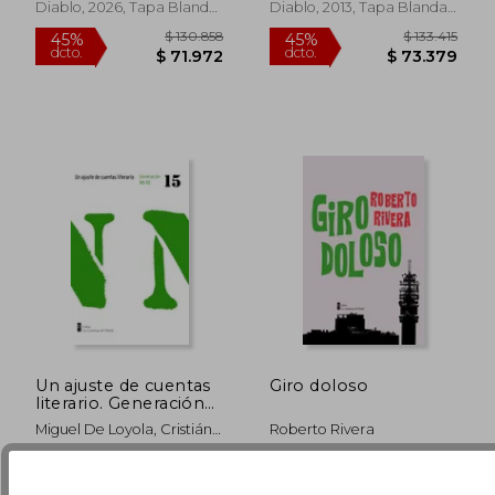
Diablo, 2026, Tapa Blanda,
Diablo, 2013, Tapa Blanda,
Nuevo
Nuevo
Un ajuste de cuentas
Giro doloso
literario. Generación
NN- 80
Miguel De Loyola, Cristián
Roberto Rivera
Montes Capó, Diego
Muñoz Valenzuela, Antonio
Libros La Calabaza Del
Libros La Calabaza Del
Ostornol, Jaime Collyer,
$ 135.973
$ 130.8
45%
45%
Diablo, 2023, Tapa Blanda,
Diablo, 2025, Tapa Blanda,