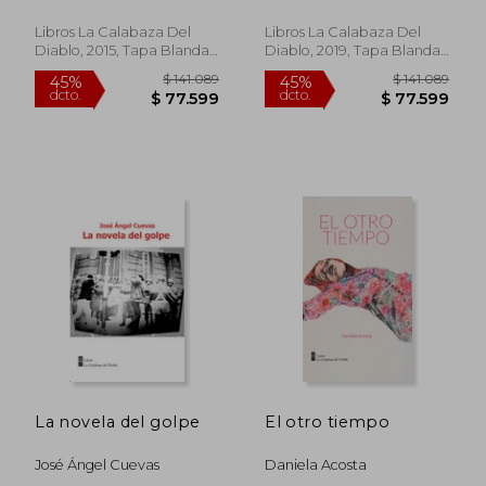
Arnaiz
Riedl Soto
Libros La Calabaza Del
Libros La Calabaza Del
Diablo, 2015, Tapa Blanda,
Diablo, 2019, Tapa Blanda,
Nuevo
Nuevo
$ 141.089
$ 135.9
45%
45%
dcto.
dcto.
$ 77.599
$ 74.7
La novela del golpe
El otro tiempo
José Ángel Cuevas
Daniela Acosta