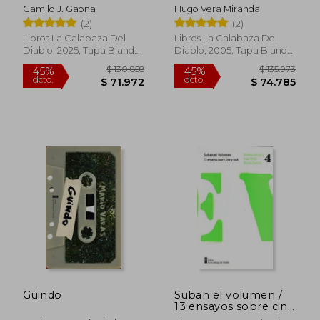
Camilo J. Gaona
Hugo Vera Miranda
(2)
(2)
Libros La Calabaza Del
Libros La Calabaza Del
Diablo, 2025, Tapa Blanda,
Diablo, 2005, Tapa Blanda,
Nuevo
Nuevo
$ 130.858
$ 125.7
45%
45%
dcto.
dcto.
$ 71.972
$ 69.1
Guindo
Suban el volumen /
13 ensayos sobre cine
y rock