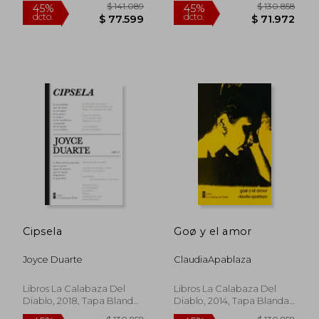
$ 141.089
$ 141.0
45%
45%
dcto.
dcto.
$ 77.599
$ 77.5
Cipsela
Goø y el amor
Joyce Duarte
ClaudiaApablaza
Libros La Calabaza Del
Libros La Calabaza Del
Diablo, 2018, Tapa Blanda,
Diablo, 2014, Tapa Blanda,
Nuevo
Nuevo