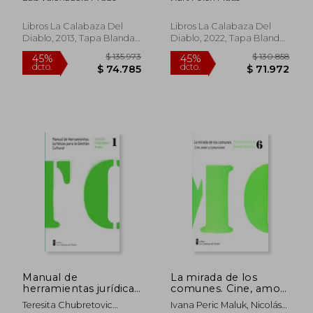
Libros La Calabaza Del
Libros La Calabaza Del
Diablo, 2013, Tapa Blanda,
Diablo, 2022, Tapa Blanda,
Nuevo
Nuevo
$ 130.858
$ 130.8
45%
45%
dcto.
dcto.
$ 71.972
$ 71.9
Manual de
La mirada de los
herramientas jurídicas
comunes. Cine, amor
para la gestión
y comunismo
Teresita Chubretovic
Ivana Peric Maluk, Nicolás
cultural