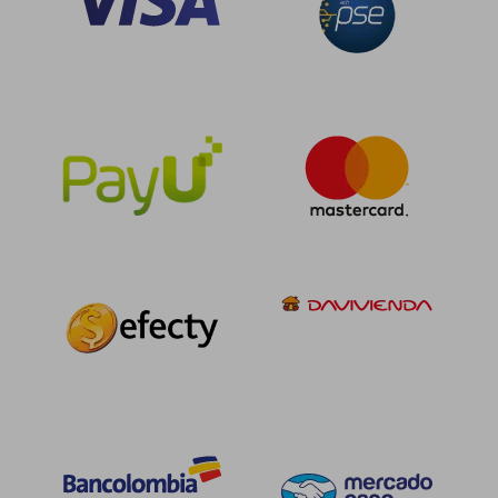
$ 141.089
$ 141.0
45%
45%
dcto.
dcto.