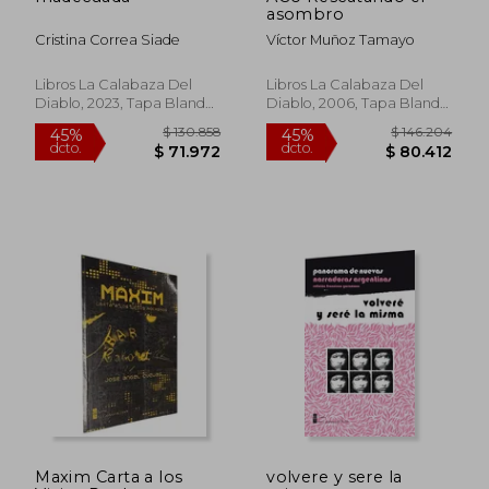
dcto.
dcto.
$ 71.972
$ 71.9
asombro
Cristina Correa Siade
Víctor Muñoz Tamayo
Libros La Calabaza Del
Libros La Calabaza Del
Diablo, 2023, Tapa Blanda,
Diablo, 2006, Tapa Blanda,
Nuevo
Nuevo
Maxim Carta a los
volvere y sere la