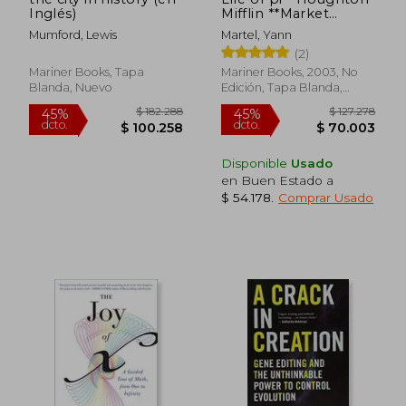
Inglés)
Mifflin **Market
Restricted** (en
Mumford, Lewis
Martel, Yann
Inglés)
(2)
Mariner Books, Tapa
Mariner Books, 2003, No
Blanda, Nuevo
Edición, Tapa Blanda,
Nuevo
Disponible
Usado
en Buen Estado a
$ 54.178
.
Comprar Usado
$ 131.813
$ 173.4
45%
45%