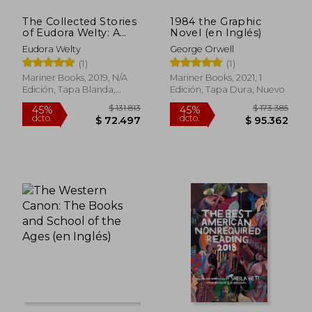
The Collected Stories
1984 the Graphic
of Eudora Welty: A
Novel (en Inglés)
Collection (en Inglés)
Eudora Welty
George Orwell
(1)
(1)
Mariner Books, 2019, N/A
Mariner Books, 2021, 1
Edición, Tapa Blanda,
Edición, Tapa Dura, Nuevo
Nuevo
$ 721.466
$ 126.8
45%
45%
dcto.
dcto.
$ 396.806
$ 69.7