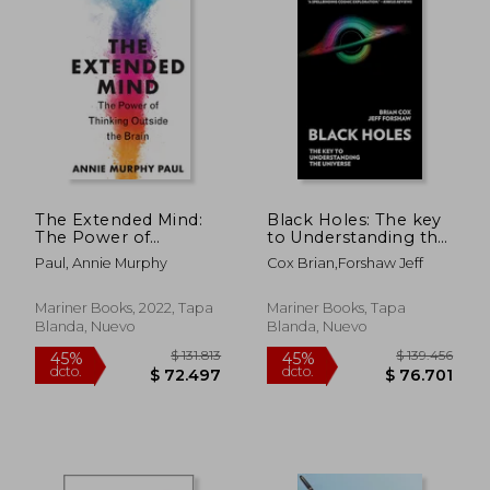
dcto.
dcto.
$ 67.509
$ 65.0
The Extended Mind:
Black Holes: The key
The Power of
to Understanding the
Thinking Outside the
Universe (en Inglés)
Paul, Annie Murphy
Cox Brian,Forshaw Jeff
Brain (en Inglés)
Mariner Books, 2022, Tapa
Mariner Books, Tapa
Blanda, Nuevo
Blanda, Nuevo