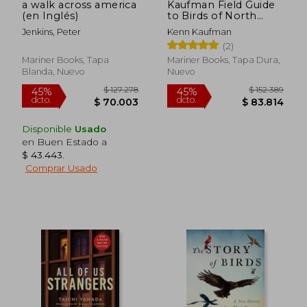
a walk across america
Kaufman Field Guide
(en Inglés)
to Birds of North
America (en Inglés)
Jenkins, Peter
Kenn Kaufman
(2)
Mariner Books, Tapa
Mariner Books, Tapa Dura,
Blanda, Nuevo
Nuevo
Disponible
Usado
en Buen Estado a
$ 43.443
.
Comprar Usado
$ 127.278
$ 152.3
45%
45%
dcto.
dcto.
$ 70.003
$ 83.8