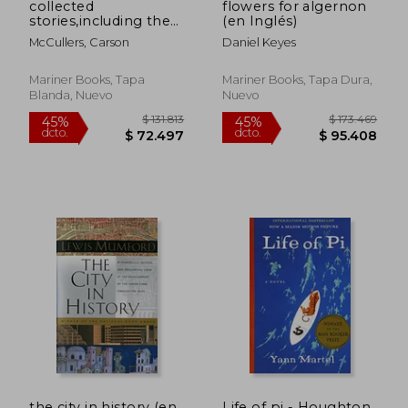
collected
flowers for algernon
stories,including the
(en Inglés)
member of the
McCullers, Carson
Daniel Keyes
wedding and the
ballad of the sad cafe
(en Inglés)
Mariner Books, Tapa
Mariner Books, Tapa Dura,
Blanda, Nuevo
Nuevo
$ 122.743
$ 154.5
45%
45%
dcto.
dcto.
$ 67.509
$ 85.0
the city in history (en
Life of pi - Houghton