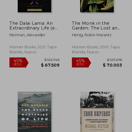
$ 147.595
$ 109.1
45%
45%
dcto.
dcto.
$ 81.177
$ 60.0
The Dalai Lama: An
The Monk in the
Extraordinary Life (en
Garden: The Lost and
Inglés)
Found Genius of
Norman, Alexander
Henig, Robin Marantz
Gregor Mendel, the
Father of Genetics
(en Inglés)
Mariner Books, 2021, Tapa
Mariner Books, 2001, Tapa
Blanda, Nuevo
Blanda, Nuevo