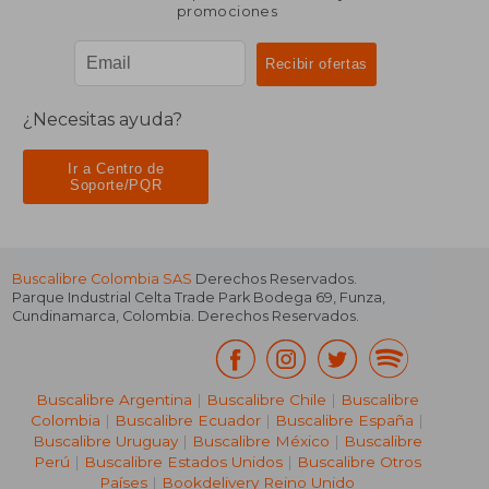
promociones
¿Necesitas ayuda?
Ir a Centro de
Soporte/PQR
Buscalibre Colombia SAS
Derechos Reservados.
Parque Industrial Celta Trade Park Bodega 69
,
Funza
,
Cundinamarca
,
Colombia
. Derechos Reservados.
Buscalibre Argentina
|
Buscalibre Chile
|
Buscalibre
Colombia
|
Buscalibre Ecuador
|
Buscalibre España
|
Buscalibre Uruguay
|
Buscalibre México
|
Buscalibre
Perú
|
Buscalibre Estados Unidos
|
Buscalibre Otros
Países
|
Bookdelivery Reino Unido