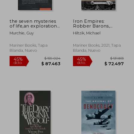
the seven mysteries
Iron Empires:
$ 122.743
$ 127.2
45%
45%
of life,an exploration
Robber Barons,
dcto.
dcto.
$ 67.509
$ 70.0
of science &
Railroads, and the
Murchie, Guy
Hiltzik, Michael
philosophy (en
Making of Modern
Inglés)
America (en Inglés)
Mariner Books, Tapa
Mariner Books, 2021, Tapa
Blanda, Nuevo
Blanda, Nuevo