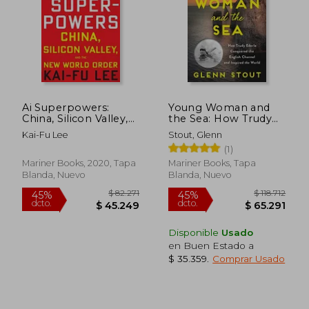
$ 182.288
$ 127.2
45%
45%
dcto.
dcto.
$ 100.258
$ 70.0
Ai Superpowers:
Young Woman and
China, Silicon Valley,
the Sea: How Trudy
and the new World
Ederle Conquered the
Kai-Fu Lee
Stout, Glenn
Order (en Inglés)
English Channel and
(1)
Inspired the World
(en Inglés)
Mariner Books, 2020, Tapa
Mariner Books, Tapa
Blanda, Nuevo
Blanda, Nuevo
Disponible
Usado
en Buen Estado a
$ 35.359
.
Comprar Usado