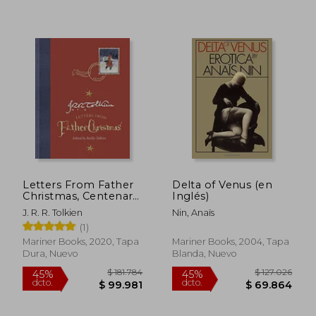
$ 131.813
$ 152.3
45%
45%
dcto.
dcto.
$ 72.497
$ 83.8
Letters From Father
Delta of Venus (en
Christmas, Centenary
Inglés)
Edition (en Inglés)
J. R. R. Tolkien
Nin, Anaïs
(1)
Mariner Books, 2020, Tapa
Mariner Books, 2004, Tapa
Dura, Nuevo
Blanda, Nuevo