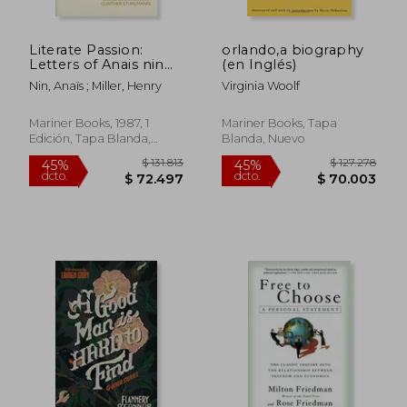
Literate Passion:
orlando,a biography
Letters of Anais nin
(en Inglés)
and Henry Miller
Nin, Anaïs ; Miller, Henry
Virginia Woolf
1932-1953 (en Inglés)
Mariner Books, 1987, 1
Mariner Books, Tapa
Edición, Tapa Blanda,
Blanda, Nuevo
$ 207.399
$ 131.
45%
45%
Nuevo
dcto.
dcto.
$ 114.069
$ 72.4