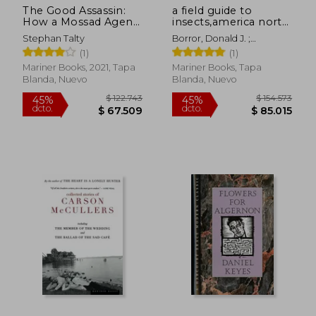
The Good Assassin:
a field guide to
How a Mossad Agent
insects,america north
and a Band of
of mexico (en Inglés)
Stephan Talty
Borror, Donald J. ;
Survivors Hunted
Peterson, Roger Tory
(1)
(1)
Down the Butcher of
Latvia (en Inglés)
Mariner Books, 2021, Tapa
Mariner Books, Tapa
Blanda, Nuevo
Blanda, Nuevo
$ 154.489
$ 127.
45%
45%
dcto.
dcto.
$ 84.969
$ 69.9