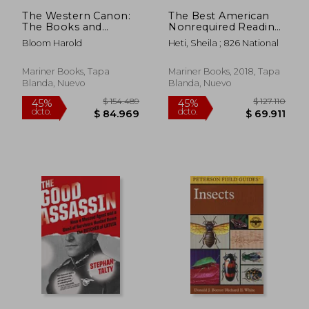
The Western Canon:
The Best American
The Books and
Nonrequired Reading
School of the Ages
2018 (en Inglés)
Bloom Harold
Heti, Sheila ; 826 National
(en Inglés)
Mariner Books, Tapa
Mariner Books, 2018, Tapa
Blanda, Nuevo
Blanda, Nuevo
$ 131.813
$ 173.3
45%
45%
dcto.
dcto.
$ 72.497
$ 95.3