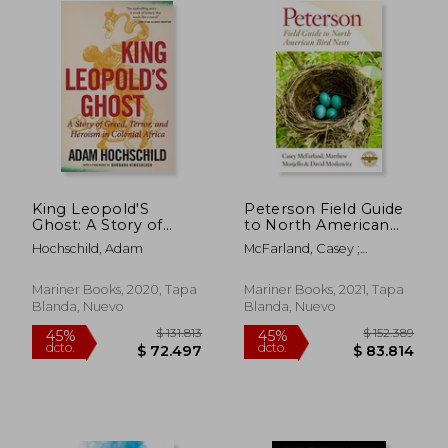
King Leopold'S
Peterson Field Guide
Ghost: A Story of
to North American
Greed, Terror, and
Bird Nests (Peterson
Hochschild, Adam
McFarland, Casey ;
Heroism in Colonial
Field Guides) (en
Monjello, Matthew ;
Africa (en Inglés)
Inglés)
Moskowitz, David
Mariner Books, 2020, Tapa
Mariner Books, 2021, Tapa
Blanda, Nuevo
Blanda, Nuevo
$ 122.743
$ 118.2
45%
45%