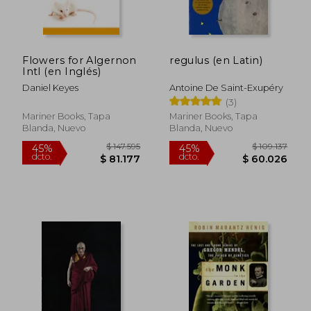
dcto.
dcto.
$ 52.430
$ 109.9
Flowers for Algernon
regulus (en Latin)
Intl (en Inglés)
Daniel Keyes
Antoine De Saint-Exupéry
(3)
Mariner Books, Tapa
Mariner Books, Tapa
Blanda, Nuevo
Blanda, Nuevo