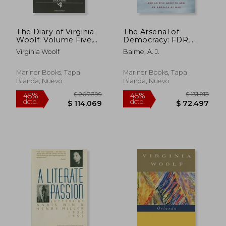
The Diary of Virginia
The Arsenal of
Woolf: Volume Five,
Democracy: FDR,
1936-1941: 5 (en
Detroit, and an Epic
Virginia Woolf
Baime, A. J.
Inglés)
Quest to Arm an
$ 159.024
$ 131.
45%
45%
America at War (en
dcto.
dcto.
$ 87.463
$ 72.4
Inglés)
Mariner Books, Tapa
Mariner Books, Tapa
Blanda, Nuevo
Blanda, Nuevo