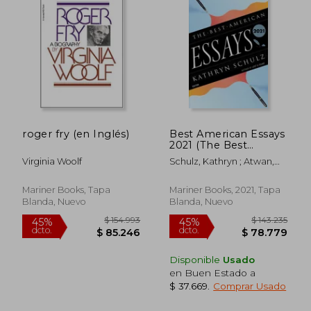
$ 125.766
$ 131.
45%
45%
dcto.
dcto.
$ 69.171
$ 72.4
roger fry (en Inglés)
Best American Essays
2021 (The Best
American Series ®)
Virginia Woolf
Schulz, Kathryn ; Atwan,
(en Inglés)
Robert
Mariner Books, Tapa
Mariner Books, 2021, Tapa
Blanda, Nuevo
Blanda, Nuevo
Disponible
Usado
en Buen Estado a
$ 37.669
.
Comprar Usado