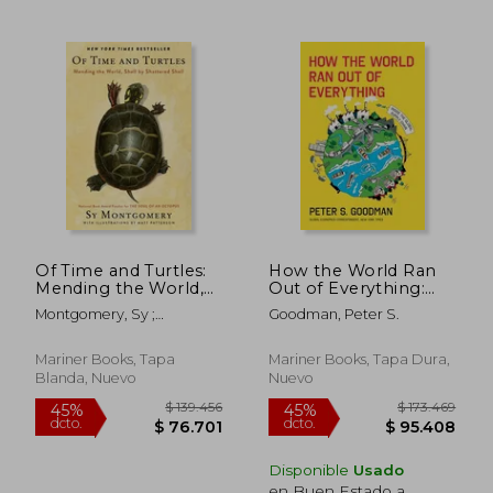
$ 154.993
$ 143.2
45%
45%
dcto.
dcto.
$ 85.246
$ 78.7
Of Time and Turtles:
How the World Ran
Mending the World,
Out of Everything:
Shell by Shattered
Inside the Global
Montgomery, Sy ;
Goodman, Peter S.
Shell (en Inglés)
Supply Chain (en
Patterson, Matt
Inglés)
Mariner Books, Tapa
Mariner Books, Tapa Dura,
Blanda, Nuevo
Nuevo
Disponible
Usado
en Buen Estado a