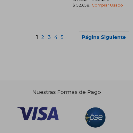
$ 52.658
.
Comprar Usado
1
2
3
4
5
Página Siguiente
$ 181.784
$ 127.0
45%
45%
dcto.
dcto.
$ 99.981
$ 69.8
Nuestras Formas de Pago