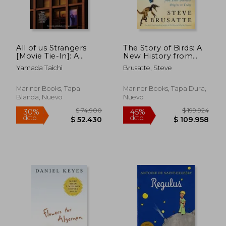
All of us Strangers
The Story of Birds: A
[Movie Tie-In]: A
New History from
Novel (en Inglés)
Their Dinosaur
Yamada Taichi
Brusatte, Steve
Origins to the
Present (en Inglés)
Mariner Books, Tapa
Mariner Books, Tapa Dura,
Blanda, Nuevo
Nuevo
$ 74.900
$ 199.9
30%
45%