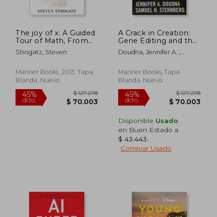
dcto.
dcto.
$ 72.497
$ 95.4
The joy of x: A Guided
A Crack in Creation:
Tour of Math, From
Gene Editing and the
one to Infinity (en
Unthinkable Power
Strogatz, Steven
Doudna, Jennifer A. ;
Inglés)
to Control Evolution
Sternberg, Samuel H.
(en Inglés)
Mariner Books, 2013, Tapa
Mariner Books, Tapa
Blanda, Nuevo
Blanda, Nuevo
Disponible
Usado
en Buen Estado a
$ 43.443
.
Comprar Usado