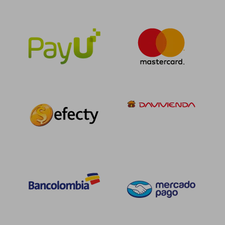
$ 139.456
$ 127.2
45%
45%
dcto.
dcto.
$ 76.701
$ 70.0