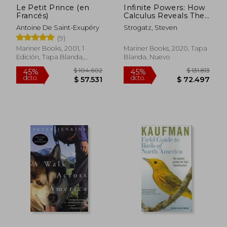
Le Petit Prince (en
Infinite Powers: How
Francés)
Calculus Reveals The
Secrets Of The
Antoine De Saint-Exupéry
Strogatz, Steven
Universe (en Inglés)
(9)
Mariner Books, 2001, 1
Mariner Books, 2020, Tapa
Edición, Tapa Blanda,
Blanda, Nuevo
Nuevo
$ 104.602
$ 131.
45%
45%
dcto.
dcto.
$ 57.531
$ 72.4