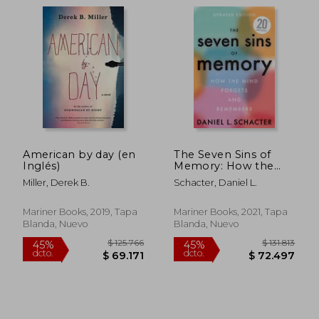
American by day (en
The Seven Sins of
Inglés)
Memory: How the
Mind Forgets and
Miller, Derek B.
Schacter, Daniel L.
Remembers (en
Inglés)
Mariner Books, 2019, Tapa
Mariner Books, 2021, Tapa
$ 82.271
$ 118.
45%
45%
Blanda, Nuevo
Blanda, Nuevo
dcto.
dcto.
$ 45.249
$ 65.2