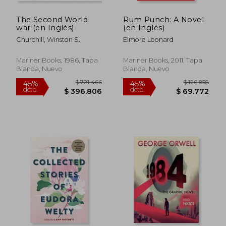
The Second World
Rum Punch: A Novel
war (en Inglés)
(en Inglés)
Churchill, Winston S.
Elmore Leonard
Mariner Books, 1986, Tapa
Mariner Books, 2011, Tapa
Blanda, Nuevo
Blanda, Nuevo
$ 131.813
$ 127.2
45%
45%
dcto.
dcto.
$ 72.497
$ 70.0