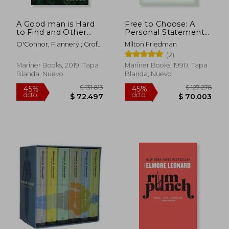
A Good man is Hard
Free to Choose: A
to Find and Other
Personal Statement
Stories (en Inglés)
(en Inglés)
O'Connor, Flannery ; Groff,
Milton Friedman
Lauren
(2)
Mariner Books, 2019, Tapa
Mariner Books, 1990, Tapa
Blanda, Nuevo
Blanda, Nuevo
$ 131.813
$ 127.2
45%
45%
dcto.
dcto.
$ 72.497
$ 70.0