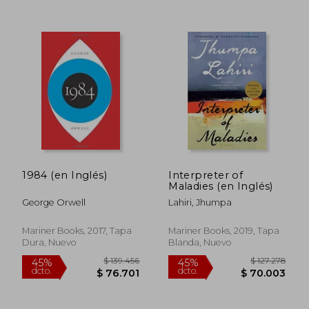
$ 131.813
$ 139.4
45%
45%
dcto.
dcto.
$ 72.497
$ 76.7
1984 (en Inglés)
Interpreter of
Maladies (en Inglés)
George Orwell
Lahiri, Jhumpa
Mariner Books, 2017, Tapa
Mariner Books, 2019, Tapa
Dura, Nuevo
Blanda, Nuevo