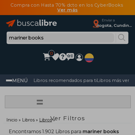
Compra con Hasta 70% dcto en los CyberBooks
Ver más
Enviar a
Bogota, Cundinamarca
0
MENÚ
Libros recomendados para ti
Libros más vendi
=
Ver Filtros
Inicio
Libros
Libros
Encontramos 1.902 Libros para
mariner books