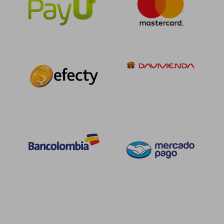
$ 226.889
$ 152.9
45%
45%
dcto.
dcto.
$ 124.789
$ 84.1