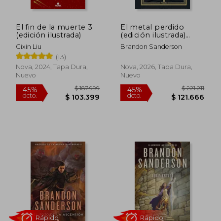
El fin de la muerte 3
El metal perdido
(edición ilustrada)
(edición ilustrada)
(Wax & Wayne 4)
Cixin Liu
Brandon Sanderson
(13)
Nova, 2024, Tapa Dura,
Nova, 2026, Tapa Dura,
Nuevo
Nuevo
$ 105.000
$ 149.0
20%
20%
dcto.
dcto.
$ 84.000
$ 119.2