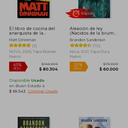
El libro de cocina del
Aleación de ley
anarquista de la
(Nacidos de la bruma
mazmorra (Carl el
4)
Matt Dinniman
Brandon Sanderson
Mazmorrero 3)
(3)
(70)
NOVA, 2026, Tapa Blanda,
Nova, 2021, Tapa Dura,
Nuevo
Nuevo
Rápido
Disponible
Usado
en Buen Estado a
$ 65.543
.
Comprar Usado
$ 125.000
$ 183.7
20%
45%
dcto.
dcto.
$ 100.000
$ 101.0