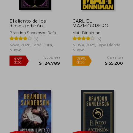
El aliento de los
CARL EL
$ 72.000
$ 146.0
20%
45%
dioses (edición
MAZMORRERO
dcto.
dcto.
$ 57.600
$ 80.3
ilustrada)
Brandon Sanderson;Rafael
Matt Dinniman
Marín Trechera
(3)
(3)
Nova, 2026, Tapa Dura,
NOVA, 2025, Tapa Blanda,
Nuevo
Nuevo