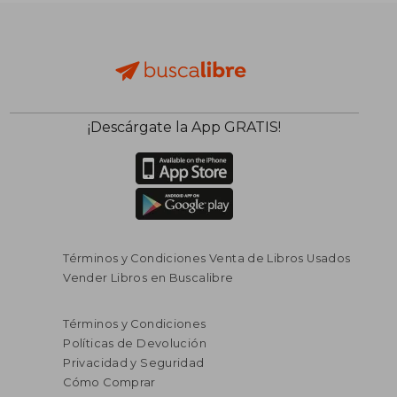
¡Descárgate la App GRATIS!
Términos y Condiciones Venta de Libros Usados
Vender Libros en Buscalibre
$ 181.265
$ 249.7
45%
45%
Términos y Condiciones
dcto.
dcto.
$ 99.696
$ 137.3
Políticas de Devolución
Privacidad y Seguridad
Cómo Comprar