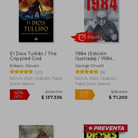
$ 249.701
$ 99.0
45%
20%
dcto.
dcto.
$ 137.336
$ 79.2
El Dios Tullido / The
1984 (Edición
Crippled God
Ilustrada) / 1984
(Ilustrated Edition)
Erikson, Steven
George Orwell
(20)
(8)
NOVA, 2021, 1 Edición, Tapa
NOVA, 2023, 1 Edición,
Dura, Nuevo
Tapa Dura, Nuevo