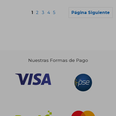
1
2
3
4
5
Página Siguiente
$ 249.701
$ 162.
45%
45%
dcto.
dcto.
$ 137.336
$ 89.4
Nuestras Formas de Pago