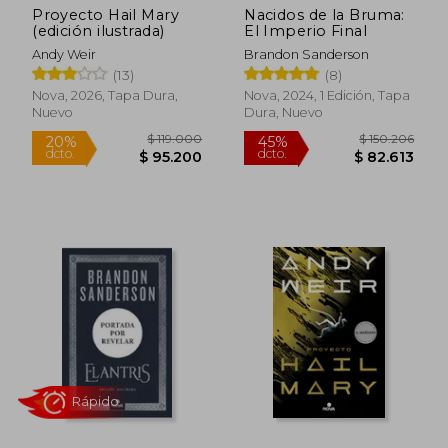
Proyecto Hail Mary
Nacidos de la Bruma:
(edición ilustrada)
El Imperio Final
Andy Weir
Brandon Sanderson
Rápido
(13)
(8)
Nova, 2026, Tapa Dura,
Nova, 2024, 1 Edición, Tapa
Nuevo
Dura, Nuevo
$ 119.000
$ 150.2
20%
45%
dcto.
dcto.
$ 95.200
$ 82.6