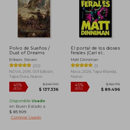
$ 183.799
$ 209.0
45%
45%
dcto.
dcto.
$ 101.090
$ 114.9
Polvo de Sueños /
El portal de los dioses
Dust of Dreams
ferales (Carl el
Mazmorrero 4)
Erikson, Steven
Matt Dinniman
(20)
(1)
NOVA, 2019, 001 Edición,
Nova, 2026, Tapa Blanda,
Tapa Dura, Nuevo
Nuevo
Disponible
Usado
en Buen Estado a
$ 85.909
.
Comprar Usado