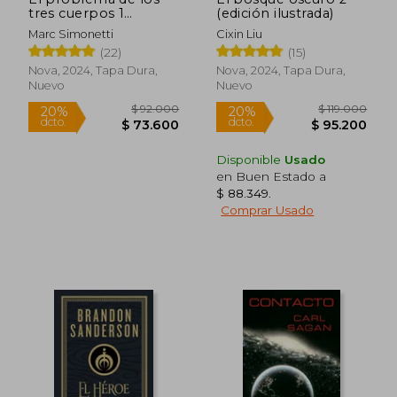
tres cuerpos 1
(edición ilustrada)
(edición ilustrada)
Marc Simonetti
Cixin Liu
(22)
(15)
Nova, 2024, Tapa Dura,
Nova, 2024, Tapa Dura,
Nuevo
Nuevo
Rápido
Rápido
Disponible
Usado
en Buen Estado a
$ 88.349
.
Comprar Usado
$ 92.000
$ 119.0
20%
20%
dcto.
dcto.
$ 73.600
$ 95.2