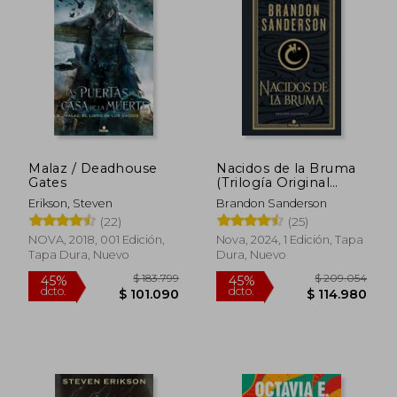
Rápido
Malaz / Deadhouse
Nacidos de la Bruma
Gates
(Trilogía Original
Mistborn: Edición
Erikson, Steven
Brandon Sanderson
Ilustrada 1): El
(22)
(25)
Imperio Final
NOVA, 2018, 001 Edición,
Nova, 2024, 1 Edición, Tapa
Tapa Dura, Nuevo
Dura, Nuevo
$ 135.000
20%
dcto.
$ 108.000
$ 124.8