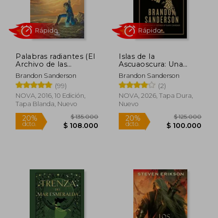
Rápido
Rápido
Palabras radiantes (El
Islas de la
Archivo de las
Ascuaoscura: Una
Tormentas 2)
novela del Cosmere
Brandon Sanderson
Brandon Sanderson
(99)
(2)
NOVA, 2016, 10 Edición,
NOVA, 2026, Tapa Dura,
Tapa Blanda, Nuevo
Nuevo
$ 119.000
$ 159.0
20%
20%
dcto.
dcto.
$ 95.200
$ 127.2