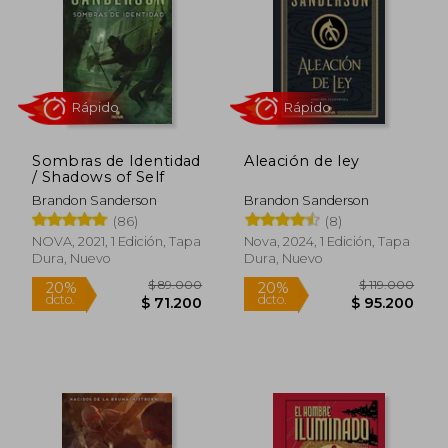
45%
20%
dcto.
dcto.
$ 80.304
$ 60.0
Sombras de Identidad
Aleación de ley
/ Shadows of Self
Brandon Sanderson
Brandon Sanderson
(86)
(8)
NOVA, 2021, 1 Edición, Tapa
Nova, 2024, 1 Edición, Tapa
Dura, Nuevo
Dura, Nuevo
Rápido