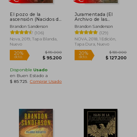
El pozo de la
Juramentada (El
ascensión (Nacidos de
Archivo de las
la bruma 2)
Tormentas 3)
Brandon Sanderson
Brandon Sanderson
(106)
(129)
Nova, 2019, Tapa Blanda,
NOVA, 2018, 1 Edición,
Nuevo
Tapa Dura, Nuevo
$ 187.999
$ 221.
45%
45%
dcto.
dcto.
$ 103.399
$ 121.6
Disponible
Usado
en Buen Estado a
$ 85.725
.
Comprar Usado