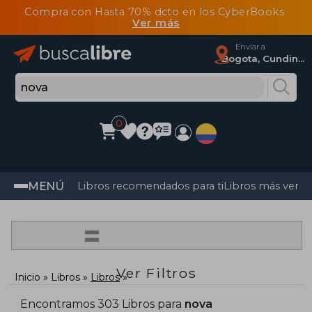
Compra con Hasta 70% dcto en los CyberBooks
Ver más
Enviar a
Bogota, Cundinamarca
0
MENÚ
Libros recomendados para ti
Libros más vendi
=
Ver Filtros
Inicio
Libros
Libros
Encontramos 303 Libros para
nova