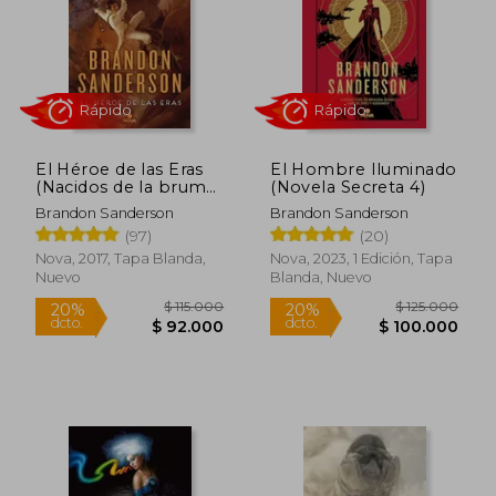
$ 89.000
$ 249.7
20%
45%
dcto.
dcto.
$ 71.200
$ 137.3
El Héroe de las Eras
El Hombre Iluminado
(Nacidos de la bruma
(Novela Secreta 4)
3)
Brandon Sanderson
Brandon Sanderson
(97)
(20)
Nova, 2017, Tapa Blanda,
Nova, 2023, 1 Edición, Tapa
Nuevo
Blanda, Nuevo
Rápido
Rápido