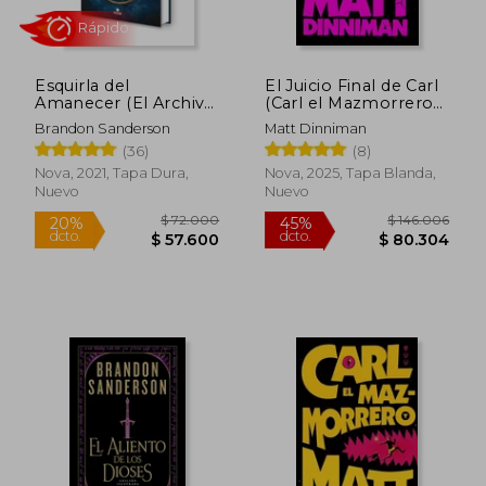
$ 135.000
$ 69.0
20%
20%
dcto.
dcto.
$ 108.000
$ 55.2
Esquirla del
El Juicio Final de Carl
Amanecer (El Archivo
(Carl el Mazmorrero
de las Tormentas)
2)
Brandon Sanderson
Matt Dinniman
(36)
(8)
Nova, 2021, Tapa Dura,
Nova, 2025, Tapa Blanda,
Nuevo
Nuevo
Rápido