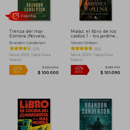
Trenza del mar
Malaz: el libro de los
Esmera (Novela
caídos 1 - los jardínes
Secreta 1)
de la luna
Brandon Sanderson
Steven Erikson
(25)
(62)
Rápido
Rápido
Nova, 2023, Tapa Dura,
Nova, 2020, Tapa Dura,
Nuevo
Nuevo
$ 135.000
$ 125.0
20%
20%
dcto.
dcto.
$ 108.000
$ 100.0