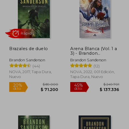
Brazales de duelo
Arena Blanca (Vol. 1 a
3) - Brandon
Sanderson - Libro
Brandon Sanderson
Brandon Sanderson
Físico
(44)
(12)
NOVA, 2017, Tapa Dura,
NOVA, 2022, 001 Edición,
Rápido
Nuevo
Tapa Dura, Nuevo
$ 146.006
$ 75.0