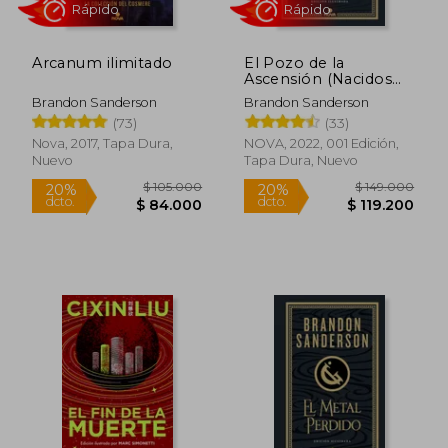
Arcanum ilimitado
El Pozo de la
Ascensión (Nacidos
de la Bruma-Mistborn
Brandon Sanderson
Brandon Sanderson
[Edición Ilustrada] 2)
$ 226.889
$ 69.0
45%
20%
(73)
(33)
dcto.
dcto.
$ 124.789
$ 55.2
Nova, 2017, Tapa Dura,
NOVA, 2022, 001 Edición,
Nuevo
Tapa Dura, Nuevo
Rápido
Rápido