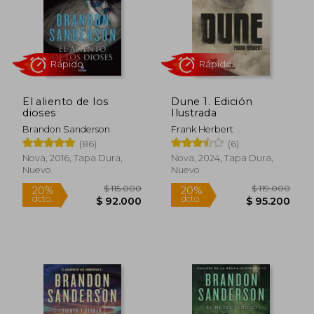
El aliento de los
Dune 1. Edición
dioses
Ilustrada
$ 89.000
$ 119.0
20%
20%
dcto.
dcto.
Brandon Sanderson
Frank Herbert
$ 71.200
$ 95.2
(86)
(6)
Nova, 2016, Tapa Dura,
Nova, 2024, Tapa Dura,
Nuevo
Nuevo