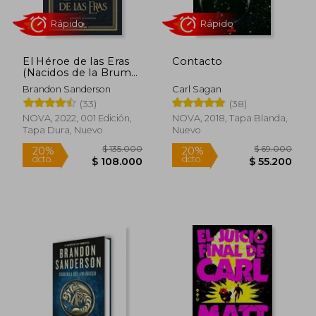
El Héroe de las Eras
Contacto
(Nacidos de la Bruma-
Mistborn [Edición
Brandon Sanderson
Carl Sagan
Ilustrada] 3)
(33)
(38)
NOVA, 2022, 001 Edición,
NOVA, 2018, Tapa Blanda,
Tapa Dura, Nuevo
Nuevo
Rápido
Rápido