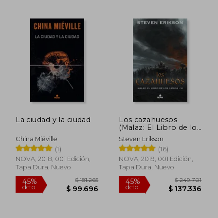
$ 249.701
$ 89.0
45%
20%
dcto.
dcto.
$ 137.336
$ 71.2
La ciudad y la ciudad
Los cazahuesos
(Malaz: El Libro de los
Caídos 6)
China Miéville
Steven Erikson
(1)
(16)
NOVA, 2018, 001 Edición,
NOVA, 2019, 001 Edición,
Tapa Dura, Nuevo
Tapa Dura, Nuevo