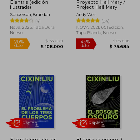
Elantris (edición
Proyecto Hail Mary /
ilustrada)
Project Hail Mary
Sanderson, Brandon
Andy Weir
(4)
(34)
Nova, 2026, Tapa Dura,
NOVA, 2021, 001 Edición,
Rápido
Nuevo
Tapa Blanda, Nuevo
$ 135.000
$ 137.6
20%
45%
dcto.
dcto.
$ 108.000
$ 75.6
El problema de los
El bosque oscuro 2