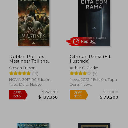
Rápido
Rápido
Doblan Por Los
Cita con Rama (Ed.
Mastines/ Toll the
Ilustrada)
Hounds
Steven Erikson
Arthur C. Clarke
(13)
(9)
NOVA, 2017, 00 Edición,
Nova, 2023, 1 Edición, Tapa
$ 155.000
$ 115.0
20%
20%
Tapa Dura, Nuevo
Dura, Nuevo
dcto.
dcto.
$ 124.000
$ 92.0