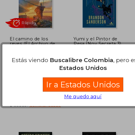
Rápido
Rápido
El camino de los
Yumi y el Pintor de
reyes (El Archivo de
Pesa (Nov Secreta 3)
las Tormentas 1)
Brandon Sanderson
Brandon Sanderson
(196)
(33)
Estás viendo
Buscalibre Colombia
, pero 
Nova, 2021, Tapa Blanda,
Nova, 2024, Tapa Dura,
Estados Unidos
Nuevo
Nuevo
$ 115.000
$ 119.0
20%
20%
dcto.
dcto.
$ 92.000
$ 95.2
Ir a Estados Unidos
Disponible
Usado
Me quedo aquí
en Buen Estado a
$ 66.589
.
Comprar Usado