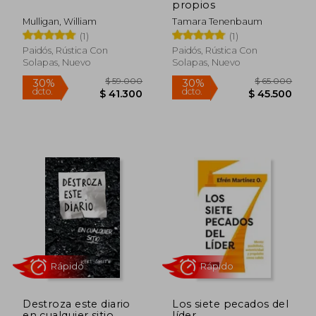
propios
Mulligan, William
Tamara Tenenbaum
(1)
(1)
Paidós, Rústica Con
Paidós, Rústica Con
Solapas, Nuevo
Solapas, Nuevo
Rápido
Rápido
$ 59.000
$ 65.0
30%
30%
dcto.
dcto.
$ 41.300
$ 45.5
Destroza este diario
Los siete pecados del
en cualquier sitio
líder