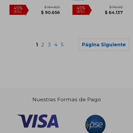
Rápido
1
2
3
4
5
Página Siguiente
Nuestras Formas de Pago
$ 116.612
$ 65.0
45%
30%
dcto.
dcto.
$ 64.137
$ 45.5