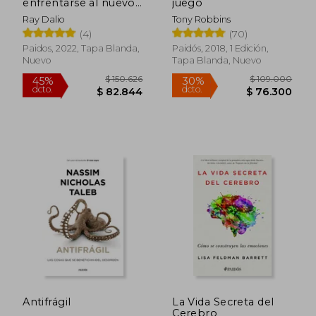
enfrentarse al nuevo
juego
orden mundial
Ray Dalio
Tony Robbins
(4)
(70)
Paidos, 2022, Tapa Blanda,
Paidós, 2018, 1 Edición,
Nuevo
Tapa Blanda, Nuevo
Rápido
$ 231.771
$ 89.0
45%
30%
dcto.
dcto.
$ 127.474
$ 62.3
Antifrágil
La Vida Secreta del
Cerebro