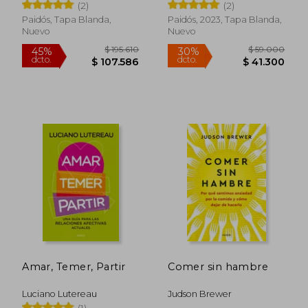
(2)
(2)
Historia del ser
Humano
Paidós, Tapa Blanda,
Paidós, 2023, Tapa Blanda,
Nuevo
Nuevo
$ 135.144
$ 240.1
45%
45%
dcto.
dcto.
$ 74.329
$ 132.0
Amar, Temer, Partir
Comer sin hambre
Rápido
Rápido
Luciano Lutereau
Judson Brewer
(1)