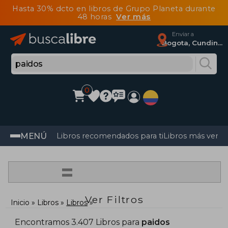
Hasta 30% dcto en libros de Grupo Planeta durante
48 horas
Ver más
Enviar a
Bogota, Cundinamarca
0
MENÚ
Libros recomendados para ti
Libros más vendi
=
Ver Filtros
Inicio
Libros
Libros
Encontramos 3.407 Libros para
paidos