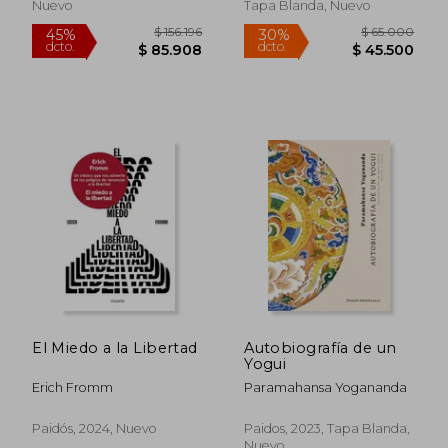
Nuevo
Tapa Blanda, Nuevo
Rápido
$ 213.740
$ 75.0
45%
30%
dcto.
dcto.
$ 117.557
$ 52.5
El Miedo a la Libertad
Autobiografía de un
Yogui
Erich Fromm
Paramahansa Yogananda
Paidós, 2024, Nuevo
Paidos, 2023, Tapa Blanda,
Nuevo