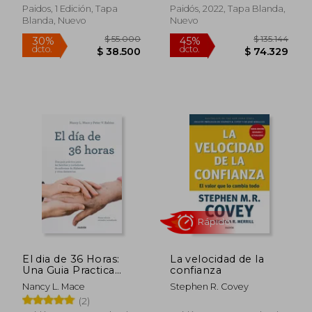
Paidos, 1 Edición, Tapa
Paidós, 2022, Tapa Blanda,
Blanda, Nuevo
Nuevo
$ 195.610
$ 59.0
45%
30%
dcto.
dcto.
$ 107.586
$ 41.3
El dia de 36 Horas:
La velocidad de la
Una Guia Practica
confianza
Para las Familias y
Nancy L. Mace
Stephen R. Covey
Cuidadoresde
(2)
Enfermos de