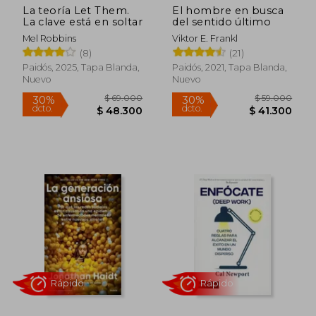
La teoría Let Them.
El hombre en busca
La clave está en soltar
del sentido último
Mel Robbins
Viktor E. Frankl
Rápido
Rápido
(8)
(21)
Paidós, 2025, Tapa Blanda,
Paidós, 2021, Tapa Blanda,
Nuevo
Nuevo
$ 69.000
$ 59.0
30%
30%
dcto.
dcto.
$ 48.300
$ 41.3