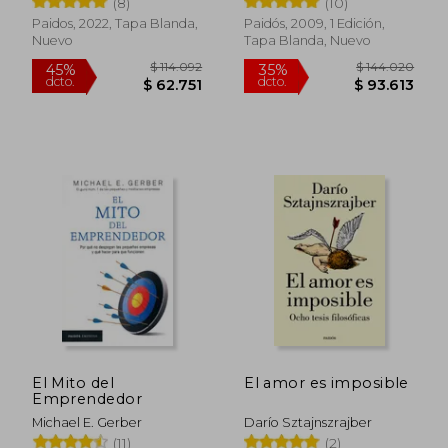
(8)
(10)
Paidos, 2022, Tapa Blanda,
Paidós, 2009, 1 Edición,
Nuevo
Tapa Blanda, Nuevo
$ 176.882
$ 62.0
45%
30%
dcto.
dcto.
$ 97.285
$ 43.4
El Mito del
El amor es imposible
Emprendedor
Michael E. Gerber
Darío Sztajnszrajber
Rápido
(11)
(2)