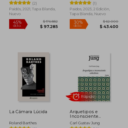
(2)
(1)
Paidós, 2021, Tapa Blanda,
Paidos, 2023, 2 Edición,
Nuevo
Tapa Blanda, Nuevo
$ 72.000
$ 135.2
30%
45%
dcto.
dcto.
$ 50.400
$ 74.3
Rápido
La Cámara Lúcida
Arquetipos e
Inconsciente
Colectivo
Roland Barthes
Carl Gustav Jung