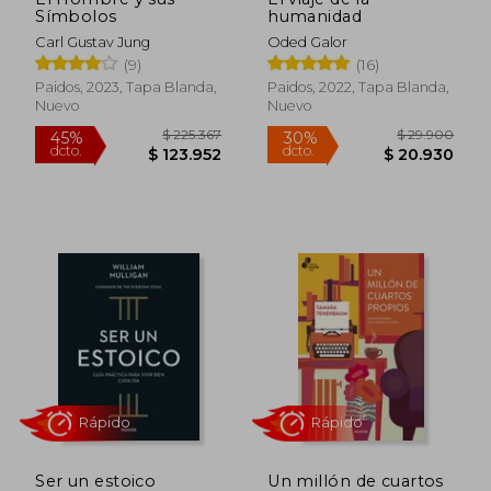
Símbolos
humanidad
Carl Gustav Jung
Oded Galor
(9)
(16)
Paidos, 2023, Tapa Blanda,
Paidos, 2022, Tapa Blanda,
Nuevo
Nuevo
Rápido
$ 225.367
$ 29.9
45%
30%
dcto.
dcto.
$ 123.952
$ 20.9
Ser un estoico
Un millón de cuartos