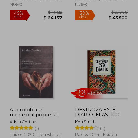
Nuevo
Nuevo
Rápido
$ 55.000
$ 135.1
30%
45%
dcto.
dcto.
$ 38.500
$ 74.3
Aporofobia, el
DESTROZA ESTE
rechazo al pobre. Un
DIARIO. ELASTICO
desafío para la
Adela Cortina
Keri Smith
democracia
(1)
(4)
Paidos, 2020, Tapa Blanda,
Paidós, 2024, 1 Edición,