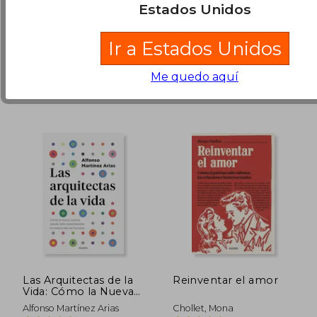
Estados Unidos
(3)
Paidos, 2022, 1 Edición,
Paidos, 2021, 1 Edición, Tapa
Tapa Blanda, Nuevo
Blanda, Nuevo
$ 86.059
$ 198.0
45%
30%
Ir a Estados Unidos
dcto.
dcto.
$ 47.333
$ 138.6
Me quedo aquí
Las Arquitectas de la
Reinventar el amor
Vida: Cómo la Nueva
Ciencia Celular Está
Alfonso Martínez Arias
Chollet, Mona
Reescribiendo la