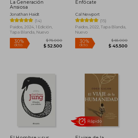
La Generación
Enfócate
Ansiosa
Jonathan Haidt
Cal Newport
(14)
(15)
Paidos, 2024, 1 Edición,
Paidos, 2022, Tapa Blanda,
Rápido
Rápido
Tapa Blanda, Nuevo
Nuevo
$ 75.000
$ 65.0
30%
30%
dcto.
dcto.
$ 52.500
$ 45.5
El Hombre y sus
El viaje de la