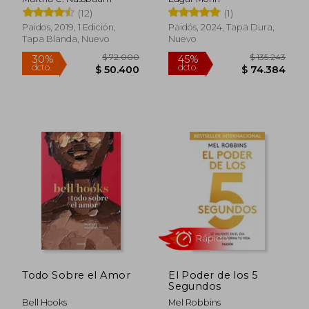
(12)
(1)
Paidos, 2019, 1 Edición,
Paidós, 2024, Tapa Dura,
$ 55.000
$ 147.2
30%
45%
Tapa Blanda, Nuevo
Nuevo
dcto.
dcto.
$ 38.500
$ 81.0
Rápido
Todo Sobre el Amor
El Poder de los 5
Segundos
Bell Hooks
Mel Robbins