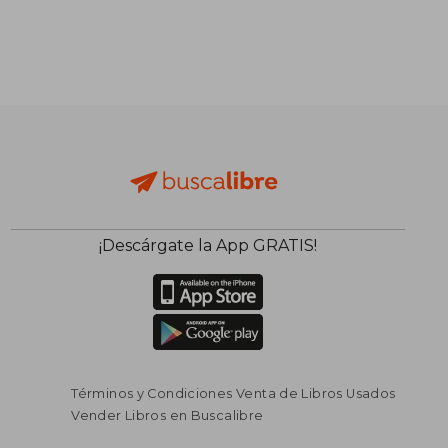
¡Descárgate la App GRATIS!
Términos y Condiciones Venta de Libros Usados
Vender Libros en Buscalibre
$ 164.829
$ 116.
45%
45%
dcto.
dcto.
$ 90.656
$ 64.1