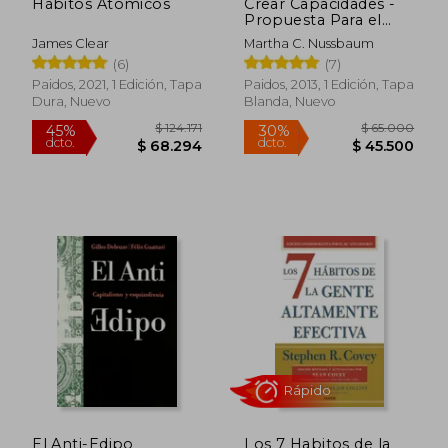
Hábitos Atómicos
Crear Capacidades -
Propuesta Para el
Desarrollo Humano
James Clear
Martha C. Nussbaum
(3. ª Ed. )
(6)
(7)
Paidos, 2021, 1 Edición, Tapa
Paidos, 2013, 1 Edición, Tapa
Dura, Nuevo
Blanda, Nuevo
$ 150.182
$ 99.2
45%
45%
dcto.
dcto.
$ 82.600
$ 54.5
El Anti-Edipo
Los 7 Habitos de la