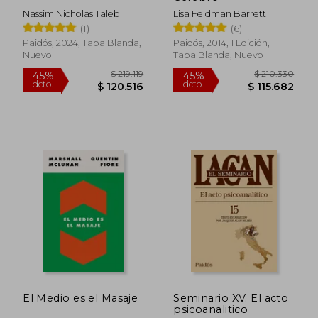
Nassim Nicholas Taleb
Lisa Feldman Barrett
(1)
(6)
Paidós, 2024, Tapa Blanda,
Paidós, 2014, 1 Edición,
Nuevo
Tapa Blanda, Nuevo
Rápido
El Medio es el Masaje
Seminario XV. El acto
$ 150.626
$ 109.0
45%
30%
psicoanalitico
dcto.
dcto.
$ 82.844
$ 76.3