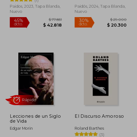
Paidos, 2023, Tapa Blanda,
Paidós, 2024, Tapa Blanda,
Nuevo
Nuevo
$ 59.000
$ 39.0
30%
40%
dcto.
dcto.
$ 41.300
$ 23.4
Lecciones de un Siglo
El Discurso Amoroso
de Vida
Edgar Morin
Roland Barthes
(3)