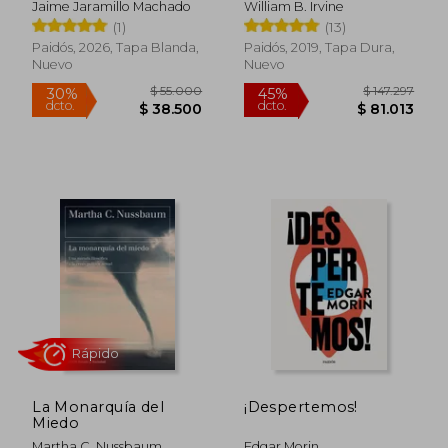
Jaime Jaramillo Machado
William B. Irvine
$ 216.345
$ 29.0
45%
40%
Estoica
dcto.
dcto.
(1)
(13)
$ 118.990
$ 17.4
Paidós, 2026, Tapa Blanda,
Paidós, 2019, Tapa Dura,
Nuevo
Nuevo
Rápido
La Monarquía del
¡Despertemos!
Miedo
Martha C. Nussbaum
Edgar Morin