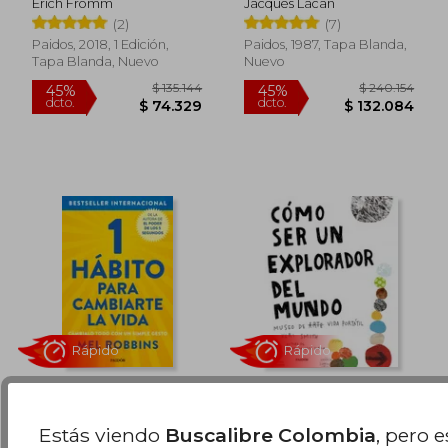
Erich Fromm
Jacques Lacan
Fundamentales del
$ 219.119
$ 210.3
45%
45%
(2)
(7)
Psicoanálisis (el
dcto.
dcto.
$ 120.516
$ 115.6
Seminario de Jacques
Paidos, 2018, 1 Edición,
Paidos, 1987, Tapa Blanda,
Lacan)
Tapa Blanda, Nuevo
Nuevo
1 hábito para
Cómo ser un
cambiarte la vida
Explorador del
Estás viendo
Buscalibre Colombia
, pero 
Mundo
Mel Robbins
Keri Smith