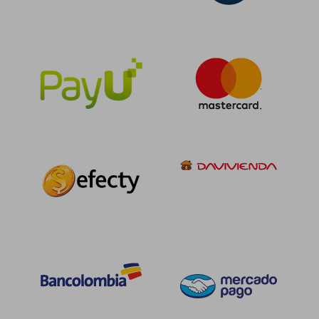
Rápido
$ 156.196
$ 65.0
45%
30%
dcto.
dcto.
$ 85.908
$ 45.5