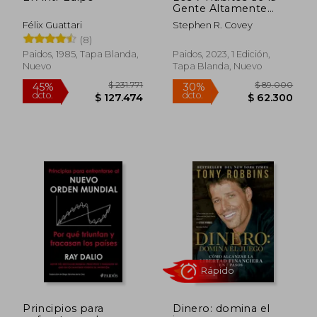
Gente Altamente
Efectiva
Félix Guattari
Stephen R. Covey
(8)
Paidos, 1985, Tapa Blanda,
Paidos, 2023, 1 Edición,
Nuevo
Tapa Blanda, Nuevo
Rápido
$ 124.171
$ 65.0
45%
30%
dcto.
dcto.
$ 68.294
$ 45.5
Principios para
Dinero: domina el