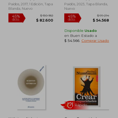
Paidos, 2017, 1 Edición, Tapa
Paidós, 2023, Tapa Blanda,
Blanda, Nuevo
Nuevo
Disponible
Usado
en Buen Estado a
$ 54.566
.
Comprar Usado
$ 114.092
$ 144.0
45%
35%
dcto.
dcto.
$ 62.751
$ 93.6