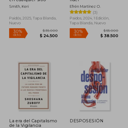
Smith, Keri
Efrén Martínez O.
(3)
Paidós, 2025, Tapa Blanda,
Paidos, 2024, 1 Edición,
Nuevo
Tapa Blanda, Nuevo
Rápido
Rápido
$ 35.000
$ 55.0
30%
30%
La era del Capitalismo
DESPOSESIÓN
dcto.
dcto.
$ 24.500
$ 38.5
de la Vigilancia