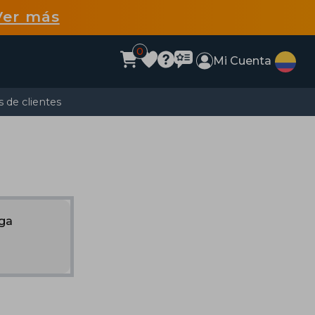
Ver más
0
Mi Cuenta
 de clientes
nga