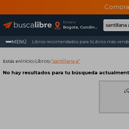
Compra
Enviar a
Bogota, Cundinamarca
MENÚ
Libros recomendados para ti
Libros más vendi
Inicio
Libros
"santillana a"
Estás en
No hay resultados para tu búsqueda actualmen
¿Q