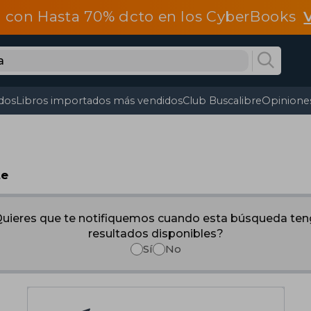
 con Hasta 70% dcto en los CyberBooks
dos
Libros importados más vendidos
Club Buscalibre
Opiniones
te
uieres que te notifiquemos cuando esta búsqueda te
resultados disponibles?
Sí
No