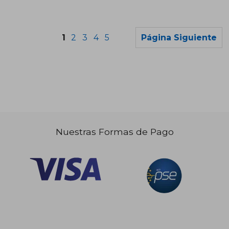
Rápido
1
2
3
4
5
Página Siguiente
Nuestras Formas de Pago
$ 226.889
$ 82.0
45%
6%
dcto.
dcto.
$ 124.789
$ 77.0