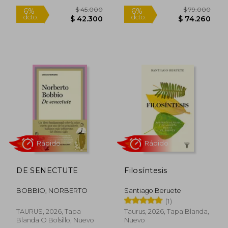
Rápido
DE SENECTUTE
Filosíntesis
BOBBIO, NORBERTO
Santiago Beruete
$ 69.000
$ 164.2
6%
45%
dcto.
dcto.
(1)
$ 64.860
$ 90.3
TAURUS, 2026, Tapa
Taurus, 2026, Tapa Blanda,
Blanda O Bolsillo, Nuevo
Nuevo