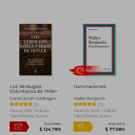
$ 89.000
$ 65.0
6%
6%
dcto.
dcto.
$ 83.660
$ 61.1
Los Verdugos
Iluminaciones
Voluntarios de Hitler
Daniel Jonah Goldhagen
Walter Benjamin
(3)
(11)
Taurus, 2019, 1 Edición,
TAURUS, 2018, 1 Edición,
Tapa Blanda, Nuevo
Tapa Blanda, Nuevo
Rápido