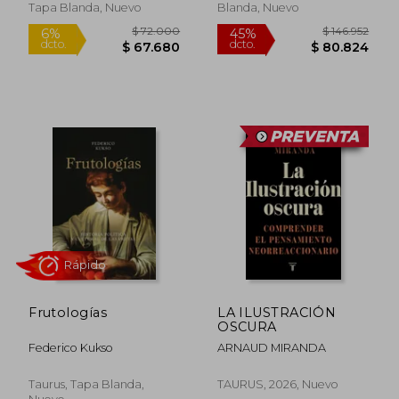
Tapa Blanda, Nuevo
Blanda, Nuevo
Rápido
Rápido
$ 35.000
$ 77.0
6%
6%
dcto.
dcto.
$ 32.900
$ 72.3
Frutologías
LA ILUSTRACIÓN
OSCURA
Federico Kukso
ARNAUD MIRANDA
Taurus, Tapa Blanda,
TAURUS, 2026, Nuevo