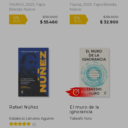
TAURUS, 2025, Tapa
Taurus, 2025, Tapa Blanda,
Blanda, Nuevo
Nuevo
$ 69.000
$ 79.0
6%
6%
dcto.
dcto.
$ 64.860
$ 74.2
Rafael Núñez
El muro de la
ignorancia
Indalecio Liévano Aguirre
Takeshi Yoro
(1)