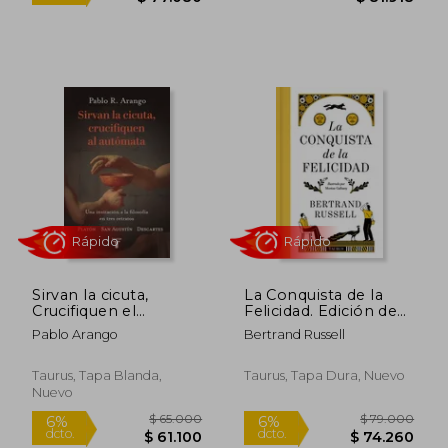
$ 103.229
$ 65.0
45%
6%
dcto.
dcto.
$ 56.776
$ 61.1
Sirvan la cicuta,
La Conquista de la
Crucifiquen el
Felicidad. Edición de
autómata
Lujo
Pablo Arango
Bertrand Russell
Taurus, Tapa Blanda,
Taurus, Tapa Dura, Nuevo
Rápido
Nuevo