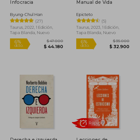
Infocracia
Manual de Vida
Byung-Chul Han
Epicteto
(27)
(5)
Taurus, 2022, 1 Edición,
Taurus, 2023, 1 Edición,
Rápido
Rápido
Tapa Blanda, Nuevo
Tapa Blanda, Nuevo
$ 47.000
$ 35.0
6%
6%
dcto.
dcto.
$ 44.180
$ 32.9
Derecha e izquierda
Lecciones de