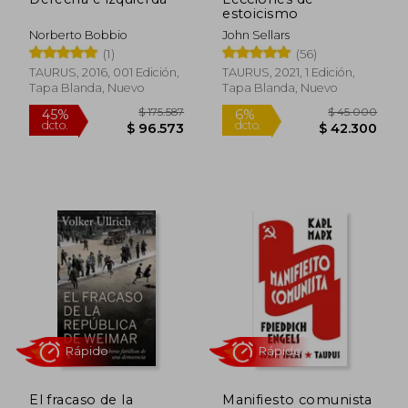
estoicismo
Norberto Bobbio
John Sellars
(1)
(56)
TAURUS, 2016, 001 Edición,
TAURUS, 2021, 1 Edición,
Tapa Blanda, Nuevo
Tapa Blanda, Nuevo
Rápido
$ 175.587
$ 45.0
45%
6%
dcto.
dcto.
$ 96.573
$ 42.3
El fracaso de la
Manifiesto comunista