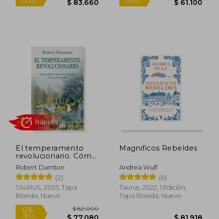
$ 69.000
$ 59.0
6%
6%
dcto.
dcto.
$ 64.860
$ 55.4
El temperamento
Magnificos Rebeldes
revolucionario. Cómo
se forjó la Revolución
Robert Darnton
Andrea Wulf
Rápido
francesa. París, 1748-
(2)
(6)
1789
TAURUS, 2025, Tapa
Taurus, 2022, 1 Edición,
Blanda, Nuevo
Tapa Blanda, Nuevo