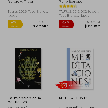
Richard H. Thaler
Pierre Bourdieu
$ 62.000
$ 59.0
6%
6%
dcto.
dcto.
(11)
$ 58.280
$ 55.4
Taurus, 2026, Tapa Blanda,
TAURUS, 2012, 002 Edición,
Nuevo
Tapa Blanda, Nuevo
Rápido
La invención de la
MEDITACIONES
naturaleza
Andrea Wulf
Marco Aurelio Antonino;