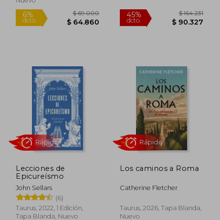
Nuevo
Rápido
$ 72.000
$ 146.9
6%
45%
Lecciones de
Los caminos a Roma
dcto.
dcto.
$ 67.680
$ 80.8
Epicureísmo
John Sellars
Catherine Fletcher
(6)
Taurus, 2022, 1 Edición,
Taurus, 2026, Tapa Blanda,
Tapa Blanda, Nuevo
Nuevo