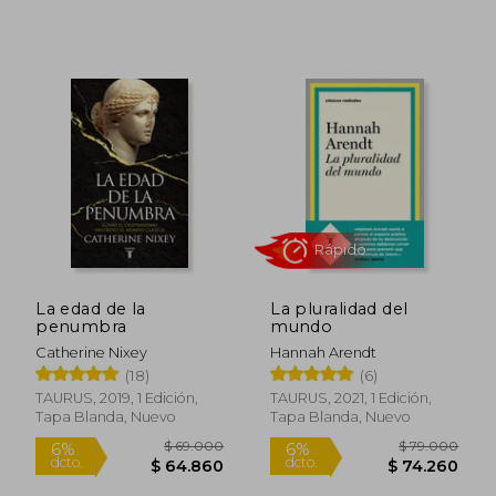
$ 82.000
6%
dcto.
$ 77.080
$ 81.9
La edad de la
La pluralidad del
penumbra
mundo
Catherine Nixey
Hannah Arendt
(18)
(6)
TAURUS, 2019, 1 Edición,
TAURUS, 2021, 1 Edición,
Tapa Blanda, Nuevo
Tapa Blanda, Nuevo