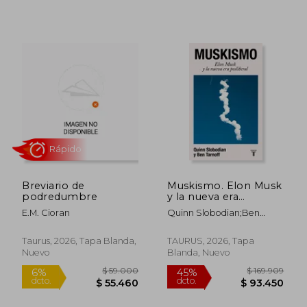
Rápido
Rápido
$ 65.000
$ 79.0
6%
6%
dcto.
dcto.
$ 61.100
$ 74.2
Breviario de
Muskismo. Elon Musk
podredumbre
y la nueva era
posliberal
E.M. Cioran
Quinn Slobodian;Ben
Tarnoff;Raquel Marqués
García
Taurus, 2026, Tapa Blanda,
TAURUS, 2026, Tapa
Nuevo
Blanda, Nuevo