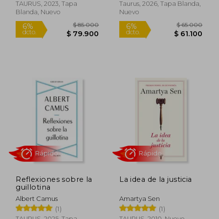
TAURUS, 2023, Tapa
Taurus, 2026, Tapa Blanda,
Rápido
Blanda, Nuevo
Nuevo
$ 59.000
$ 35.0
6%
6%
dcto.
dcto.
$ 55.460
$ 32.9
Reflexiones sobre la
La idea de la justicia
guillotina
Albert Camus
Amartya Sen
(1)
(1)
TAURUS, 2025, Tapa
TAURUS, 2010, Nuevo