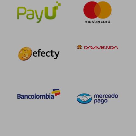
Rápido
$ 69.000
$ 79.0
6%
6%
dcto.
dcto.
$ 64.860
$ 74.2