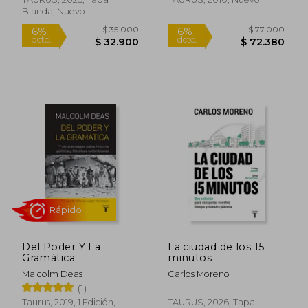
Blanda, Nuevo
Rápido
$ 85.000
$ 65.0
6%
6%
dcto.
dcto.
$ 79.900
$ 61.1
Del Poder Y La
La ciudad de los 15
Gramática
minutos
Malcolm Deas
Carlos Moreno
(1)
Taurus, 2019, 1 Edición,
TAURUS, 2026, Tapa