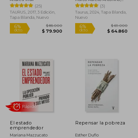
Marco Aurelio
(25)
(3)
TAURUS, 2017, 3 Edición,
Taurus, 2024, Tapa Blanda,
$ 72.000
$ 207.6
6%
45%
Tapa Blanda, Nuevo
Nuevo
dcto.
dcto.
$ 67.680
$ 114.1
Rápido
El estado
Repensar la pobreza
emprendedor
Mariana Mazzucato
Esther Duflo