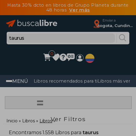
Hasta 30% dcto en libros de Grupo Planeta durante
48 horas
Ver más
Enviar a
Bogota, Cundinamarca
0
MENÚ
Libros recomendados para ti
Libros más vendi
=
Ver Filtros
Inicio
Libros
Libros
Encontramos 1.558 Libros para
taurus