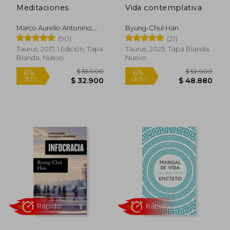
Meditaciones
Vida contemplativa
Marco Aurelio Antonino;
Byung-Chul Han
Rápido
Marco Aurelio
(90)
(21)
Taurus, 2017, 1 Edición, Tapa
Taurus, 2023, Tapa Blanda,
Blanda, Nuevo
Nuevo
$ 35.000
$ 52.0
6%
6%
dcto.
dcto.
$ 32.900
$ 48.8