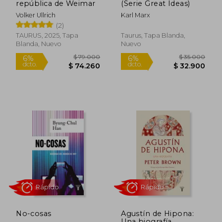
república de Weimar
(Serie Great Ideas)
Volker Ullrich
Karl Marx
(2)
TAURUS, 2025, Tapa
Taurus, Tapa Blanda,
Blanda, Nuevo
Nuevo
Rápido
Rápido
$ 79.000
$ 35.0
6%
6%
dcto.
dcto.
$ 74.260
$ 32.9
No-cosas
Agustín de Hipona:
Una biografía