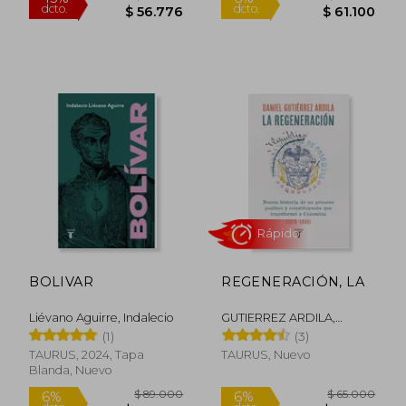
$ 65.000
$ 65.0
6%
6%
dcto.
dcto.
$ 61.100
$ 61.1
Rápido
BOLIVAR
REGENERACIÓN, LA
Liévano Aguirre, Indalecio
GUTIERREZ ARDILA,
DANIEL
(1)
(3)
TAURUS, 2024, Tapa
TAURUS, Nuevo
Blanda, Nuevo