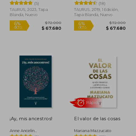
(5)
(18)
TAURUS, 2023, Tapa
TAURUS, 2019, 1 Edición,
Blanda, Nuevo
Tapa Blanda, Nuevo
$ 85.000
$ 69.0
6%
6%
dcto.
dcto.
$ 79.900
$ 64.8
Rápido
¡Ay, mis ancestros!
El valor de las cosas
Anne Ancelin
Mariana Mazzucato
Schutzenberger