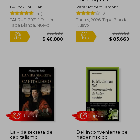
Byung-Chul Han
Peter Robert Lamont
Brown
(41)
(2)
TAURUS, 2021, 1 Edición,
Taurus, 2026, Tapa Blanda,
Tapa Blanda, Nuevo
Nuevo
Rápido
Rápido
$ 52.000
$ 89.0
6%
6%
La vida secreta del
Del inconveniente de
dcto.
dcto.
$ 48.880
$ 83.6
capitalismo
haber nacido