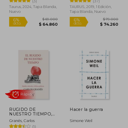
(3)
(37)
Taurus, 2024, Tapa Blanda,
TAURUS, 2019, 1 Edición,
Nuevo
Tapa Blanda, Nuevo
$ 72.000
$ 72.0
6%
6%
dcto.
dcto.
$ 67.680
$ 67.6
RUGIDO DE
Hacer la guerra
NUESTRO TIEMPO,
EL
Granés, Carlos
Simone Weil
Rápido
(1)