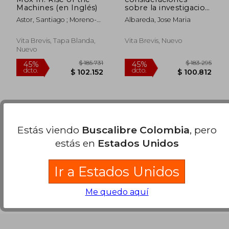
Machines (en Inglés)
sobre la investigacion
cientifica
Astor, Santiago ; Moreno-
Albareda, Jose Maria
Ramos, Alejandro
Vita Brevis, Tapa Blanda,
Vita Brevis, Nuevo
Nuevo
Se han encontrado pocos libros. Puedes
Repetir
Estás viendo
Buscalibre Colombia
, pero
la Búsqueda
sin exigir que estén presentes todos
estás en
Estados Unidos
los términos buscados..
Ir a Estados Unidos
$ 185.731
$ 183.2
45%
45%
dcto.
dcto.
$ 102.152
$ 100.8
Me quedo aquí