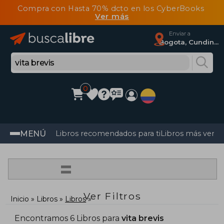
Compra con Hasta 70% dcto en los CyberBooks
Ver más
Enviar a
Bogota, Cundinamarca
0
MENÚ
Libros recomendados para ti
Libros más vendi
=
Ver Filtros
Inicio
Libros
Libros
Encontramos 6 Libros para
vita brevis