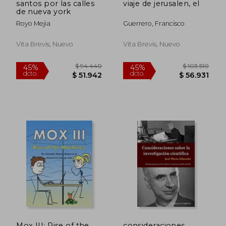
santos por las calles
viaje de jerusalen, el
de nueva york
Royo Mejia
Guerrero, Francisco
Vita Brevis, Nuevo
Vita Brevis, Nuevo
$ 94.440
$ 103.5
45%
45%
dcto.
dcto.
$ 51.942
$ 56.9
Mox III: Rise of the
consideraciones