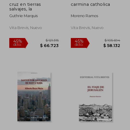
cruz en tierras
carmina catholica
salvajes, la
Guthrie Marquis
Moreno Ramos
Vita Brevis, Nuevo
Vita Brevis, Nuevo
$ 121.315
$ 105.6
45%
45%
dcto.
dcto.
$ 66.723
$ 58.1