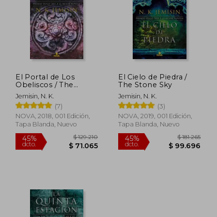
El Portal de Los
El Cielo de Piedra /
Obeliscos / The
The Stone Sky
Obelisk Gate
Jemisin, N. K.
Jemisin, N. K.
(7)
(3)
NOVA, 2018, 001 Edición,
NOVA, 2019, 001 Edición,
Tapa Blanda, Nuevo
Tapa Blanda, Nuevo
$ 129.210
$ 181.
45%
45%
dcto.
dcto.
$ 71.065
$ 99.6