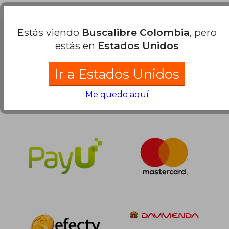
$ 154.405
45%
dcto.
$ 84.923
Estás viendo
Buscalibre Colombia
, pero
Nuestras Formas de Pago
estás en
Estados Unidos
Ir a Estados Unidos
Me quedo aquí