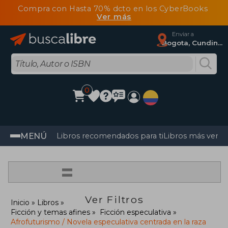
Compra con Hasta 70% dcto en los CyberBooks
Ver más
Enviar a
Bogota, Cundinamarca
0
MENÚ
Libros recomendados para ti
Libros más vendi
=
Ver Filtros
Inicio
Libros
Ficción y temas afines
Ficción especulativa
Afrofuturismo / Novela especulativa centrada en la raza