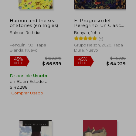
Haroun and the sea
El Progreso del
of Stories (en Inglés)
Peregrino: Un Clásico
Cristiano Ilustrado
Salman Rushdie
Bunyan, John
(5)
Penguin, 1991, Tapa
Grupo Nelson, 2020, Tapa
Blanda, Nuevo
Dura, Nuevo
Disponible
Usado
en Buen Estado a
$ 42.288
.
Comprar Usado