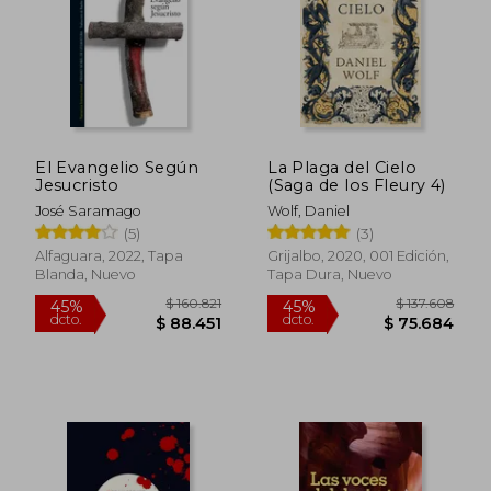
$ 104.182
$ 199.2
45%
45%
dcto.
dcto.
$ 57.300
$ 109.5
El Evangelio Según
La Plaga del Cielo
Jesucristo
(Saga de los Fleury 4)
José Saramago
Wolf, Daniel
(5)
(3)
Alfaguara, 2022, Tapa
Grijalbo, 2020, 001 Edición,
Blanda, Nuevo
Tapa Dura, Nuevo
Rápido