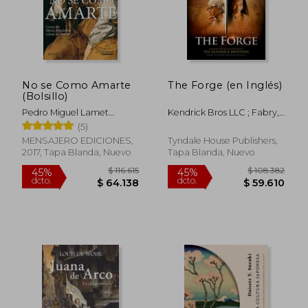
No se Como Amarte
The Forge (en Inglés)
(Bolsillo)
Pedro Miguel Lamet
Kendrick Bros LLC ; Fabry,
Moreno
Chris
(5)
MENSAJERO EDICIONES,
Tyndale House Publishers,
2017, Tapa Blanda, Nuevo
Tapa Blanda, Nuevo
$ 91.417
$ 104.0
45%
45%
dcto.
dcto.
$ 50.279
$ 57.2