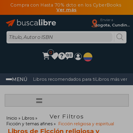
Compra con Hasta 70% dcto en los CyberBooks
Ver más
Enviar a
Bogota, Cundinamarca
0
MENÚ
Libros recomendados para ti
Libros más vendi
=
Ver Filtros
Inicio
Libros
Ficción y temas afines
Ficción religiosa y espiritual
Libros de Ficción religiosa y