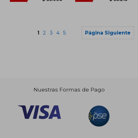
Rápido
1
2
3
4
5
Página Siguiente
$ 116.780
$ 107.0
45%
10%
dcto.
dcto.
$ 64.229
$ 96.3
Nuestras Formas de Pago