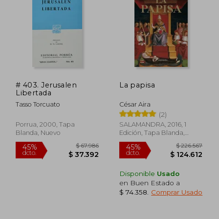
$ 80.919
$ 78.9
45%
45%
dcto.
dcto.
$ 44.505
$ 43.3
# 403. Jerusalen
La papisa
Libertada
Tasso Torcuato
César Aira
(2)
Porrua, 2000, Tapa
SALAMANDRA, 2016, 1
Blanda, Nuevo
Edición, Tapa Blanda,
Nuevo
Disponible
Usado
en Buen Estado a
$ 74.358
.
Comprar Usado