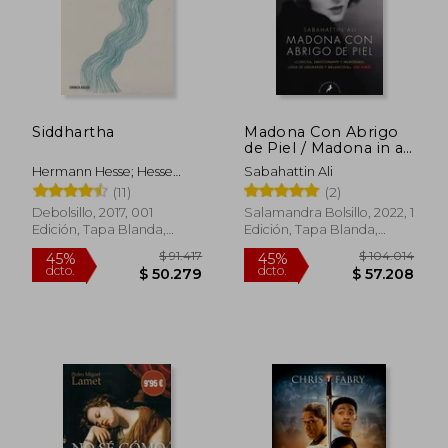
Siddhartha
Madona Con Abrigo
de Piel / Madona in a
Fur Coat
Hermann Hesse; Hesse
Sabahattin Ali
Hermann
(11)
(2)
Debolsillo, 2017, 001
Salamandra Bolsillo, 2022, 1
Edición, Tapa Blanda,
Edición, Tapa Blanda,
$ 108.298
$ 99.8
45%
45%
Nuevo
Nuevo
dcto.
dcto.
$ 59.564
$ 54.8