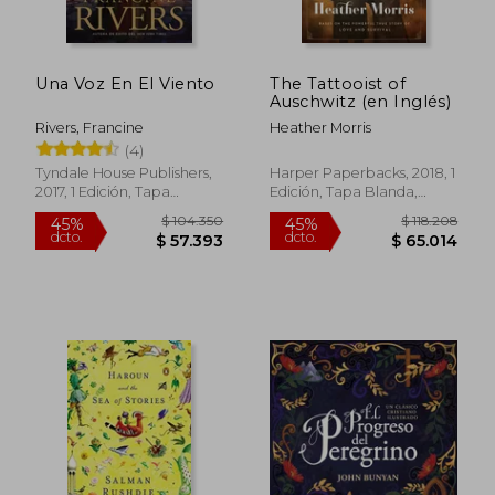
Una Voz En El Viento
The Tattooist of
Auschwitz (en Inglés)
Rivers, Francine
Heather Morris
(4)
Tyndale House Publishers,
Harper Paperbacks, 2018, 1
2017, 1 Edición, Tapa
Edición, Tapa Blanda,
Blanda, Nuevo
Nuevo
$ 104.350
$ 118.2
45%
45%
dcto.
dcto.
$ 57.393
$ 65.0