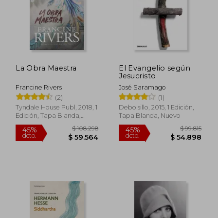
La Obra Maestra
El Evangelio según
Jesucristo
Francine Rivers
José Saramago
(2)
(1)
$ 112.245
$ 100.4
45%
45%
dcto.
dcto.
$ 61.735
$ 55.2
Tyndale House Publ, 2018, 1
Debolsillo, 2015, 1 Edición,
Edición, Tapa Blanda,
Tapa Blanda, Nuevo
Nuevo