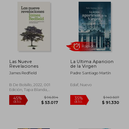
$ 160.821
$ 137.6
45%
45%
Las Nueve
La Ultima Aparicion
dcto.
dcto.
$ 88.451
$ 75.6
Revelaciones
de la Virgen
James Redfield
Padre Santiago Martín
B De Bolsillo, 2022, 001
Edaf, Nuevo
Edición, Tapa Blanda,
Nuevo