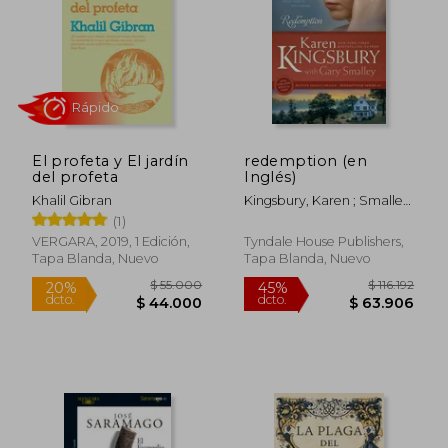
45%
45%
dcto.
dcto.
$ 66.446
$ 68.5
El profeta y El jardín
redemption (en
del profeta
Inglés)
Khalil Gibran
Kingsbury, Karen ; Smalley,
Gary
(1)
VERGARA, 2019, 1 Edición,
Tyndale House Publishers,
Tapa Blanda, Nuevo
Tapa Blanda, Nuevo