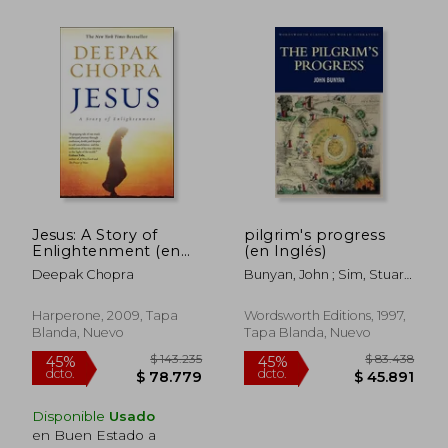
$ 120.979
$ 187.3
45%
45%
dcto.
dcto.
$ 66.539
$ 103.0
Jesus: A Story of
pilgrim's progress
Enlightenment (en
(en Inglés)
Inglés)
Deepak Chopra
Bunyan, John ; Sim, Stuart
; Griffith, Tom
Harperone, 2009, Tapa
Wordsworth Editions, 1997,
Blanda, Nuevo
Tapa Blanda, Nuevo
Disponible
Usado
en Buen Estado a