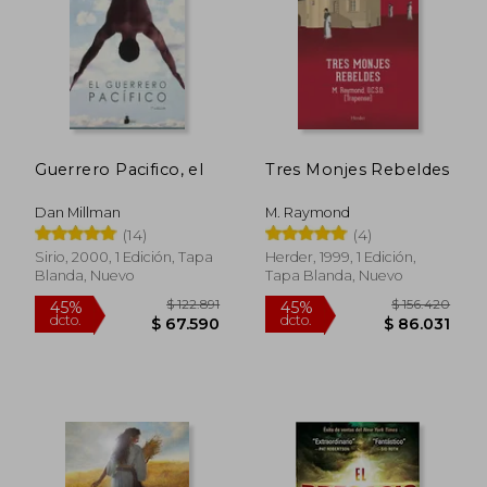
$ 120.979
$ 116.7
45%
45%
dcto.
dcto.
$ 66.539
$ 64.2
Guerrero Pacifico, el
Tres Monjes Rebeldes
Dan Millman
M. Raymond
(14)
(4)
Sirio, 2000, 1 Edición, Tapa
Herder, 1999, 1 Edición,
Blanda, Nuevo
Tapa Blanda, Nuevo