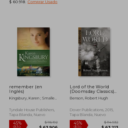
$ 60.918
.
Comprar Usado
$ 67.986
$ 226.5
45%
45%
dcto.
dcto.
$ 37.392
$ 124.6
remember (en
Lord of the World
Inglés)
(Doomsday Classics)
(en Inglés)
Kingsbury, Karen ; Smalley,
Benson, Robert Hugh
Gary
Tyndale House Publishers,
Dover Publications, 2015,
Tapa Blanda, Nuevo
Tapa Blanda, Nuevo