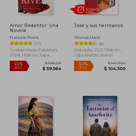
Amor Redentor: Una
José y sus hermanos
Novela
Francine Rivers
Thomas Mann
(17)
(8)
Tyndale House Publishers,
Debolsillo, 2021, 1 Edición,
2008, 1 Edición, Tapa
Tapa Blanda, Nuevo
Rápido
Blanda, Nuevo
$ 108.298
$ 149.0
45%
30%
dcto.
dcto.
$ 59.564
$ 104.3