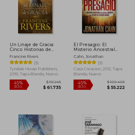
Un Linaje de Gracia:
El Presagio: El
$ 122.891
$ 156.4
Cinco Historias de
Misterio Ancestral
45%
45%
dcto.
dcto.
Mujeres que Dios usó
Que Guarda El
$ 67.590
$ 86.0
Francine Rivers
Cahn, Jonathan
Para Cambiar la
Secreto del Futuro
(5)
(5)
Eternidad
del Mundo / The
Harbinger: The
Tyndale House Publishers,
Casa Creacion, 2012, Tapa
Ancient Mystery That
2019, Tapa Blanda, Nuevo
Blanda, Nuevo
Holds the Secret of
America's