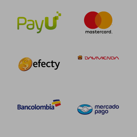
$ 143.235
$ 83.4
45%
45%
dcto.
dcto.
$ 78.779
$ 45.8