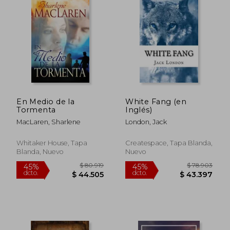
Rápido
En Medio de la
White Fang (en
Tormenta
Inglés)
MacLaren, Sharlene
London, Jack
Whitaker House, Tapa
Createspace, Tapa Blanda,
Blanda, Nuevo
Nuevo
$ 96.394
$ 140.5
45%
35%
dcto.
dcto.
$ 53.017
$ 91.3