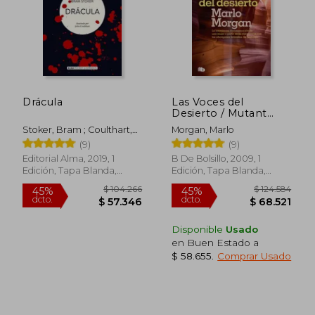
Drácula
Las Voces del
Desierto / Mutant
$ 55.000
$ 116.
20%
45%
Message Down Under
dcto.
dcto.
Stoker, Bram ; Coulthart,
Morgan, Marlo
$ 44.000
$ 63.9
(en Inglés)
John
(9)
(9)
Editorial Alma, 2019, 1
B De Bolsillo, 2009, 1
Edición, Tapa Blanda,
Edición, Tapa Blanda,
Nuevo
Nuevo
Disponible
Usado
en Buen Estado a
$ 58.655
.
Comprar Usado