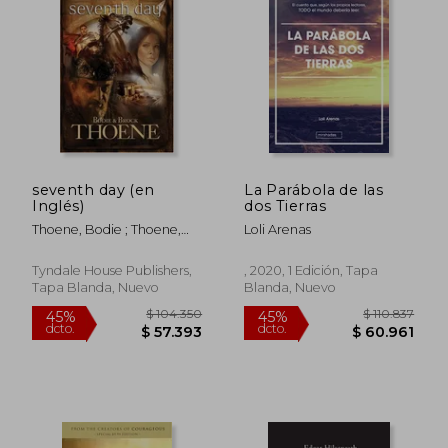
seventh day (en
La Parábola de las
Inglés)
dos Tierras
Thoene, Bodie ; Thoene,
Loli Arenas
Brock
Tyndale House Publishers,
, 2020, 1 Edición, Tapa
Tapa Blanda, Nuevo
Blanda, Nuevo
$ 135.940
$ 124.5
45%
45%
dcto.
dcto.
$ 74.767
$ 68.5