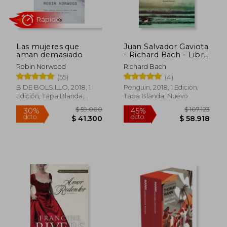
Las mujeres que
Juan Salvador Gaviota
aman demasiado
- Richard Bach - Libro
Físico
Robin Norwood
Richard Bach
Rápido
(55)
(4)
B DE BOLSILLO, 2018, 1
Penguin, 2018, 1 Edición,
Edición, Tapa Blanda,
Tapa Blanda, Nuevo
Nuevo
$ 59.000
$ 107.1
30%
45%
dcto.
dcto.
$ 41.300
$ 58.9