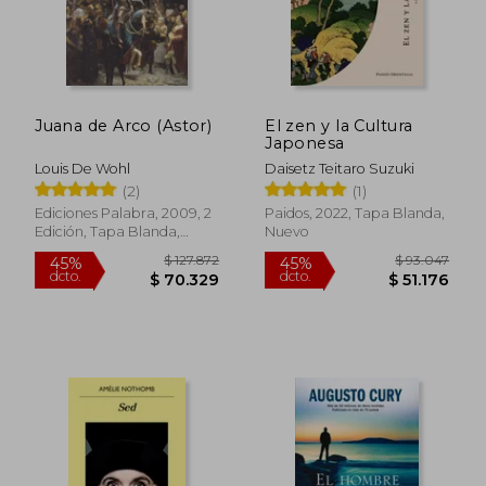
Juana de Arco (Astor)
El zen y la Cultura
Japonesa
Louis De Wohl
Daisetz Teitaro Suzuki
(2)
(1)
Ediciones Palabra, 2009, 2
Paidos, 2022, Tapa Blanda,
Edición, Tapa Blanda,
Nuevo
Nuevo
$ 116.615
$ 108.3
45%
45%
dcto.
dcto.
$ 64.138
$ 59.6