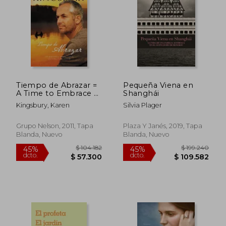
Tiempo de Abrazar =
Pequeña Viena en
A Time to Embrace =
Shanghái
A Time to Embrace
Kingsbury, Karen
Silvia Plager
Grupo Nelson, 2011, Tapa
Plaza Y Janés, 2019, Tapa
Blanda, Nuevo
Blanda, Nuevo
$ 120.811
$ 124.5