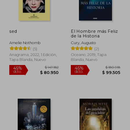
sed
El Hombre más Feliz
de la Historia
Amelie Nothomb
Cury, Augusto
(5)
(2)
Anagrama, 2022, 1 Edición,
Oceano, 2019, Tapa
Tapa Blanda, Nuevo
Blanda, Nuevo
$ 127.872
$ 93.0
45%
45%
dcto.
dcto.
$ 70.329
$ 51.1