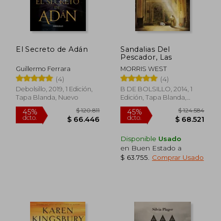
El Secreto de Adán
Sandalias Del
Pescador, Las
Guillermo Ferrara
MORRIS WEST
(4)
(4)
Debolsillo, 2019, 1 Edición,
B DE BOLSILLO, 2014, 1
Tapa Blanda, Nuevo
Edición, Tapa Blanda,
Nuevo
Disponible
Usado
en Buen Estado a
$ 63.755
.
Comprar Usado
$ 147.182
$ 180.9
45%
45%
dcto.
dcto.
$ 80.950
$ 99.5