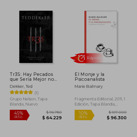
$ 104.350
$ 110.8
45%
45%
dcto.
dcto.
$ 57.393
$ 60.9
Tr3S: Hay Pecados
El Monje y la
que Sería Mejor no
Psicoanalista
Descubrir
Dekker, Ted
Marie Balmary
(1)
Grupo Nelson, Tapa
Fragmenta Editorial, 2011, 1
Blanda, Nuevo
Edición, Tapa Blanda,
Nuevo