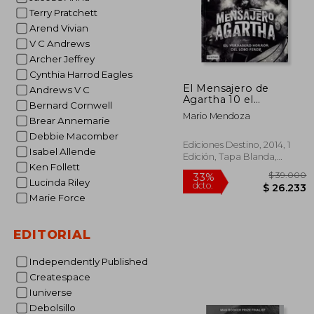
Terry Pratchett
Arend Vivian
V C Andrews
Archer Jeffrey
Cynthia Harrod Eagles
El Mensajero de
Andrews V C
Agartha 10 el
Bernard Cornwell
Verdadero Horror del
Mario Mendoza
Brear Annemarie
Lobo Feroz
Debbie Macomber
Ediciones Destino, 2014, 1
Isabel Allende
Edición, Tapa Blanda,
Ken Follett
Nuevo
Lucinda Riley
Marie Force
EDITORIAL
Independently Published
Createspace
Iuniverse
$ 
33%
Debolsillo
dcto.
$ 2