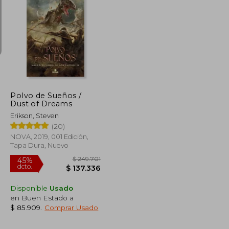
$ 249.701
$ 249.701
45%
dcto.
$ 137.336
$ 137.336
Polvo de Sueños /
Dust of Dreams
Erikson, Steven
(20)
NOVA, 2019, 001 Edición,
Tapa Dura, Nuevo
Disponible
Usado
en Buen Estado a
$ 85.909
.
Comprar Usado