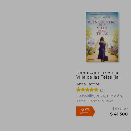
Reencuentro en la
Villa de las Telas (la
$ 
45%
Villa de las Telas 6)
Anne Jacobs
dcto.
$ 6
(3)
Debolsillo, 2024, 1 Edición,
Tapa Blanda, Nuevo