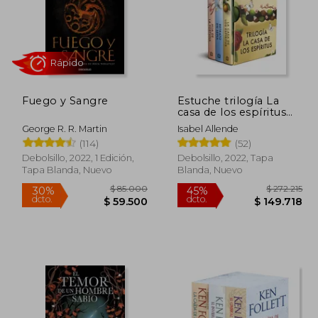
Fuego y Sangre
Estuche trilogía La
Rápido
casa de los espíritus
(contiene La casa de
George R. R. Martin
Isabel Allende
los espíritus | Hija de la
(114)
(52)
fortuna | Retrato en
sepia)
Debolsillo, 2022, 1 Edición,
Debolsillo, 2022, Tapa
Tapa Blanda, Nuevo
Blanda, Nuevo
57.000
$ 85.000
30%
45%
dcto.
dcto.
9.900
$ 59.500