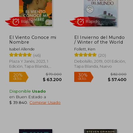
El Viento Conoce mi
El Invierno del Mundo
Nombre
/ Winter of the World
Isabel Allende
Follett, Ken
(46)
(20)
Plaza Y Janés, 2023, 1
Debolsillo, 2019, 001 Edición,
Edición, Tapa Blanda,
Tapa Blanda, Nuevo
Rápido
Rápido
Nuevo
Disponible
Usado
en Buen Estado a
$ 39.840
.
Comprar Usado
39.000
$ 79.000
20%
30%
dcto.
dcto.
6.233
$ 63.200