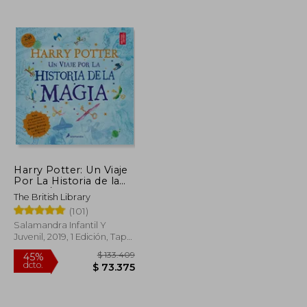
Harry Potter: Un Viaje
Por La Historia de la
$ 125.010
$ 152.775
45%
Magia / Harry Potter: A
The British Library
dcto.
$ 68.756
$ 84.026
History of Magic =
(101)
Harry Potter
Salamandra Infantil Y
Juvenil, 2019, 1 Edición, Tapa
Blanda, Nuevo