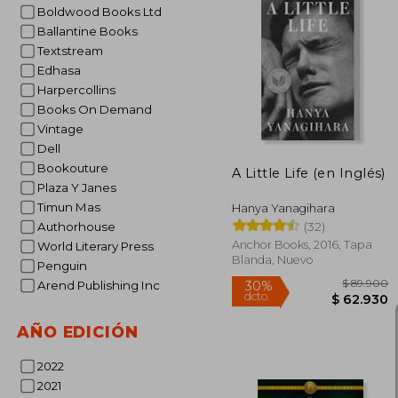
Boldwood Books Ltd
Ballantine Books
Textstream
Edhasa
Harpercollins
Books On Demand
Vintage
Dell
Bookouture
A Little Life (en Inglés)
Plaza Y Janes
Timun Mas
Hanya Yanagihara
(32)
Authorhouse
Anchor Books, 2016, Tapa
World Literary Press
Blanda, Nuevo
Penguin
Arend Publishing Inc
AÑO EDICIÓN
2022
2021