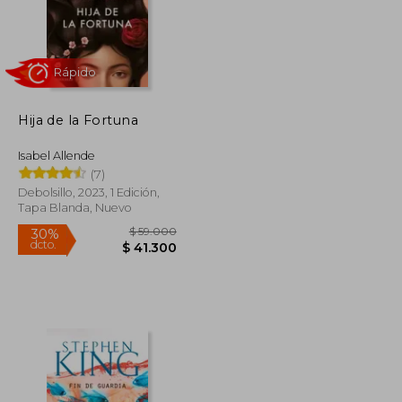
Hija de la Fortuna
Isabel Allende
Rápido
(7)
Debolsillo, 2023, 1 Edición,
Tapa Blanda, Nuevo
$ 237.947
$ 59.000
30%
dcto.
$ 130.871
$ 41.300