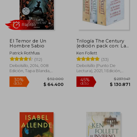
El Temor de Un
Trilogía The Century
Hombre Sabio
(edición pack con: La
caída de los gigantes |
Patrick Rothfuss
Ken Follett
El invierno del mundo
Rápido
(112)
(33)
| El umbral de la
eternidad)
Debolsillo, 2014, 008
Debolsillo (Punto De
Edición, Tapa Blanda,
Lectura), 2021, 1 Edición,
Nuevo
Tapa Blanda, Nuevo
83.799
$ 92.000
30%
45%
dcto.
dcto.
1.090
$ 64.400