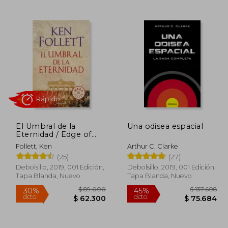
El Umbral de la
Una odisea espacial
Eternidad / Edge of
113.128
$ 226.889
45%
45%
Eternity
Follett, Ken
Arthur C. Clarke
dcto.
dcto.
2.221
$ 124.789
(25)
(27)
Debolsillo, 2019, 001 Edición,
Debolsillo, 2019, 001 Edición,
Tapa Blanda, Nuevo
Tapa Blanda, Nuevo