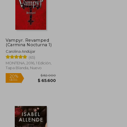
Vampyr. Revamped
(Carmina Nocturna 1)
Carolina Andújar
(65)
MONTENA, 2016, 1 Edición,
Tapa Blanda, Nuevo
$ 272.215
$ 82.000
20%
dcto.
$ 149.718
$ 65.600