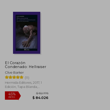
$ 116.612
$ 249.701
45%
dcto.
$ 64.137
$ 137.336
El Corazón
Condenado: Hellraiser
Clive Barker
(11)
Hermida Editores, 2017, 1
Edición, Tapa Blanda,
Nuevo