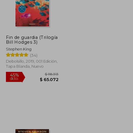
Fin de guardia (Trilogía
Bill Hodges 3)
Stephen King
(34)
Debolsillo, 2019, 001 Edición,
Tapa Blanda, Nuevo
$ 82.000
$ 118.313
45%
dcto.
$ 57.400
$ 65.072