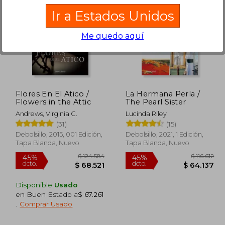
Ir a Estados Unidos
Me quedo aquí
89.900
$ 120.811
45%
45%
dcto.
dcto.
2.930
$ 66.446
Flores En El Atico /
La Hermana Perla /
Flowers in the Attic
The Pearl Sister
Andrews, Virginia C.
Lucinda Riley
(31)
(15)
Debolsillo, 2015, 001 Edición,
Debolsillo, 2021, 1 Edición,
Tapa Blanda, Nuevo
Tapa Blanda, Nuevo
Disponible
Usado
en Buen Estado a
$ 67.261
.
Comprar Usado