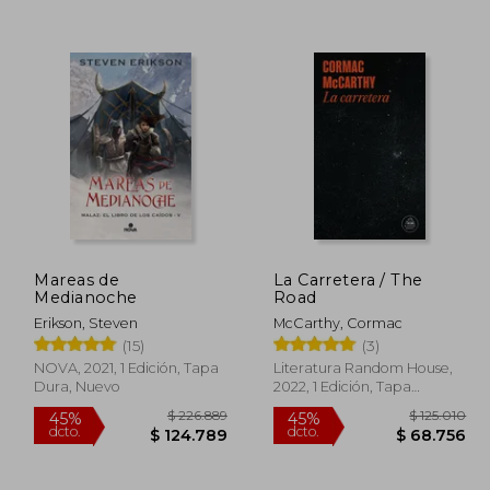
33.409
$ 124.584
45%
45%
dcto.
dcto.
3.375
$ 68.521
Mareas de
La Carretera / The
Medianoche
Road
Erikson, Steven
McCarthy, Cormac
(15)
(3)
NOVA, 2021, 1 Edición, Tapa
Literatura Random House,
Dura, Nuevo
2022, 1 Edición, Tapa
Blanda, Nuevo