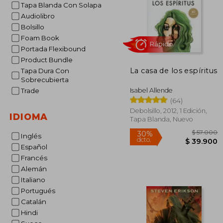
Tapa Blanda Con Solapa
Audiolibro
Bolsillo
Foam Book
Portada Flexibound
Product Bundle
La casa de los espíritus
Tapa Dura Con
Rápido
Sobrecubierta
Isabel Allende
Trade
(64)
Debolsillo, 2012, 1 Edición,
IDIOMA
Tapa Blanda, Nuevo
Inglés
Español
Francés
Alemán
$ 
30%
Italiano
dcto.
$ 3
Portugués
Catalán
Hindi