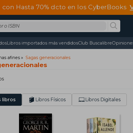
 con Hasta 70% dcto en los CyberBooks
dos
Libros importados más vendidos
Club Buscalibre
Opiniones
mas afines
Sagas generacionales
generacionales
os
 libros
Libros Físicos
Libros Digitales