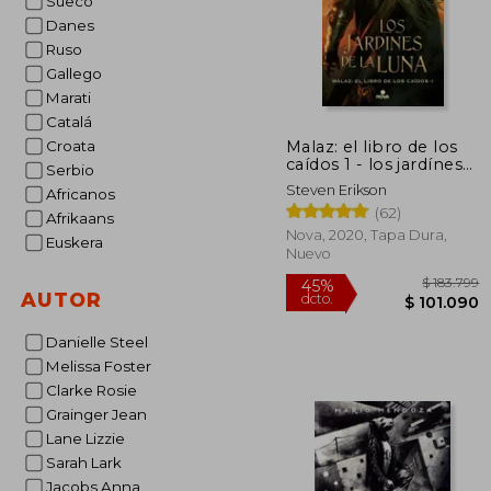
Sueco
Danes
Ruso
Gallego
Marati
Catalá
Malaz: el libro de los
Croata
caídos 1 - los jardínes
Serbio
de la luna
Steven Erikson
Africanos
(62)
Afrikaans
Nova, 2020, Tapa Dura,
Euskera
Nuevo
AUTOR
Danielle Steel
Melissa Foster
Clarke Rosie
Grainger Jean
$ 1
45%
Lane Lizzie
dcto.
$ 10
Sarah Lark
Jacobs Anna