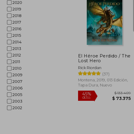
2020
2019
2018
2017
2016
$ 
30%
2015
dcto.
$ 6
2014
2013
2012
El Héroe Perdido / The
Lost Hero
2011
Rick Riordan
2010
(37)
2009
Montena, 2019, 013 Edición,
2007
Tapa Dura, Nuevo
2006
2005
2003
2002