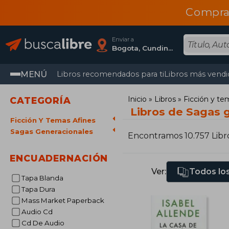
Compra
Enviar a
Bogota, Cundinamarca
MENÚ
Libros recomendados para ti
Libros más vendi
Inicio
Libros
Ficción y te
CATEGORÍA
Libros de Sagas 
Ficción Y Temas Afines
Sagas Generacionales
Encontramos 10.757 Libr
ENCUADERNACIÓN
Ver:
Todos los
Tapa Blanda
Tapa Dura
Mass Market Paperback
Audio Cd
Cd De Audio