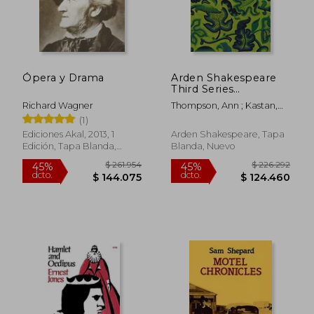
Ópera y Drama
Arden Shakespeare
Third Series
Complete Works
Richard Wagner
Thompson, Ann ; Kastan,
(The Arden
David Scott ; Proudfoot,
(1)
Shakespeare Third
Richard
Series) (en Inglés)
Ediciones Akal, 2013, 1
Arden Shakespeare, Tapa
Edición, Tapa Blanda,
Blanda, Nuevo
Nuevo
$ 162.837
$ 97.5
45%
45%
dcto.
dcto.
$ 89.560
$ 53.6