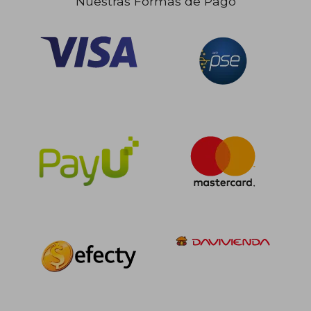
Nuestras Formas de Pago
$ 204.874
$ 109.2
45%
45%
dcto.
dcto.
$ 112.681
$ 60.0