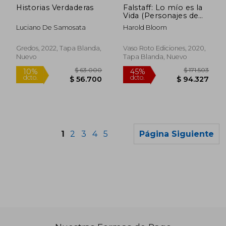
$ 63.000
$ 141.6
Historias Verdaderas
Falstaff: Lo mío es la
Vida (Personajes de
Shakespeare)
Luciano De Samosata
Harold Bloom
Gredos, 2022, Tapa Blanda,
Vaso Roto Ediciones, 2020,
Nuevo
Tapa Blanda, Nuevo
1
2
3
4
5
Página Siguiente