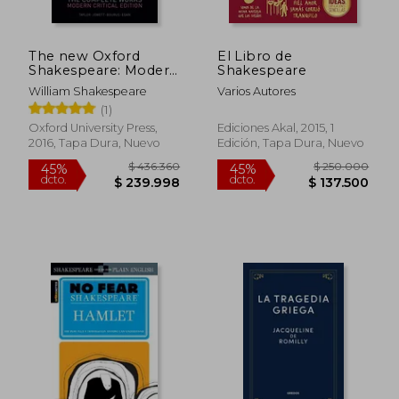
The new Oxford
El Libro de
Shakespeare: Modern
Shakespeare
Critical Edition: The
William Shakespeare
Varios Autores
Complete Works (en
(1)
Inglés)
Oxford University Press,
Ediciones Akal, 2015, 1
2016, Tapa Dura, Nuevo
Edición, Tapa Dura, Nuevo
$ 146.930
$ 99.0
45%
30%
dcto.
dcto.
$ 80.812
$ 69.3