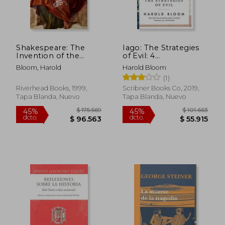
$ 261.954
$ 226.2
45%
45%
dcto.
dcto.
$ 144.075
$ 124.4
Shakespeare: The
Iago: The Strategies
Invention of the
of Evil: 4
Human (en Inglés)
(Shakespeare'S
Bloom, Harold
Harold Bloom
Personalities) (en
(1)
Inglés)
Riverhead Books, 1999,
Scribner Books Co, 2019,
Tapa Blanda, Nuevo
Tapa Blanda, Nuevo