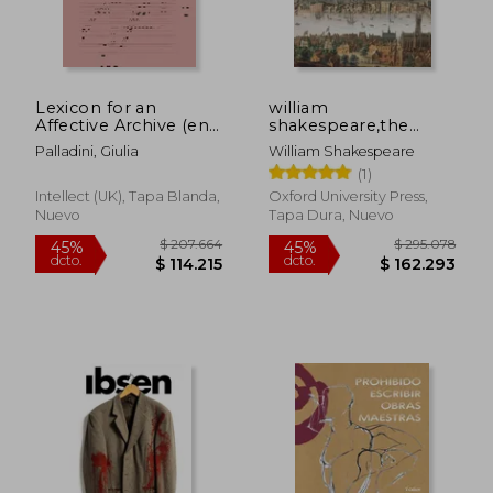
$ 45.720
$ 135.9
35%
45%
dcto.
dcto.
$ 29.718
$ 74.7
Lexicon for an
william
Affective Archive (en
shakespeare,the
Inglés)
complete works (en
Palladini, Giulia
William Shakespeare
Inglés)
(1)
Intellect (UK), Tapa Blanda,
Oxford University Press,
Nuevo
Tapa Dura, Nuevo