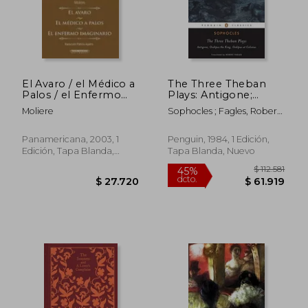
El Avaro / el Médico a
The Three Theban
Palos / el Enfermo
Plays: Antigone;
Imaginario
Oedipus the King;
Moliere
Sophocles ; Fagles, Robert ;
Oedipus at Colonus
Knox, Bernard
(en Inglés)
Panamericana, 2003, 1
Penguin, 1984, 1 Edición,
Edición, Tapa Blanda,
Tapa Blanda, Nuevo
Nuevo
$ 112.
45%
dcto.
$ 27.720
$ 61.9