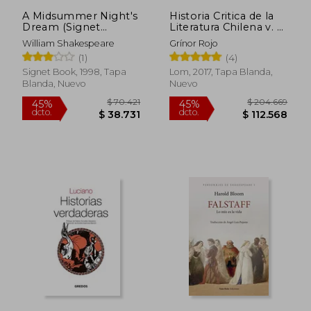
A Midsummer Night's
Historia Critica de la
Dream (Signet
Literatura Chilena v. 1
Classics) (en Inglés)
la era Colonial
William Shakespeare
Grínor Rojo
(1)
(4)
Signet Book, 1998, Tapa
Lom, 2017, Tapa Blanda,
Blanda, Nuevo
Nuevo
Rápido
$ 90.000
$ 257.5
30%
45%
dcto.
dcto.