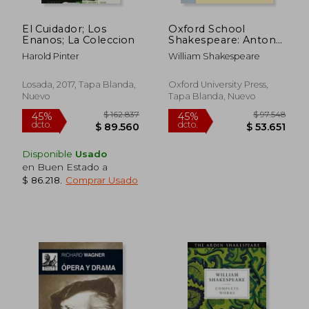
El Cuidador; Los
Oxford School
Enanos; La Coleccion
Shakespeare: Antony
and Cleopatra (en
Harold Pinter
William Shakespeare
Inglés)
Losada, 2017, Tapa Blanda,
Oxford University Press,
Nuevo
Tapa Blanda, Nuevo
Disponible
Usado
en Buen Estado a
$ 86.218
.
Comprar Usado
$ 169.099
$ 71.4
45%
45%
dcto.
dcto.
$ 93.004
$ 39.2