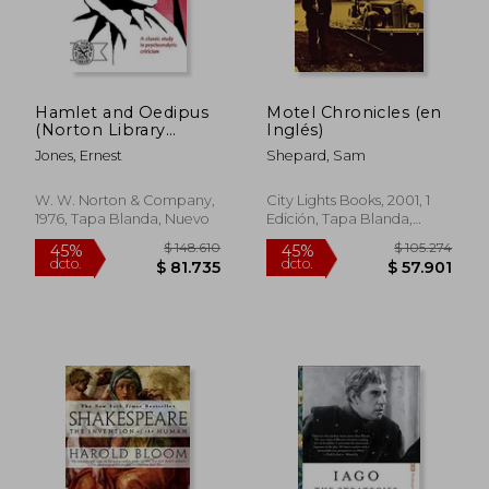
Hamlet and Oedipus
Motel Chronicles (en
(Norton Library
Inglés)
(Paperback)) (en
Jones, Ernest
Shepard, Sam
Inglés)
W. W. Norton & Company,
City Lights Books, 2001, 1
1976, Tapa Blanda, Nuevo
Edición, Tapa Blanda,
Nuevo