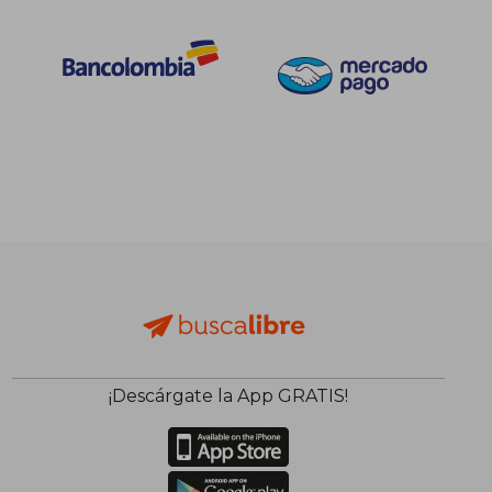
$ 70.421
$ 204.6
45%
45%
dcto.
dcto.
$ 38.731
$ 112.5
¡Descárgate la App GRATIS!