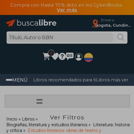
Compra con Hasta 70% dcto en los CyberBooks
Ver más
Enviar a
Bogota, Cundinamarca
0
MENÚ
Libros recomendados para ti
Libros más vendi
=
Ver Filtros
Inicio
Libros
Biografías, literatura y estudios literarios
Literatura: historia
y crítica
Estudios literarios: obras de teatro y