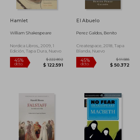
Hamlet
El Abuelo
William Shakespeare
Perez Galdos, Benito
Nordica Libros,, 2009, 1
Createspace, 2018, Tapa
Edición, Tapa Dura, Nuevo
Blanda, Nuevo
$ 175.289
$ 171.2
45%
45%
dcto.
dcto.
$ 96.409
$ 94.1