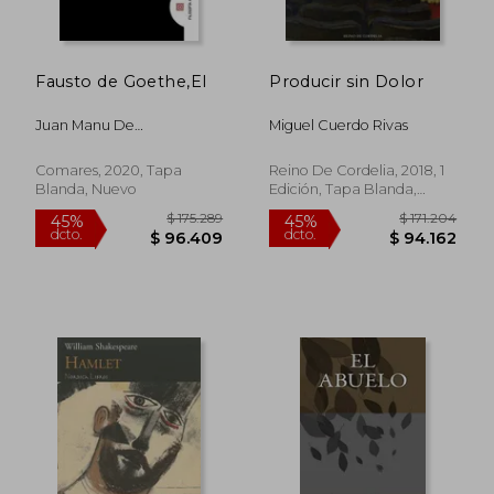
Fausto de Goethe,El
Producir sin Dolor
Juan Manu De
Miguel Cuerdo Rivas
Farami&Ntilde;An
Fernandez Figares
Comares, 2020, Tapa
Reino De Cordelia, 2018, 1
Blanda, Nuevo
Edición, Tapa Blanda,
$ 116.444
$ 104.1
45%
45%
Nuevo
dcto.
dcto.
$ 64.044
$ 57.3