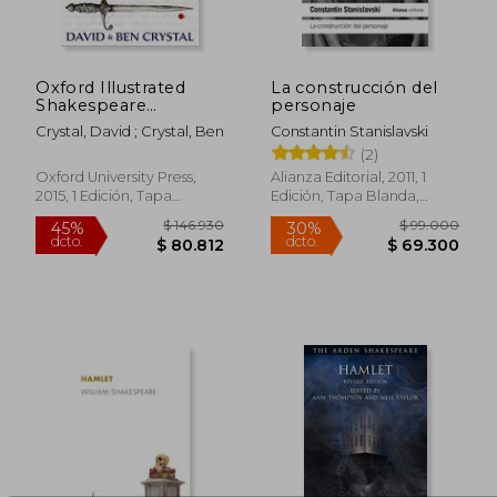
Oxford Illustrated
La construcción del
Shakespeare
personaje
Dictionary (en Inglés)
Crystal, David ; Crystal, Ben
Constantin Stanislavski
(2)
$ 175.569
$ 101.6
45%
45%
dcto.
dcto.
Oxford University Press,
Alianza Editorial, 2011, 1
$ 96.563
$ 55.9
2015, 1 Edición, Tapa
Edición, Tapa Blanda,
Blanda, Nuevo
Nuevo