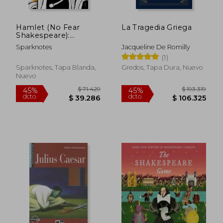
Hamlet (No Fear
La Tragedia Griega
Shakespeare):
Volume 3 (en Inglés)
Sparknotes
Jacqueline De Romilly
(1)
Sparknotes, Tapa Blanda,
Gredos, Tapa Dura, Nuevo
Nuevo
$ 192.005
$ 112.
45%
45%
dcto.
dcto.
$ 105.603
$ 61.8