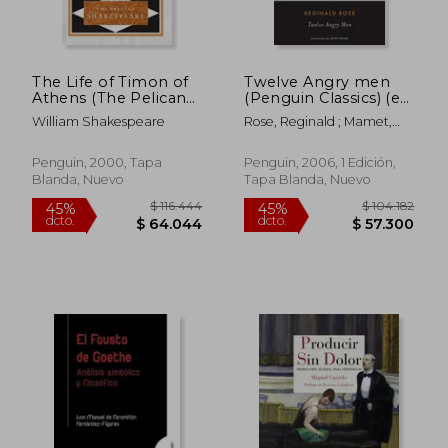
The Life of Timon of
Twelve Angry men
Athens (The Pelican
(Penguin Classics) (en
Shakespeare) (en
Inglés)
William Shakespeare
Rose, Reginald ; Mamet,
Inglés)
$ 136.837
$ 251.2
David
45%
45%
dcto.
dcto.
$ 75.260
$ 138.2
Penguin, 2000, Tapa
Penguin, 2006, 1 Edición,
Blanda, Nuevo
Tapa Blanda, Nuevo