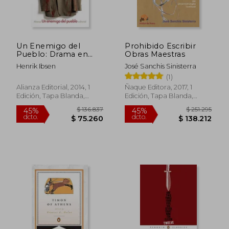
Un Enemigo del
Prohibido Escribir
$ 207.664
$ 295.0
45%
45%
Pueblo: Drama en
Obras Maestras
dcto.
dcto.
$ 114.215
$ 162.2
Cinco Actos
Henrik Ibsen
José Sanchis Sinisterra
(1)
Alianza Editorial, 2014, 1
Ñaque Editora, 2017, 1
Edición, Tapa Blanda,
Edición, Tapa Blanda,
Nuevo
Nuevo