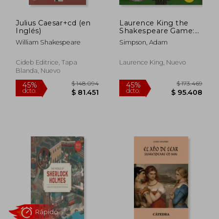
Julius Caesar+cd (en
Laurence King the
Inglés)
Shakespeare Game:
Make Your Fortune in
William Shakespeare
Simpson, Adam
Shakespeare'S
London: An
Immersive Board
Cideb Editrice, Tapa
Laurence King, Nuevo
Game (en Inglés)
Blanda, Nuevo
$ 436.360
$ 250.0
45%
45%
dcto.
dcto.
$ 239.998
$ 137.5