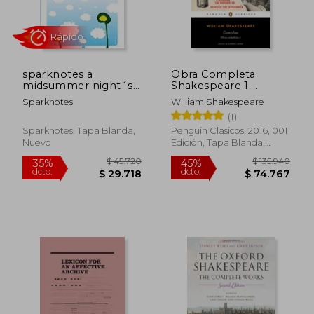
$ 137.776
$ 95.7
45%
45%
dcto.
dcto.
$ 75.777
$ 52.6
sparknotes a
Obra Completa
midsummer night´s
Shakespeare 1.
dream (en Inglés)
Comedias
Sparknotes
William Shakespeare
(1)
Sparknotes, Tapa Blanda,
Penguin Clasicos, 2016, 001
Nuevo
Edición, Tapa Blanda,
Nuevo
Rápido