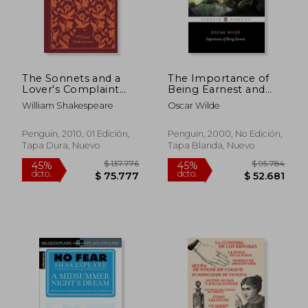
The Sonnets and a
The Importance of
Lover's Complaint
Being Earnest and
(Penguin Clothbound
Other Plays (en
William Shakespeare
Oscar Wilde
Classics) (en Inglés)
Inglés)
Penguin, 2010, 01 Edición,
Penguin, 2000, No Edición,
Tapa Dura, Nuevo
Tapa Blanda, Nuevo