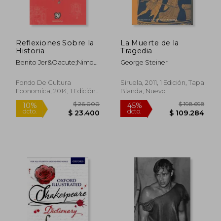
Reflexiones Sobre la
La Muerte de la
$ 148.610
$ 105.2
Historia
Tragedia
45%
45%
dcto.
dcto.
$ 81.735
$ 57.9
Benito Jer&Oacute;Nimo
George Steiner
Feij&Oacute;
Fondo De Cultura
Siruela, 2011, 1 Edición, Tapa
Economica, 2014, 1 Edición,
Blanda, Nuevo
Tapa Blanda, Nuevo