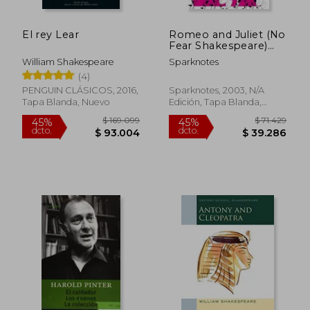
El rey Lear
Romeo and Juliet (No
Fear Shakespeare)
Side-By-Side Plain
William Shakespeare
Sparknotes
English (en Inglés)
(4)
PENGUIN CLÁSICOS, 2016,
Sparknotes, 2003, N/A
Tapa Blanda, Nuevo
Edición, Tapa Blanda,
Nuevo
$ 167.170
$ 71.4
45%
45%
dcto.
dcto.
$ 91.944
$ 39.2