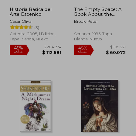
Historia Basica del
The Empty Space: A
Arte Escenico
Book About the
Theatre: Deadly, Holy,
Cesar Oliva
Brook, Peter
Rough, Immediate
(3)
(en Inglés)
Catedra, 2005, 1 Edición,
Scribner, 1995, Tapa
Tapa Blanda, Nuevo
Blanda, Nuevo
$ 148.094
$ 173.4
45%
45%
dcto.
dcto.
$ 81.451
$ 95.4