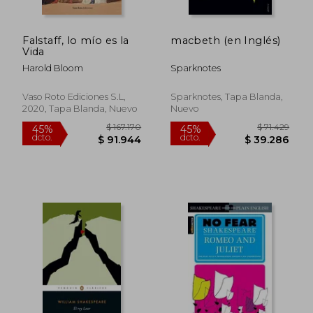
Falstaff, lo mío es la
macbeth (en Inglés)
Vida
Harold Bloom
Sparknotes
Vaso Roto Ediciones S.L,
Sparknotes, Tapa Blanda,
2020, Tapa Blanda, Nuevo
Nuevo
$ 222.892
$ 91.
45%
45%
dcto.
dcto.
$ 122.591
$ 50.3