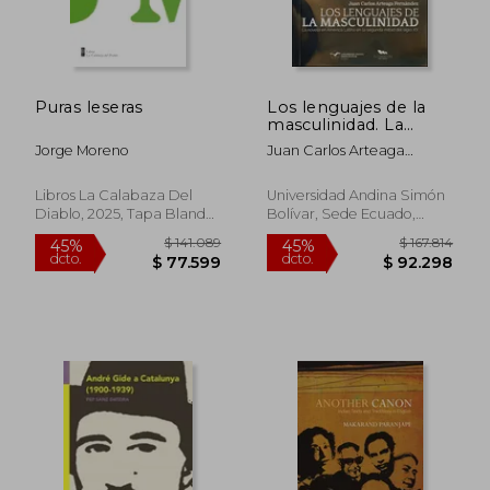
$ 176.484
$ 153.
45%
45%
dcto.
dcto.
$ 97.066
$ 84.6
Puras leseras
Los lenguajes de la
masculinidad. La
novela en América
Jorge Moreno
Juan Carlos Arteaga
Latina en la segunda
Fernández
mitad del siglo XX
Libros La Calabaza Del
Universidad Andina Simón
Diablo, 2025, Tapa Blanda,
Bolívar, Sede Ecuado,
Nuevo
2024, Tapa Blanda, Nuevo