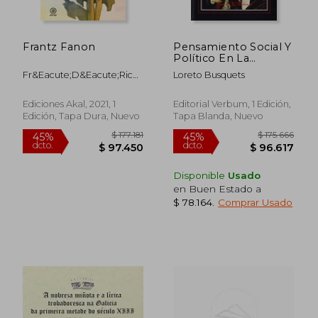
Frantz Fanon
Pensamiento Social Y
Político En La
Literatura Española.
Fr&Eacute;D&Eacute;Ric
Loreto Busquets
Desde El
Ciriez
Renacimiento Hasta
El Siglo Xx
Ediciones Akal, 2021, 1
Editorial Verbum, 1 Edición,
Edición, Tapa Dura, Nuevo
Tapa Blanda, Nuevo
$ 213.406
$ 215.3
45%
45%
dcto.
dcto.
$ 117.373
$ 118.4
Disponible
Usado
en Buen Estado a
$ 78.164
.
Comprar Usado