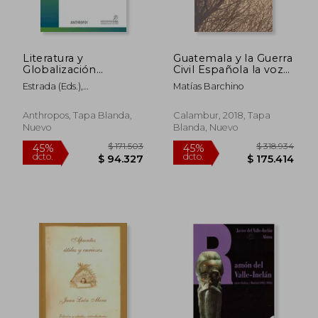
Literatura y
Guatemala y la Guerra
Globalización
Civil Española la voz
[Próxima Aparición]
de los Intelectuales
Estrada (Eds.),
Matías Barchino
$ 212.644
$ 598.2
Oswaldo,Valero Juan, Eva
45%
45%
dcto.
dcto.
$ 116.954
$ 329.0
Anthropos, Tapa Blanda,
Calambur, 2018, Tapa
Nuevo
Blanda, Nuevo