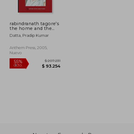
rabindranath tagore's
the home and the
world: modern essays
Datta, Pradip Kumar
in criticism (en Inglés)
$ 71.722
$ 144.1
6%
45%
dcto.
dcto.
Anthem Press, 2005,
$ 67.419
$ 79.2
Nuevo