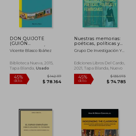
DON QUIJOTE
Nuestras memorias:
(GUIÓN
poéticas, políticas y
CINEMATOGRÁFICO)
feminismos
Vicente Blasco Ibáñez
Grupo De Investigación Y
Lecturas Feministas
Biblioteca Nueva, 2015,
Ediciones Libros Del Cardo,
Tapa Blanda,
Usado
2021, Tapa Blanda, Nuevo
$ 137.833
$ 158.
45%
45%
dcto.
dcto.
$ 75.808
$ 87.2