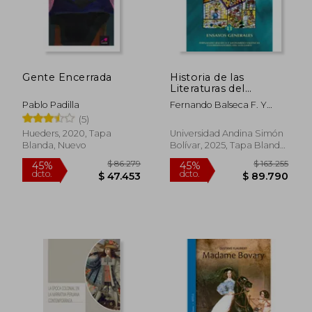
Gente Encerrada
Historia de las
Literaturas del
Ecuador 11. Ensayos
Pablo Padilla
Fernando Balseca F. Y
generales.
Leonardo Valencia A.,
(5)
Coord.
Hueders, 2020, Tapa
Universidad Andina Simón
Blanda, Nuevo
Bolívar, 2025, Tapa Blanda,
Nuevo