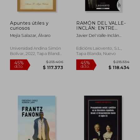
Apuntes útiles y
RAMÓN DEL VALLE-
curiosos
INCLÁN: ENTRE
GALIZA E MADRID
Mejía Salazar, Álvaro
Javier Del Valle-Inclán
(1912-1925)
Alsina
Universidad Andina Simón
Edicións Laiovento, S.L.,
Bolívar, 2022, Tapa Blanda,
Tapa Blanda, Nuevo
$ 171.503
$ 318.9
45%
45%
Nuevo
dcto.
dcto.
$ 94.327
$ 175.4