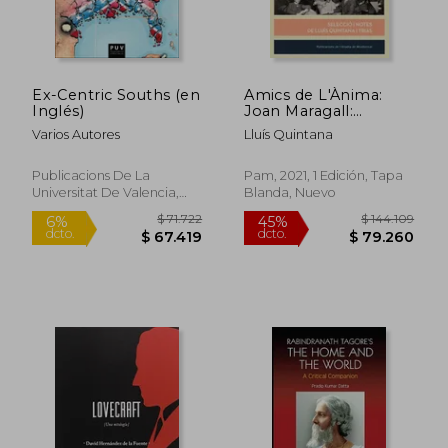
$ 86.279
$ 163.2
45%
45%
dcto.
dcto.
$ 47.453
$ 89.7
Ex-Centric Souths (en
Amics de L'Ànima:
Inglés)
Joan Maragall:
Anècdotes i Records:
Varios Autores
Lluís Quintana
521 (Biblioteca Serra
D'Or) (en Catalán)
Publicacions De La
Pam, 2021, 1 Edición, Tapa
Universitat De Valencia,
Blanda, Nuevo
2019, 1 Edición, Tapa
Blanda, Nuevo