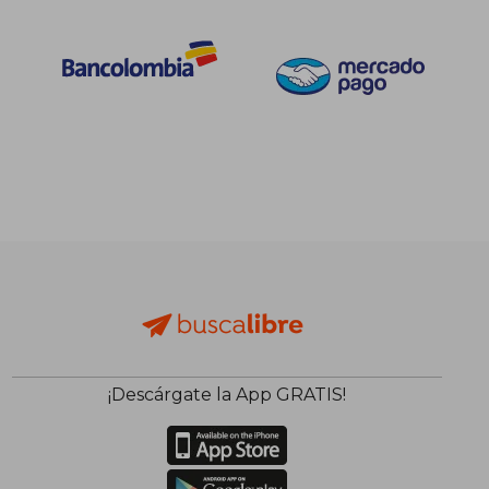
$ 207.231
55%
dcto.
$ 93.254
¡Descárgate la App GRATIS!