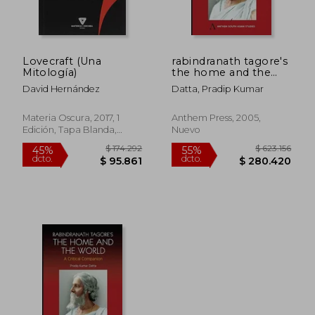
Lovecraft (Una
rabindranath tagore's
$ 181.863
$ 242.6
Mitología)
the home and the
45%
55%
world: modern essays
dcto.
dcto.
$ 100.025
$ 109.2
David Hernández
Datta, Pradip Kumar
in criticism (en Inglés)
Materia Oscura, 2017, 1
Anthem Press, 2005,
Edición, Tapa Blanda,
Nuevo
Nuevo