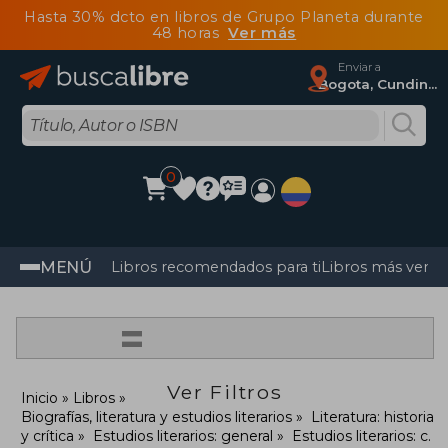
Hasta 30% dcto en libros de Grupo Planeta durante
48 horas
Ver más
Enviar a
Bogota, Cundinamarca
0
MENÚ
Libros recomendados para ti
Libros más vendi
=
Ver Filtros
Inicio
Libros
Biografías, literatura y estudios literarios
Literatura: historia
y crítica
Estudios literarios: general
Estudios literarios: c.