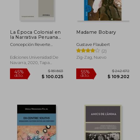
$ 169.212
$ 66.9
45%
6%
dcto.
dcto.
$ 93.067
$ 62.9
La Época Colonial en
Madame Bobary
la Narrativa Peruana
Contemporánea
Concepción Reverte
Gustave Flaubert
Bernal
(2)
Ediciones Universidad De
Zig-Zag, Nuevo
Navarra, 2020, Tapa
Blanda, Nuevo