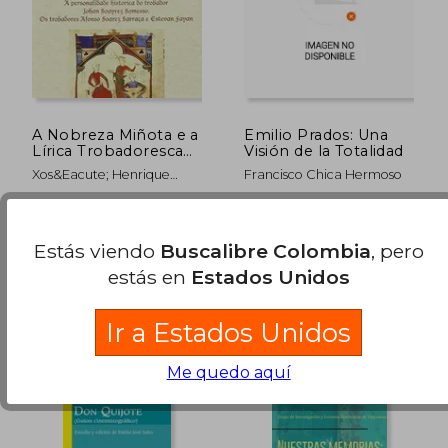
A Nobreza Miñota e a
Emilio Prados: Una
Lírica Trobadoresca
Visión de la Totalidad
na Galicia da Primeira
Xos&Eacute; Henrique
Francisco Chica Hermoso
Metade do Século Xiii
Monteagudo Romero
(en Gallego)
Editorial Toxosoutos, 2014,
, Nuevo
Tapa Blanda, Nuevo
Estás viendo
Buscalibre Colombia
, pero
$ 177.181
$ 175.6
45%
45%
estás en
Estados Unidos
dcto.
dcto.
$ 97.450
$ 96.6
Ir a Estados Unidos
Me quedo aquí