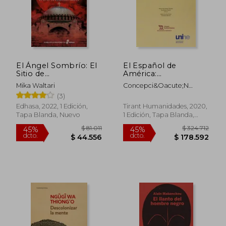
El Ángel Sombrío: El
El Español de
Sitio de
América:
Constantinopla
Morfosintaxis
Mika Waltari
Concepci&Oacute;N
(Narrativas Históricas)
Histórica y Variación
Company Company
(3)
(Diachronica
Hispanica)
Edhasa, 2022, 1 Edición,
Tirant Humanidades, 2020,
Tapa Blanda, Nuevo
1 Edición, Tapa Blanda,
Nuevo
$ 81.011
$ 324.7
45%
45%
dcto.
dcto.
$ 44.556
$ 178.5