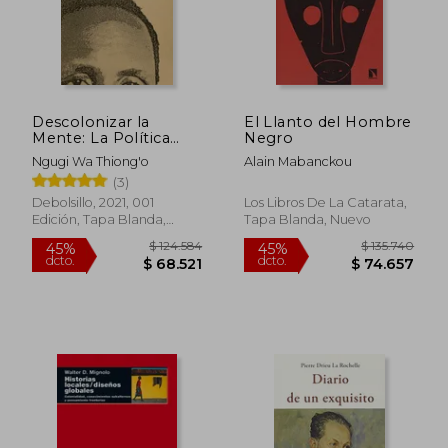
Descolonizar la
El Llanto del Hombre
Mente: La Política
Negro
Lingüística de la
Ngugi Wa Thiong'o
Alain Mabanckou
Literatura Africana
(3)
Debolsillo, 2021, 001
Los Libros De La Catarata,
Edición, Tapa Blanda,
Tapa Blanda, Nuevo
Nuevo
$ 124.584
$ 135.7
45%
45%
dcto.
dcto.
$ 68.521
$ 74.6