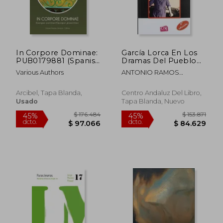
$ 283.770
$ 119.3
45%
45%
dcto.
dcto.
$ 156.073
$ 65.6
In Corpore Dominae:
García Lorca En Los
PUB0179881 (Spanish
Dramas Del Pueblo
Edition)
(Andalucía
Various Authors
ANTONIO RAMOS
Documentos)
ESPEJO
Arcibel, Tapa Blanda,
Centro Andaluz Del Libro,
Usado
Tapa Blanda, Nuevo