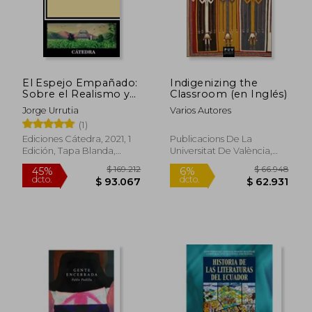
El Espejo Empañado:
Indigenizing the
Sobre el Realismo y
Classroom (en Inglés)
el Testimonio (Desde
Jorge Urrutia
Varios Autores
la Literatura
(1)
Hispanoamericana)
Ediciones Cátedra, 2021, 1
Publicacions De La
Edición, Tapa Blanda,
Universitat De València,
Nuevo
2021, 1 Edición, Tapa
Blanda, Nuevo
$ 142.117
$ 135.9
45%
45%
dcto.
dcto.
$ 78.164
$ 74.7