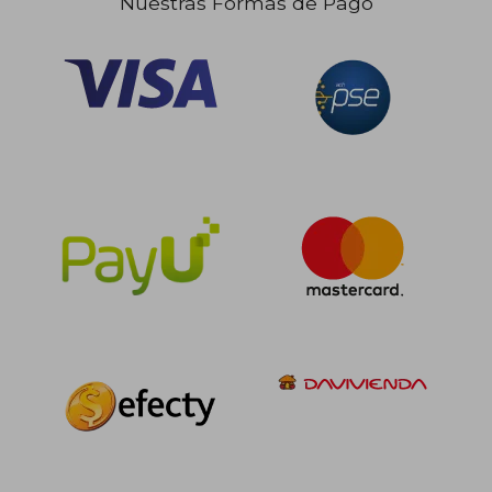
Nuestras Formas de Pago
$ 174.292
$ 623.1
45%
55%
dcto.
dcto.
$ 95.861
$ 280.4