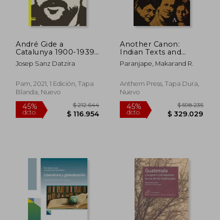
André Gide a
Another Canon:
$ 141.089
$ 167.
45%
45%
Catalunya 1900-1939:
Indian Texts and
dcto.
dcto.
$ 77.599
$ 92.2
248 (Textos i Estudis
Traditions in English
Josep Sanz Datzira
Paranjape, Makarand R.
de Cultura Catalana)
(en Inglés)
(en Catalán)
Pam, 2021, 1 Edición, Tapa
Anthem Press, Tapa Dura,
Blanda, Nuevo
Nuevo