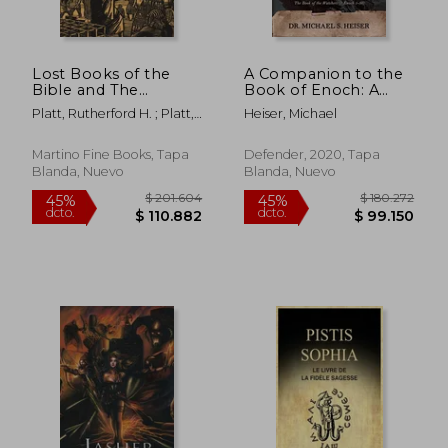
Lost Books of the
A Companion to the
Bible and The
Book of Enoch: A
Forgotten Books of
Reader's
Platt, Rutherford H. ; Platt,
Heiser, Michael
Eden (en Inglés)
Commentary, vol i:
Rutherford Hayes
The Book of the
Watchers (1 Enoch 1-
Martino Fine Books, Tapa
Defender, 2020, Tapa
36) (en Inglés)
Blanda, Nuevo
Blanda, Nuevo
$ 265.012
$ 345.1
45%
45%
dcto.
dcto.
$ 145.757
$ 189.8