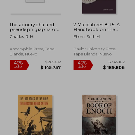
the apocrypha and
2 Maccabees 8-15: A
pseudephigrapha of
Handbook on the
the old
Greek Text (Baylor
Charles, R. H.
Ehorn, Seth M.
testament,apocrypha
Handbook on the
$ 128.454
$ 175.4
45%
45%
(en Inglés)
Septuagint) (en
dcto.
dcto.
$ 70.650
$ 96.5
Inglés)
Apocryphile Press, Tapa
Baylor University Press,
Blanda, Nuevo
Tapa Blanda, Nuevo