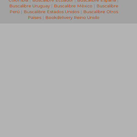
Colombia
|
Buscalibre Ecuador
|
Buscalibre España
|
Buscalibre Uruguay
|
Buscalibre México
|
Buscalibre
Perú
|
Buscalibre Estados Unidos
|
Buscalibre Otros
Países
|
Bookdelivery Reino Unido