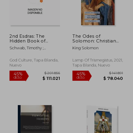
2nd Esdras: The
The Odes of
Hidden Book of
Solomon: Christian
Prophecy: With 1st
Apocrypha Series (en
Schwab, Timothy ;
King Solomon
Esdras (en Inglés)
Inglés)
Zamoranos, Anna
God Culture, Tapa Blanda,
Lamp Of Trismegistus, 2021,
Nuevo
Tapa Blanda, Nuevo
$ 201.856
$ 141.
45%
45%
dcto.
dcto.
$ 111.021
$ 78.0