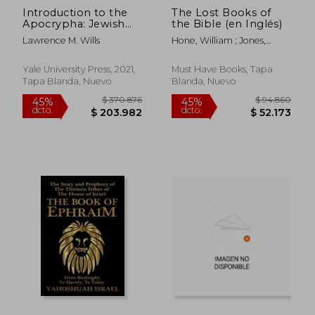
Introduction to the
The Lost Books of
Apocrypha: Jewish
the Bible (en Inglés)
Books in Christian
Lawrence M. Wills
Hone, William ; Jones,
Bibles (en Inglés)
Jeremiah ; Wake, William
Yale University Press, 2021,
Must Have Books, Tapa
Tapa Blanda, Nuevo
Blanda, Nuevo