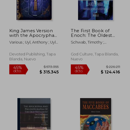
$ 168.514
$ 125.7
45%
45%
dcto.
dcto.
$ 92.683
$ 69.1
King James Version
The First Book of
with the Apocrypha
Enoch: The Oldest
and non-Canonical
Book In History Black
Various ; Uyl, Anthony ; Uyl,
Schwab, Timothy ;
books of 1 Enoch and
& White Edition (en
Anthony
Zamoranos, Anna ; Charles,
The Assumption of
Inglés)
R. H.
Moses (en Inglés)
Devoted Publishing, Tapa
God Culture, Tapa Blanda,
Blanda, Nuevo
Nuevo