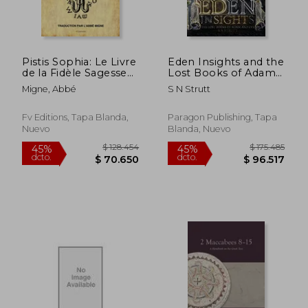
Pistis Sophia: Le Livre
Eden Insights and the
$ 262.576
$ 281.3
45%
45%
de la Fidèle Sagesse
Lost Books of Adam
dcto.
dcto.
$ 144.417
$ 154.7
(en Francés)
and eve (en Inglés)
Migne, Abbé
S N Strutt
Fv Editions, Tapa Blanda,
Paragon Publishing, Tapa
Nuevo
Blanda, Nuevo