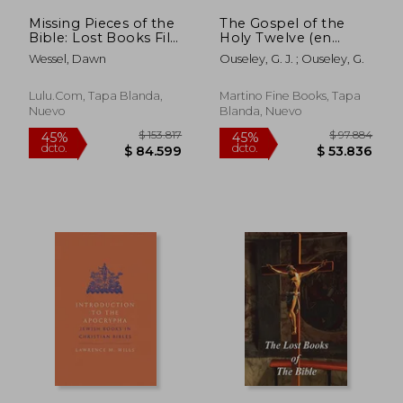
Missing Pieces of the
The Gospel of the
Bible: Lost Books Fill-
Holy Twelve (en
in the Blanks
Inglés)
Wessel, Dawn
Ouseley, G. J. ; Ouseley, G.
UPDATED VERSION
(en Inglés)
Lulu.com, Tapa Blanda,
Martino Fine Books, Tapa
Nuevo
Blanda, Nuevo
$ 201.856
$ 108.2
45%
45%
dcto.
dcto.
$ 111.021
$ 59.5