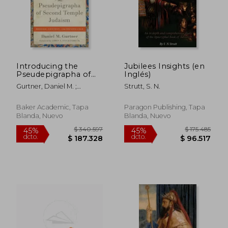
Introducing the
Jubilees Insights (en
Pseudepigrapha of
Inglés)
Second Temple
Gurtner, Daniel M. ;
Strutt, S. N.
Judaism: Message,
Stuckenbruck, Loren T.
Context, and
Significance (en
Baker Academic, Tapa
Paragon Publishing, Tapa
Inglés)
Blanda, Nuevo
Blanda, Nuevo
$ 340.597
$ 175.4
45%
45%
dcto.
dcto.
$ 187.328
$ 96.5