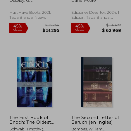
Ouseley, G. J.
Daniel Moore
Must Have Books, 2021,
Ediciones Desertor, 2024, 1
Tapa Blanda, Nuevo
Edición, Tapa Blanda,
Nuevo
$ 141.891
$ 134.9
45%
45%
dcto.
dcto.
$ 78.040
$ 74.2
The First Book of
The Second Letter of
Enoch: The Oldest
Baruch (en Inglés)
Book In History Color
Schwab, Timothy ;
Bompas, William