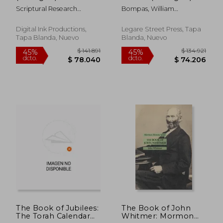
Scriptural Research
Bompas, William
Institute
Carpenter
Digital Ink Productions,
Legare Street Press, Tapa
Tapa Blanda, Nuevo
Blanda, Nuevo
$ 172.629
$ 141.
45%
45%
dcto.
dcto.
$ 94.946
$ 78.0
The Book of Jubilees:
The Book of John
The Torah Calendar
Whitmer: Mormon