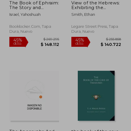
The Book of Ephraim:
View of the Hebrews:
$ 153.817
$ 97.8
45%
45%
The Story and
Exhibiting the
dcto.
dcto.
$ 84.599
$ 53.8
Prophecy of the
Destruction of
Israel, Yahoshuah
Smith, Ethan
Thirteen Tribes of the
Jerusalem; the
House of Israel (en
Certain Restoration of
Inglés)
Judah and Israel; the
Booklocker.com, Tapa
Legare Street Press, Tapa
Present State of
Dura, Nuevo
Dura, Nuevo
Judah and I (en
Inglés)