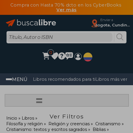
Compra con Hasta 70% dcto en los CyberBooks
Ver más
Enviar a
Bogota, Cundinamarca
0
MENÚ
Libros recomendados para ti
Libros más vendi
=
Ver Filtros
Inicio
Libros
Filosofía y religión
Religión y creencias
Cristianismo
Cristianismo: textos y escritos sagrados
Biblias