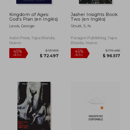
Kingdom of Ages:
Jasher Insights Book
God's Plan (en Inglés)
Two (en Inglés)
Lewis, George
Strutt, S. N.
Xulon Press, Tapa Blanda,
Paragon Publishing, Tapa
Nuevo
Blanda, Nuevo
$ 503.107
$ 235.9
45%
45%
dcto.
dcto.
$ 276.709
$ 129.7