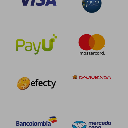
$ 168.514
$ 402.2
45%
45%
dcto.
dcto.
$ 92.683
$ 221.2