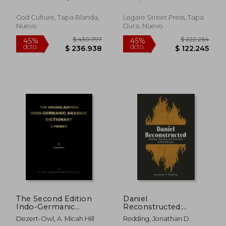
Edition (en Inglés)
Zamoranos, Anna ; Charles,
Carpenter
R. H.
God Culture, Tapa Blanda,
Legare Street Press, Tapa
Nuevo
Dura, Nuevo
$ 362.566
$ 141.
45%
45%
dcto.
dcto.
$ 199.411
$ 78.0
The Second Edition
Daniel
Indo-Germanic
Reconstructed:
Aramaic Dictionary
Reading, Teaching,
Dezert-Owl, A. Micah Hill
Redding, Jonathan D.
(en Inglés)
and Preaching with