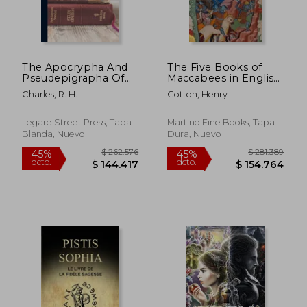
$ 573.355
$ 226.
45%
45%
dcto.
dcto.
$ 315.345
$ 124.4
The Apocrypha And
The Five Books of
Pseudepigrapha Of
Maccabees in English
The Old Testament In
(en Inglés)
Charles, R. H.
Cotton, Henry
English Apocrypha;
Volume I (en Inglés)
Legare Street Press, Tapa
Martino Fine Books, Tapa
Blanda, Nuevo
Dura, Nuevo