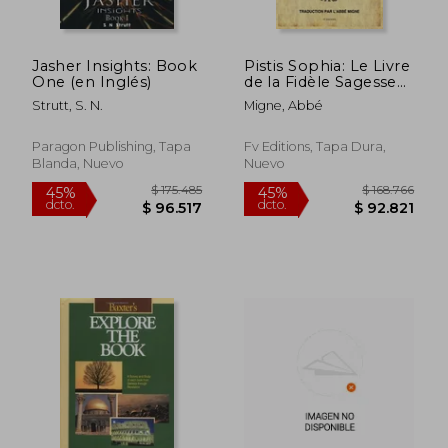
Jasher Insights: Book
Pistis Sophia: Le Livre
One (en Inglés)
de la Fidèle Sagesse
(en Francés)
Strutt, S. N.
Migne, Abbé
Paragon Publishing, Tapa
Fv Editions, Tapa Dura,
Blanda, Nuevo
Nuevo
$ 201.604
$ 180.2
45%
45%
dcto.
dcto.
$ 110.882
$ 99.1