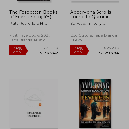
The Forgotten Books
Apocrypha Scrolls
of Eden (en Inglés)
Found In Qumran
And Those Not
Platt, Rutherford H., Jr.
Schwab, Timothy ;
Present Vol. 2: 1611
Schwab, Anna
King James Version
(en Inglés)
Must Have Books, 2021,
God Culture, Tapa Blanda,
Tapa Blanda, Nuevo
Nuevo
$ 131.813
$ 175.4
45%
45%
dcto.
dcto.
$ 72.497
$ 96.5