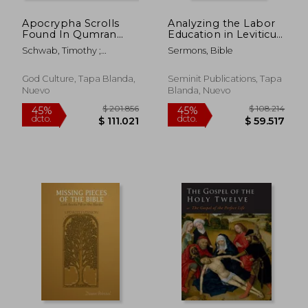
Apocrypha Scrolls
Analyzing the Labor
Found In Qumran
Education in Leviticus:
And Those Not
The Spirit of the Law
Schwab, Timothy ;
Sermons, Bible
Present Vol. 1: 1611
at Work (en Inglés)
Zamoranos, Anna
King James Version
(en Inglés)
God Culture, Tapa Blanda,
Seminit Publications, Tapa
Nuevo
Blanda, Nuevo
$ 139.540
$ 235.9
45%
45%
dcto.
dcto.
$ 76.747
$ 129.7