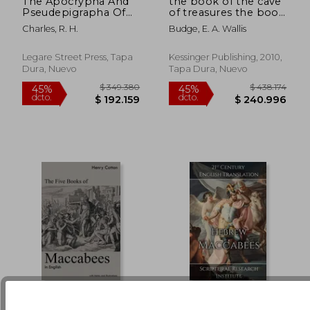
The Apocrypha And
the book of the cave
Pseudepigrapha Of
of treasures the book
The Old Testament In
of the cave of
Charles, R. H.
Budge, E. A. Wallis
English Apocrypha;
treasures (en Inglés)
$ 370.876
$ 94.8
45%
45%
Volume I (en Inglés)
dcto.
dcto.
$ 203.982
$ 52.1
Legare Street Press, Tapa
Kessinger Publishing, 2010,
Dura, Nuevo
Tapa Dura, Nuevo
The Five Books of
Hebrew Maccabees: