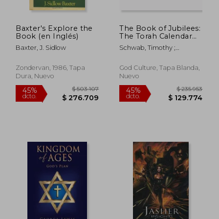
Baxter's Explore the
The Book of Jubilees:
Book (en Inglés)
The Torah Calendar
Black & White Edition
Baxter, J. Sidlow
Schwab, Timothy ;
(en Inglés)
Zamoranos, Anna ; Charles,
R. H.
Zondervan, 1986, Tapa
God Culture, Tapa Blanda,
Dura, Nuevo
Nuevo
$ 175.485
$ 168.7
45%
45%
dcto.
dcto.
$ 96.517
$ 92.8