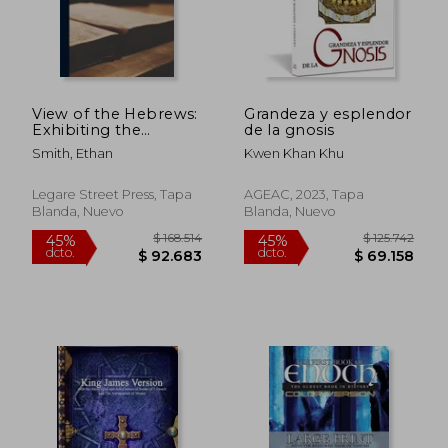
View of the Hebrews:
Grandeza y esplendor
Exhibiting the
de la gnosis
Destruction of
Smith, Ethan
Kwen Khan Khu
Jerusalem; the
Certain Restoration of
Judah and Israel; the
Legare Street Press, Tapa
AGEAC, 2023, Tapa
Present State of
Blanda, Nuevo
Blanda, Nuevo
Judah and I (en
Inglés)