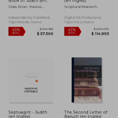
Book of Judith (en
(en Inglés)
Inglés)
Glass, Brian ; Maurus,
Scriptural Research
Rabanus
Institute
Independently Published,
Digital Ink Productions,
Tapa Blanda, Nuevo
Tapa Dura, Nuevo
$ 349.380
$ 438.1
45%
45%
dcto.
dcto.
$ 192.159
$ 240.9
Septuagint - Judith
The Second Letter of
(en Inglés)
Baruch (en Inglés)