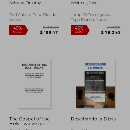
(en Inglés)
History Series (en
Schwab, Timothy ;
Whitmer, John
Inglés)
Zamoranos, Anna ; Charles,
R. H.
God Culture, Tapa Blanda,
Lamp Of Trismegistus,
Nuevo
Tapa Blanda, Nuevo
$ 104.182
$ 209.0
45%
45%
dcto.
dcto.
$ 57.300
$ 114.9
The Gospel of the
Descifrando la Biblia
Holy Twelve (en
Inglés)