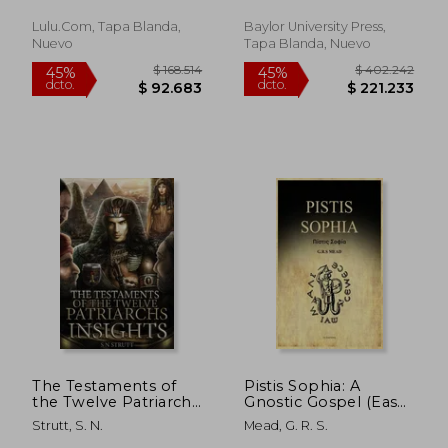
Fresh Eyes (en Inglés)
Lulu.com, Tapa Blanda,
Baylor University Press,
Nuevo
Tapa Blanda, Nuevo
$ 93.264
$ 114.4
45%
45%
dcto.
dcto.
$ 51.295
$ 62.9
The Testaments of
Pistis Sophia: A
the Twelve Patriarchs
Gnostic Gospel (Easy
Insights (en Inglés)
to Read Layout) (en
Strutt, S. N.
Mead, G. R. S.
Inglés)