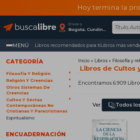
Hoy termina la pr
Enviar a
Bogota, Cundinamarca
MENÚ
Libros recomendados para ti
Libros más vendi
Inicio
Libros
Filosofía y re
CATEGORÍA
Libros de Cultos 
Filosofía Y Religión
Religión Y Creencias
Encontramos 6.909 Libro
Otros Sistemas De
Creencias
Cultos Y Sectas
Ver:
Todos los
Contemporáneas No
Cristianas Y Paracristianas
Espiritualismo
ENCUADERNACIÓN