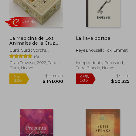
La Medicina de Los
La llave dorada
Animales de la Cruz
del Sur
Gusti, Gusti ; Corchs,
Reyes, Yousell ; Fox, Emmet
Alejandro
(6)
Gran Travesia, 2022, Tapa
Independently Published,
Dura, Nuevo
Tapa Blanda, Nuevo
Rápido
42.563
$ 150.000
6%
45%
dcto.
dcto.
8.410
$ 141.000