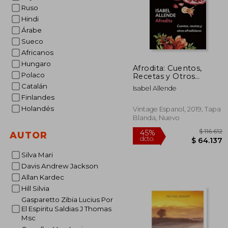
Ruso
Hindi
Árabe
Sueco
Africanos
Hungaro
Afrodita: Cuentos,
Polaco
Recetas y Otros
Afrodisíacos
Catalán
Isabel Allende
Finlandes
Holandés
Vintage Espanol, 2019, Tapa
Blanda, Nuevo
AUTOR
Silva Mari
Davis Andrew Jackson
Allan Kardec
Hill Silvia
$ 
45%
Gasparetto Zibia Lucius Por
dcto.
$ 6
El Espiritu Saldias J Thomas
Msc