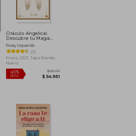
$ 143.571
$ 94.900
6%
dcto.
$ 78.964
$ 89.206
Oráculo Angelical.
Descubre tu Magia
con Ayuda de los
Rossy Izquierdo
Ángeles
(3)
Prana, 2023, Tapa Blanda,
Nuevo