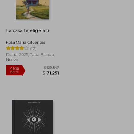
$ 121.197
$ 99.911
45%
dcto.
$ 66.659
$ 54.951
La casa te elige a ti
Rosa María Cifuentes
(12)
Diana, 2025, Tapa Blanda,
Nuevo