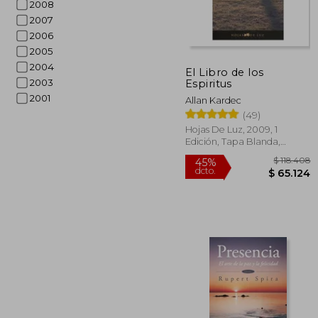
2008
2007
2006
$ 
45%
2005
dcto.
$ 7
2004
El Libro de los
2003
Espiritus
2001
Allan Kardec
(49)
Hojas De Luz, 2009, 1
Edición, Tapa Blanda,
Nuevo