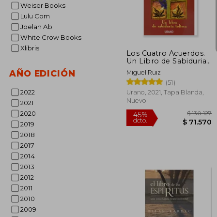
Weiser Books
$ 1
45%
Lulu Com
dcto.
$ 5
Joelan Ab
White Crow Books
Xlibris
Los Cuatro Acuerdos.
Un Libro de Sabiduria
Tolteca
AÑO EDICIÓN
Miguel Ruiz
(51)
2022
Urano, 2021, Tapa Blanda,
Nuevo
2021
2020
2019
2018
2017
2014
2013
2012
2011
2010
2009