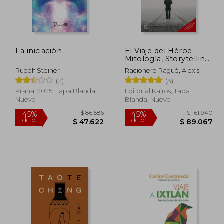
130.127
$ 87.386
45%
45%
dcto.
dcto.
1.570
$ 48.062
La iniciación
El Viaje del Héroe:
Mitología, Storytelling
Y Transformación
Rudolf Steiner
Racionero Ragué, Alexis
Personal
(2)
(3)
Prana, 2025, Tapa Blanda,
Editorial Kairos, Tapa
Nuevo
Blanda, Nuevo