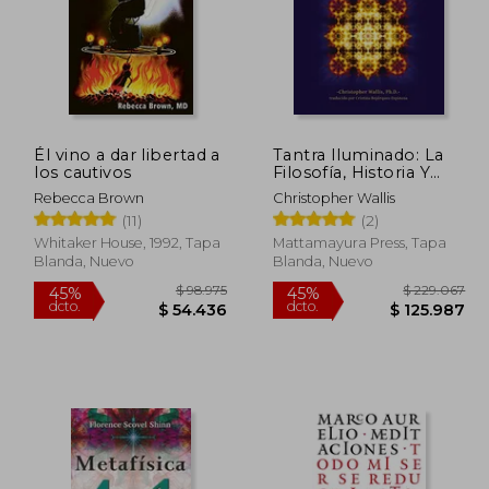
Él vino a dar libertad a
Tantra Iluminado: La
los cautivos
Filosofía, Historia Y
Práctica de Una
Rebecca Brown
Christopher Wallis
Tradición Atemporal
(11)
(2)
Whitaker House, 1992, Tapa
Mattamayura Press, Tapa
Blanda, Nuevo
Blanda, Nuevo
72.150
$ 98.975
45%
45%
dcto.
dcto.
9.683
$ 54.436