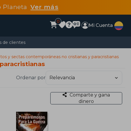
po Planeta
Ver más
0
Mi Cuenta
 de clientes
tos y sectas contemporáneas no cristianas y paracristianas
paracristianas
Ordenar por
Comparte y gana
dinero