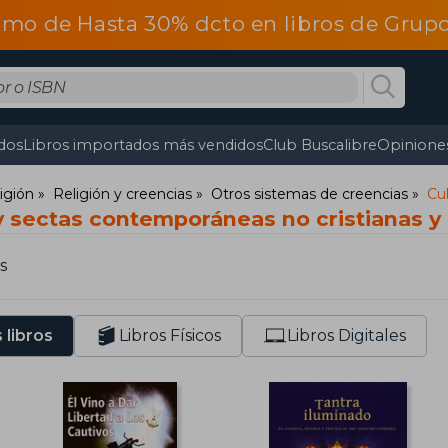
omo de Hasta 30% dcto en libros de Gru
dos
Libros importados más vendidos
Club Buscalibre
Opiniones
ligión
Religión y creencias
Otros sistemas de creencias
Cul
y sectas contemporáneas no cristianas y 
s
 libros
Libros Físicos
Libros Digitales