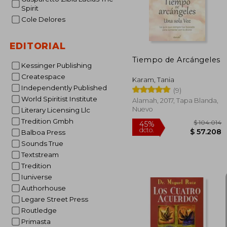
Spirit
Cole Delores
EDITORIAL
Tiempo de Arcángeles
Kessinger Publishing
Createspace
Karam, Tania
Independently Published
(9)
World Spiritist Institute
Alamah, 2017, Tapa Blanda,
Nuevo
Literary Licensing Llc
Tredition Gmbh
Balboa Press
Sounds True
Textstream
Tredition
Iuniverse
Authorhouse
Legare Street Press
Routledge
Primasta