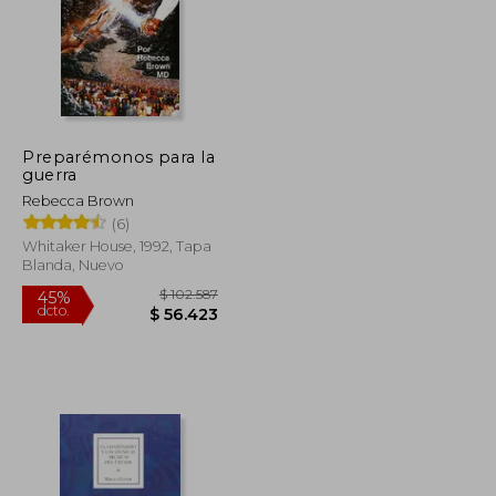
Preparémonos para la
guerra
Rebecca Brown
(6)
Whitaker House, 1992, Tapa
Blanda, Nuevo
$ 229.067
$ 102.587
45%
dcto.
$ 125.987
$ 56.423