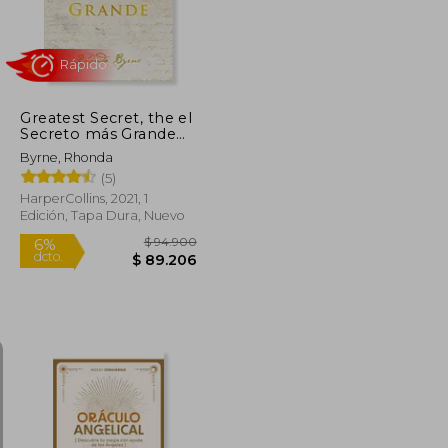
Greatest Secret, the el
Secreto más Grande
(Spanish Edition) (The
Byrne, Rhonda
Secret)
(5)
HarperCollins, 2021, 1
Edición, Tapa Dura, Nuevo
Rápido