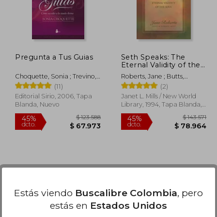
Pregunta a Tus Guias
Seth Speaks: The
Eternal Validity of the
Soul (en Inglés)
Choquette, Sonia ; Trevino,
Roberts, Jane ; Butts,
Julia Fernandez
Robert F.
(11)
(2)
Editorial Sirio, 2006, Tapa
Janet L. Mills / New World
Blanda, Nuevo
Library, 1994, Tapa Blanda,
Nuevo
Estás viendo
Buscalibre Colombia
, pero
estás en
Estados Unidos