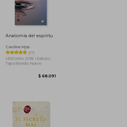
Anatomía del espíritu
Caroline Myss
(17)
VERGARA, 2018, 1 Edición,
Tapa Blanda, Nuevo
$ 91.501
$ 50.325
$ 68.091