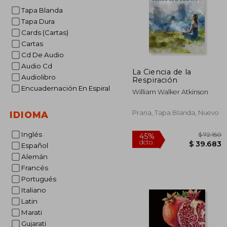
Tapa Blanda
Tapa Dura
Cards (Cartas)
Cartas
Cd De Audio
Audio Cd
La Ciencia de la
Audiolibro
Respiración
Encuadernación En Espiral
William Walker Atkinson
Prana, Tapa Blanda, Nuevo
IDIOMA
Inglés
Español
Alemán
Francés
$ 
45%
Portugués
dcto.
$ 3
Italiano
Latin
Marati
Gujarati