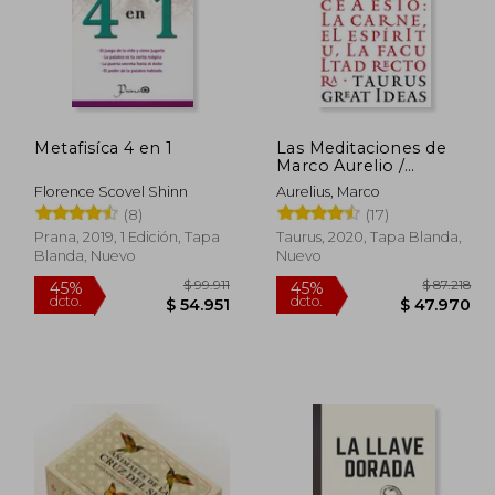
Metafisíca 4 en 1
Las Meditaciones de
Marco Aurelio /
Meditations: Todo mi
Florence Scovel Shinn
Aurelius, Marco
ser se reduce a esto:
(8)
(17)
La carne, el espíritu, la
facultad rectora
Prana, 2019, 1 Edición, Tapa
Taurus, 2020, Tapa Blanda,
Blanda, Nuevo
Nuevo
116.612
$ 99.911
45%
45%
dcto.
dcto.
4.137
$ 54.951