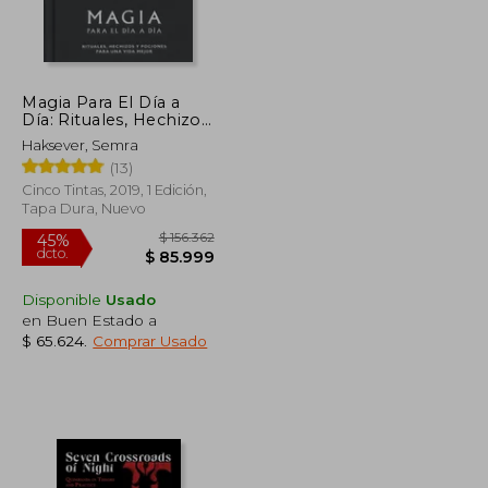
Magia Para El Día a
$ 161.940
$ 129.547
45%
Día: Rituales, Hechizos
dcto.
$ 89.067
$ 71.251
Y Pociones Para Una
Haksever, Semra
Vida Mejor
(13)
Cinco Tintas, 2019, 1 Edición,
Tapa Dura, Nuevo
Disponible
Usado
en Buen Estado a
$ 65.624
.
Comprar Usado