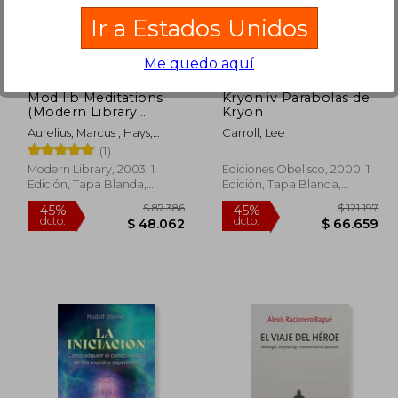
04.014
$ 123.588
45%
45%
Ir a Estados Unidos
dcto.
dcto.
7.208
$ 67.973
Me quedo aquí
Mod lib Meditations
Kryon iv Parabolas de
(Modern Library
Kryon
Classics) (en Inglés)
Aurelius, Marcus ; Hays,
Carroll, Lee
Gregory
(1)
Modern Library, 2003, 1
Ediciones Obelisco, 2000, 1
Edición, Tapa Blanda,
Edición, Tapa Blanda,
Nuevo
Nuevo