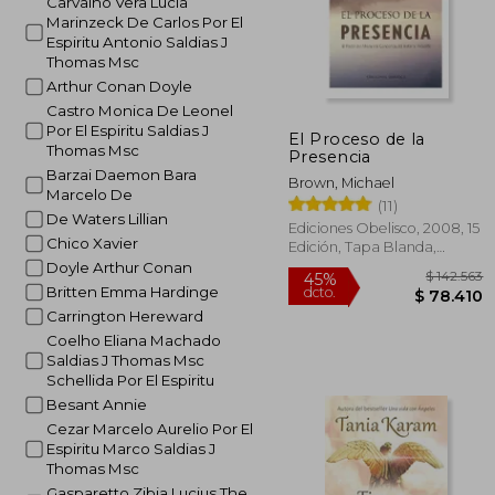
Carvalho Vera Lucia
Marinzeck De Carlos Por El
Espiritu Antonio Saldias J
Thomas Msc
Arthur Conan Doyle
Castro Monica De Leonel
Por El Espiritu Saldias J
El Proceso de la
Thomas Msc
Presencia
Barzai Daemon Bara
Brown, Michael
Marcelo De
(11)
De Waters Lillian
Ediciones Obelisco, 2008, 15
Chico Xavier
Edición, Tapa Blanda,
Nuevo
Doyle Arthur Conan
Britten Emma Hardinge
Carrington Hereward
Coelho Eliana Machado
Saldias J Thomas Msc
Schellida Por El Espiritu
Besant Annie
Cezar Marcelo Aurelio Por El
Espiritu Marco Saldias J
Thomas Msc
$ 1
45%
dcto.
$ 7
Gasparetto Zibia Lucius The