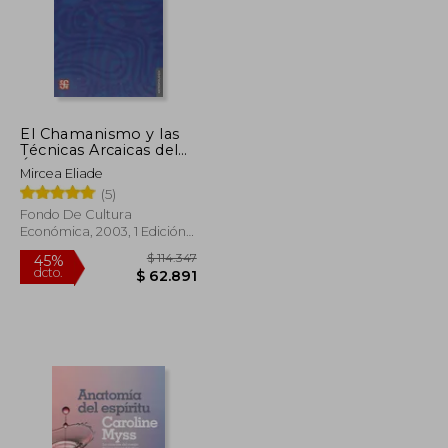
El Chamanismo y las
Técnicas Arcaicas del
Éxtasis
Mircea Eliade
(5)
Fondo De Cultura
Económica, 2003, 1 Edición,
Tapa Blanda, Nuevo
$ 87.218
$ 114.347
45%
dcto.
$ 47.970
$ 62.891