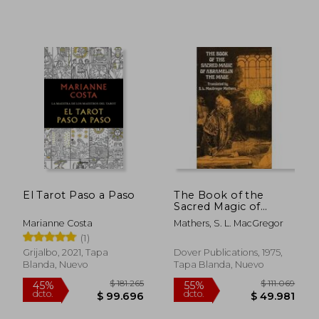
El Tarot Paso a Paso
The Book of the
Sacred Magic of
Abramelin the Mage
Marianne Costa
Mathers, S. L. MacGregor
(Dover Occult) (en
(1)
Inglés)
$ 124.171
$ 105.4
Grijalbo, 2021, Tapa
Dover Publications, 1975,
55%
55%
dcto.
dcto.
$ 55.877
$ 47.4
Blanda, Nuevo
Tapa Blanda, Nuevo