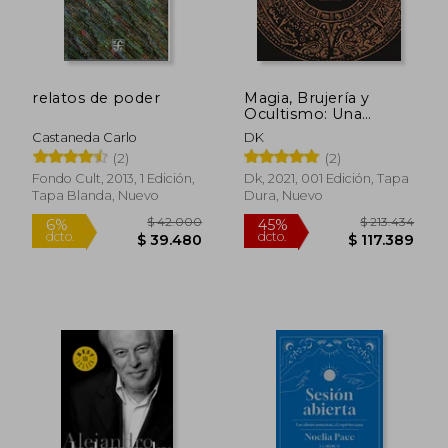
$ 128.706
$ 148.4
55%
55%
dcto.
dcto.
$ 57.918
$ 66.7
relatos de poder
Magia, Brujería y
Ocultismo: Una
Historia Ilustrada
Castaneda Carlo
DK
(2)
(2)
Fondo Cult, 2013, 1 Edición,
Dk, 2021, 001 Edición, Tapa
Tapa Blanda, Nuevo
Dura, Nuevo