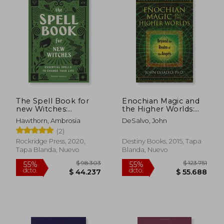
The Spell Book for
Enochian Magic and
new Witches:
the Higher Worlds:
$ 151.018
$ 146.7
45%
45%
Essential Spells to
Beyond the Realm of
Hawthorn, Ambrosia
DeSalvo, John
dcto.
dcto.
$ 83.060
$ 80.7
Change Your Life (en
the Angels (en Inglés)
(2)
Inglés)
Rockridge Press, 2020,
Destiny Books, 2015, Tapa
Tapa Blanda, Nuevo
Blanda, Nuevo