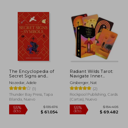
$ 181.265
$ 111.
45%
55%
dcto.
dcto.
$ 99.696
$ 49.9
The Encyclopedia of
Radiant Wilds Tarot:
Secret Signs and
Navigate Inner
Symbols (en Inglés)
Desert Dreamscapes
Nozedar, Adele
Girsberger, Nat
(78 Full-Color Cards
(1)
(2)
and 128-Page
Guidebook) (en
Thunder Bay Press, Tapa
Rockpool Publishing, Cards
Inglés)
Blanda, Nuevo
(Cartas), Nuevo