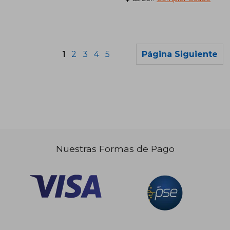
1
2
3
4
5
Página Siguiente
$ 57.500
$ 108.9
6%
6%
dcto.
dcto.
$ 54.050
$ 102.3
Nuestras Formas de Pago