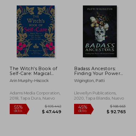
$ 115.063
$ 286.2
45%
45%
dcto.
dcto.
$ 63.284
$ 157.4
The Witch's Book of
Badass Ancestors:
Self-Care: Magical
Finding Your Power
Ways to Pamper,
With Ancestral Guides
Arin Murphy-Hiscock
Wigington, Patti
Soothe, and Care for
(en Inglés)
Your Body and Spirit
(en Inglés)
Adams Media Corporation,
Llewellyn Publications,
2018, Tapa Dura, Nuevo
2020, Tapa Blanda, Nuevo