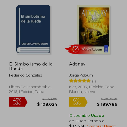
$ 135.676
$ 154.4
55%
55%
El Simbolismo de la
Adonay
dcto.
dcto.
$ 61.054
$ 69.4
Rueda
Federico González
Jorge Adoum
(1)
Libros Del Innombrable,
Kier, 2003, 1 Edición, Tapa
2016, 1 Edición, Tapa
Blanda, Nuevo
Blanda, Nuevo
Disponible
Usado
en Buen Estado a
$ 65.261
.
Comprar Usado