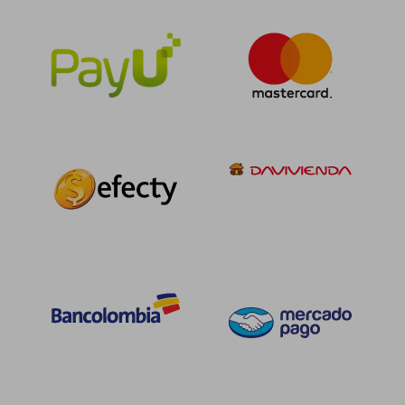
$ 149.867
$ 797.3
45%
45%
dcto.
dcto.
$ 82.427
$ 438.5