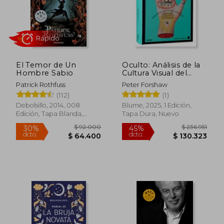
El Temor de Un
Oculto: Análisis de la
Hombre Sabio
Cultura Visual del
Misticismo, la Magia y
Patrick Rothfuss
Peter Forshaw
la Adivinación
Rápido
(112)
(1)
Debolsillo, 2014, 008
Blume, 2025, 1 Edición,
Edición, Tapa Blanda,
Tapa Dura, Nuevo
Nuevo
$ 92.000
$ 236.9
30%
45%
dcto.
dcto.
$ 64.400
$ 130.3