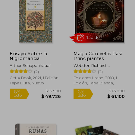
$ 192.810
$ 121.
45%
45%
dcto.
dcto.
$ 106.045
$ 66.7
Ensayo Sobre la
Magia Con Velas Para
Nigromancia
Principiantes
Arthur Schopenhauer
Webster, Richard ;
Webster, Richard
(2)
(2)
Get A Book, 2021, 1 Edición,
Ediciones Urano, 2018, 1
Tapa Dura, Nuevo
Edición, Tapa Blanda,
Nuevo