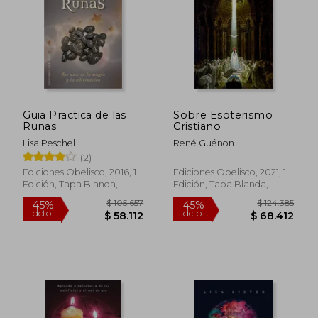
Guia Practica de las
Sobre Esoterismo
Runas
Cristiano
Lisa Peschel
René Guénon
(2)
Ediciones Obelisco, 2016, 1
Ediciones Obelisco, 2021, 1
Edición, Tapa Blanda,
Edición, Tapa Blanda,
Nuevo
Nuevo
$ 154.668
$ 187.0
45%
55%
dcto.
dcto.
$ 85.067
$ 84.1