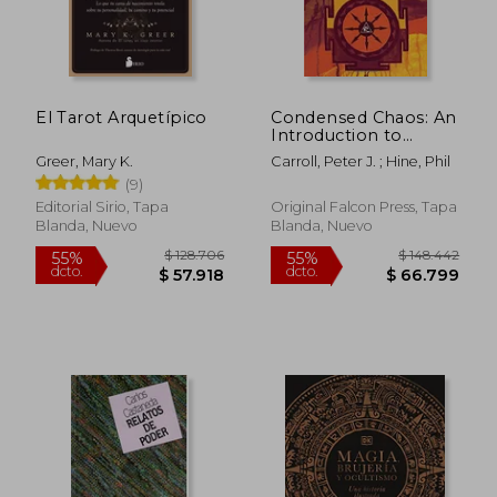
$ 175.289
$ 137.6
45%
55%
dcto.
dcto.
$ 96.409
$ 61.9
El Tarot Arquetípico
Condensed Chaos: An
Introduction to
Chaos Magic (en
Greer, Mary K.
Carroll, Peter J. ; Hine, Phil
Inglés)
(9)
Editorial Sirio, Tapa
Original Falcon Press, Tapa
Blanda, Nuevo
Blanda, Nuevo