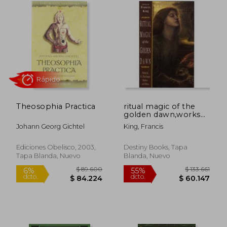
$ 105.442
$ 168.6
55%
45%
dcto.
dcto.
$ 47.449
$ 92.7
Theosophia Practica
ritual magic of the
golden dawn,works
by s.l. macgregor
Johann Georg Gichtel
King, Francis
mathers and others
(en Inglés)
Ediciones Obelisco, 2003,
Destiny Books, Tapa
Tapa Blanda, Nuevo
Blanda, Nuevo