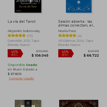
La vía del Tarot
Sesión abierta : las
$ 42.000
$ 213.4
6%
45%
almas conectan, el
dcto.
dcto.
$ 39.480
$ 117.3
espíritu sana
Alejandro Jodorowsky
Noelia Pace
(73)
(4)
Debolsillo, 2012, Tapa
VR Editoras, 2024, Tapa
Blanda, Nuevo
Blanda, Nuevo
Disponible
Usado
en Buen Estado a
$ 67.805
.
Comprar Usado