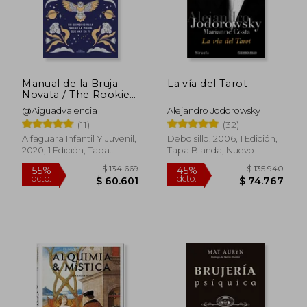
Manual de la Bruja
La vía del Tarot
Novata / The Rookie
Witch's Handbook
@Aiguadvalencia
Alejandro Jodorowsky
(11)
(32)
Alfaguara Infantil Y Juvenil,
Debolsillo, 2006, 1 Edición,
2020, 1 Edición, Tapa
Tapa Blanda, Nuevo
Blanda, Nuevo
$ 134.669
$ 135.9
55%
45%
dcto.
dcto.
$ 60.601
$ 74.7