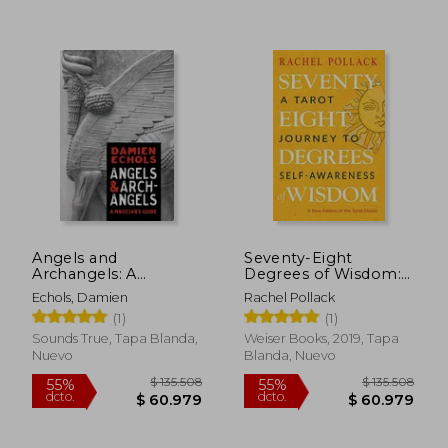
Angels and
Seventy-Eight
Archangels: A
Degrees of Wisdom:
Magician'S Guide (en
A Tarot Journey to
Echols, Damien
Rachel Pollack
Inglés)
Self-Awareness (a
(1)
(1)
new Edition of the
Tarot Classic) (en
Sounds True, Tapa Blanda,
Weiser Books, 2019, Tapa
Inglés)
Nuevo
Blanda, Nuevo