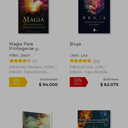
Magia Para
Bruja
Protegerse y
Combatir los
Miller, Jason
Lister, Lisa
Hechizos
(11)
(38)
Ediciones Obelisco, 2008, 1
Editorial Sirio, 2018, 1
Edición, Tapa Blanda,
Edición, Tapa Blanda,
Nuevo
Nuevo
$ 105.657
$ 124.3
45%
45%
dcto.
dcto.
$ 58.112
$ 68.4