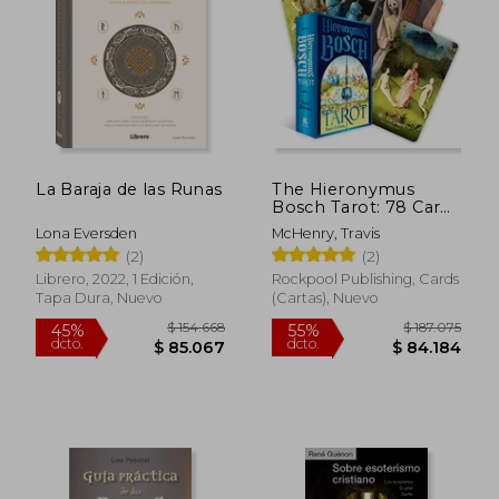
Rápido
La Baraja de las Runas
The Hieronymus
Bosch Tarot: 78 Cards
and 112-Page
Lona Eversden
McHenry, Travis
Guidebook (en
(2)
(2)
Inglés)
Librero, 2022, 1 Edición,
Rockpool Publishing, Cards
Tapa Dura, Nuevo
(Cartas), Nuevo
$ 52.900
$ 65.0
6%
6%
dcto.
dcto.
$ 49.726
$ 61.1