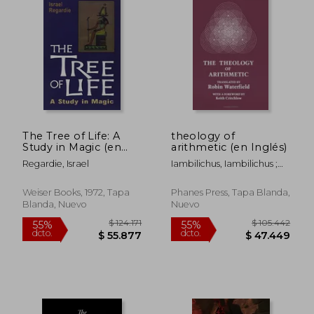
Rápido
The Tree of Life: A
theology of
Study in Magic (en
arithmetic (en Inglés)
Inglés)
Regardie, Israel
Iambilichus, Iambilichus ;
Waterfield, Robin ;
Critchlow, Keith
$ 89.600
$ 133.
6%
55%
Weiser Books, 1972, Tapa
Phanes Press, Tapa Blanda,
dcto.
dcto.
$ 84.224
$ 60.1
Blanda, Nuevo
Nuevo