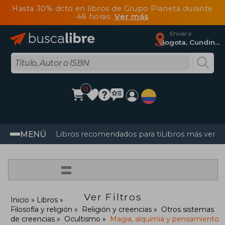
Hasta 30% dcto en libros de Grupo Planeta durante
48 horas
Ver más
Enviar a
Bogota, Cundinamarca
0
MENÚ
Libros recomendados para ti
Libros más vendi
=
Ver Filtros
Inicio
Libros
Filosofía y religión
Religión y creencias
Otros sistemas
de creencias
Ocultismo
Magia, alquimia y pensamiento