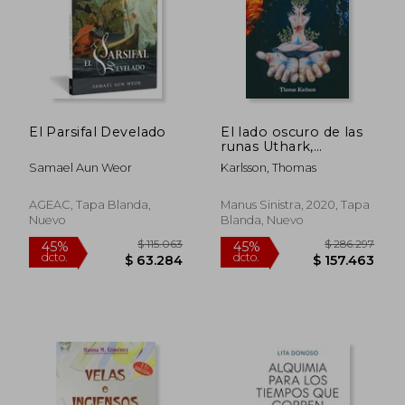
El Parsifal Develado
El lado oscuro de las
runas Uthark,
adulruna, y la cábala
Samael Aun Weor
Karlsson, Thomas
góthica
AGEAC, Tapa Blanda,
Manus Sinistra, 2020, Tapa
Nuevo
Blanda, Nuevo
$ 100.000
$ 137.9
6%
55%
dcto.
dcto.
$ 94.000
$ 62.0