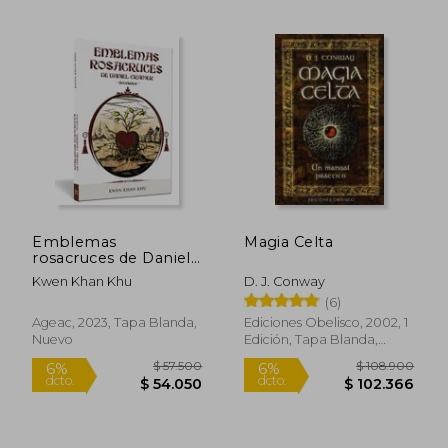
$ 127.194
$ 131.
55%
55%
dcto.
dcto.
$ 57.237
$ 59.3
Emblemas
Magia Celta
rosacruces de Daniel
Cramer -develados-
Kwen Khan Khu
D. J. Conway
(6)
Ageac, 2023, Tapa Blanda,
Ediciones Obelisco, 2002, 1
Nuevo
Edición, Tapa Blanda,
Nuevo