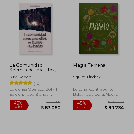
$ 79.700
$ 134.
6%
45%
dcto.
dcto.
$ 74.918
$ 73.9
La Comunidad
Magia Terrenal
Secreta de los Elfos,
los Faunos y las
Kirk, Robert
Squire, Lindsay
Hadas
(10)
Ediciones Obelisco, 2017, 1
Editorial Contrapunto
Edición, Tapa Blanda,
Ltda., Tapa Dura, Nuevo
Nuevo