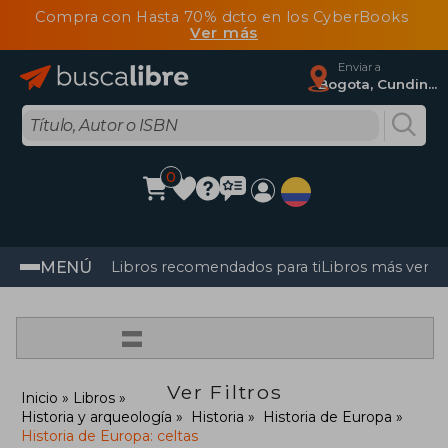
Compra con Hasta 70% dcto en los CyberBooks
Ver más
Enviar a
Bogota, Cundinamarca
0
MENÚ
Libros recomendados para ti
Libros más vendi
=
Ver Filtros
Inicio
Libros
Historia y arqueología
Historia
Historia de Europa
Historia de Europa: celtas