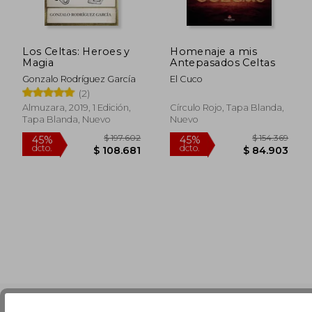
Los Celtas: Heroes y
Homenaje a mis
Magia
Antepasados Celtas
Gonzalo Rodríguez García
El Cuco
(2)
Almuzara, 2019, 1 Edición,
Círculo Rojo, Tapa Blanda,
Tapa Blanda, Nuevo
Nuevo
$ 197.602
$ 154.3
45%
45%
dcto.
dcto.
$ 108.681
$ 84.9
Nuestras Formas de Pago