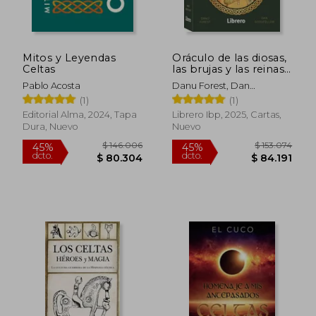
Mitos y Leyendas
Oráculo de las diosas,
Celtas
las brujas y las reinas
celtas
Pablo Acosta
Danu Forest, Dan
Goodfellow
(1)
(1)
Editorial Alma, 2024, Tapa
Librero Ibp, 2025, Cartas,
Dura, Nuevo
Nuevo
$ 146.006
$ 153.0
45%
45%
dcto.
dcto.
$ 80.304
$ 84.1