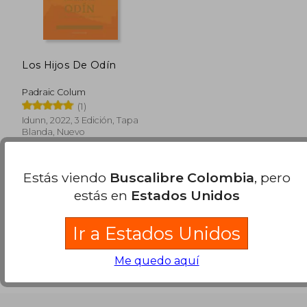
Los Hijos De Odín
Padraic Colum
(1)
Idunn, 2022, 3 Edición, Tapa
Blanda, Nuevo
Estás viendo
Buscalibre Colombia
, pero
estás en
Estados Unidos
Ir a Estados Unidos
Me quedo aquí
$ 162.136
45%