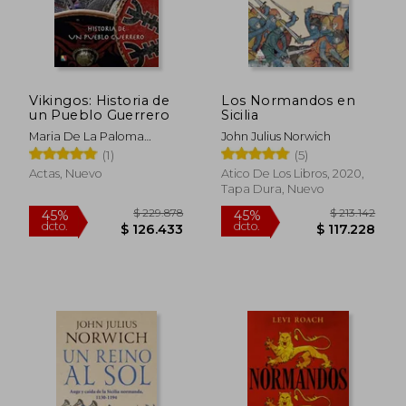
Vikingos: Historia de
Los Normandos en
un Pueblo Guerrero
Sicilia
Maria De La Paloma
John Julius Norwich
Chacon
(1)
(5)
Actas, Nuevo
Atico De Los Libros, 2020,
Tapa Dura, Nuevo
$ 229.878
$ 213.1
45%
45%
dcto.
dcto.
$ 126.433
$ 117.2