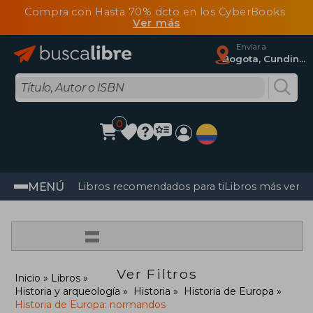
Compra con Hasta 70% dcto en los CyberBooks
Ver más
Enviar a
Bogota, Cundinamarca
0
MENÚ
Libros recomendados para ti
Libros más vendi
=
Ver Filtros
Inicio
Libros
Historia y arqueología
Historia
Historia de Europa
Historia de Europa: normandos