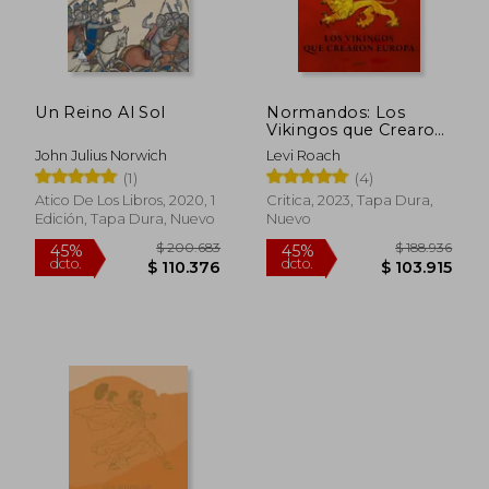
Un Reino Al Sol
Normandos: Los
Vikingos que Crearon
Europa
John Julius Norwich
Levi Roach
(1)
(4)
Atico De Los Libros, 2020, 1
Critica, 2023, Tapa Dura,
Edición, Tapa Dura, Nuevo
Nuevo
$ 200.683
$ 188.9
45%
45%
dcto.
dcto.
$ 110.376
$ 103.9