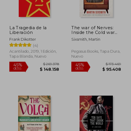
La Tragedia de la
The war of Nerves:
Liberación
Inside the Cold war
Mind (en Inglés)
Frank Dikotter
Sixsmith, Martin
(4)
Acantilado, 2019, 1 Edición,
Pegasus Books, Tapa Dura,
Tapa Blanda, Nuevo
Nuevo
$ 269.378
$ 173.4
45%
45%