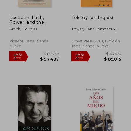
$ 170.905
$ 119.0
45%
45%
dcto.
dcto.
$ 93.998
$ 65.4
Rasputin: Faith,
Tolstoy (en Inglés)
Power, and the
Twilight of the
Smith, Douglas
Troyat, Henri ; Amphoux,
Romanovs (en Inglés)
Nancy
Picador, Tapa Blanda,
Grove Press, 2001, 1 Edición,
Nuevo
Tapa Blanda, Nuevo