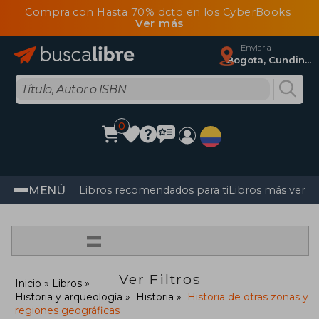
Compra con Hasta 70% dcto en los CyberBooks
Ver más
Enviar a
Bogota, Cundinamarca
0
MENÚ
Libros recomendados para ti
Libros más vendi
=
Ver Filtros
Inicio
Libros
Historia y arqueología
Historia
Historia de otras zonas y
regiones geográficas