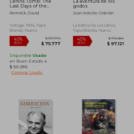
Lenins Tomb: The
La aventura de los
Last Days of the
godos
Soviet Empire (en
Remnick, David
Juan Antonio Cebrián
Inglés)
Vintage, 1994, Tapa
La Esfera De Los Libros,
Blanda, Nuevo
Tapa Blanda, Nuevo
Disponible
Usado
en Buen Estado a
$ 50.290
.
Comprar Usado
$ 127.278
$ 138.3
45%
45%
dcto.
dcto.
$ 70.003
$ 76.0