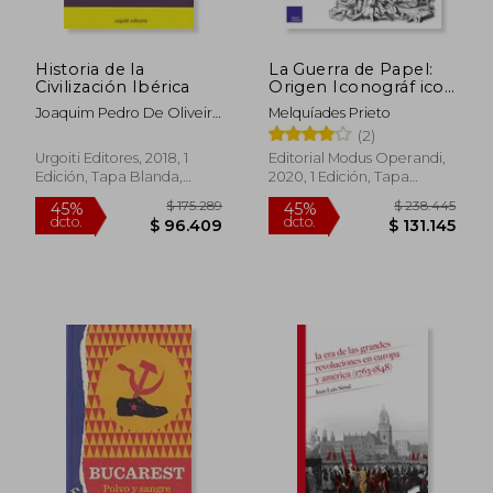
Historia de la
La Guerra de Papel:
Civilización Ibérica
Origen Iconográf ico
de la Leyenda Negra
Joaquim Pedro De Oliveira
Melquíades Prieto
$ 167.170
$ 116.7
45%
45%
Martins
(2)
dcto.
dcto.
$ 91.944
$ 64.2
Urgoiti Editores, 2018, 1
Editorial Modus Operandi,
Edición, Tapa Blanda,
2020, 1 Edición, Tapa
Nuevo
Blanda, Nuevo