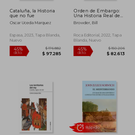
Cataluña, la Historia
Orden de Embargo:
que no fue
Una Historia Real de
Lavado de Dinero,
Oscar Uceda Marquez
Browder, Bill
Asesinatos Y
Resistenci a Frente a
Vladimir Putín /
Espasa, 2023, Tapa Blanda,
Roca Editorial, 2022, Tapa
Freezing Order: A
Nuevo
Blanda, Nuevo
True Story of Money
Lau
$ 124.339
$ 123.1
45%
45%
dcto.
dcto.
$ 68.386
$ 67.7