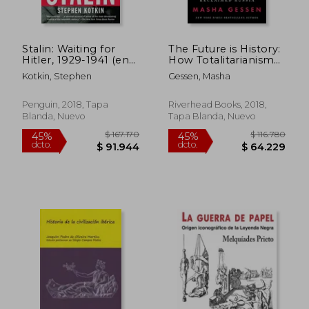
Stalin: Waiting for
The Future is History:
$ 204.277
$ 145.4
45%
45%
Hitler, 1929-1941 (en
How Totalitarianism
dcto.
dcto.
$ 112.352
$ 79.9
Inglés)
Reclaimed Russia (en
Kotkin, Stephen
Gessen, Masha
Inglés)
Penguin, 2018, Tapa
Riverhead Books, 2018,
Blanda, Nuevo
Tapa Blanda, Nuevo