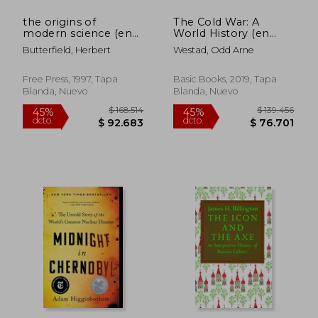
the origins of
The Cold War: A
modern science (en
World History (en
Inglés)
Inglés)
Butterfield, Herbert
Westad, Odd Arne
Free Press, 1997, Tapa
Basic Books, 2019, Tapa
Blanda, Nuevo
Blanda, Nuevo
$ 207.644
$ 152.
45%
45%
dcto.
dcto.
$ 114.204
$ 83.9