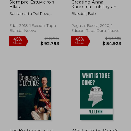
Siempre Estuvieron
Creating Anna
Ellas
Karenina: Tolstoy and
the Birth of
Santamarta Del Pozo,
Blaisdell, Bob
Literature's Most
Javier
Enigmatic Heroine
(en Inglés)
Edaf, 2018, 1 Edición, Tapa
Pegasus Books, 2020, 1
Blanda, Nuevo
Edición, Tapa Dura, Nuevo
$ 120.811
$ 155.9
45%
45%
dcto.
dcto.
$ 66.446
$ 85.7
Los Borbones y sus
What is to be Done?