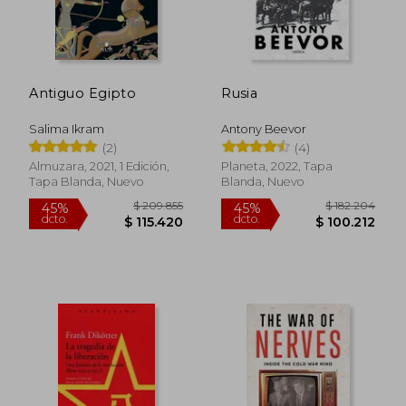
Antiguo Egipto
Rusia
Salima Ikram
Antony Beevor
(2)
(4)
Almuzara, 2021, 1 Edición,
Planeta, 2022, Tapa
Tapa Blanda, Nuevo
Blanda, Nuevo
$ 209.855
$ 182.2
45%
45%
dcto.
dcto.
$ 115.420
$ 100.2