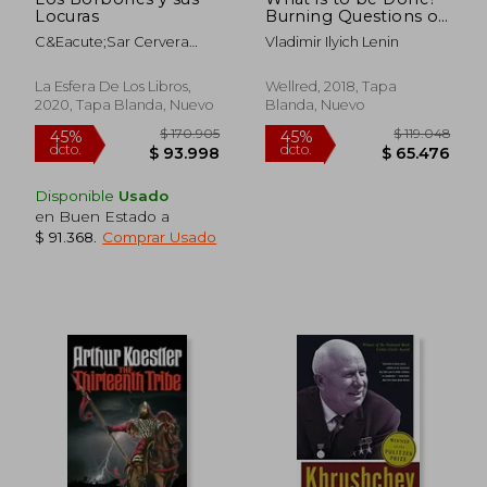
Locuras
Burning Questions of
our Movement (en
C&Eacute;Sar Cervera
Vladimir Ilyich Lenin
Inglés)
Moreno
La Esfera De Los Libros,
Wellred, 2018, Tapa
2020, Tapa Blanda, Nuevo
Blanda, Nuevo
Disponible
Usado
en Buen Estado a
$ 91.368
.
Comprar Usado
$ 168.714
$ 154.4
45%
45%