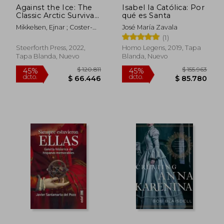
Against the Ice: The
Isabel la Católica: Por
Classic Arctic Survival
qué es Santa
Story (en Inglés)
Mikkelsen, Ejnar ; Coster-
José María Zavala
Waldau, Nikolaj ; Michael,
(1)
Maurice
Steerforth Press, 2022,
Homo Legens, 2019, Tapa
Tapa Blanda, Nuevo
Blanda, Nuevo
$ 124.339
$ 150.3
45%
45%
dcto.
dcto.
$ 68.386
$ 82.7