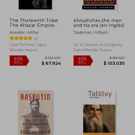
dcto.
dcto.
$ 92.793
$ 84.9
The Thirteenth Tribe:
khrushchev,the man
The Khazar Empire
and his era (en Inglés)
and its Heritage (en
Koestler, Arthur
Taubman, William
Inglés)
(1)
One 70 Press, Tapa
W. W. Norton & Company,
Blanda, Nuevo
Tapa Blanda, Nuevo