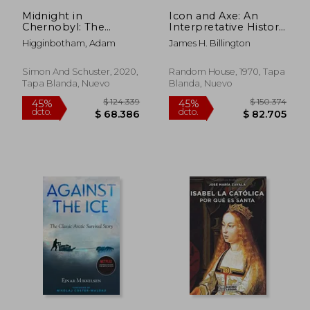
Midnight in
Icon and Axe: An
Chernobyl: The
Interpretative History
Untold Story of the
of Russian Culture (en
Higginbotham, Adam
James H. Billington
World's Greatest
Inglés)
Nuclear Disaster (en
Inglés)
Simon And Schuster, 2020,
Random House, 1970, Tapa
Tapa Blanda, Nuevo
Blanda, Nuevo
$ 168.514
$ 139.4
45%
45%
dcto.
dcto.
$ 92.683
$ 76.7