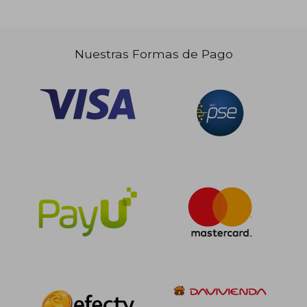
$ 125.178
$ 154.5
45%
45%
dcto.
dcto.
$ 68.848
$ 85.0
Nuestras Formas de Pago