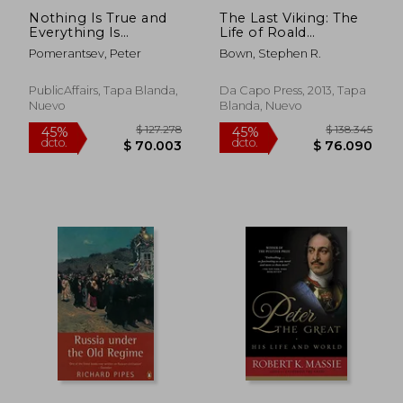
Nothing Is True and
The Last Viking: The
Everything Is
Life of Roald
Possible: The Surreal
Amundsen (Merloyd
Pomerantsev, Peter
Bown, Stephen R.
Heart of the New
Lawrence Book) (en
Russia (en Inglés)
Inglés)
PublicAffairs, Tapa Blanda,
Da Capo Press, 2013, Tapa
Nuevo
Blanda, Nuevo
$ 176.882
$ 150.2
45%
45%
dcto.
dcto.
$ 97.285
$ 82.6