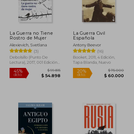
La Guerra no Tiene
La Guerra Civil
Rostro de Mujer
Española
Alexievich, Svetlana
Antony Beevor
(3)
(16)
Debolsillo (Punto De
Booket, 2011, 4 Edición,
Lectura), 2017, 001 Edición,
Tapa Blanda, Nuevo
Tapa Blanda, Nuevo
$ 99.815
$ 75.0
45%
20%
dcto.
dcto.
$ 54.898
$ 60.0