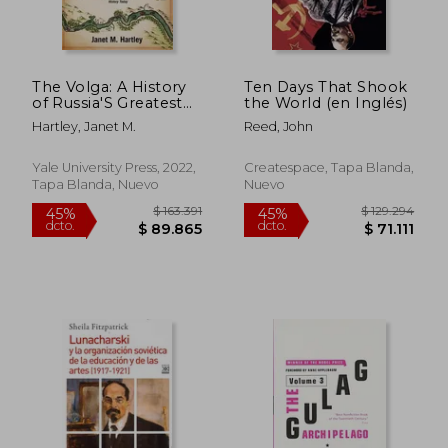
dcto.
dcto.
$ 148.158
$ 95.4
The Volga: A History
Ten Days That Shook
of Russia'S Greatest
the World (en Inglés)
River (en Inglés)
Hartley, Janet M.
Reed, John
Yale University Press, 2022,
Createspace, Tapa Blanda,
Tapa Blanda, Nuevo
Nuevo