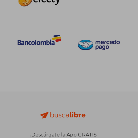
$ 137.776
$ 176.5
45%
45%
dcto.
dcto.
$ 75.777
$ 97.1
¡Descárgate la App GRATIS!