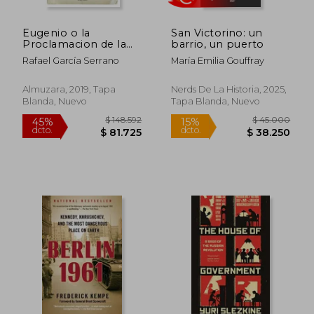
Eugenio o la
San Victorino: un
Proclamacion de la
barrio, un puerto
Primavera
Rafael García Serrano
María Emilia Gouffray
Almuzara, 2019, Tapa
Nerds De La Historia, 2025,
Blanda, Nuevo
Tapa Blanda, Nuevo
$ 183.011
$ 258.6
45%
45%
dcto.
dcto.
$ 100.656
$ 142.2