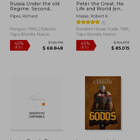
Russia Under the old
Peter the Great: His
Regime: Second
Life and World (en
Edition (en Inglés)
Inglés)
Pipes, Richard
Massie, Robert K.
(1)
Penguin, 1995, 2 Edición,
Random House Trade, 1981,
Tapa Blanda, Nuevo
Tapa Blanda, Nuevo
Rápido
$ 181.711
$ 81.0
10%
30%
dcto.
dcto.
$ 163.540
$ 56.7