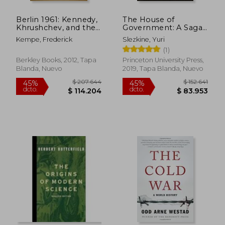
Berlin 1961: Kennedy,
The House of
Rápido
Khrushchev, and the
Government: A Saga
Most Dangerous
of the Russian
Kempe, Frederick
Slezkine, Yuri
Place on Earth (en
Revolution (en
(1)
Inglés)
Inglés)
Berkley Books, 2012, Tapa
Princeton University Press,
Blanda, Nuevo
2019, Tapa Blanda, Nuevo
$ 148.592
$ 45.0
45%
15%
dcto.
dcto.
$ 81.725
$ 38.2