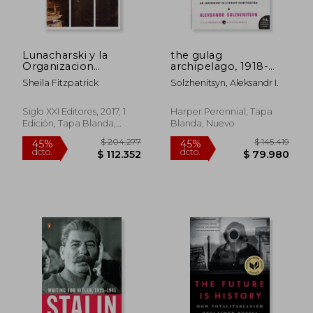
$ 163.391
$ 129.2
45%
45%
dcto.
dcto.
$ 89.865
$ 71.1
Lunacharski y la
the gulag
Organizacion
archipelago, 1918-
Sovietica de la
1956 (en Inglés)
Sheila Fitzpatrick
Solzhenitsyn, Aleksandr I.
Educacion y de las
Artes (1917-1921)
Siglo XXI Editores, 2017, 1
Harper Perennial, Tapa
Edición, Tapa Blanda,
Blanda, Nuevo
Nuevo