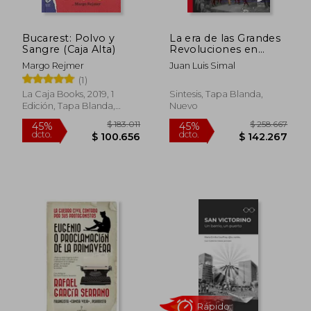
Bucarest: Polvo y
La era de las Grandes
Sangre (Caja Alta)
Revoluciones en
Europa y América
Margo Rejmer
Juan Luis Simal
(1763-1848): 20
(1)
(Historia)
La Caja Books, 2019, 1
Sintesis, Tapa Blanda,
Edición, Tapa Blanda,
Nuevo
$ 175.289
$ 238.4
45%
45%
Nuevo
dcto.
dcto.
$ 96.409
$ 131.1