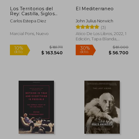
Los Territorios del
El Mediterraneo
Rey: Castilla, Siglos
Xii-Xiii
Carlos Estepa Diez
John Julius Norwich
(3)
Marcial Pons, Nuevo
Atico De Los Libros, 2022, 1
Edición, Tapa Blanda,
Nuevo
$ 127.194
$ 118.6
45%
45%
dcto.
dcto.
$ 69.957
$ 65.2