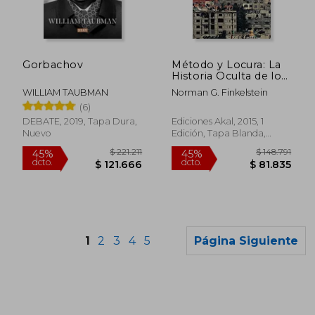
Gorbachov
Método y Locura: La
Historia Oculta de los
Ataques de Israel en
WILLIAM TAUBMAN
Norman G. Finkelstein
Gaza
(6)
DEBATE, 2019, Tapa Dura,
Ediciones Akal, 2015, 1
Nuevo
Edición, Tapa Blanda,
Nuevo
1
2
3
4
5
Página Siguiente