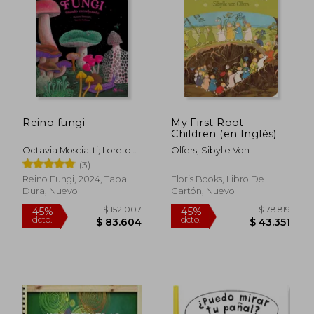
Reino fungi
My First Root
Children (en Inglés)
Octavia Mosciatti; Loreto
Olfers, Sibylle Von
Salinas; Editorial Amanuta;
(3)
Hongos
$ 127.117
$ 69.0
45%
20%
Reino Fungi, 2024, Tapa
Floris Books, Libro De
dcto.
dcto.
$ 69.914
$ 55.2
Dura, Nuevo
Cartón, Nuevo