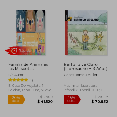
Familia de Animales
Berto lo ve Claro
las Mascotas
(Librosaurio + 3 Años)
Sin Autor
Carlos Romeu Muller
(1)
El Gato De Hojalata, 1
Macmillan Literatura
Edición, Tapa Dura, Nuevo
Infantil Y Juvenil, 2007, 1
Edición, Libro De Cartón,
$ 116.814
$ 141.
45%
45%
Usado
dcto.
dcto.
$ 64.248
$ 77.5