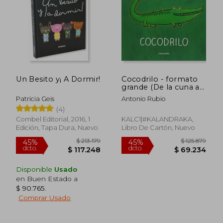
Un Besito y¡ A Dormir!
Cocodrilo - formato
grande (De la cuna a
la luna (formato
Patricia Geis
Antonio Rubio
grande))
(4)
Combel Editorial, 2016, 1
KALC1|#KALANDRAKA,
Edición, Tapa Dura, Nuevo
Libro De Cartón, Nuevo
$ 152.007
$ 78.8
45%
45%
Disponible
Usado
dcto.
dcto.
$ 83.604
$ 43.3
en Buen Estado a
$ 90.765
.
Comprar Usado