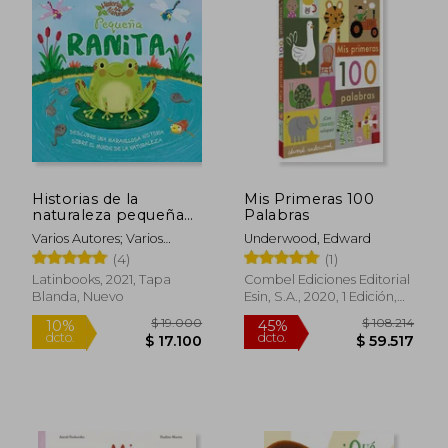
$ 299.808
$ 54.9
45%
30%
dcto.
dcto.
$ 164.894
$ 38.4
Historias de la
Mis Primeras 100
naturaleza pequeña
Palabras
ranita
Varios Autores; Varios
Underwood, Edward
Autores
(4)
(1)
Latinbooks, 2021, Tapa
Combel Ediciones Editorial
Blanda, Nuevo
Esin, S.A., 2020, 1 Edición,
Libro De Cartón, Nuevo