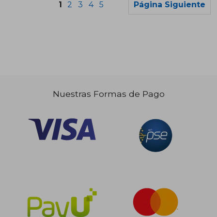
1
2
3
4
5
Página Siguiente
Nuestras Formas de Pago
$ 70.589
$ 83.1
45%
45%
dcto.
dcto.
$ 38.824
$ 45.7