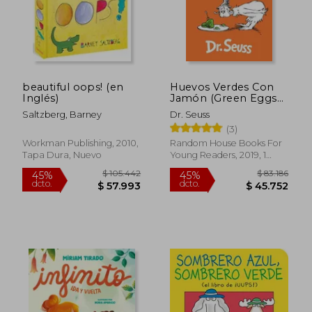
$ 104.495
$ 169.
45%
45%
dcto.
dcto.
$ 57.472
$ 93.0
beautiful oops! (en
Huevos Verdes Con
Inglés)
Jamón (Green Eggs
and Ham Spanish
Saltzberg, Barney
Dr. Seuss
Edition)
(3)
Workman Publishing, 2010,
Random House Books For
Tapa Dura, Nuevo
Young Readers, 2019, 1
Edición, Tapa Dura, Nuevo