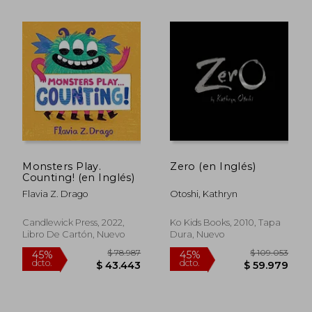
Monsters Play.
Zero (en Inglés)
Counting! (en Inglés)
Flavia Z. Drago
Otoshi, Kathryn
Candlewick Press, 2022,
Ko Kids Books, 2010, Tapa
Libro De Cartón, Nuevo
Dura, Nuevo
$ 213.179
$ 125.8
45%
45%
dcto.
dcto.
$ 117.248
$ 69.2