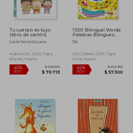
Tu cuerpo es tuyo
1000 Bilingual Words:
(libro de cartón)
Palabras Bilingues:
Desarolla el
Lucía Serrano;Lucía
Dk
Vocabulario y la
Serrano
$ 131.258
$ 87.3
45%
45%
Lectura (en Inglés)
dcto.
dcto.
$ 72.192
$ 48.0
NubeOcho, 2026, Tapa
Dk Children, 2019, Tapa
Blanda, Nuevo
Dura, Nuevo