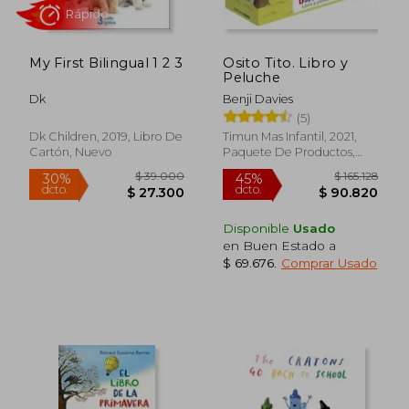
My First Bilingual 1 2 3
Osito Tito. Libro y
Peluche
Dk
Benji Davies
Rápido
(5)
Dk Children, 2019, Libro De
Timun Mas Infantil, 2021,
Cartón, Nuevo
Paquete De Productos,
Nuevo
Disponible
Usado
en Buen Estado a
$ 69.676
.
Comprar Usado
$ 55.000
$ 84.9
20%
45%
dcto.
dcto.
$ 44.000
$ 46.7