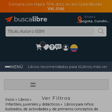
Compra con Hasta 70% dcto en los CyberBooks
Ver más
Enviar a
Bogota, Cundinamarca
0
MENÚ
Libros recomendados para ti
Libros más vendi
=
Ver Filtros
Inicio
Libros
Infantiles, juveniles y didácticos
Libros para niños:
ilustrados, de actividades y de primeros conceptos de