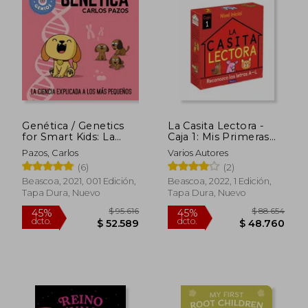
Genética / Genetics
La Casita Lectora -
for Smart Kids: La
Caja 1: Mis Primeras
$ 19.000
$ 108.2
10%
45%
Ciencia Explicada a
Letras a-l
Pazos, Carlos
Varios Autores
dcto.
dcto.
$ 17.100
$ 59.5
Los Más Pequeños /
(6)
(2)
Science Explained to
the Little Ones
Beascoa, 2021, 001 Edición,
Beascoa, 2022, 1 Edición,
Tapa Dura, Nuevo
Tapa Dura, Nuevo