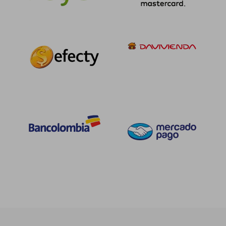
$ 73.780
$ 141.
45%
45%
dcto.
dcto.
$ 40.579
$ 77.5