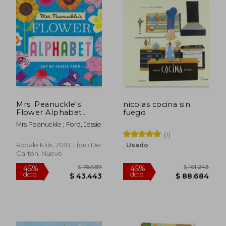
Mrs. Peanuckle's
nicolas cocina sin
Flower Alphabet
fuego
(Mrs. Peanuckle's
Mrs Peanuckle ; Ford, Jessie
Alphabet) (en Inglés)
(1)
Rodale Kids, 2018, Libro De
,
Usado
Rápido
Cartón, Nuevo