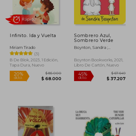
$ 105.442
$ 83.1
45%
45%
dcto.
dcto.
$ 57.993
$ 45.7
Infinito. Ida y Vuelta
Sombrero Azul,
Sombrero Verde
Miriam Tirado
Boynton, Sandra ;
Boynton, Sandra
(3)
B De Blok, 2023, 1 Edición,
Boynton Bookworks, 2021,
Tapa Dura, Nuevo
Libro De Cartón, Nuevo
Rápido