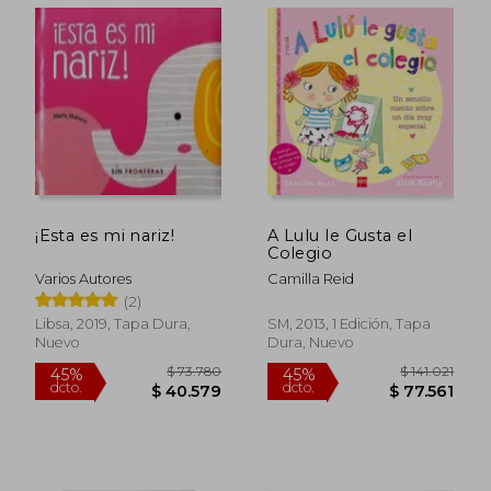
$ 78.987
$ 109.0
45%
45%
dcto.
dcto.
$ 43.443
$ 59.9
¡Esta es mi nariz!
A Lulu le Gusta el
Colegio
Varios Autores
Camilla Reid
(2)
Libsa, 2019, Tapa Dura,
SM, 2013, 1 Edición, Tapa
Nuevo
Dura, Nuevo