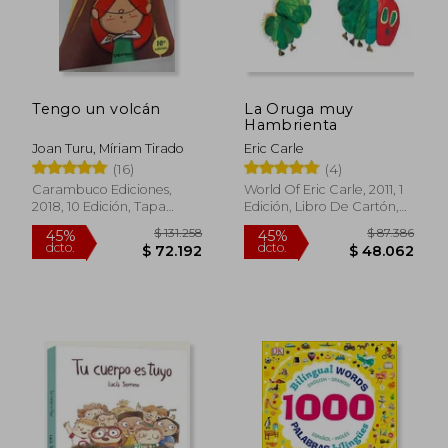
Tengo un volcán
La Oruga muy
$ 85.000
$ 67.6
20%
45%
Hambrienta
dcto.
dcto.
$ 68.000
$ 37.2
Joan Turu, Míriam Tirado
Eric Carle
(16)
(4)
Carambuco Ediciones,
World Of Eric Carle, 2011, 1
2018, 10 Edición, Tapa
Edición, Libro De Cartón,
Dura, Nuevo
Nuevo