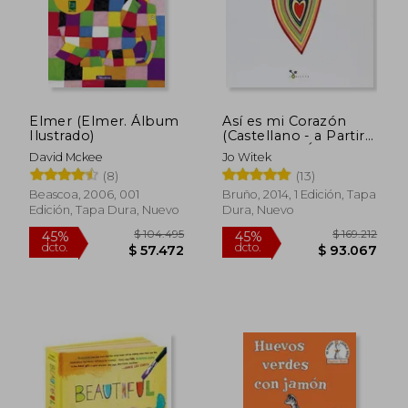
dcto.
dcto.
$ 72.192
$ 31.9
Elmer (Elmer. Álbum
Así es mi Corazón
Ilustrado)
(Castellano - a Partir
de 3 Años - Álbumes
David Mckee
Jo Witek
- Cubilete)
(8)
(13)
Beascoa, 2006, 001
Bruño, 2014, 1 Edición, Tapa
Edición, Tapa Dura, Nuevo
Dura, Nuevo