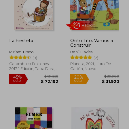
La Fiesteta
Osito Tito. Vamos a
Construir!
Miriam Tirado
Benji Davies
(9)
(2)
Carambuco Ediciones,
Planeta, 2021, Libro De
2017, 1 Edición, Tapa Dura,
Cartón, Nuevo
Rápido
Nuevo
$ 131.258
$ 39.9
45%
20%