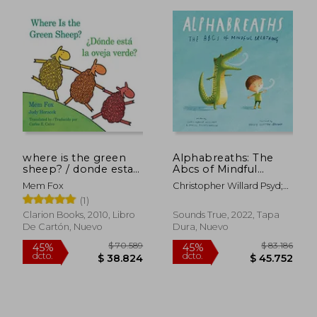
$ 51.900
$ 128.9
20%
45%
dcto.
dcto.
$ 41.520
$ 70.9
where is the green
Alphabreaths: The
sheep? / donde esta
Abcs of Mindful
la oveja verde?
Breathing (en Inglés)
Mem Fox
Christopher Willard Psyd;
Daniel Rechtschaffen Ma
(1)
Clarion Books, 2010, Libro
Sounds True, 2022, Tapa
De Cartón, Nuevo
Dura, Nuevo