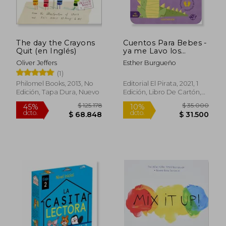
The day the Crayons
Cuentos Para Bebes -
Quit (en Inglés)
ya me Lavo los
Dientes
Oliver Jeffers
Esther Burgueño
(1)
Philomel Books, 2013, No
Editorial El Pirata, 2021, 1
Edición, Tapa Dura, Nuevo
Edición, Libro De Cartón,
Nuevo
$ 110.837
$ 27.0
45%
10%
dcto.
dcto.
$ 60.961
$ 24.3