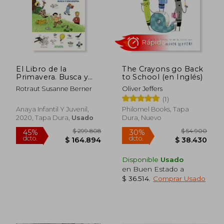
El Libro de la
The Crayons go Back
Primavera. Busca y
to School (en Inglés)
Rápido
Encuentra
Rotraut Susanne Berner
Oliver Jeffers
(1)
Anaya Infantil Y Juvenil,
Philomel Books, Tapa
2020, Tapa Dura,
Usado
Dura, Nuevo
Disponible
Usado
en Buen Estado a
$ 36.514
.
Comprar Usado
$ 39.000
$ 165.
30%
45%
dcto.
dcto.
$ 27.300
$ 90.8