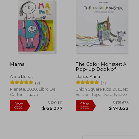
$ 156.385
$ 69.8
45%
45%
Mama
The Color Monster: A
dcto.
dcto.
$ 86.012
$ 38.4
Pop-Up Book of
Feelings (en Inglés)
Anna Llenas
Llenas, Anna
(2)
(3)
Planeta, 2020, Libro De
Union Square Kids, 2015, No
Cartón, Nuevo
Edición, Tapa Dura, Nuevo