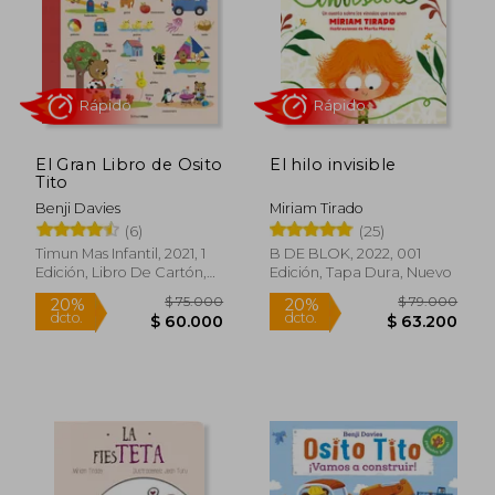
El Gran Libro de Osito
El hilo invisible
Tito
Benji Davies
Miriam Tirado
Rápido
Rápido
(6)
(25)
Timun Mas Infantil, 2021, 1
B DE BLOK, 2022, 001
Edición, Libro De Cartón,
Edición, Tapa Dura, Nuevo
Nuevo
$ 75.000
$ 79.0
20%
20%
dcto.
dcto.
$ 60.000
$ 63.2