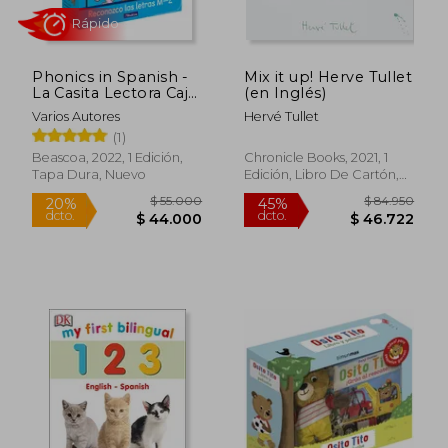
Phonics in Spanish -
Mix it up! Herve Tullet
La Casita Lectora Caja
(en Inglés)
2: Reconozco Las
Varios Autores
Hervé Tullet
Letras M-Z (Nivel I
(1)
Nicial) / The Reading
House Set 2: Letter
Beascoa, 2022, 1 Edición,
Chronicle Books, 2021, 1
Recognition M-Z
Tapa Dura, Nuevo
Edición, Libro De Cartón,
Nuevo
$ 125.178
$ 35.0
45%
10%
dcto.
dcto.
$ 68.848
$ 31.5