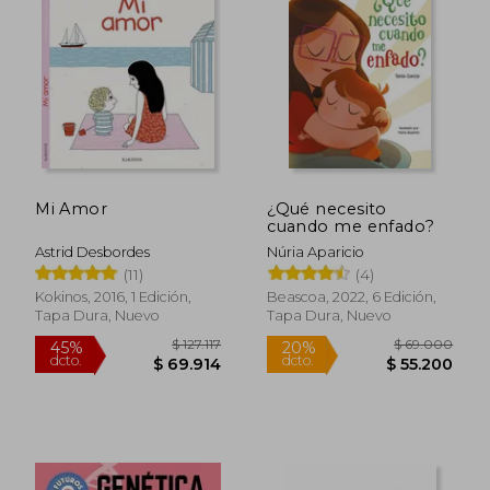
$ 78.987
$ 161.2
45%
45%
dcto.
dcto.
$ 43.443
$ 88.6
Mi Amor
¿Qué necesito
cuando me enfado?
Astrid Desbordes
Núria Aparicio
(11)
(4)
Kokinos, 2016, 1 Edición,
Beascoa, 2022, 6 Edición,
Tapa Dura, Nuevo
Tapa Dura, Nuevo