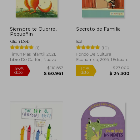
Siempre te Querre,
Secreto de Familia
Pequeñin
Gliori Debi
Isol
(1)
(10)
Timun Mas Infantil, 2021,
Fondo De Cultura
Libro De Cartón, Nuevo
Económica, 2016, 1 Edición,
$ 128.569
$ 104.1
45%
45%
Tapa Blanda, Nuevo
dcto.
dcto.
$ 70.713
$ 57.3