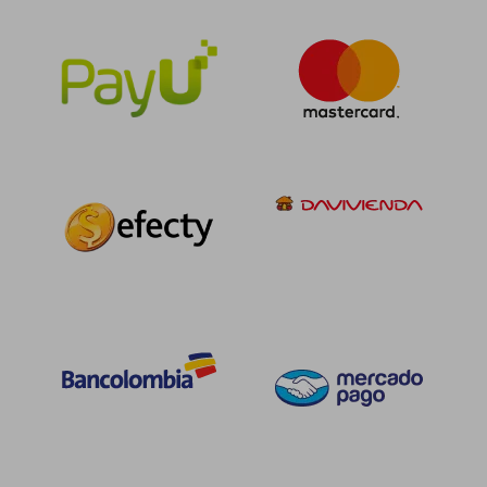
$ 86.631
$ 167.5
45%
45%
dcto.
dcto.
$ 47.647
$ 92.1