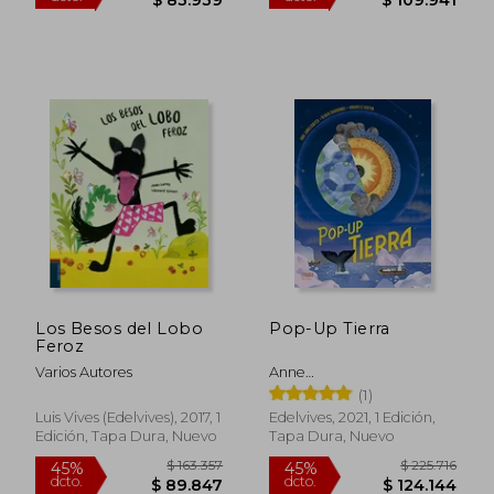
Los Besos del Lobo
Pop-Up Tierra
Feroz
$ 229.262
$ 132.3
Varios Autores
Anne
45%
45%
dcto.
dcto.
Jank&Eacute;Liowitch
$ 126.094
$ 72.7
(1)
Luis Vives (Edelvives), 2017, 1
Edelvives, 2021, 1 Edición,
Edición, Tapa Dura, Nuevo
Tapa Dura, Nuevo