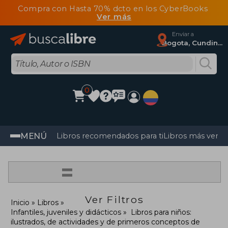
Compra con Hasta 70% dcto en los CyberBooks
Ver más
Enviar a
Bogota, Cundinamarca
0
MENÚ
Libros recomendados para ti
Libros más vendi
=
Ver Filtros
Inicio
Libros
Infantiles, juveniles y didácticos
Libros para niños:
ilustrados, de actividades y de primeros conceptos de