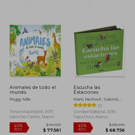
$ 165.128
$ 154.2
45%
45%
dcto.
dcto.
$ 90.820
$ 84.8
Animales de todo el
Escucha las
mundo
Estaciones
Peggy Nille
Martí, Meritxell ; Salomó,
Xavier
(1)
Timun Mas Infantil, 2017,
Combel Editorial, 2019,
Libro De Cartón, Nuevo
Tapa Dura, Nuevo