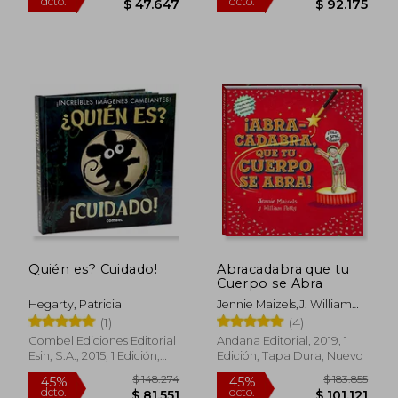
$ 107.948
$ 165.
Quién es? Cuidado!
Abracadabra que tu
45%
45%
Cuerpo se Abra
dcto.
dcto.
$ 59.372
$ 90.8
Hegarty, Patricia
Jennie Maizels,J. William
Petty
(1)
(4)
Combel Ediciones Editorial
Andana Editorial, 2019, 1
Esin, S.A., 2015, 1 Edición,
Edición, Tapa Dura, Nuevo
Tapa Dura, Nuevo