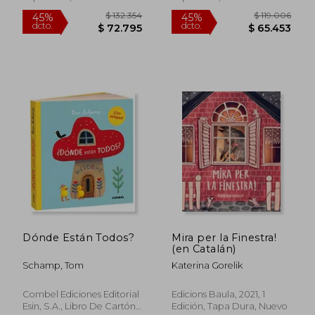
$ 106.554
$ 174.
45%
45%
dcto.
dcto.
$ 58.605
$ 95.7
Dónde Están Todos?
Mira per la Finestra!
(en Catalán)
Schamp, Tom
Katerina Gorelik
Combel Ediciones Editorial
Edicions Baula, 2021, 1
Esin, S.A., Libro De Cartón,
Edición, Tapa Dura, Nuevo