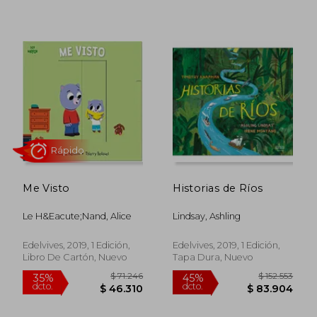
Me Visto
Historias de Ríos
Le H&Eacute;Nand, Alice
Lindsay, Ashling
Edelvives, 2019, 1 Edición,
Edelvives, 2019, 1 Edición,
Libro De Cartón, Nuevo
Tapa Dura, Nuevo
$ 132.354
$ 33.0
45%
30%
dcto.
dcto.
$ 72.795
$ 23.1