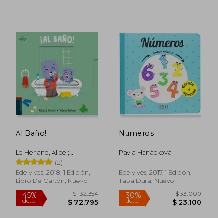
Al Baño!
Numeros
Le Henand, Alice ;
Pavla Hanácková
Bedouet, Thierry
(2)
$ 107.650
$ 135.9
45%
45%
Edelvives, 2018, 1 Edición,
Edelvives, 2017, 1 Edición,
dcto.
dcto.
$ 59.207
$ 74.7
Libro De Cartón, Nuevo
Tapa Dura, Nuevo