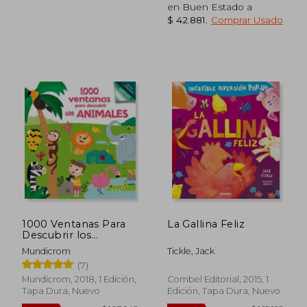
en Buen Estado a
$ 42.881
.
Comprar Usado
$ 154.270
$ 94.0
45%
45%
dcto.
dcto.
$ 84.848
$ 51.7
1000 Ventanas Para
La Gallina Feliz
Descubrir los
Animales
Mundicrom
Tickle, Jack
(7)
Mundicrom, 2018, 1 Edición,
Combel Editorial, 2015, 1
Tapa Dura, Nuevo
Edición, Tapa Dura, Nuevo