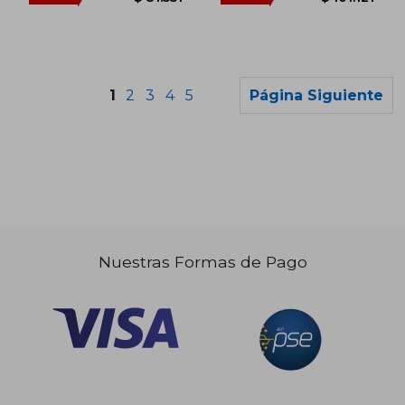
1
2
3
4
5
Página Siguiente
Nuestras Formas de Pago
$ 132.354
$ 146.6
45%
45%
dcto.
dcto.
$ 72.795
$ 80.6