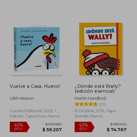
Vuelve a Casa, Huevo!
¿Dónde está Wally?
(edición esencial)
$ 141.021
$ 125.0
45%
45%
Lilith Moscon
Martin Handford
dcto.
dcto.
$ 77.561
$ 68.7
(17)
Combel Editorial, 2022, 1
B De Blok, 2019, Tapa
Edición, Tapa Dura, Nuevo
Blanda, Nuevo