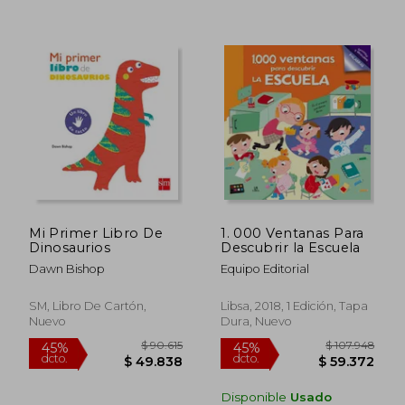
$ 87.826
$ 86.6
45%
45%
dcto.
dcto.
$ 48.304
$ 47.6
Mi Primer Libro De
1. 000 Ventanas Para
Dinosaurios
Descubrir la Escuela
Dawn Bishop
Equipo Editorial
SM, Libro De Cartón,
Libsa, 2018, 1 Edición, Tapa
Nuevo
Dura, Nuevo
Disponible
Usado