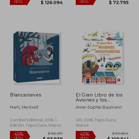
$ 225.716
$ 118.8
45%
45%
Blancanieves
El Gran Libro de los
dcto.
dcto.
$ 124.144
$ 65.3
Aviones y los
Aeropuertos
Martí, Meritxell
Anne-Sophie Baumann
Combel Editorial, 2018, 1
SM, 2018, Tapa Dura,
Edición, Tapa Dura, Nuevo
Nuevo