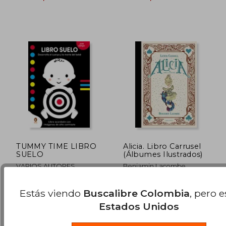
TUMMY TIME LIBRO
Alicia. Libro Carrusel
SUELO
(Álbumes Ilustrados)
VARIOS AUTORES
Benjamin Lacombe
(1)
(3)
PENGUIN KIDS, 2024, 1
Edelvives, 2021, 1 Edición,
$ 152.617
$ 199.8
Estás viendo
Buscalibre Colombia
, pero 
45%
45%
Edición, Libro De Cartón,
Tapa Dura, Nuevo
dcto.
dcto.
$ 83.939
$ 109.9
Nuevo
Estados Unidos