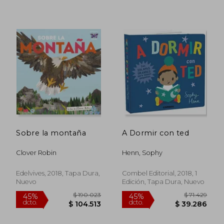
$ 107.450
$ 230.0
45%
45%
dcto.
dcto.
$ 59.098
$ 126.5
Sobre la montaña
A Dormir con ted
Clover Robin
Henn, Sophy
Edelvives, 2018, Tapa Dura,
Combel Editorial, 2018, 1
Nuevo
Edición, Tapa Dura, Nuevo