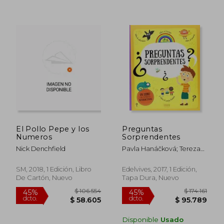
Rápido
El Pollo Pepe y los
Preguntas
Numeros
Sorprendentes
Nick Denchfield
Pavla Hanáčková; Tereza
Makovsk&Aacute;
SM, 2018, 1 Edición, Libro
Edelvives, 2017, 1 Edición,
De Cartón, Nuevo
Tapa Dura, Nuevo
$ 71.246
$ 152.
35%
45%
Disponible
Usado