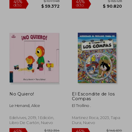
$ 190.023
$ 71.4
45%
45%
dcto.
dcto.
$ 104.513
$ 39.2
No Quiero!
El Escondite de los
Compas
Le Henand, Alice
El Trollino .
Edelvives, 2019, 1 Edición,
Martinez Roca, 2023, Tapa
Libro De Cartón, Nuevo
Dura, Nuevo