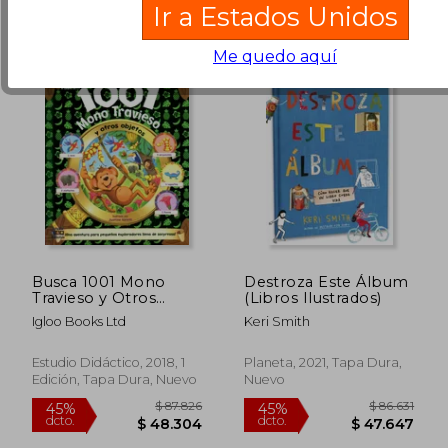
Ir a Estados Unidos
Me quedo aquí
Busca 1001 Mono
Destroza Este Álbum
Travieso y Otros
(Libros Ilustrados)
Objetos (Busca y
Igloo Books Ltd
Keri Smith
Encuentra)
Estudio Didáctico, 2018, 1
Planeta, 2021, Tapa Dura,
Edición, Tapa Dura, Nuevo
Nuevo
$ 163.357
$ 225.7
45%
45%
dcto.
dcto.
$ 89.847
$ 124.1