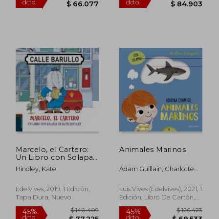
$ 120.141
$ 154.3
45%
45%
dcto.
dcto.
$ 66.077
$ 84.9
Marcelo, el Cartero:
Animales Marinos
Un Libro con Solapas
de Kate Hindley
Hindley, Kate
Adam Guillain; Charlotte
Guillain
Edelvives, 2019, 1 Edición,
Luis Vives (Edelvives), 2021, 1
Tapa Dura, Nuevo
Edición, Libro De Cartón,
Nuevo