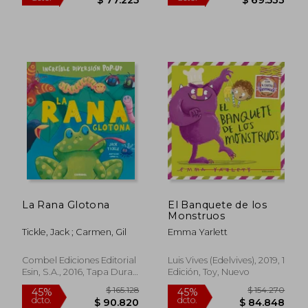
$ 140.409
$ 126.4
45%
45%
dcto.
dcto.
$ 77.225
$ 69.5
La Rana Glotona
El Banquete de los
Monstruos
Tickle, Jack ; Carmen, Gil
Emma Yarlett
Combel Ediciones Editorial
Luis Vives (Edelvives), 2019, 1
Esin, S.A., 2016, Tapa Dura,
Edición, Toy, Nuevo
Nuevo