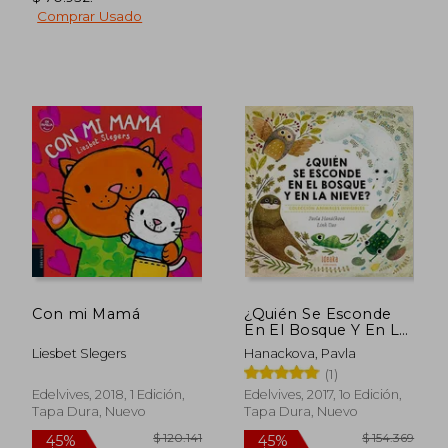
Comprar Usado
$ 143.810
$ 108.5
45%
45%
dcto.
dcto.
$ 79.096
$ 59.7
Con mi Mamá
¿Quién Se Esconde
En El Bosque Y En La
Nieve?
Liesbet Slegers
Hanackova, Pavla
(1)
Edelvives, 2018, 1 Edición,
Edelvives, 2017, 1o Edición,
Tapa Dura, Nuevo
Tapa Dura, Nuevo