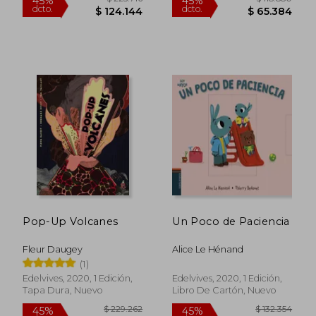
$ 125.182
$ 100.5
45%
45%
dcto.
dcto.
$ 68.850
$ 55.3
Pop-Up Volcanes
Un Poco de Paciencia
Fleur Daugey
Alice Le Hénand
(1)
Edelvives, 2020, 1 Edición,
Edelvives, 2020, 1 Edición,
Tapa Dura, Nuevo
Libro De Cartón, Nuevo