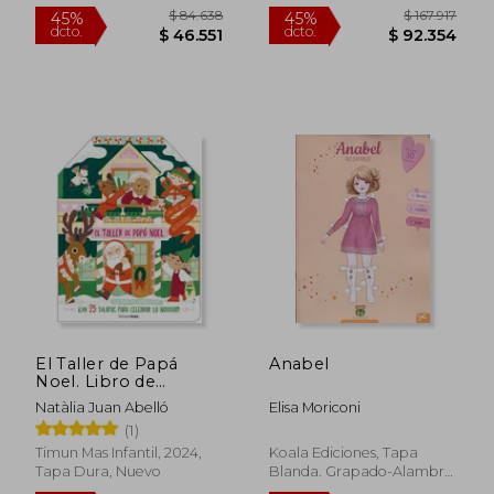
Nuevo
$ 132.354
$ 119.0
45%
45%
dcto.
dcto.
$ 72.795
$ 65.4
El Taller de Papá
Anabel
Noel. Libro de
Adviento
Natàlia Juan Abelló
Elisa Moriconi
Desplegable: Con 25
(1)
Solapas Para Celebrar
la Navidad!
Timun Mas Infantil, 2024,
Koala Ediciones, Tapa
Tapa Dura, Nuevo
Blanda. Grapado-Alambre,
Nuevo