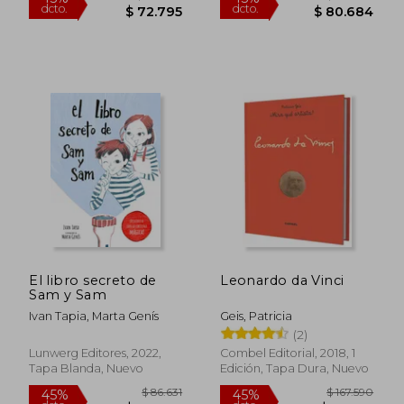
$ 90.615
$ 107.9
45%
45%
dcto.
dcto.
$ 49.838
$ 59.3
El libro secreto de
Leonardo da Vinci
Sam y Sam
Ivan Tapia, Marta Genís
Geis, Patricia
(2)
Lunwerg Editores, 2022,
Combel Editorial, 2018, 1
Tapa Blanda, Nuevo
Edición, Tapa Dura, Nuevo