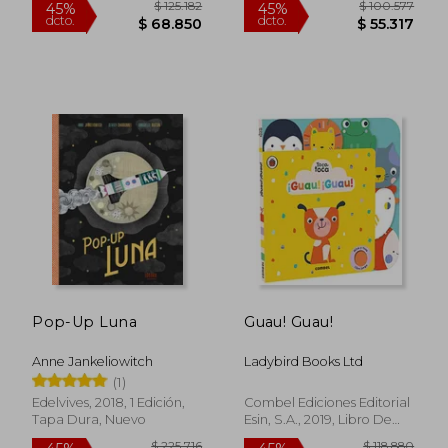
$ 84.638
$ 167.
45%
45%
dcto.
dcto.
$ 46.551
$ 92.3
Pop-Up Luna
Guau! Guau!
Anne Jankeliowitch
Ladybird Books Ltd
(1)
Edelvives, 2018, 1 Edición,
Combel Ediciones Editorial
Tapa Dura, Nuevo
Esin, S.A., 2019, Libro De
Cartón, Nuevo